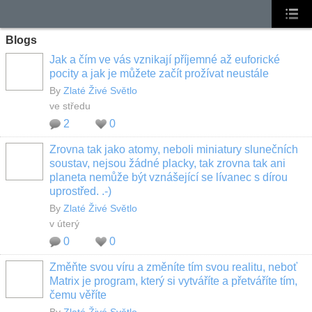
Blogs
Jak a čím ve vás vznikají příjemné až euforické
pocity a jak je můžete začít prožívat neustále
By
Zlaté Živé Světlo
ve středu
2
0
Zrovna tak jako atomy, neboli miniatury slunečních
soustav, nejsou žádné placky, tak zrovna tak ani
planeta nemůže být vznášející se lívanec s dírou
uprostřed. .-)
By
Zlaté Živé Světlo
v úterý
0
0
Změňte svou víru a změníte tím svou realitu, neboť
Matrix je program, který si vytváříte a přetváříte tím,
čemu věříte