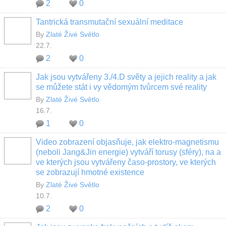
2
0
Tantrická transmutační sexuální meditace
By
Zlaté Živé Světlo
22.7.
2
0
Jak jsou vytvářeny 3./4.D světy a jejich reality a jak
se můžete stát i vy vědomým tvůrcem své reality
By
Zlaté Živé Světlo
16.7.
1
0
Video zobrazení objasňuje, jak elektro-magnetismu
(neboli Jang&Jin energie) vytváří torusy (sféry), na a
ve kterých jsou vytvářeny časo-prostory, ve kterých
se zobrazují hmotné existence
By
Zlaté Živé Světlo
10.7.
2
0