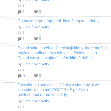
By
Zlaté Živé Světlo
28.7.
1
0
Co nastane pri propojení Jin a Jang do jednoty
By
Zlaté Živé Světlo
27.7.
1
0
Pokud stále nevěříte, že existují klony, které možná
můžete spatřit nejen v televizi, přečtěte si toto.
Pokud vás to nezajímá, spěte klidně dál! :-)
By
Zlaté Živé Světlo
25.7.
0
0
Toto video a související články a videa by si ve
vlastním zájmu měl POZORNĚ přečíst a
poslechnout naprosto každý
By
Zlaté Živé Světlo
23.7.