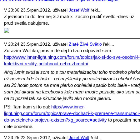
V 23:36 23.Srpen.2012, uživatel
Jozef Wolf
řekl...
Z ježišom tu do temnej 3D matrix začalo prudiť svetlo -dnes už
prud svetla dakujeme.
V 20:24 23.Srpen.2012, uživatel
Zlaté Živé Světlo
řekl...
Zdravím Wolfíku, prosím tě dej tu tvou odpověď sem:
http://www.inner-light.ning.com/forum/topics/jak-si-do-sve-osobni-i-
kolektivni-reality-pritahnout-nebo-zhmotni
Ahoj lumir skušal som to s tou materializaciou toho modreho pierk
už neviem kde to bolo - od myšlienky po materializaciu ubehol ča
asi 20 hodin potom na mna pierko odniekial spadlo bolo biele - vted
som bol akurat na facebooku kde mam modre pozadie ako som s
na to pozrel tak sa skutočne javilo ako modre pierko.
PS: Tam kam si to dal:
http://www.inner-
light.ning.com/forum/topics/prave-dochazi-k-premene-transmutaci-
do-svetelneho-projevu-existen?xg_source=activity
to prozatím nen
celé dodělané.
V 23:25 22.Srpen.2012, uživatel
Jozef Wolf
řekl...