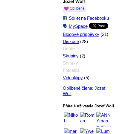
Jozef Wolf
Oblíbené
Sdílet na Facebooku
MySpace
(21)
Blogové příspěvky
(28)
Diskuse
Události
(2)
Skupiny
Snímky
Fotoalba
(5)
Videoklipy
Oblíbené člena: Jozef
Wolf
Přátelé uživatele Jozef Wolf