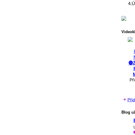
4.Ú
Videokl
🔴
Př
Přid
Blog už