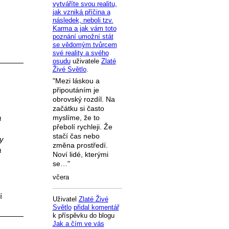
vytváříte svou realitu,
jak vzniká příčina a
následek, neboli tzv.
Karma a jak vám toto
poznání umožní stát
se vědomým tvůrcem
své reality a svého
osudu
uživatele
Zlaté
Živé Světlo
.
"Mezi láskou a
připoutáním je
obrovský rozdíl. Na
začátku si často
a
myslíme, že to
přebolí rychleji. Že
s
stačí čas nebo
y
změna prostředí.
a
Noví lidé, kterými
se…"
včera
í
Uživatel
Zlaté Živé
Světlo
přidal komentář
k příspěvku do blogu
Jak a čím ve vás