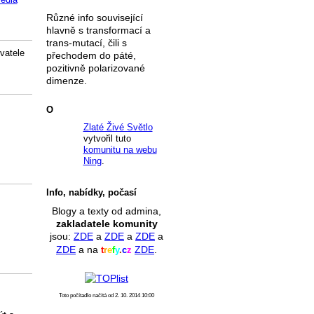
Různé info související
hlavně s transformací a
trans-mutací, čili s
vatele
přechodem do páté,
pozitivně polarizované
dimenze.
O
Zlaté Živé Světlo
vytvořil tuto
komunitu na webu
Ning
.
Info, nabídky, počasí
Blogy a texty od admina,
zakladatele komunity
jsou:
ZDE
a
ZDE
a
ZDE
a
ZDE
a na
ZDE
.
t
r
e
f
y
.
c
z
Toto počítadlo načítá od 2. 10. 2014 10:00