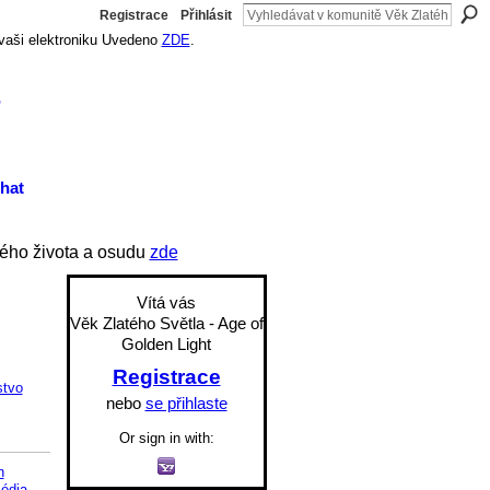
Registrace
Přihlásit
 vaši elektroniku Uvedeno
ZDE
.
t
hat
ého života a osudu
zde
Vítá vás
Věk Zlatého Světla - Age of
Golden Light
Registrace
stvo
nebo
se přihlaste
Or sign in with:
h
Média