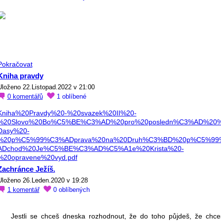
Pokračovat
Kniha pravdy
Uloženo 22.Listopad.2022 v 21:00
0
komentářů
1
oblíbené
Kniha%20Pravdy%20-%20svazek%20II%20-
%20Slovo%20Bo%C5%BE%C3%AD%20pro%20posledn%C3%AD%20
Dasy%20-
%20p%C5%99%C3%ADprava%20na%20Druh%C3%BD%20p%C5%9
ADchod%20Je%C5%BE%C3%AD%C5%A1e%20Krista%20-
%20opravene%20vyd.pdf
Zachránce Ježíš.
Uloženo 26.Leden.2020 v 19:28
1
komentář
0
oblíbených
Jestli se chceš dneska rozhodnout, že do toho půjdeš, že chce