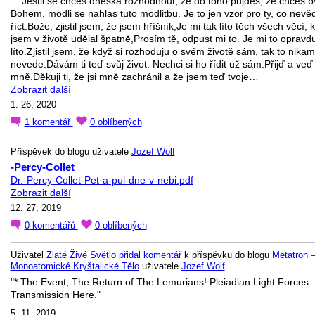
Jestli se chceš dneska rozhodnout, že do toho půjdeš, že chceš bý
Bohem, modli se nahlas tuto modlitbu. Je to jen vzor pro ty, co nevěd
říct.Bože, zjistil jsem, že jsem hříšník,Je mi tak líto těch všech věcí, 
jsem v životě udělal špatně,Prosím tě, odpust mi to. Je mi to opravd
líto.Zjistil jsem, že když si rozhoduju o svém životě sám, tak to nikam
nevede.Dávám ti teď svůj život. Nechci si ho řídit už sám.Přijď a veď
mně.Děkuji ti, že jsi mně zachránil a že jsem teď tvoje…
Zobrazit další
1. 26, 2020
1
komentář
0
oblíbených
Příspěvek do blogu uživatele
Jozef Wolf
-Percy-Collet
Dr.-Percy-Collet-Pet-a-pul-dne-v-nebi.pdf
Zobrazit další
12. 27, 2019
0
komentářů
0
oblíbených
Uživatel
Zlaté Živé Světlo
přidal komentář
k příspěvku do blogu
Metatron 
Monoatomické Kryštalické Tělo
uživatele
Jozef Wolf
.
"* The Event, The Return of The Lemurians! Pleiadian Light Forces
Transmission Here."
5. 11, 2019