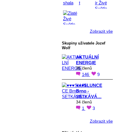
Zobrazit vše
Skupiny uživatele Jozef
Wolf
AKTUÁLNÍ
ENERGIE
35 členů
146
9
♥♥♥SLUNCE
Brno -
SETKÁVÁ…
34 členů
1
3
Zobrazit vše