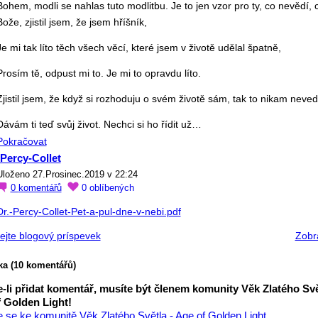
Bohem, modli se nahlas tuto modlitbu. Je to jen vzor pro ty, co nevědí, c
Bože, zjistil jsem, že jsem hříšník,
Je mi tak líto těch všech věcí, které jsem v životě udělal špatně,
Prosím tě, odpust mi to. Je mi to opravdu líto.
Zjistil jsem, že když si rozhoduju o svém životě sám, tak to nikam neved
Dávám ti teď svůj život. Nechci si ho řídit už…
Pokračovat
-Percy-Collet
Uloženo 27.Prosinec.2019 v 22:24
0
komentářů
0
oblíbených
Dr.-Percy-Collet-Pet-a-pul-dne-v-nebi.pdf
dejte blogový príspevek
Zobra
ka (10 komentářů)
-li přidat komentář, musíte být členem komunity Věk Zlatého Svě
 Golden Light!
te se ke komunitě Věk Zlatého Světla - Age of Golden Light.