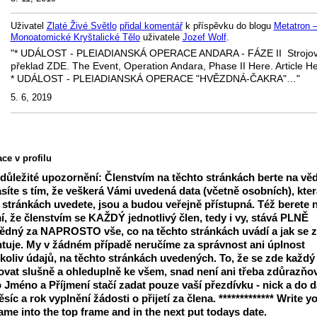
Uživatel
Zlaté Živé Světlo
přidal komentář
k příspěvku do blogu
Metatron 
Monoatomické Kryštalické Tělo
uživatele
Jozef Wolf
.
"* UDÁLOST - PLEIADIANSKÁ OPERACE ANDARA - FÁZE II Strojo
překlad ZDE. The Event, Operation Andara, Phase II Here. Article He
* UDÁLOST - PLEIADIANSKÁ OPERACE "HVĚZDNÁ-ČAKRA"…"
5. 6, 2019
ce v profilu
 důležité upozornění: Členstvím na těchto stránkách berte na vě
síte s tím, že veškerá Vámi uvedená data (včetně osobních), kter
 stránkách uvedete, jsou a budou veřejně přístupná. Též berete 
, že členstvím se KAŽDÝ jednotlivý člen, tedy i vy, stává PLNĚ
dný za NAPROSTO vše, co na těchto stránkách uvádí a jak se 
tuje. My v žádném případě neručíme za správnost ani úplnost
koliv údajů, na těchto stránkách uvedených. To, že se zde každý
vat slušně a ohleduplně ke všem, snad není ani třeba zdůrazňov
 Jméno a Příjmení stačí zadat pouze vaší přezdívku - nick a do d
síc a rok vyplnění žádosti o přijetí za člena. ************* Write y
ame into the top frame and in the next put todays date.