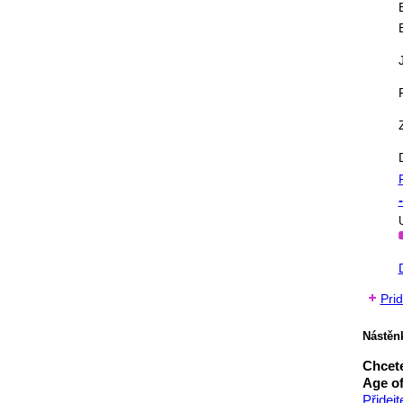
Pri
Nástěn
Chcete
Age of
Přidej