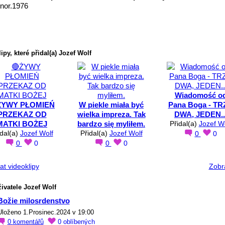
nor.1976
ipy, které přidal(a) Jozef Wolf
Wiadomość o
ŻYWY PŁOMIEŃ
W piekle miała być
Pana Boga - TR
PRZEKAZ OD
wielka impreza. Tak
DWA, JEDEN..
MATKI BOŻEJ
bardzo się myliłem.
Přidal(a)
Jozef W
idal(a)
Jozef Wolf
Přidal(a)
Jozef Wolf
0
0
0
0
0
0
at videoklipy
Zobra
ivatele Jozef Wolf
Božie milosrdenstvo
Uloženo 1.Prosinec.2024 v 19:00
0
komentářů
0
oblíbených