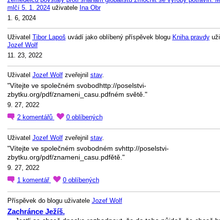
mlčí 5. 1. 2024
uživatele
Ina Obr
1. 6, 2024
Uživatel
Tibor Lapoš
uvádí jako oblíbený příspěvek blogu
Kniha pravdy
uži
Jozef Wolf
11. 23, 2022
Uživatel
Jozef Wolf
zveřejnil
stav
.
"Vítejte ve společném svobodhttp://poselstvi-
zbytku.org/pdf/znameni_casu.pdfném světě."
9. 27, 2022
2
komentářů
0
oblíbených
Uživatel
Jozef Wolf
zveřejnil
stav
.
"Vítejte ve společném svobodném svhttp://poselstvi-
zbytku.org/pdf/znameni_casu.pdfětě."
9. 27, 2022
1
komentář
0
oblíbených
Příspěvek do blogu uživatele
Jozef Wolf
Zachránce Ježíš.