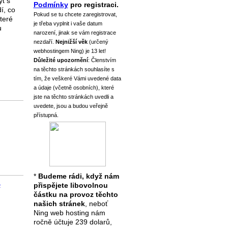
t s
Podmínky
pro registraci.
í, co
Pokud se tu chcete zaregistrovat,
které
je třeba vyplnit i vaše datum
u
narození, jinak se vám registrace
nezdaří.
Nejnižší věk
(určený
webhostingem Ning) je 13 let!
Důležité upozornění
: Členstvím
na těchto stránkách souhlasíte s
tím, že veškeré Vámi uvedené data
a údaje (včetně osobních), které
jste na těchto stránkách uvedli a
uvedete, jsou a budou veřejně
přístupná.
*
Budeme rádi, když nám
–
přispějete libovolnou
částku na provoz těchto
našich stránek
, neboť
Ning web hosting nám
ročně účtuje 239 dolarů,