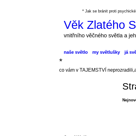
* Jak se bránit proti psychi
Věk Zlatého S
vnitřního věčného světla a jeh
naše světlo
my světlušky
já sv
*
co vám v TAJEMSTVÍ neprozradili,
Str
Nejnově