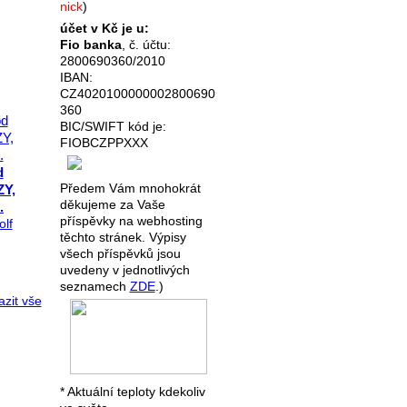
nick
)
účet v Kč je u:
Fio banka
, č. účtu:
2800690360/2010
IBAN:
CZ4020100000002800690
360
BIC/SWIFT kód je:
FIOBCZPPXXX
d
Předem Vám mnohokrát
ZY,
děkujeme za Vaše
.
příspěvky na webhosting
olf
těchto stránek. Výpisy
všech příspěvků jsou
uvedeny v jednotlivých
seznamech
ZDE
.)
zit vše
* Aktuální teploty kdekoliv