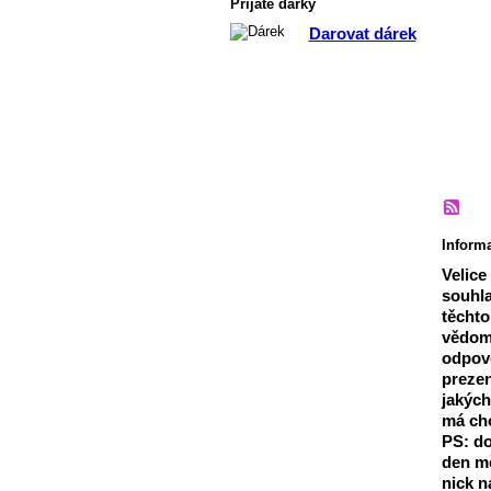
Přijaté dárky
Darovat dárek
Informa
Velice
souhla
těchto
vědomí
odpově
prezen
jakých
má cho
PS: do
den mě
nick n