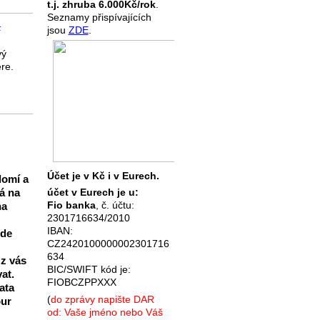
t.j. zhruba 6.000Kč/rok
.
Seznamy přispívajících
–
jsou
ZDE
.
vý
re.
Účet je v Kč i v Eurech.
domí a
á na
účet v Eurech je u:
Fio banka
, č. účtu:
na
2301716634/2010
IBAN:
zde
CZ2420100000002301716
634
 z vás
BIC/SWIFT kód je:
at.
FIOBCZPPXXX
ata
(
do zprávy napište DAR
our
od: Vaše jméno nebo Váš