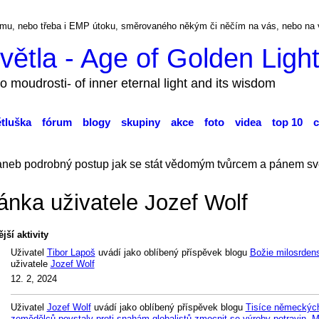
ckému, nebo třeba i EMP útoku, směrovaného někým či něčím na vás, nebo na
větla - Age of Golden Ligh
o moudrosti- of inner eternal light and its wisdom
ětluška
fórum
blogy
skupiny
akce
foto
videa
top 10
c
aneb podrobný postup jak se stát vědomým tvůrcem a pánem sv
ánka uživatele Jozef Wolf
jší aktivity
Uživatel
Tibor Lapoš
uvádí jako oblíbený příspěvek blogu
Božie milosrden
uživatele
Jozef Wolf
12. 2, 2024
Uživatel
Jozef Wolf
uvádí jako oblíbený příspěvek blogu
Tisíce německýc
zemědělců povstaly proti snahám globalistů zmocnit se výroby potravin. 