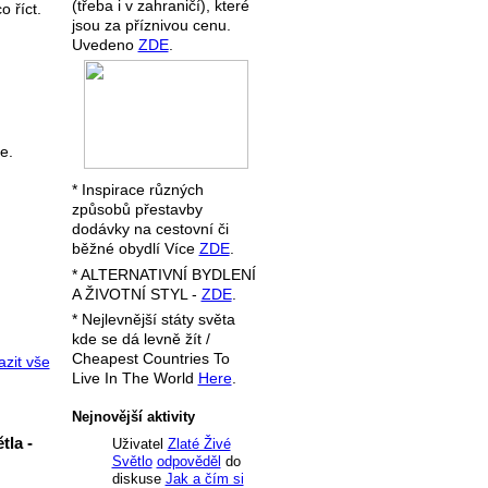
(třeba i v zahraničí), které
o říct.
jsou za příznivou cenu.
Uvedeno
ZDE
.
e.
* Inspirace různých
způsobů přestavby
dodávky na cestovní či
běžné obydlí Více
ZDE
.
* ALTERNATIVNÍ BYDLENÍ
A ŽIVOTNÍ STYL -
ZDE
.
* Nejlevnější státy světa
kde se dá levně žít /
Cheapest Countries To
zit vše
Live In The World
Here
.
Nejnovější aktivity
tla -
Uživatel
Zlaté Živé
Světlo
odpověděl
do
diskuse
Jak a čím si