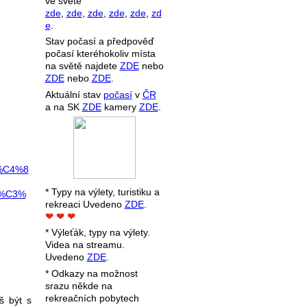
ve světe
zde
,
zde
,
zde
,
zde
,
zde
,
zd
e
.
Stav počasí a předpověď
počasí kteréhokoliv místa
na světě najdete
ZDE
nebo
ZDE
nebo
ZDE
.
Aktuální stav
počasí
v
ČR
a na SK
ZDE
kamery
ZDE
.
%C4%8
* Typy na výlety, turistiku a
9%C3%
rekreaci Uvedeno
ZDE
.
❤ ❤ ❤
* Výleťák, typy na výlety.
Videa na streamu.
Uvedeno
ZDE
.
* Odkazy na možnost
srazu někde na
rekreačních pobytech
š být s