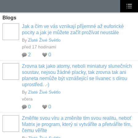
Blogs
Jak a čím ve vás vznikají příjemné až euforické
pocity a jak je můžete začít prožívat neustále
By
Zlaté Živé Světlo
před 17 hodinami
2
0
Zrovna tak jako atomy, neboli miniatury slunečních
soustav, nejsou žádné placky, tak zrovna tak ani
planeta nemůže být vznášející se lívanec s dírou
uprostřed. .-)
By
Zlaté Živé Světlo
včera
0
0
Změňte svou víru a změníte tím svou realitu, neboť
Matrix je program, který si vytváříte a přetváříte tím,
čemu věříte