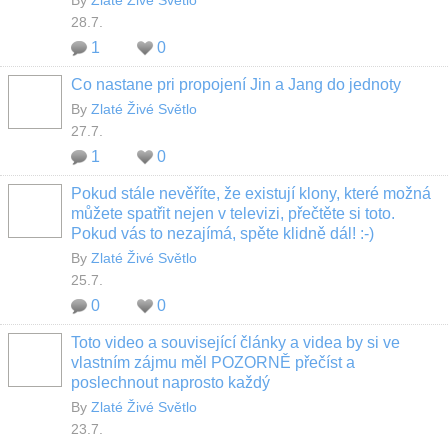
By
Zlaté Živé Světlo
28.7.
1
0
Co nastane pri propojení Jin a Jang do jednoty
By
Zlaté Živé Světlo
27.7.
1
0
Pokud stále nevěříte, že existují klony, které možná
můžete spatřit nejen v televizi, přečtěte si toto.
Pokud vás to nezajímá, spěte klidně dál! :-)
By
Zlaté Živé Světlo
25.7.
0
0
Toto video a související články a videa by si ve
vlastním zájmu měl POZORNĚ přečíst a
poslechnout naprosto každý
By
Zlaté Živé Světlo
23.7.