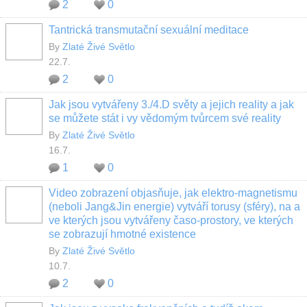
2
0
Tantrická transmutační sexuální meditace
By
Zlaté Živé Světlo
22.7.
2
0
Jak jsou vytvářeny 3./4.D světy a jejich reality a jak
se můžete stát i vy vědomým tvůrcem své reality
By
Zlaté Živé Světlo
16.7.
1
0
Video zobrazení objasňuje, jak elektro-magnetismu
(neboli Jang&Jin energie) vytváří torusy (sféry), na a
ve kterých jsou vytvářeny časo-prostory, ve kterých
se zobrazují hmotné existence
By
Zlaté Živé Světlo
10.7.
2
0