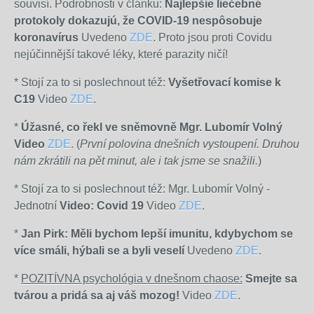
souvisí. Podrobnosti v článku:
Najlepšie liečebné
protokoly dokazujú, že COVID-19 nespôsobuje
koronavírus
Uvedeno
ZDE
. Proto jsou proti Covidu
nejúčinnější takové léky, které parazity ničí!
* Stojí za to si poslechnout též:
Vyšetřovací komise k
C19
Video
ZDE
.
*
Úžasné, co řekl ve sněmovně Mgr. Lubomír Volný
Video
ZDE
. (
První polovina dnešních vystoupení. Druhou
nám zkrátili na pět minut, ale i tak jsme se snažili.
)
* Stojí za to si poslechnout též:
Mgr. Lubomír Volný -
Jednotní
Video: Covid 19
Video
ZDE
.
*
Jan Pirk: Měli bychom lepší imunitu, kdybychom se
více smáli, hýbali se a byli veselí
Uvedeno
ZDE
.
*
POZITÍVNA psychológia v dnešnom chaose:
Smejte sa
tvárou a pridá sa aj váš mozog!
Video
ZDE
.