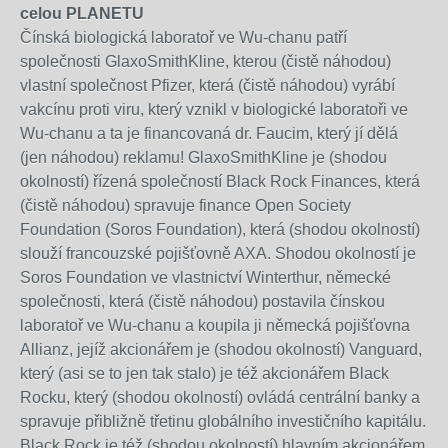
celou PLANETU
Čínská biologická laboratoř ve Wu-chanu patří
společnosti GlaxoSmithKline, kterou (čistě náhodou)
vlastní společnost Pfizer, která (čistě náhodou) vyrábí
vakcínu proti viru, který vznikl v biologické laboratoři ve
Wu-chanu a ta je financovaná dr. Faucim, který jí dělá
(jen náhodou) reklamu! GlaxoSmithKline je (shodou
okolností) řízená společností Black Rock Finances, která
(čistě náhodou) spravuje finance Open Society
Foundation (Soros Foundation), která (shodou okolností)
slouží francouzské pojišťovně AXA. Shodou okolností je
Soros Foundation ve vlastnictví Winterthur, německé
společnosti, která (čistě náhodou) postavila čínskou
laboratoř ve Wu-chanu a koupila ji německá pojišťovna
Allianz, jejíž akcionářem je (shodou okolností) Vanguard,
který (asi se to jen tak stalo) je též akcionářem Black
Rocku, který (shodou okolností) ovládá centrální banky a
spravuje přibližně třetinu globálního investičního kapitálu.
Black Rock je též (shodou okolností) hlavním akcionářem