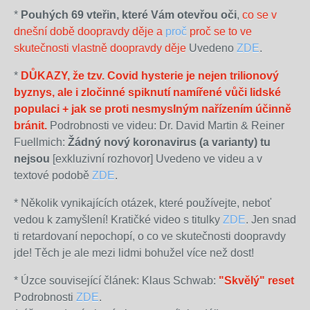
*
Pouhých 69 vteřin, které Vám otevřou oči
,
co se v
dnešní době doopravdy děje a
proč
proč se to ve
skutečnosti vlastně doopravdy děje
Uvedeno
ZDE
.
*
DŮKAZY, že tzv. Covid hysterie je nejen trilionový
byznys, ale i zločinné spiknutí namířené vůči lidské
populaci + jak se proti nesmyslným nařízením účinně
bránit.
Podrobnosti ve videu: Dr. David Martin & Reiner
Fuellmich:
Žádný nový koronavirus (a varianty) tu
nejsou
[exkluzivní rozhovor] Uvedeno ve videu a v
textové podobě
ZDE
.
* Několik vynikajících otázek, které používejte, neboť
vedou k zamyšlení! Kratičké video s titulky
ZDE
. Jen snad
ti retardovaní nepochopí, o co ve skutečnosti doopravdy
jde! Těch je ale mezi lidmi bohužel více než dost!
* Úzce související článek: Klaus Schwab:
"Skvělý" reset
Podrobnosti
ZDE
.