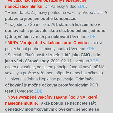
*
Ve vakcínách jsou obsaženy nebezpečné
nanočástice hliníku
, Dr. Palesky Video
ZDE
.
* René Balák: Zajímavý pohled na vakcíny. Video
ZDE
.
A
pak, že to jsou jen pouhé konspirace
.
* Tragédie ve Španělsku:
761 starších lidí zemřelo v
domovech s pečovatelskou službou během jednoho
týdne, většina z nich po očkování
Uvedeno
ZDE
.
*
MUDr. Varuje před vakcínami proti Covidu
(stačí si
poslechnout pouhé 2 minuty audia) Uvedeno
ZDE
.
* Speciál - Zkušenosti z Izraele.
Lidé jako GMO - lidé
jako věci - čárové kódy
. 2021-02-17 Uvedeno
ZDE
.
(video objasňuje, na jakém principu fungují nové mRNA
vakcíny a proč se v žádném případě nenechat očkovat)
* Univerzita Johna Hopkinse potvrzuje:
Odmítače
očkování je možné očkovat prostřednictvím PCR
testů!
Uvedeno
ZDE
.
*
Nově vyráběné vakcíny zasahují do DNA, které
následně mutuje.
Takže pokud se nechcete stát
geneticky modifikovaným člověkem, nenechte se