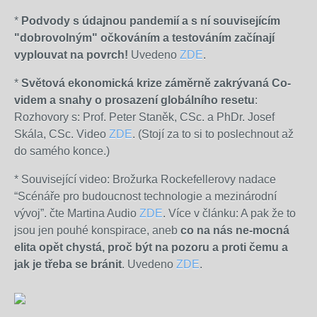
*
Podvody s údajnou pandemií a s ní souvisejícím
"dobrovolným" očkováním a testováním začínají
vyplouvat na povrch!
Uvedeno
ZDE
.
*
Světová ekonomická krize záměrně zakrývaná Co-
videm a snahy o prosazení globálního resetu
:
Rozhovory s: Prof. Peter Staněk, CSc. a PhDr. Josef
Skála, CSc. Video
ZDE
. (Stojí za to si to poslechnout až
do samého konce.)
* Související video: Brožurka Rockefellerovy nadace
“Scénáře pro budoucnost technologie a mezinárodní
vývoj”. čte Martina Audio
ZDE
. Více v článku: A pak že to
jsou jen pouhé konspirace, aneb
co na nás ne-mocná
elita opět chystá, proč být na pozoru a proti čemu a
jak je třeba se bránit
. Uvedeno
ZDE
.