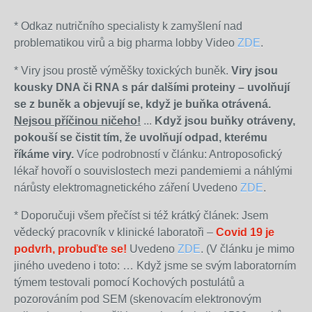
*
Odkaz nutričního specialisty k zamyšlení nad
problematikou virů a big pharma lobby Video
ZDE
.
*
Viry jsou prostě výměšky toxických buněk.
Viry jsou
kousky DNA či RNA s pár dalšími proteiny – uvolňují
se z buněk a objevují se, když je buňka otrávená.
Nejsou příčinou ničeho!
...
Když jsou buňky otráveny,
pokouší se čistit tím, že uvolňují odpad, kterému
říkáme viry.
Více podrobností v článku: Antroposofický
lékař hovoří o souvislostech mezi pandemiemi a náhlými
nárůsty elektromagnetického záření Uvedeno
ZDE
.
* Doporučuji všem přečíst si též krátký článek: Jsem
vědecký pracovník v klinické laboratoři –
Covid 19 je
podvrh, probuďte se!
Uvedeno
ZDE
. (V článku je mimo
jiného uvedeno i toto: … Když jsme se svým laboratorním
týmem testovali pomocí Kochových postulátů a
pozorováním pod SEM (skenovacím elektronovým