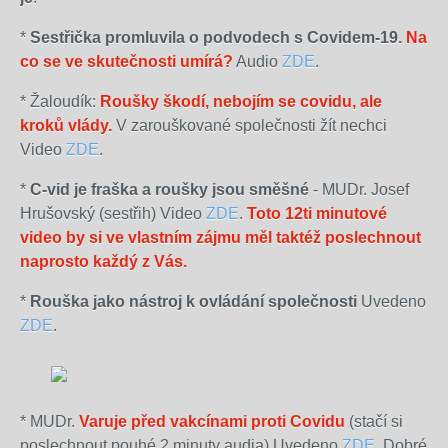
*
Sestřička promluvila o podvodech s Covidem-19.
Na
co se ve skutečnosti umírá?
Audio
Z
DE
.
*
Žaloudík:
Roušky škodí, nebojím se covidu, ale
kroků vlády.
V zarouškované společnosti žít nechci
Video
ZDE
.
*
C-vid je fraška a roušky jsou směšné
- MUDr. Josef
Hrušovský (sestřih) Video
ZDE
.
Toto 12ti minutové
video by si ve vlastním zájmu
měl
taktéž poslechnout
naprosto každý z Vás.
*
Rouška jako nástroj k ovládání společnosti
Uvedeno
ZDE
.
*
MUDr.
Varuje před vakcínami proti Covidu
(stačí si
poslechnout pouhé 2 minuty audia) Uvedeno
ZDE
. Dobré