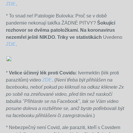
ZDE
.
* To snad ne! Patologie Bulovka: Proč se v době
pandemie nekonají takřka ŽÁDNÉ PITVY?
Šokující
rozhovor se dvěma patoložkami. Na koronavirus
nezemřel ještě NIKDO. Triky ve statistikách
Uvedeno
ZDE
.
*
Velice účinný lék proti Covidu
: Ivermektin (lék proti
parazitům) video
ZDE
. (
Není třeba být přihlášen na
facebooku, neboť pokud po kliknutí na odkaz kliknete 2x
po sobě na zmiňované video, před tím než naskočí
tabulka "Přihlaste se na Facebook", tak se Vám video
posune doleva a rozběhne se, aniž byste potřebovali být
na facebooku přihlášeni či zaregistrováni.
)
* Nebezpečný není Covid, ale paraziti, kteří s Covidem