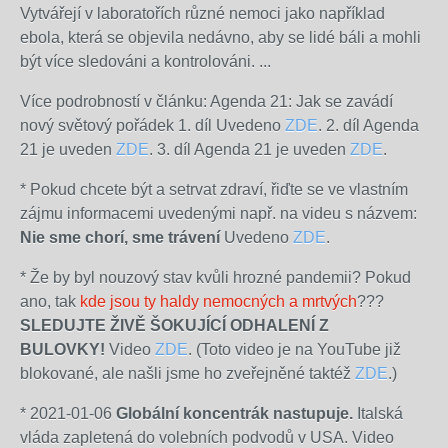
Vytvářejí v laboratořích různé nemoci jako například
ebola, která se objevila nedávno, aby se lidé báli a mohli
být více sledováni a kontrolováni. ...
Více podrobností v článku: Agenda 21: Jak se zavádí
nový světový pořádek 1. díl Uvedeno
ZDE
. 2. díl Agenda
21 je uveden
ZDE
. 3. díl Agenda 21 je uveden
ZDE
.
*
Pokud chcete být a setrvat zdraví, řiďte se ve vlastním
zájmu informacemi uvedenými např. na videu s názvem:
Nie sme chorí, sme trávení
Uvedeno
ZDE
.
*
Že by byl nouzový stav kvůli hrozné pandemii? Pokud
ano, tak
kde jsou ty haldy nemocných a mrtvých
???
SLEDUJTE ŽIVĚ ŠOKUJÍCÍ ODHALENÍ Z
BULOVKY!
Video
ZDE
. (Toto video je na YouTube již
blokované, ale našli jsme ho zveřejněné taktéž
ZDE
.)
* 2021-01-06
Globální koncentrák nastupuje.
Italská
vláda zapletená do volebních podvodů v USA. Video