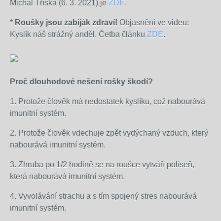
Michal Tříska (6. 3. 2021) je
ZDE
.
*
Roušky jsou zabiják zdraví!
Objasnění ve videu:
Kyslík náš strážný anděl. Četba článku
ZDE
.
Proč dlouhodové nešení rošky škodí?
1. Protože člověk má nedostatek kyslíku, což nabourává
imunitní systém.
2. Protože člověk vdechuje zpět vydýchaný vzduch, který
nabourává imunitní systém.
3. Zhruba po 1/2 hodině se na roušce vytváří políseň,
která nabourává imunitní systém.
4. Vyvolávání strachu a s tím spojený stres nabourává
imunitní systém.