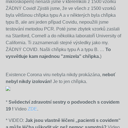
mikroskopem) nenašli jsme v kterémkoli z 1500 vzorků
ŽÁDNÝ Covid! Zjistili jsme, že ve všech z 1500 vzorků
byla většinou chřipka typu A a v některých byla chřipka
typu B, ale ani jeden případ Covidu, nepoužili jsme
testování metodou PCR. Poté jsme zbytek vzorků zaslali
na Stanford, Cornell a do několika laboratoří University of
California. Ti zaznamenali stejné výsledky jako my.
ŽÁDNÝ COVID. Našli chřipku typu A a typu B. …
To
vysvětluje kam najednou "zmizela" chřipka.
)
Existence Corona viru nebyla nikdy prokázána,
neboť
nebyl nikdy izolován!
Je to jen chřipka.
*
Svědectví zdravotní sestry o podvodech s covidem
19 !
Video
ZDE
.
* VIDEO:
Jak jsou vlastně léčeni „pacienti s covidem“
a může léčba uškodit víc než nemoc samotná?
Video