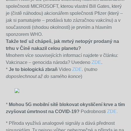
společnosti MICROSOFT, kterou vlastní Bill Gates, který
je (čistě náhodou) akcionářem společnosti Pfizer (který –
jak si pamatujete – prodává tuto zázračnou vakcínu) a v
současnosti (shodou okolností) je prvním a hlavním
sponzorem WHO.
Takže teď už chápeš, jak mrtvý netopýr prodaný na
trhu v Číně nakazil celou planetu?
Mnohem více souvisejících informací najdete v článku:
Vakcinace – genocida národa? Uvedeno
ZDE
.
*
Je to biologická zbraň
Video
ZDE
. (
nutno
doposlechnout až do samého konce
)
*
Mohou 5G mobilní sítě blokovat okysličení krve a tím
zvyšovat úmrtnost na COVID-19?
Podrobnosti
ZDE.
* Příroda využívá analogové signály a dává přednost
sinusoidám. Ty nejsou vůbec nebezpečné a příroda je na