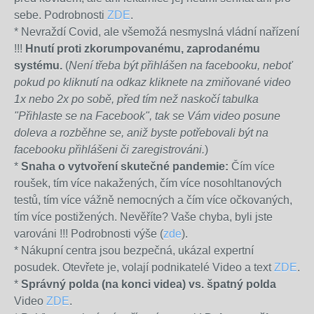
sebe. Podrobnosti
ZDE
.
* Nevraždí Covid, ale všemožá nesmyslná vládní nařízení
!!!
Hnutí proti zkorumpovanému, zaprodanému
systému.
(
Není třeba být přihlášen na facebooku, neboť
pokud po kliknutí na odkaz kliknete na zmiňované video
1x nebo 2x po sobě, před tím než naskočí tabulka
"Přihlaste se na Facebook", tak se Vám video posune
doleva a rozběhne se, aniž byste potřebovali být na
facebooku přihlášeni či zaregistrováni.
)
*
Snaha o vytvoření skutečné pandemie:
Čím více
roušek, tím více nakažených, čím více nosohltanových
testů, tím více vážně nemocných a čím více očkovaných,
tím více postižených. Nevěříte? Vaše chyba, byli jste
varováni !!! Podrobnosti výše (
zde
).
* Nákupní centra jsou bezpečná, ukázal expertní
posudek. Otevřete je, volají podnikatelé Video a text
ZDE
.
*
Správný polda (na konci videa) vs. špatný polda
Video
ZDE
.