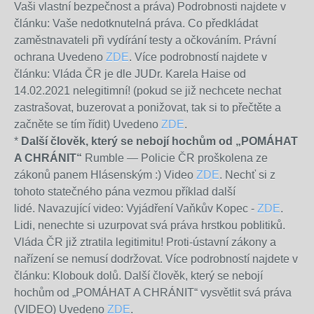
Vaši vlastní bezpečnost a práva) Podrobnosti najdete v
článku: Vaše nedotknutelná práva. Co předkládat
zaměstnavateli při vydírání testy a očkováním. Právní
ochrana Uvedeno
ZDE
. Více podrobností najdete v
článku: Vláda ČR je dle JUDr. Karela Haise od
14.02.2021 nelegitimní! (pokud se již nechcete nechat
zastrašovat, buzerovat a ponižovat, tak si to přečtěte a
začněte se tím řídit) Uvedeno
ZDE
.
*
Další člověk, který se nebojí hochům od „POMÁHAT
A CHRÁNIT“
Rumble — Policie ČR proškolena ze
zákonů panem Hlásenským :) Video
ZDE
. Nechť si z
tohoto statečného pána vezmou příklad další
lidé. Navazující video: Vyjádření Vaňkův Kopec -
ZDE
.
Lidi, nenechte si uzurpovat svá práva hrstkou poblitiků.
Vláda ČR již ztratila legitimitu! Proti-ústavní zákony a
nařízení se nemusí dodržovat. Více podrobností najdete v
článku: Klobouk dolů. Další člověk, který se nebojí
hochům od „POMÁHAT A CHRÁNIT“ vysvětlit svá práva
(VIDEO) Uvedeno
ZDE
.