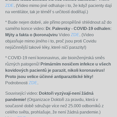
ZDE
. (Video mimo jiné odhaluje i to, že když pacienty dají
na ventilátor, tak je téměř s určitostí dodělají.)
* Bude nejen dobré, ale přímo prospěšné shlédnout až do
samého konce video:
Dr. Palevsky - COVID-19 odhalen:
Mýty a fakta o (korona)viru
Video
ZDE
. (Video
objasňuje mimo jiného i to, proč jsou proti Covidu
nejúčinnější takové léky, které ničí parazity!)
*
COVID-19 není koronavirus, ale bioinženýrská směs
různých patogenů!
Primárním nosičem infekce u všech
kovidových pacientů je parazit, nikoli koronavirus!
Proto jsou velice účinné antiparazitické léky!
Podrobnosti
ZDE
.
Související video:
Doktoři vyzývají-není žádná
pandemie!
(Organizace Doktoři za pravdu, která v
současné době sdružuje více než 25.000 odborníků z
celého světa, prohlašuje, že není žádná pandemie.)