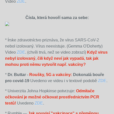
Video
ZDE
.
Čísla, která hovoří sama za sebe:
*
Írske zdravotníctvo priznáva, že vírus SARS-CoV-2
nebol izolovaný. Vírus neexistuje. (Gemma O'Doherty)
Video
ZDE
. (chvíli trvá, než se video zobrazí)
Když virus
nebyl izolovaný, čili když neví jak vypadá, tak jak
mohou proti němu vytvořit např. vakcíny?
*
Dr. Buttar -
Roušky, 5G a vakcíny
:
Dokonalá bouře
pro covid-19
Uvedeno ve videu i v textové podobě
ZDE
.
* Univerzita Johna Hopkinse potvrzuje:
Odmítače
očkování je možné očkovat prostřednictvím PCR
testů!
Uvedeno
ZDE
.
*
Rumble —
Jak souvisí "vakcinace" s přeměnou