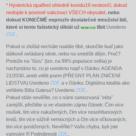
*
Hysterická opatření ohledně kovidu19 neskončí, dokud
nedojde k povinné vakcinaci VŠECH obyvatel
,
nebo
dokud KONEČMĚ neprozře dostatečné množství lidí,
které si tento fašistický diktát už
líbit
Uvedeno
NENECHÁ
ZDE
.
Pokud si zlořád necháte nadále líbit, skončíte buď jako
dálkově ovládaný otrok, nebo na smetišti dějin. Proč?
Protože na "lůzu" (tzn. na 99% populace světa) je
nachystáno to, co je uvedeno např v článku: AGENDA
21/2030, aneb vrtěti psem (PŘESNÝ PLÁN ZNIČENÍ
LIDSTVA) Uvedeno
ZDE
a v článku: Digitálna totalita ako
veľdielo Billa Gatesa? Uvedeno
ZDE
.
Pokud stále nevěříte, co s námi samozvaná "elita"
zamýšlí, přečtěte si ve vlastním zájmu článek: Čím více
roušek, tím více nakažených, čím více nosohltanových
testů, tím více vážně nemocných a čím více očkovaných,
tím více postižených. Nevěříte? Vaše chyba, byli jste
varováni !!!
Podrobnosti
ZDE
.