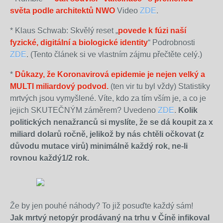
světa podle architektů NWO
Video
ZDE
.
* Klaus Schwab: Skvělý reset „
povede k fúzi naší
fyzické, digitální a biologické identity
“ Podrobnosti
ZDE
. (
Tento článek si ve vlastním zájmu přečtěte celý
.)
*
Důkazy, že Koronavirová epidemie je nejen velký a
MULTI miliardový podvod.
(ten vir tu byl vždy) Statistiky
mrtvých jsou vymyšlené. Víte, kdo za tím vším je, a co je
jejich SKUTEČNÝM záměrem? Uvedeno
ZDE
.
Kolik
politických nenažranců si myslíte, že se dá koupit za x
miliard dolarů ročně, jelikož by nás chtěli očkovat (z
důvodu mutace virů) minimálně každý rok, ne-li
rovnou každý1/2 rok.
Že by jen pouhé náhody? To již posuďte každý sám!
Jak mrtvý netopýr prodávaný na trhu v Číně infikoval