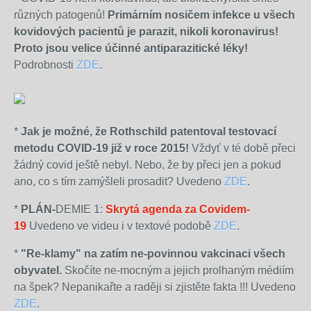
různých patogenů!
Primárním nosičem infekce u všech
kovidových pacientů je parazit, nikoli koronavirus!
Proto jsou velice účinné antiparazitické léky!
Podrobnosti
ZDE
.
*
Jak je možné, že Rothschild patentoval testovací
metodu COVID-19 již v roce 2015!
Vždyť v té době přeci
žádný covid ještě nebyl. Nebo, že by přeci jen a pokud
ano, co s tím zamýšleli prosadit? Uvedeno
ZDE
.
*
PLÁN-
DEMIE 1:
Skrytá agenda za Covidem-
19
Uvedeno ve videu i v textové podobě
ZDE
.
*
"Re-klamy" na zatím ne-povinnou vakcinaci všech
obyvatel.
Skočíte ne-mocným a jejich prolhaným médiím
na špek? Nepanikařte a raději si zjistěte fakta !!! Uvedeno
ZDE
.