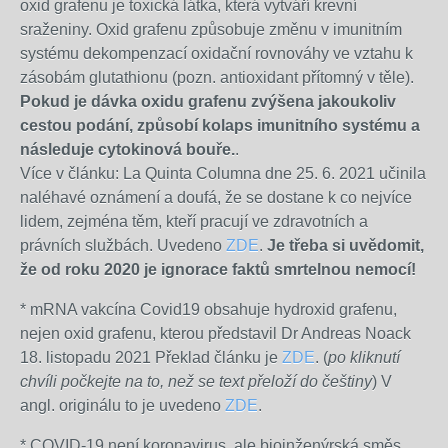
oxid grafenu je toxická látka, která vytváří krevní
sraženiny. Oxid grafenu způsobuje změnu v imunitním
systému dekompenzací oxidační rovnováhy ve vztahu k
zásobám glutathionu (pozn. antioxidant přítomný v těle).
Pokud je dávka oxidu grafenu zvýšena jakoukoliv
cestou podání, způsobí kolaps imunitního systému a
následuje cytokinová bouře.
.
Více v článku: La Quinta Columna dne 25. 6. 2021 učinila
naléhavé oznámení a doufá, že se dostane k co nejvíce
lidem, zejména těm, kteří pracují ve zdravotních a
právních službách. Uvedeno
ZDE
.
Je třeba si uvědomit,
že od roku 2020 je ignorace faktů smrtelnou nemocí!
* mRNA vakcína Covid19 obsahuje hydroxid grafenu,
nejen oxid grafenu, kterou představil Dr Andreas Noack
18. listopadu 2021 Překlad článku je
ZDE
. (
po kliknutí
chvíli počkejte na to, než se text přeloží do češtiny
) V
angl. originálu to je uvedeno
ZDE
.
* COVID-19 není koronavirus, ale bioinženýrská směs