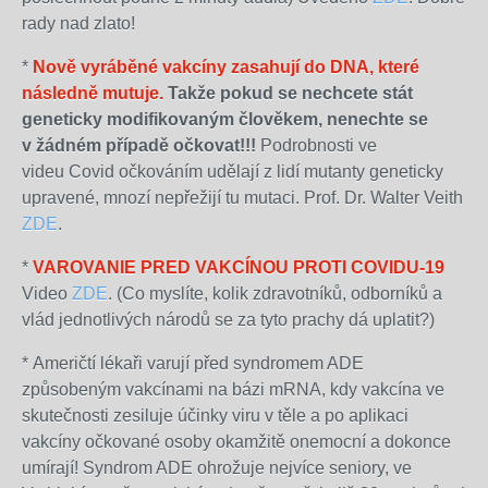
rady nad zlato!
*
Nově vyráběné vakcíny zasahují do DNA, které
následně mutuje.
Takže pokud se nechcete stát
geneticky modifikovaným člověkem, nenechte se
v žádném případě očkovat!!!
Podrobnosti ve
videu Covid očkováním udělají z lidí mutanty geneticky
upravené, mnozí nepřežijí tu mutaci. Prof. Dr. Walter Veith
ZDE
.
*
VAROVANIE PRED VAKCÍNOU PROTI COVIDU-19
Video
ZDE
. (Co myslíte, kolik zdravotníků, odborníků a
vlád jednotlivých národů se za tyto prachy dá uplatit?)
*
Američtí lékaři varují před syndromem ADE
způsobeným vakcínami na bázi mRNA, kdy vakcína ve
skutečnosti zesiluje účinky viru v těle a po aplikaci
vakcíny očkované osoby okamžitě onemocní a dokonce
umírají! Syndrom ADE ohrožuje nejvíce seniory, ve