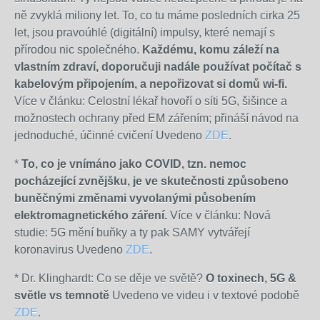
ně zvyklá miliony let. To, co tu máme posledních cirka 25
let, jsou pravoúhlé (digitální) impulsy, které nemají s
přírodou nic společného.
Každému, komu záleží na
vlastním zdraví, doporučuji nadále používat počítač s
kabelovým připojením, a nepořizovat si domů wi-fi.
Více v článku: Celostní lékař hovoří o síti 5G, šišince a
možnostech ochrany před EM zářením; přináší návod na
jednoduché, účinné cvičení Uvedeno
ZDE
.
*
To, co je vnímáno jako COVID, tzn. nemoc
pocházející zvnějšku, je ve skutečnosti způsobeno
buněčnými změnami vyvolanými působením
elektromagnetického záření.
Více v článku: Nová
studie: 5G mění buňky a ty pak SAMY vytvářejí
koronavirus Uvedeno
ZDE
.
* Dr. Klinghardt: Co se děje ve světě?
O toxinech, 5G &
světle vs temnotě
Uvedeno ve videu i v textové podobě
ZDE
.