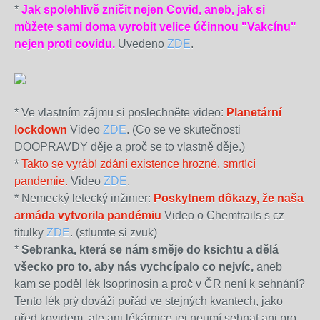
*
Jak spolehlivě zničit nejen Covid, aneb, jak si
můžete sami doma vyrobit velice účinnou "Vakcínu"
nejen proti covidu.
Uvedeno
ZDE
.
* Ve vlastním zájmu si poslechněte video:
Planetární
lockdown
Video
ZDE
. (Co se ve skutečnosti
DOOPRAVDY děje a proč se to vlastně děje.)
*
Takto se vyrábí zdání existence hrozné, smrtící
pandemie.
Video
ZDE
.
* Nemecký letecký inžinier:
Poskytnem dôkazy, že naša
armáda vytvorila pandémiu
Video o Chemtrails s cz
titulky
ZDE
. (stlumte si zvuk)
*
Sebranka, která se nám směje do ksichtu a dělá
všecko pro to, aby nás vychcípalo co nejvíc,
aneb
kam se poděl lék Isoprinosin a proč v ČR není k sehnání?
Tento lék prý dováží pořád ve stejných kvantech, jako
před kovidem, ale ani lékárnice jej neumí sehnat ani pro