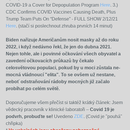
COVID-19 a Cover for Depopulation Program
Here
. 3.)
CDC Confirms COVID Vaccines Causing Death, Plus
Trump Team Puts On “Defense” - FULL SHOW 2/12/21
Here
.
(stačí si poslechnout zhruba prvních 14 minut)
Biden nařizuje Američanům nosit masky až do roku
2022, i když nedávno řekl, že jen do dubna 2021.
Nejen tohle, ale i povinné očkování všech obyvatel a
zavedení očkovacích průkazů by čekalo
celosvětovou populaci, pokud by u moci zůstala ne-
mocná vládnoucí "elita". To se ovšem už nestane,
neboť odstraňování rádoby mocných již začalo
probíhat po celém světě.
Doporučujeme všem přečíst si taktéž krátký článek: Jsem
vědecký pracovník v klinické laboratoři –
Covid 19 je
podvrh, probuďte se!
Uvedeno
ZDE
. (Covid je "pouhá"
chřipka)