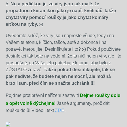
5.
No a perličkou je, že viry jsou tak malé, že
propadnou i keramikou jako je např. květináč, takže
chytat viry pomocí roušky je jako chytat komáry
síťkou na ryby.
:-)
Uvědomte si též, že viry jsou naprosto všude, tedy i na
Vašem telefonu, klíčích, tašce, autě a dokonce i na
potravě, kterou jíte! Desinfikujete i to? :-) Pokud používáte
desinfekci tak bete na vědomí, že ta ničí nejen viry, ale i to
prospěšné, co Vaše tělo potřebuje k tomu, aby bylo a
ZŮSTALO zdravé.
Takže pokud desinfikujete, tak se
pak nedivte, že budete nejen nemocní, ale možná
brzo i tam, před čím se snažíte uchránit !!!
Pojďme protiprávní nařízení zastavit!
Dejme roušky dolu
a opět volně dýchejme!
Jasné argumenty, proč dát
roušku dolů! Video i text
ZDE
.