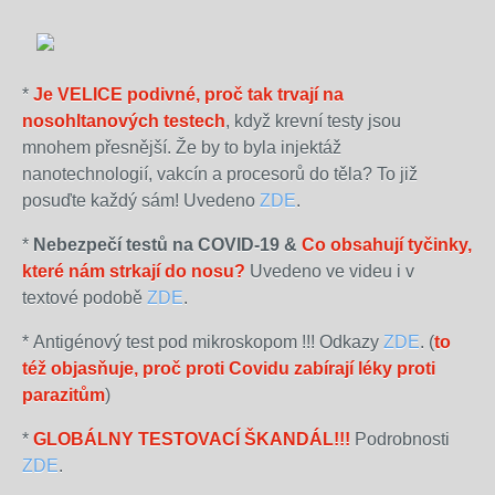
*
Je VELICE podivné, proč tak trvají na
nosohltanových testech
, když krevní testy jsou
mnohem přesnější. Že by to byla injektáž
nanotechnologií, vakcín a procesorů do těla? To již
posuďte každý sám! Uvedeno
ZDE
.
*
Nebezpečí testů na COVID-19 &
Co obsahují tyčinky,
které nám strkají do nosu?
Uvedeno ve videu i v
textové podobě
ZDE
.
*
Antigénový test pod mikroskopom !!! Odkazy
ZDE
. (
to
též objasňuje, proč proti Covidu zabírají léky proti
parazitům
)
*
GLOBÁLNY TESTOVACÍ ŠKANDÁL!!!
Podrobnosti
ZDE
.