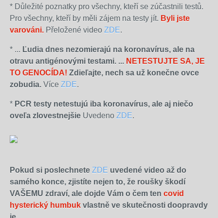
*
Důležité poznatky pro všechny, kteří se zúčastnili testů.
Pro všechny, kteří by měli zájem na testy jít.
Byli jste
varováni.
Přeložené video
ZDE
.
* ...
Ľudia dnes nezomierajú na koronavírus, ale na
otravu antigénovými testami. ...
NETESTUJTE SA, JE
TO GENOCÍDA!
Zdieľajte, nech sa už konečne ovce
zobudia.
Více
ZDE
.
*
PCR testy netestujú iba koronavírus, ale aj niečo
oveľa zlovestnejšie
Uvedeno
ZDE
.
Pokud si poslechnete
ZDE
uvedené video až do
samého konce, zjistíte nejen to, že roušky škodí
VAŠEMU zdraví, ale dojde Vám o čem ten
covid
hysterický humbuk
vlastně ve skutečnosti doopravdy
je
.