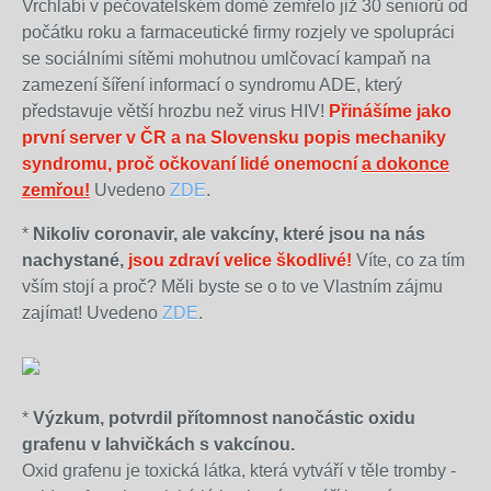
Vrchlabí v pečovatelském domě zemřelo již 30 seniorů od
počátku roku a farmaceutické firmy rozjely ve spolupráci
se sociálními sítěmi mohutnou umlčovací kampaň na
zamezení šíření informací o syndromu ADE, který
představuje větší hrozbu než virus HIV!
Přinášíme jako
první server v ČR a na Slovensku popis mechaniky
syndromu, proč očkovaní lidé onemocní
a dokonce
zemřou!
Uvedeno
ZDE
.
*
Nikoliv coronavir, ale vakcíny, které jsou na nás
nachystané,
jsou zdraví velice škodlivé!
Víte, co za tím
vším stojí a proč? Měli byste se o to ve Vlastním zájmu
zajímat! Uvedeno
ZDE
.
*
Výzkum, potvrdil přítomnost nanočástic oxidu
grafenu v lahvičkách s vakcínou.
Oxid grafenu je toxická látka, která vytváří v těle tromby -