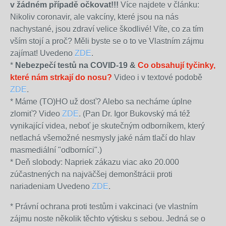
v žádném případě očkovat!!!
Více najdete v článku:
Nikoliv coronavir, ale vakcíny, které jsou na nás
nachystané, jsou zdraví velice škodlivé! Víte, co za tím
vším stojí a proč? Měli byste se o to ve Vlastním zájmu
zajímat! Uvedeno
ZDE
.
*
Nebezpečí testů na COVID-19 &
Co obsahují tyčinky,
které nám strkají do nosu?
Video i v textové podobě
ZDE
.
* Máme (TO)HO už dosť? Alebo sa necháme úplne
zlomiť? Video
ZDE
. (Pan Dr. Igor Bukovský má též
vynikající videa, neboť je skutečným odborníkem, který
netlachá všemožné nesmysly jaké nám tlačí do hlav
masmediální "odborníci".)
* Deň slobody: Napriek zákazu viac ako 20.000
zúčastnených na najväčšej demonštrácii proti
nariadeniam Uvedeno
ZDE
.
* Právní ochrana proti testům i vakcinaci (ve vlastním
zájmu noste několik těchto výtisku s sebou. Jedná se o