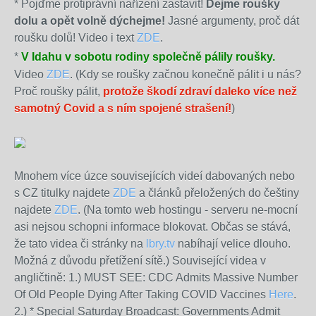
* Pojďme protiprávní nařízení zastavit!
Dejme roušky
dolu a opět volně dýchejme!
Jasné argumenty, proč dát
roušku dolů! Video i text
ZDE
.
*
V Idahu v sobotu rodiny společně pálily roušky.
Video
ZDE
. (Kdy se roušky začnou konečně pálit i u nás?
Proč roušky pálit,
protože škodí zdraví daleko více než
samotný Covid a s ním spojené strašení!
)
Mnohem více úzce souvisejících videí dabovaných nebo
s CZ titulky najdete
ZDE
a článků přeložených do češtiny
najdete
ZDE
. (Na tomto web hostingu - serveru ne-mocní
asi nejsou schopni informace blokovat. Občas se stává,
že tato videa či stránky na
lbry.tv
nabíhají velice dlouho.
Možná z důvodu přetížení sítě.)
Související videa v
angličtině: 1.) MUST SEE: CDC Admits Massive Number
Of Old People Dying After Taking COVID Vaccines
Here
.
2.) * Special Saturday Broadcast: Governments Admit