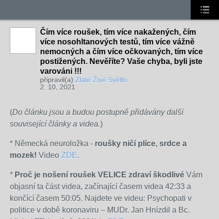
Čím více roušek, tím více nakažených, čím
více nosohltanových testů, tím více vážně
nemocných a čím více očkovaných, tím více
postižených. Nevěříte? Vaše chyba, byli jste
varováni !!!
připravil(a)
Zlaté Živé Světlo
2. 10, 2021
(
Do článku jsou a budou postupně přidávány další
související články a videa.
)
*
Německá neuroložka -
roušky ničí plíce, srdce a
mozek!
Video
ZDE
.
*
Proč je nošení roušek VELICE zdraví škodlivé
Vám
objasní ta část videa, začínající časem videa 42:33 a
končící časem 50:05. Najdete ve videu: Psychopati v
politice v době koronaviru – MUDr. Jan Hnízdil a Bc.