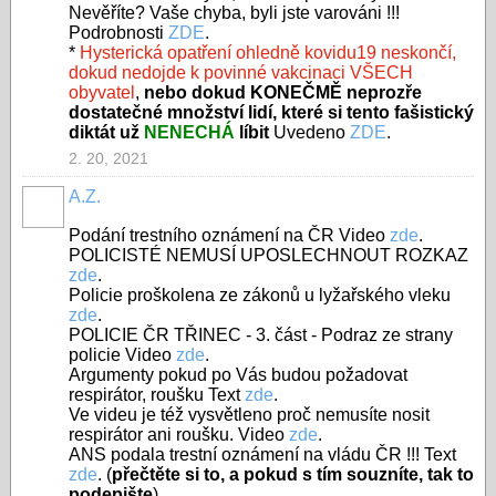
Nevěříte? Vaše chyba, byli jste varováni !!!
Podrobnosti
ZDE
.
*
Hysterická opatření ohledně kovidu19 neskončí,
dokud nedojde k povinné vakcinaci VŠECH
obyvatel
,
nebo dokud KONEČMĚ neprozře
dostatečné množství lidí, které si tento fašistický
diktát už
NENECHÁ
líbit
Uvedeno
ZDE
.
2. 20, 2021
A.Z.
Podání trestního oznámení na ČR Video
zde
.
POLICISTÉ NEMUSÍ UPOSLECHNOUT ROZKAZ
zde
.
Policie proškolena ze zákonů u lyžařského vleku
zde
.
POLICIE ČR TŘINEC - 3. část - Podraz ze strany
policie Video
zde
.
Argumenty pokud po Vás budou požadovat
respirátor, roušku Text
zde
.
Ve videu je též vysvětleno proč nemusíte nosit
respirátor ani roušku. Video
zde
.
ANS podala trestní oznámení na vládu ČR !!! Text
zde
. (
přečtěte si to, a pokud s tím souzníte, tak to
podepište
)