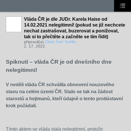
Vláda ČR je dle JUDr. Karela Haise od
14.02.2021 nelegitimní! (pokud se již nechcete
nechat zastrašovat, buzerovat a ponižovat,
tak si to přečtěte a začněte se tím řídit)
připravil(a)
Zlaté Živé Světlo
2. 17, 2021
Spiknutí – vláda ČR je od dnešního dne
nelegitimní!
V
neděli vláda ČR schválila obnovení nouzového
stavu na celém území ČR. Stalo se tak na žádost
starostů a hejtmanů, kteří údajně o tento protiústavní
krok požádali.
Tímto aktem se vláda stala nelegitimní
, protože