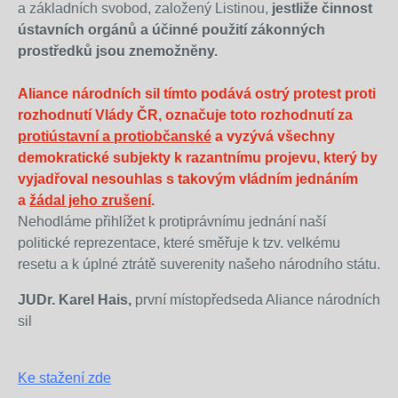
a základních svobod, založený Listinou,
jestliže činnost
ústavních orgánů a účinné použití zákonných
prostředků jsou znemožněny.
Aliance národních sil tímto podává ostrý protest proti
rozhodnutí Vlády ČR, označuje toto rozhodnutí za
protiústavní a protiobčanské
a vyzývá všechny
demokratické subjekty k razantnímu projevu, který by
vyjadřoval nesouhlas s takovým vládním jednáním
a
žádal jeho zrušení
.
Nehodláme přihlížet k protiprávnímu jednání naší
politické reprezentace, které směřuje k tzv. velkému
resetu a k úplné ztrátě suverenity našeho národního státu.
JUDr. Karel Hais,
první místopředseda Aliance národních
sil
Ke stažení zde