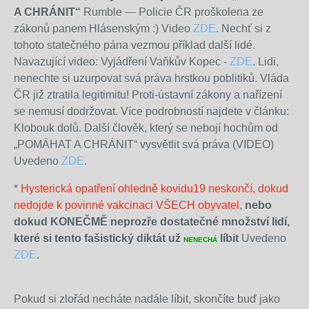
A CHRÁNIT“
Rumble — Policie ČR proškolena ze
zákonů panem Hlásenským :) Video
ZDE
. Nechť si z
tohoto statečného pána vezmou příklad další lidé.
Navazující video: Vyjádření Vaňkův Kopec -
ZDE
. Lidi,
nenechte si uzurpovat svá práva hrstkou poblitiků. Vláda
ČR již ztratila legitimitu! Proti-ústavní zákony a nařízení
se nemusí dodržovat. Více podrobností najdete v článku:
Klobouk dolů. Další člověk, který se nebojí hochům od
„POMÁHAT A CHRÁNIT“ vysvětlit svá práva (VIDEO)
Uvedeno
ZDE
.
*
Hysterická opatření ohledně kovidu19 neskončí, dokud
nedojde k povinné vakcinaci VŠECH obyvatel
,
nebo
dokud KONEČMĚ neprozře dostatečné množství lidí,
které si tento fašistický diktát už
líbit
Uvedeno
NENECHÁ
ZDE
.
Pokud si zlořád necháte nadále líbit, skončíte buď jako