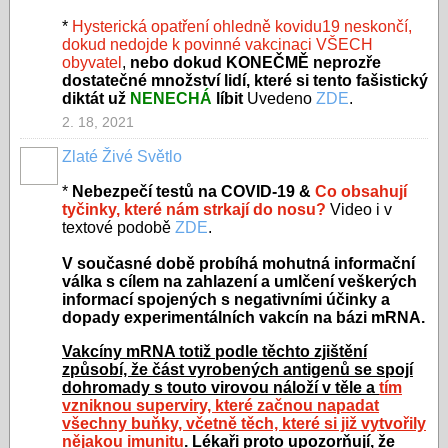
*
Hysterická opatření ohledně kovidu19 neskončí,
dokud nedojde k povinné vakcinaci VŠECH
obyvatel
,
nebo dokud KONEČMĚ neprozře
dostatečné množství lidí, které si tento fašistický
diktát už
NENECHÁ
líbit
Uvedeno
ZDE
.
2. 18, 2021
Zlaté Živé Světlo
*
Nebezpečí testů na COVID-19 &
Co obsahují
tyčinky, které nám strkají do nosu?
Video i v
textové podobě
ZDE
.
V současné době probíhá mohutná informační
válka s cílem na zahlazení a umlčení veškerých
informací spojených s negativními účinky a
dopady experimentálních vakcín na bázi mRNA.
Vakcíny mRNA totiž podle těchto zjištění
způsobí, že část vyrobených antigenů se spojí
dohromady s touto virovou náloží v těle a
tím
vzniknou superviry, které začnou napadat
všechny buňky, včetně těch, které si již vytvořily
nějakou imunitu
. Lékaři proto upozorňují, že