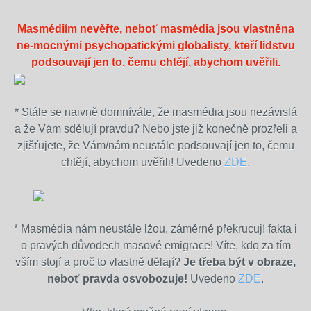
Masmédiím nevěřte, neboť masmédia jsou vlastněna
ne-mocnými psychopatickými globalisty, kteří lidstvu
podsouvají jen to, čemu chtějí, abychom uvěřili.
* Stále se naivně domníváte, že masmédia jsou nezávislá
a že Vám sdělují pravdu? Nebo jste již konečně prozřeli a
zjišťujete, že Vám/nám neustále podsouvají jen to, čemu
chtějí, abychom uvěřili! Uvedeno
ZDE
.
* Masmédia nám neustále lžou, záměrně překrucují fakta i
o pravých důvodech masové emigrace! Víte, kdo za tím
vším stojí a proč to vlastně dělají?
Je třeba být v obraze,
neboť pravda osvobozuje!
Uvedeno
ZDE
.