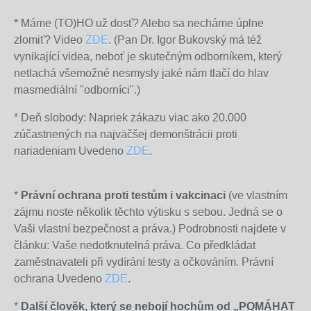
* Máme (TO)HO už dosť? Alebo sa necháme úplne
zlomiť? Video
ZDE
. (Pan Dr. Igor Bukovský má též
vynikající videa, neboť je skutečným odborníkem, který
netlachá všemožné nesmysly jaké nám tlačí do hlav
masmediální "odborníci".)
* Deň slobody: Napriek zákazu viac ako 20.000
zúčastnených na najväčšej demonštrácii proti
nariadeniam Uvedeno
ZDE
.
*
Právní ochrana proti testům i vakcinaci
(ve vlastním
zájmu noste několik těchto výtisku s sebou. Jedná se o
Vaši vlastní bezpečnost a práva.) Podrobnosti najdete v
článku: Vaše nedotknutelná práva. Co předkládat
zaměstnavateli při vydírání testy a očkováním. Právní
ochrana Uvedeno
ZDE
.
*
Další člověk, který se nebojí hochům od „POMÁHAT