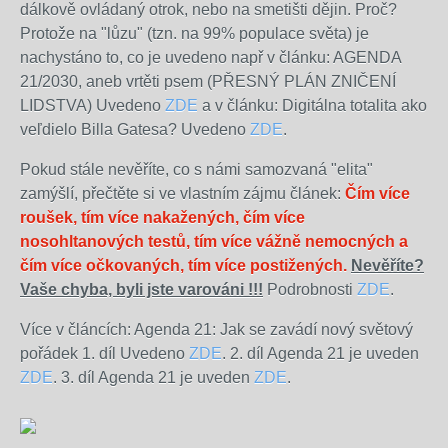
dálkově ovládaný otrok, nebo na smetišti dějin. Proč?
Protože na "lůzu" (tzn. na 99% populace světa) je
nachystáno to, co je uvedeno např v článku: AGENDA
21/2030, aneb vrtěti psem (PŘESNÝ PLÁN ZNIČENÍ
LIDSTVA) Uvedeno
ZDE
a v článku: Digitálna totalita ako
veľdielo Billa Gatesa? Uvedeno
ZDE
.
Pokud stále nevěříte, co s námi samozvaná "elita"
zamýšlí, přečtěte si ve vlastním zájmu článek:
Čím více
roušek, tím více nakažených, čím více
nosohltanových testů, tím více vážně nemocných a
čím více očkovaných, tím více postižených.
Nevěříte?
Vaše chyba, byli jste varováni !!!
Podrobnosti
ZDE
.
Více v článcích: Agenda 21: Jak se zavádí nový světový
pořádek 1. díl Uvedeno
ZDE
. 2. díl Agenda 21 je uveden
ZDE
. 3. díl Agenda 21 je uveden
ZDE
.