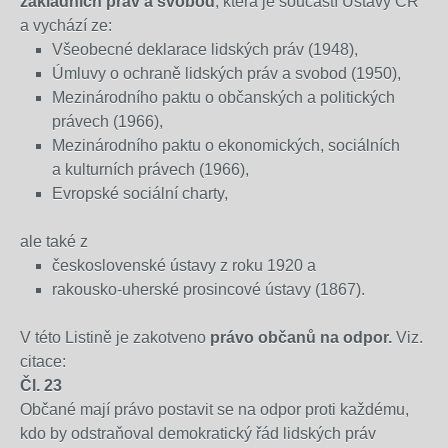
základních práv a svobod
, která je součástí Ústavy ČR
a vychází ze:
Všeobecné deklarace lidských práv (1948),
Úmluvy o ochraně lidských práv a svobod (1950),
Mezinárodního paktu o občanských a politických
právech (1966),
Mezinárodního paktu o ekonomických, sociálních
a kulturních právech (1966),
Evropské sociální charty,
ale také z
československé ústavy z roku 1920 a
rakousko-uherské prosincové ústavy (1867).
V této Listině je zakotveno
právo občanů na odpor.
Viz.
citace:
Čl. 23
Občané mají právo postavit se na odpor proti každému,
kdo by odstraňoval demokratický řád lidských práv