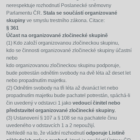
nerespektuje rozhodnutí Poslanecké sněmovny
Parlamentu ČR.
Stala se součástí organizované
skupiny
ve smyslu trestního zákona. Citace:
§ 361
Účast na organizované zločinecké skupině
(1) Kdo založí organizovanou zločineckou skupinu,
kdo se činnosti organizované zločinecké skupiny účastní
nebo
kdo organizovanou zločineckou skupinu podporuje,
bude potrestán odnětím svobody na dvě léta až deset let
nebo propadnutím majetku.
(2) Odnětím svobody na tři léta až dvanáct let nebo
propadnutím majetku bude pachatel potrestán, spáchá-li
čin uvedený v odstavci 1 jako
vedoucí činitel nebo
představitel organizované zločinecké skupiny.
(3) Ustanovení § 107 a § 108 se na pachatele činu
uvedeného v odstavcích 1 a 2 nepoužijí.
Nehledě na to, že vládní rozhodnutí
odporuje Listině