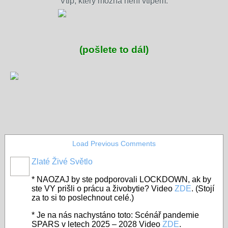
Vtip, který možná není vtipem.
(pošlete to dál)
Load Previous Comments
Zlaté Živé Světlo
* NAOZAJ by ste podporovali LOCKDOWN, ak by
ste VY prišli o prácu a živobytie? Video
ZDE
. (Stojí
za to si to poslechnout celé.)
*
Je na nás nachystáno toto: Scénář pandemie
SPARS v letech 2025 – 2028 Video
ZDE
.