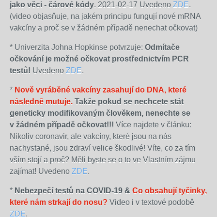
jako věci - čárové kódy
. 2021-02-17 Uvedeno
ZDE
.
(video objasňuje, na jakém principu fungují nové mRNA
vakcíny a proč se v žádném případě nenechat očkovat)
* Univerzita Johna Hopkinse potvrzuje:
Odmítače
očkování je možné očkovat prostřednictvím PCR
testů!
Uvedeno
ZDE
.
*
Nově vyráběné vakcíny zasahují do DNA, které
následně mutuje.
Takže pokud se nechcete stát
geneticky modifikovaným člověkem, nenechte se
v žádném případě očkovat!!!
Více najdete v článku:
Nikoliv coronavir, ale vakcíny, které jsou na nás
nachystané, jsou zdraví velice škodlivé! Víte, co za tím
vším stojí a proč? Měli byste se o to ve Vlastním zájmu
zajímat! Uvedeno
ZDE
.
*
Nebezpečí testů na COVID-19 &
Co obsahují tyčinky,
které nám strkají do nosu?
Video i v textové podobě
ZDE
.