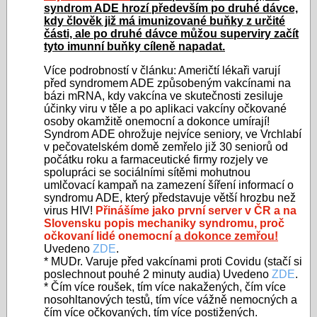
syndrom ADE hrozí především po druhé dávce,
kdy člověk již má imunizované buňky z určité
části, ale po druhé dávce můžou superviry začít
tyto imunní buňky cíleně napadat.
Více podrobností v článku: Američtí lékaři varují
před syndromem ADE způsobeným vakcínami na
bázi mRNA, kdy vakcína ve skutečnosti zesiluje
účinky viru v těle a po aplikaci vakcíny očkované
osoby okamžitě onemocní a dokonce umírají!
Syndrom ADE ohrožuje nejvíce seniory, ve Vrchlabí
v pečovatelském domě zemřelo již 30 seniorů od
počátku roku a farmaceutické firmy rozjely ve
spolupráci se sociálními sítěmi mohutnou
umlčovací kampaň na zamezení šíření informací o
syndromu ADE, který představuje větší hrozbu než
virus HIV!
Přinášíme jako první server v ČR a na
Slovensku popis mechaniky syndromu, proč
očkovaní lidé onemocní
a dokonce zemřou!
Uvedeno
ZDE
.
*
MUDr. Varuje před vakcínami proti Covidu (stačí si
poslechnout pouhé 2 minuty audia) Uvedeno
ZDE
.
* Čím více roušek, tím více nakažených, čím více
nosohltanových testů, tím více vážně nemocných a
čím více očkovaných, tím více postižených.