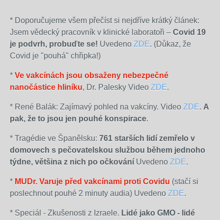
* Doporučujeme všem přečíst si nejdříve krátký článek:
Jsem vědecký pracovník v klinické laboratoři –
Covid 19
je podvrh, probuďte se!
Uvedeno
ZDE
. (Důkaz, že
Covid je "pouhá" chřipka!)
*
Ve vakcínách jsou obsaženy nebezpečné
nanočástice hliníku
, Dr. Palesky Video
ZDE
.
* René Balák: Zajímavý pohled na vakcíny. Video
ZDE
.
A
pak, že to jsou jen pouhé konspirace
.
* Tragédie ve Španělsku:
761 starších lidí zemřelo v
domovech s pečovatelskou službou během jednoho
týdne, většina z nich po očkování
Uvedeno
ZDE
.
*
MUDr. Varuje před vakcínami proti Covidu
(stačí si
poslechnout pouhé 2 minuty audia) Uvedeno
ZDE
.
* Speciál - Zkušenosti z Izraele.
Lidé jako GMO - lidé