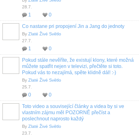
By
Zlaté Živé Světlo
28.7.
1
0
Co nastane pri propojení Jin a Jang do jednoty
By
Zlaté Živé Světlo
27.7.
1
0
Pokud stále nevěříte, že existují klony, které možná
můžete spatřit nejen v televizi, přečtěte si toto.
Pokud vás to nezajímá, spěte klidně dál! :-)
By
Zlaté Živé Světlo
25.7.
0
0
Toto video a související články a videa by si ve
vlastním zájmu měl POZORNĚ přečíst a
poslechnout naprosto každý
By
Zlaté Živé Světlo
23.7.