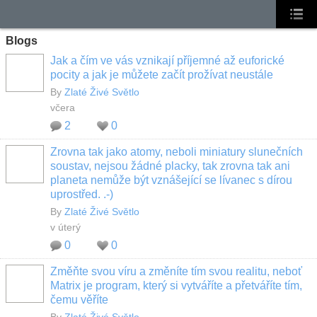
Blogs
Jak a čím ve vás vznikají příjemné až euforické
pocity a jak je můžete začít prožívat neustále
By
Zlaté Živé Světlo
včera
2
0
Zrovna tak jako atomy, neboli miniatury slunečních
soustav, nejsou žádné placky, tak zrovna tak ani
planeta nemůže být vznášející se lívanec s dírou
uprostřed. .-)
By
Zlaté Živé Světlo
v úterý
0
0
Změňte svou víru a změníte tím svou realitu, neboť
Matrix je program, který si vytváříte a přetváříte tím,
čemu věříte