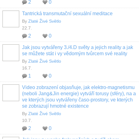
2
0
Tantrická transmutační sexuální meditace
By
Zlaté Živé Světlo
22.7.
2
0
Jak jsou vytvářeny 3./4.D světy a jejich reality a jak
se můžete stát i vy vědomým tvůrcem své reality
By
Zlaté Živé Světlo
16.7.
1
0
Video zobrazení objasňuje, jak elektro-magnetismu
(neboli Jang&Jin energie) vytváří torusy (sféry), na a
ve kterých jsou vytvářeny časo-prostory, ve kterých
se zobrazují hmotné existence
By
Zlaté Živé Světlo
10.7.
2
0