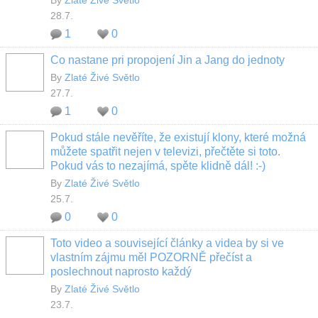
By
Zlaté Živé Světlo
28.7.
1
0
Co nastane pri propojení Jin a Jang do jednoty
By
Zlaté Živé Světlo
27.7.
1
0
Pokud stále nevěříte, že existují klony, které možná
můžete spatřit nejen v televizi, přečtěte si toto.
Pokud vás to nezajímá, spěte klidně dál! :-)
By
Zlaté Živé Světlo
25.7.
0
0
Toto video a související články a videa by si ve
vlastním zájmu měl POZORNĚ přečíst a
poslechnout naprosto každý
By
Zlaté Živé Světlo
23.7.