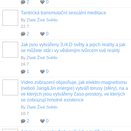
2
0
Tantrická transmutační sexuální meditace
By
Zlaté Živé Světlo
22.7.
2
0
Jak jsou vytvářeny 3./4.D světy a jejich reality a jak
se můžete stát i vy vědomým tvůrcem své reality
By
Zlaté Živé Světlo
16.7.
1
0
Video zobrazení objasňuje, jak elektro-magnetismu
(neboli Jang&Jin energie) vytváří torusy (sféry), na a
ve kterých jsou vytvářeny časo-prostory, ve kterých
se zobrazují hmotné existence
By
Zlaté Živé Světlo
10.7.
2
0