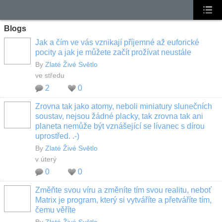
Blogs
Jak a čím ve vás vznikají příjemné až euforické
pocity a jak je můžete začít prožívat neustále
By
Zlaté Živé Světlo
ve středu
2
0
Zrovna tak jako atomy, neboli miniatury slunečních
soustav, nejsou žádné placky, tak zrovna tak ani
planeta nemůže být vznášející se lívanec s dírou
uprostřed. .-)
By
Zlaté Živé Světlo
v úterý
0
0
Změňte svou víru a změníte tím svou realitu, neboť
Matrix je program, který si vytváříte a přetváříte tím,
čemu věříte