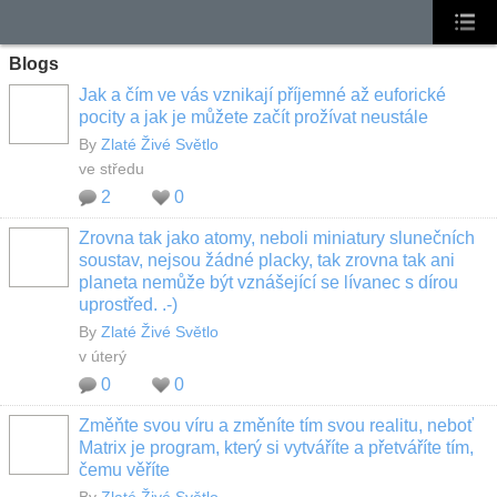
Blogs
Jak a čím ve vás vznikají příjemné až euforické
pocity a jak je můžete začít prožívat neustále
By
Zlaté Živé Světlo
ve středu
2
0
Zrovna tak jako atomy, neboli miniatury slunečních
soustav, nejsou žádné placky, tak zrovna tak ani
planeta nemůže být vznášející se lívanec s dírou
uprostřed. .-)
By
Zlaté Živé Světlo
v úterý
0
0
Změňte svou víru a změníte tím svou realitu, neboť
Matrix je program, který si vytváříte a přetváříte tím,
čemu věříte