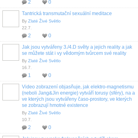
2
0
Tantrická transmutační sexuální meditace
By
Zlaté Živé Světlo
22.7.
2
0
Jak jsou vytvářeny 3./4.D světy a jejich reality a jak
se můžete stát i vy vědomým tvůrcem své reality
By
Zlaté Živé Světlo
16.7.
1
0
Video zobrazení objasňuje, jak elektro-magnetismu
(neboli Jang&Jin energie) vytváří torusy (sféry), na a
ve kterých jsou vytvářeny časo-prostory, ve kterých
se zobrazují hmotné existence
By
Zlaté Živé Světlo
10.7.
2
0