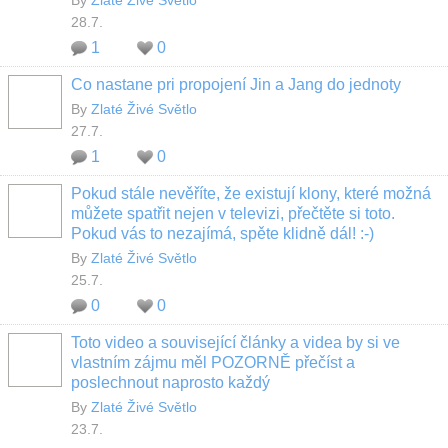
By
Zlaté Živé Světlo
28.7.
1
0
Co nastane pri propojení Jin a Jang do jednoty
By
Zlaté Živé Světlo
27.7.
1
0
Pokud stále nevěříte, že existují klony, které možná
můžete spatřit nejen v televizi, přečtěte si toto.
Pokud vás to nezajímá, spěte klidně dál! :-)
By
Zlaté Živé Světlo
25.7.
0
0
Toto video a související články a videa by si ve
vlastním zájmu měl POZORNĚ přečíst a
poslechnout naprosto každý
By
Zlaté Živé Světlo
23.7.