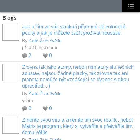
Blogs
Jak a čím ve vás vznikají příjemné až euforické
pocity a jak je můžete začít prožívat neustále
By
Zlaté Živé Světlo
před 18 hodinami
2
0
Zrovna tak jako atomy, neboli miniatury slunečních
soustav, nejsou žádné placky, tak zrovna tak ani
planeta nemůže být vznášející se lívanec s dírou
uprostřed. .-)
By
Zlaté Živé Světlo
včera
0
0
Změňte svou víru a změníte tím svou realitu, neboť
Matrix je program, který si vytváříte a přetváříte tím,
čemu věříte