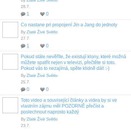
By
Zlaté Živé Světlo
28.7.
1
0
Co nastane pri propojení Jin a Jang do jednoty
By
Zlaté Živé Světlo
27.7.
1
0
Pokud stále nevěříte, že existují klony, které možná
můžete spatřit nejen v televizi, přečtěte si toto.
Pokud vás to nezajímá, spěte klidně dál! :-)
By
Zlaté Živé Světlo
25.7.
0
0
Toto video a související články a videa by si ve
vlastním zájmu měl POZORNĚ přečíst a
poslechnout naprosto každý
By
Zlaté Živé Světlo
23.7.