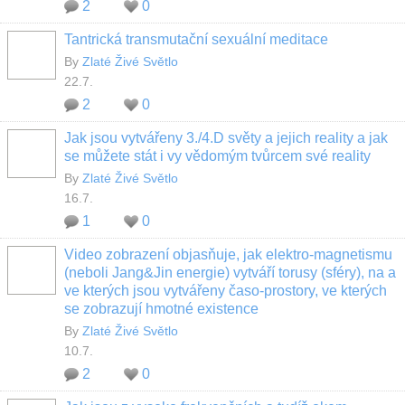
2
0
Tantrická transmutační sexuální meditace
By
Zlaté Živé Světlo
22.7.
2
0
Jak jsou vytvářeny 3./4.D světy a jejich reality a jak
se můžete stát i vy vědomým tvůrcem své reality
By
Zlaté Živé Světlo
16.7.
1
0
Video zobrazení objasňuje, jak elektro-magnetismu
(neboli Jang&Jin energie) vytváří torusy (sféry), na a
ve kterých jsou vytvářeny časo-prostory, ve kterých
se zobrazují hmotné existence
By
Zlaté Živé Světlo
10.7.
2
0