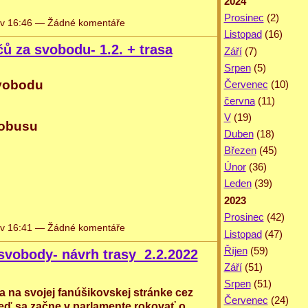
2024
Prosinec
(2)
v 16:46 — Žádné komentáře
Listopad
(16)
ů za svobodu- 1.2. + trasa
Září
(7)
Srpen
(5)
svobodu
Červenec
(10)
června
(11)
V
(19)
lobusu
Duben
(18)
Březen
(45)
Únor
(36)
Leden
(39)
2023
Prosinec
(42)
v 16:41 — Žádné komentáře
Listopad
(47)
Říjen
(59)
svobody- návrh trasy 2.2.2022
Září
(51)
Srpen
(51)
 na svojej fanúšikovskej stránke cez
Červenec
(24)
 keď sa začne v parlamente rokovať o