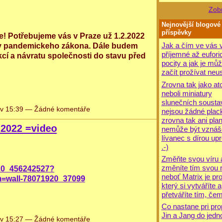
Zobr
Nejnovější blogové
příspěvky
e! Potřebujeme vás v Praze už 1.2.2022
Jak a čím ve vás v
ly pandemickeho zákona. Dále budem
příjemné až eufori
kcí a návratu společnosti do stavu před
pocity a jak je mů
začít prožívat neus
Zrovna tak jako at
neboli miniatury
slunečních sousta
v 15:39 — Žádné komentáře
nejsou žádné plack
zrovna tak ani pla
2022 =video
nemůže být vznáše
lívanec s dírou upr
.-)
Změňte svou víru 
změníte tím svou re
920_456242527?
neboť Matrix je pr
m=wall-78071920_37099
který si vytváříte a
přetváříte tím, čem
Co nastane pri pro
Jin a Jang do jedn
v 15:27 — Žádné komentáře