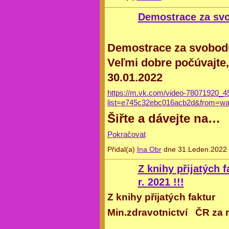
Demostrace za sv
Demostrace za svobod
Veľmi dobre počúvajte,
30.01.2022
https://m.vk.com/video-78071920_
list=e745c32ebc016acb2d&from=wa
Šiřte a dávejte na…
Pokračovat
Přidal(a)
Ina Obr
dne 31.Leden.2022 
Z knihy přijatých 
r. 2021 !!!
Z knihy přijatých faktur
Min.zdravotnictví ČR za r.