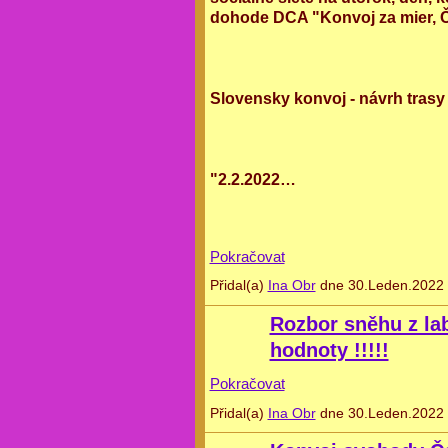
dohode DCA "Konvoj za mier, 
Slovensky konvoj - návrh tras
"2.2.2022…
Pokračovat
Přidal(a)
Ina Obr
dne 30.Leden.2022 
Rozbor sněhu z la
hodnoty !!!!!
Pokračovat
Přidal(a)
Ina Obr
dne 30.Leden.2022 