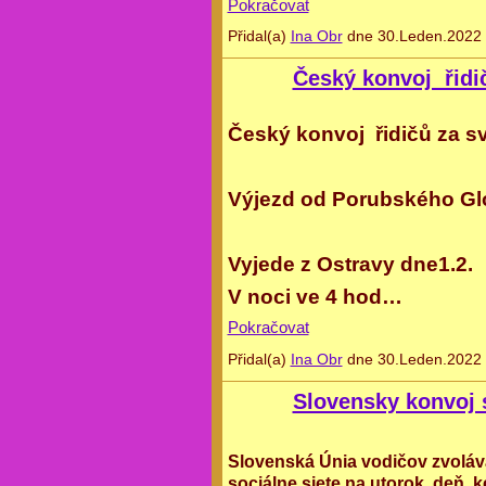
Pokračovat
Přidal(a)
Ina Obr
dne 30.Leden.2022 
Český konvoj řidič
Český konvoj řidičů za 
Výjezd od Porubského G
Vyjede z Ostravy dne1.2.
V noci ve 4 hod…
Pokračovat
Přidal(a)
Ina Obr
dne 30.Leden.2022 
Slovensky konvoj 
Slovenská Únia vodičov zvoláva
sociálne siete na utorok, deň,