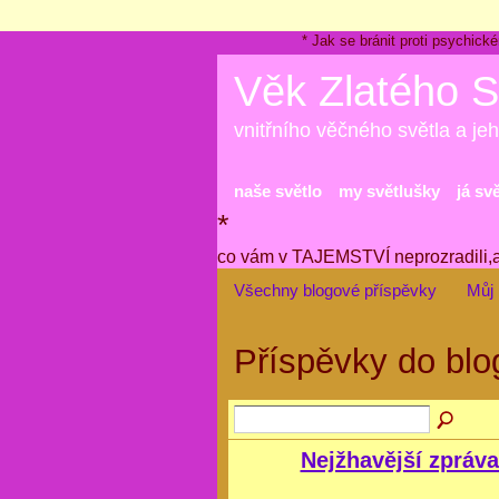
* Jak se bránit proti psychi
Věk Zlatého S
vnitřního věčného světla a jeh
naše světlo
my světlušky
já sv
*
co vám v TAJEMSTVÍ neprozradili,
Všechny blogové příspěvky
Můj 
Příspěvky do bl
Nejžhavější zpráva