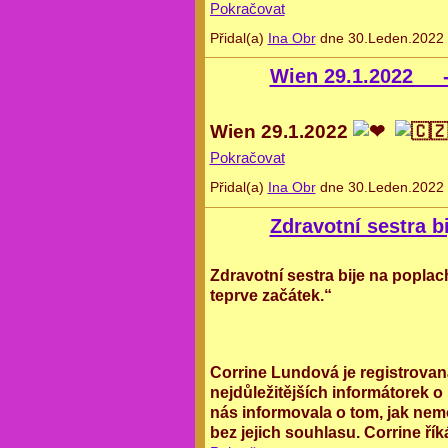
Pokračovat
Přidal(a)
Ina Obr
dne 30.Leden.2022 
Wien 29.1.2022 
Wien 29.1.2022
Pokračovat
Přidal(a)
Ina Obr
dne 30.Leden.2022 
Zdravotní sestra b
Zdravotní sestra bije na poplac
teprve začátek.“
Corrine Lundová je registrovaná
nejdůležitějších informátorek o
nás informovala o tom, jak nemo
bez jejich souhlasu. Corrine řík