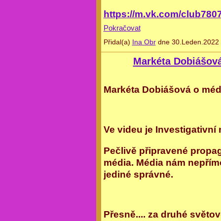
https://m.vk.com/club78
Pokračovat
Přidal(a)
Ina Obr
dne 30.Leden.2022 
Markéta Dobiášová
Markéta Dobiášová o méd
Ve videu je Investigati
Pečlivě připravené propag
média. Média nám nepřímo 
jediné správné.
Přesně.... za druhé světo