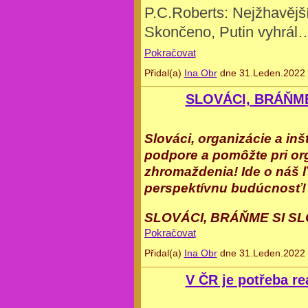
P.C.Roberts: Nejžhavější
Skončeno, Putin vyhrál
Pokračovat
Přidal(a)
Ina Obr
dne 31.Leden.2022 
SLOVÁCI, BRÁŇM
Slováci, organizácie a inšt
podpore a pomôžte pri o
zhromaždenia! Ide o náš 
perspektívnu budúcnosť!
SLOVÁCI, BRÁŇME SI S
Pokračovat
Přidal(a)
Ina Obr
dne 31.Leden.2022 
V ČR je potřeba re