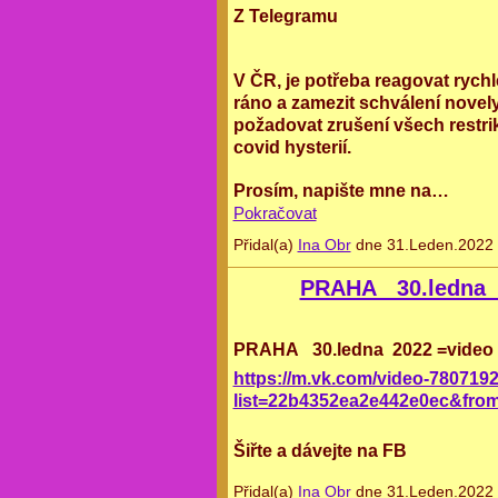
Z Telegramu
V ČR, je potřeba reagovat rychl
ráno a zamezit schválení nove
požadovat zrušení všech restri
covid hysterií.
Prosím, napište mne na…
Pokračovat
Přidal(a)
Ina Obr
dne 31.Leden.2022 
PRAHA 30.ledna 
PRAHA 30.ledna 2022 =video
https://m.vk.com/video-78071
list=22b4352ea2e442e0ec&fro
Šiřte a dávejte na FB
Přidal(a)
Ina Obr
dne 31.Leden.2022 