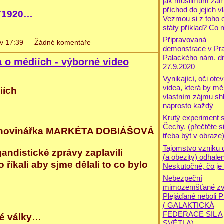
jak muslimům zam
příchod do jejich vl
071920…
Vezmou si z toho o
státy příklad? Co 
Připravovaná
v 17:39 — Žádné komentáře
demonstrace v Pr
Palackého nám. d
 o médiích - výborné video
27.9.2020
Vynikající, oči otev
videa, která by mě
iích
vlastním zájmu sh
naprosto každý
Krutý experiment 
Čechy. (přečtěte si 
vní novinářka MARKÉTA DOBIÁŠOVÁ
třeba být v obraze
Tajomstvo vzniku 
andistické zprávy zaplavili
(a obezity) odhale
říkali aby sjme dělali to co bylo
Neskutočné, čo je 
Nebezpeční
mimozemšťané zv
Plejáďané neboli P
( GALAKTICKÁ
FEDERACE SIL A
vé války…
SVĚTLA)