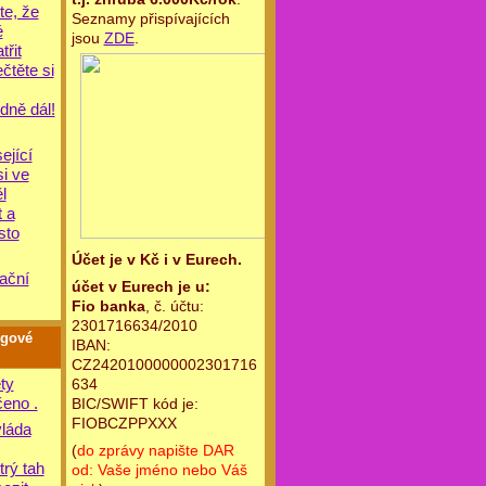
te, že
Seznamy přispívajících
é
jsou
ZDE
.
řit
ečtěte si
dně dál!
ející
si ve
l
 a
sto
Účet je v Kč i v Eurech.
ační
účet v Eurech je u:
Fio banka
, č. účtu:
2301716634/2010
ogové
IBAN:
CZ2420100000002301716
ty
634
eno .
BIC/SWIFT kód je:
FIOBCZPPXXX
láda
(
do zprávy napište DAR
trý tah
od: Vaše jméno nebo Váš