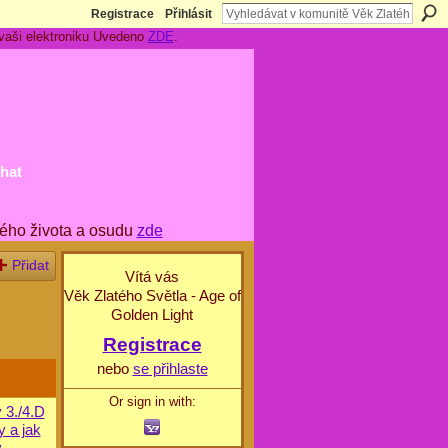
Registrace
Přihlásit
 vaši elektroniku Uvedeno
ZDE
.
t
hat
ého života a osudu
zde
Přidat
Vítá vás
Věk Zlatého Světla - Age of
Golden Light
Registrace
nebo
se přihlaste
Or sign in with:
 3./4.D
y a jak
y