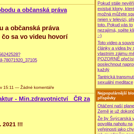
Pokud stále nevěří
existují klony, kter
obodu a občanská práva
možná můžete spat
nejen v televizi, př
toto. Pokud vás to
u a občanská práva
nezajímá, spěte kli
 čo sa vo videu hovorí
:-)
Toto video a souvis
články a videa by 
vlastním zájmu mě
456242528?
POZORNĚ přečíst
ll-78071920_37105
poslechnout napro
každý
Tantrická transmut
sexuální meditace
v 15:11 — Žádné komentáře
Nejpopulárnější bl
faktur - Min.zdravotnictví ČR za
příspěvky
Otáčení naší plane
Země je už dokonč
Že by Švýcarská v
povolila nahotu na
 2021 !!!
veřejnosti jako chy