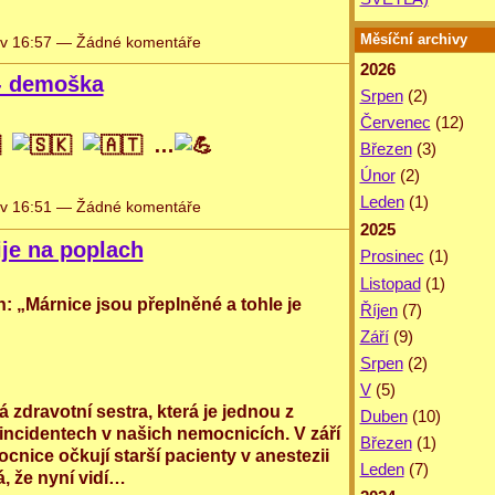
Měsíční archivy
v 16:57 — Žádné komentáře
2026
- demoška
Srpen
(2)
Červenec
(12)
…
Březen
(3)
Únor
(2)
Leden
(1)
v 16:51 — Žádné komentáře
2025
ije na poplach
Prosinec
(1)
Listopad
(1)
h: „Márnice jsou přeplněné a tohle je
Říjen
(7)
Září
(9)
Srpen
(2)
V
(5)
 zdravotní sestra, která je jednou z
Duben
(10)
 incidentech v našich nemocnicích. V září
Březen
(1)
cnice očkují starší pacienty v anestezii
Leden
(7)
á, že nyní vidí…