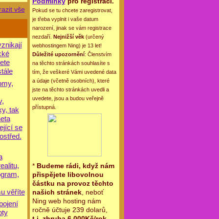
Podmínky
pro registraci.
azit vše
Pokud se tu chcete zaregistrovat,
je třeba vyplnit i vaše datum
narození, jinak se vám registrace
nezdaří.
Nejnižší věk
(určený
znikají
webhostingem Ning) je 13 let!
cké
Důležité upozornění
: Členstvím
žete
na těchto stránkách souhlasíte s
tále
tím, že veškeré Vámi uvedené data
a údaje (včetně osobních), které
omy,
jste na těchto stránkách uvedli a
uvedete, jsou a budou veřejně
v,
přístupná.
y, tak
neta
jící se
ostřed.
a
alitu,
*
Budeme rádi, když nám
ogram,
přispějete libovolnou
částku na provoz těchto
u věříte
našich stránek
, neboť
Ning web hosting nám
pojení
ročně účtuje 239 dolarů,
oty
t.j. zhruba 6.000Kč/rok
.