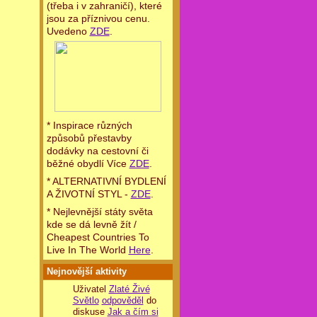
(třeba i v zahraničí), které
jsou za příznivou cenu.
Uvedeno
ZDE
.
* Inspirace různých
způsobů přestavby
dodávky na cestovní či
běžné obydlí Více
ZDE
.
* ALTERNATIVNÍ BYDLENÍ
A ŽIVOTNÍ STYL -
ZDE
.
* Nejlevnější státy světa
kde se dá levně žít /
Cheapest Countries To
Live In The World
Here
.
Nejnovější aktivity
Uživatel
Zlaté Živé
Světlo
odpověděl
do
diskuse
Jak a čím si