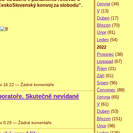
června
(34)
ČeskoSlovenský konvoj za slobodu".
V
(13)
Duben
(17)
Březen
(70)
y
Únor
(81)
Leden
(54)
2022
Prosinec
(38)
Listopad
(67)
Říjen
(31)
Září
(61)
Srpen
(96)
v 16:22 — Žádné komentáře
Červenec
(88)
boratoře. Skutečně nevídané
června
(65)
V
(61)
Duben
(53)
Březen
(151)
v 0:29 — Žádné komentáře
Únor
(98)
Leden
(125)