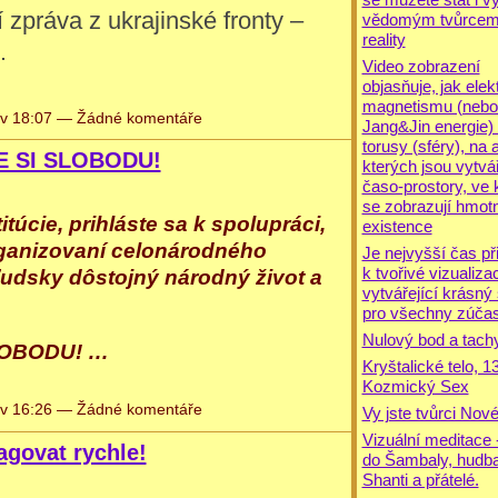
 zpráva z ukrajinské fronty –
vědomým tvůrcem
reality
…
Video zobrazení
objasňuje, jak elek
magnetismu (nebol
v 18:07 — Žádné komentáře
Jang&Jin energie) 
torusy (sféry), na 
E SI SLOBODU!
kterých jsou vytvá
časo-prostory, ve 
se zobrazují hmot
itúcie, prihláste sa k spolupráci,
existence
rganizovaní celonárodného
Je nejvyšší čas při
k tvořivé vizualizac
ľudsky dôstojný národný život a
vytvářející krásný
pro všechny zúča
Nulový bod a tach
LOBODU! …
Kryštalické telo, 13
Kozmický Sex
v 16:26 — Žádné komentáře
Vy jste tvůrci Nov
Vizuální meditace 
agovat rychle!
do Šambaly, hudba
Shanti a přátelé.