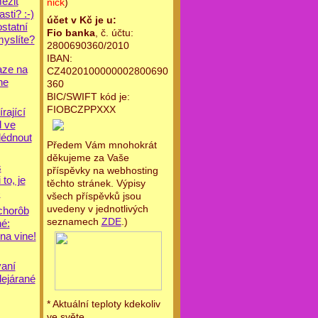
ezit
nick
)
asti? :-)
účet v Kč je u:
statní
Fio banka
, č. účtu:
myslíte?
2800690360/2010
IBAN:
aze na
CZ4020100000002800690
ne
360
BIC/SWIFT kód je:
FIOBCZPPXXX
írající
l ve
lédnout
Předem Vám mnohokrát
děkujeme za Vaše
s
příspěvky na webhosting
to, je
těchto stránek. Výpisy
)
všech příspěvků jsou
uvedeny v jednotlivých
chorôb
seznamech
ZDE
.)
né:
na vine!
aní
lejárané
* Aktuální teploty kdekoliv
ve světe