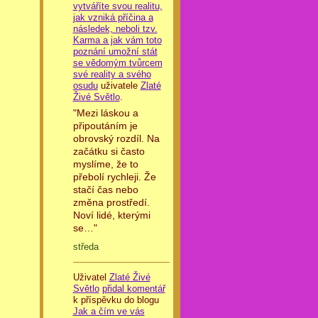
vytváříte svou realitu,
jak vzniká příčina a
následek, neboli tzv.
Karma a jak vám toto
poznání umožní stát
se vědomým tvůrcem
své reality a svého
osudu
uživatele
Zlaté
Živé Světlo
.
"Mezi láskou a
připoutáním je
obrovský rozdíl. Na
začátku si často
myslíme, že to
přebolí rychleji. Že
stačí čas nebo
změna prostředí.
Noví lidé, kterými
se…"
středa
Uživatel
Zlaté Živé
Světlo
přidal komentář
k příspěvku do blogu
Jak a čím ve vás