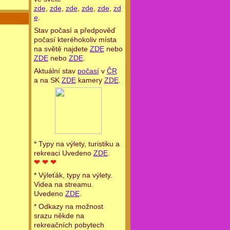
zde
,
zde
,
zde
,
zde
,
zde
,
zd
e
.
Stav počasí a předpověď
počasí kteréhokoliv místa
na světě najdete
ZDE
nebo
ZDE
nebo
ZDE
.
Aktuální stav
počasí
v
ČR
a na SK
ZDE
kamery
ZDE
.
* Typy na výlety, turistiku a
rekreaci Uvedeno
ZDE
.
❤ ❤ ❤
* Výleťák, typy na výlety.
Videa na streamu.
Uvedeno
ZDE
.
* Odkazy na možnost
srazu někde na
rekreačních pobytech