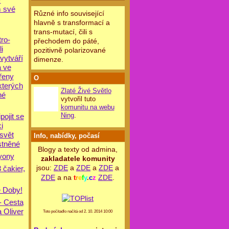
 své
Různé info související
hlavně s transformací a
trans-mutací, čili s
tro-
přechodem do páté,
i
pozitivně polarizované
vytváří
dimenze.
a ve
řeny
O
kterých
Zlaté Živé Světlo
né
vytvořil tuto
komunitu na webu
Ning
.
pojit se
i
 svět
Info, nabídky, počasí
stněné
Blogy a texty od admina,
yony
zakladatele komunity
jsou:
ZDE
a
ZDE
a
ZDE
a
 čakier,
ZDE
a na
ZDE
.
t
r
e
f
y
.
c
z
é Doby!
- Cesta
 Oliver
Toto počítadlo načítá od 2. 10. 2014 10:00