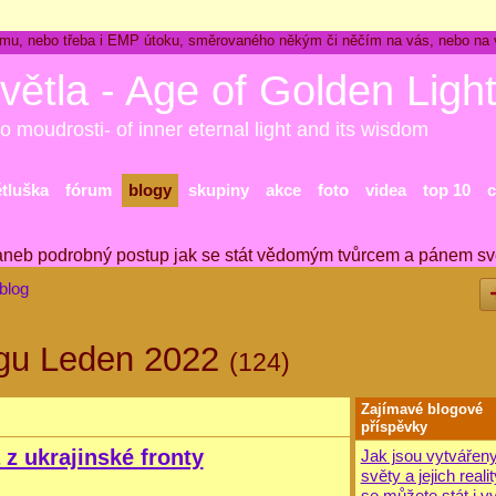
ckému, nebo třeba i EMP útoku, směrovaného někým či něčím na vás, nebo na
větla - Age of Golden Ligh
o moudrosti- of inner eternal light and its wisdom
ětluška
fórum
blogy
skupiny
akce
foto
videa
top 10
c
aneb podrobný postup jak se stát vědomým tvůrcem a pánem sv
blog
ogu Leden 2022
(124)
Zajímavé blogové
příspěvky
 z ukrajinské fronty
Jak jsou vytvářeny
světy a jejich realit
se můžete stát i v