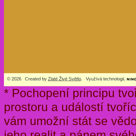
© 2026 Created by
Zlaté Živé Světlo
. Využívá technologii
* Pochopení principu tvo
prostoru a událostí tvoř
vám umožní stát se věd
jeho realit a pánem sv