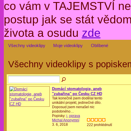
co vám v TAJEMSTVÍ nep
postup jak se stát věd
života a osudu
zde
Všechny videoklipy
Moje videoklipy
Oblíbené
Všechny videoklipy s popisk
Domácí stomatologie, aneb
"zubařina" po Česku CZ HD
Tak konečně jsem dodělal tento
unikátní projekt, jedinečné dílo.
Doposud jsem nenašel nic
podobného…
Popisky:
i
,
oprava
Michal Anonymní
3. 6, 2018
222 prohlédnutí