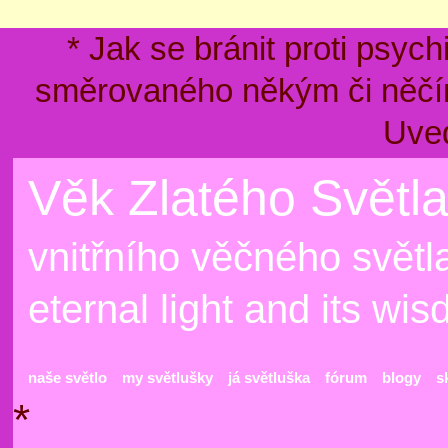
* Jak se bránit proti psyc
směrovaného někým či něčím
Uve
Věk Zlatého Světla
vnitřního věčného světla
eternal light and its wi
naše světlo
my světlušky
já světluška
fórum
blogy
s
*