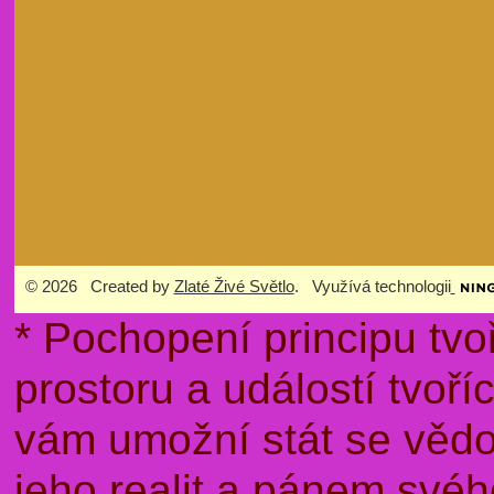
© 2026 Created by
Zlaté Živé Světlo
. Využívá technologii
* Pochopení principu tvo
prostoru a událostí tvoř
vám umožní stát se věd
jeho realit a pánem sv