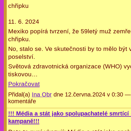
chřipku
11. 6. 2024
Mexiko popírá tvrzení, že 59letý muž zemřel
chřipku.
No, stalo se. Ve skutečnosti by to mělo být 
poselství.
Světová zdravotnická organizace (WHO) vy
tiskovou…
Pokračovat
Přidal(a)
Ina Obr
dne 12.června.2024 v 0:30 
komentáře
!!! Média a stát jako spolupachatelé smrtící
kampaně!!!