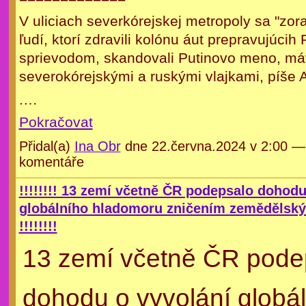
V uliciach severkórejskej metropoly sa "zora
ľudí, ktorí zdravili kolónu áut prepravujúcih 
sprievodom, skandovali Putinovo meno, máv
severokórejskými a ruskými vlajkami, píše 
.…
Pokračovat
Přidal(a)
Ina Obr
dne 22.června.2024 v 2:00 
komentáře
!!!!!!!! 13 zemí včetně ČR podepsalo dohodu
globálního hladomoru zničením zemědělsk
!!!!!!!!
13 zemí včetně ČR pode
dohodu o vyvolání globá