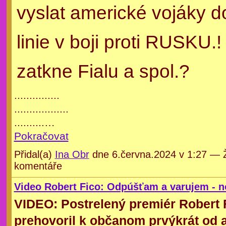
vyslat americké vojáky d
linie v boji proti RUSKU.
zatkne Fialu a spol.?
...............
..................
..........…
Pokračovat
Přidal(a)
Ina Obr
dne 6.června.2024 v 1:27 — 
komentáře
Video Robert Fico: Odpúšťam a varujem - n
VIDEO: Postrelený premiér Robert 
prehovoril k občanom prvýkrát od a