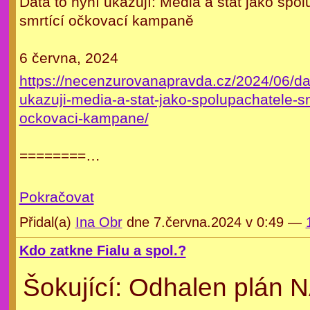
Data to nyní ukazují: Média a stát jako spo
smrtící očkovací kampaně
6 června, 2024
https://necenzurovanapravda.cz/2024/06/dat
ukazuji-media-a-stat-jako-spolupachatele-sm
ockovaci-kampane/
========…
Pokračovat
Přidal(a)
Ina Obr
dne 7.června.2024 v 0:49 —
Kdo zatkne Fialu a spol.?
Šokující: Odhalen plán 