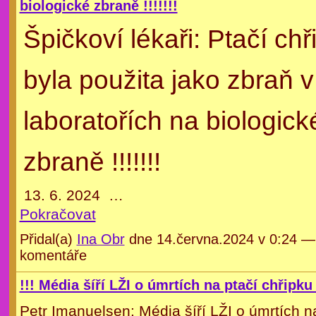
biologické zbraně !!!!!!!
Špičkoví lékaři: Ptačí chř
byla použita jako zbraň v
laboratořích na biologick
zbraně !!!!!!!
13. 6. 2024
…
Pokračovat
Přidal(a)
Ina Obr
dne 14.června.2024 v 0:24 
komentáře
!!! Média šíří LŽI o úmrtích na ptačí chřipku !
Petr Imanuelsen: Média šíří LŽI o úmrtích n