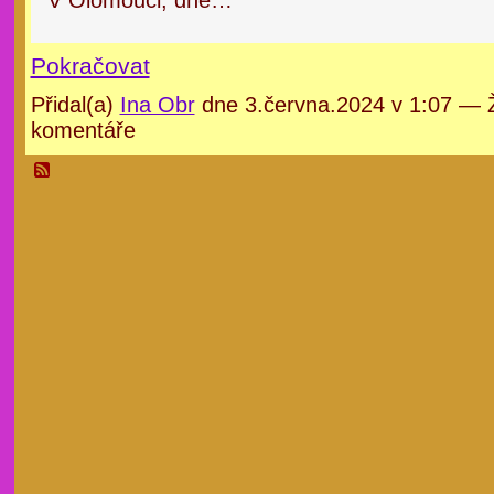
V Olomouci, dne…
Pokračovat
Přidal(a)
Ina Obr
dne 3.června.2024 v 1:07 — 
komentáře