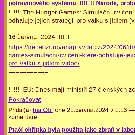
potravinového systému !!!!!!! Národe, probuď
!!!!!!! The Hunger Games: Simulační cvičení,
odhaluje jejich strategii pro válku s jídlem (
16 června, 2024 !!!!!!
https://necenzurovanapravda.cz/2024/06/th
games-simulacni-cviceni-ktere-odhaluje-jejic
pro-valku-s-jidlem-video/
===========
!!!!!!! EU: Dnes mají ministři 27 členských 
Pokračovat
Přidal(a)
Ina Obr
dne 21.června.2024 v 1:16 
komentáře
Ptačí chřipka byla použita jako zbraň v labo