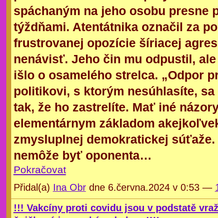
spáchaným na jeho osobu presne p
týždňami. Atentátnika označil za po
frustrovanej opozície šíriacej agres
nenávisť. Jeho čin mu odpustil, ale
išlo o osamelého strelca. „Odpor pr
politikovi, s ktorým nesúhlasíte, sa
tak, že ho zastrelíte. Mať iné názor
elementárnym základom akejkoľve
zmysluplnej demokratickej súťaže
nemôže byť oponenta…
Pokračovat
Přidal(a)
Ina Obr
dne 6.června.2024 v 0:53 —
!!! Vakcíny proti covidu jsou v podstatě vraž