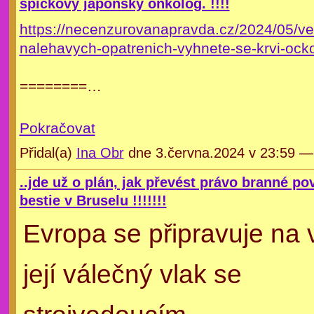
špičkový japonský onkolog. !!!!
https://necenzurovanapravda.cz/2024/05/ved
nalehavych-opatrenich-vyhnete-se-krvi-ock
========…
Pokračovat
Přidal(a)
Ina Obr
dne 3.června.2024 v 23:59 
..jde už o plán, jak převést právo branné po
bestie v Bruselu !!!!!!!
Evropa se připravuje na 
její válečný vlak se