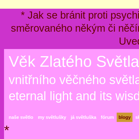
* Jak se bránit proti psyc
směrovaného někým či něčím
Uve
Věk Zlatého Světla
vnitřního věčného světla
eternal light and its wi
naše světlo
my světlušky
já světluška
fórum
blogy
s
*