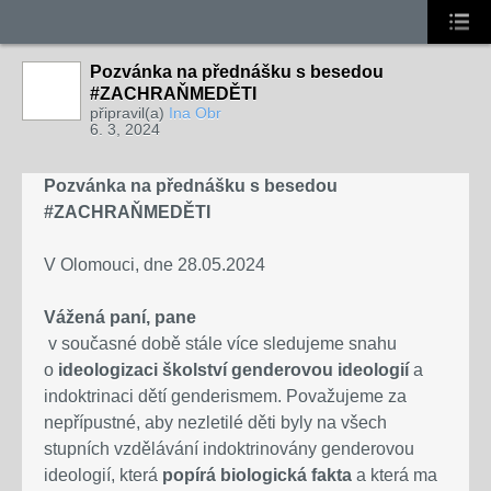
Pozvánka na přednášku s besedou
#ZACHRAŇMEDĚTI
připravil(a)
Ina Obr
6. 3, 2024
Pozvánka na přednášku s besedou
#ZACHRAŇMEDĚTI
V Olomouci, dne 28.05.2024
Vážená paní, pane
v současné době stále více sledujeme snahu
o
ideologizaci školství genderovou ideologií
a
indoktrinaci dětí genderismem. Považujeme za
nepřípustné, aby nezletilé děti byly na všech
stupních vzdělávání indoktrinovány genderovou
ideologií, která
popírá biologická fakta
a která ma