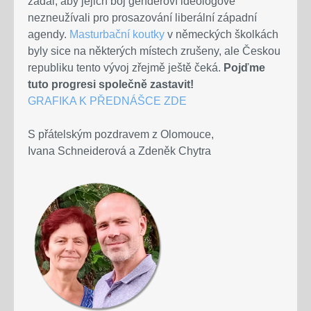
žádal, aby jejich boj genderoví ideologové
nezneužívali pro prosazování liberální západní
agendy.
Masturbační koutky
v německých školkách
byly sice na některých místech zrušeny, ale Českou
republiku tento vývoj zřejmě ještě čeká.
Pojďme
tuto progresi společně zastavit!
GRAFIKA K PŘEDNÁŠCE ZDE
S přátelským pozdravem z Olomouce,
Ivana Schneiderová a Zdeněk Chytra