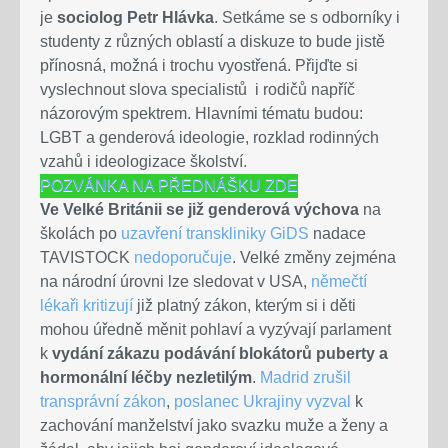
je
sociolog Petr Hlávka
. Setkáme se s odborníky i
studenty z různých oblastí a diskuze to bude jistě
přínosná, možná i trochu vyostřená. Přijďte si
vyslechnout slova specialistů i rodičů napříč
názorovým spektrem. Hlavními tématu budou:
LGBT a genderová ideologie, rozklad rodinných
vzahů i ideologizace školství.
POZVÁNKA NA PŘEDNÁŠKU ZDE
Ve Velké Británii se již genderová výchova
na
školách po
uzavření transkliniky GiDS
nadace
TAVISTOCK
nedoporučuje
. Velké změny zejména
na národní úrovni lze sledovat v USA,
němečtí
lékaři kritizují
již platný zákon, kterým si i děti
mohou úředně měnit pohlaví a vyzývají parlament
k
vydání zákazu podávání blokátorů puberty a
hormonální léčby nezletilým
.
Madrid zrušil
transprávní zákon
,
poslanec Ukrajiny vyzval
k
zachování manželství jako svazku muže a ženy a