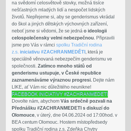
na svědomí celosvětově stovky, možná tisíce
nešťastných mladých lidí a nespočet lidských
životů. Nepřejeme si, aby se genderismus vkrádal
do škol a jiných dětských výchovných zařízení,
neboť jsme si vědomi, že se jedná
o ideologii
celospolečensky velmi nebezpečnou
. Připravili
jsme pro Vás v rámci
spolku Tradiční rodina
z.s.
iniciativu #ZACHRANMEDĚTI
, která je
speciálně věnovaná nebezpečím genderismu ve
společnosti.
Zatímco mnoho států od
genderismu ustupuje, v České republice
zaznamenáváme výraznou progresi.
Dejte nám
LIKE, ať Vám nic důležitého neunikne!
FACEBOOK INICIATIVY #ZACHRANMEDETI
Dovolte nám, abychom
Vás srdečně pozvali na
Přednášku #ZACHRANMEDETI s diskuzí do
Olomouce
, v úterý, dne 04.06.2024 od 17:00hod. v
BEA centum Olomouc. Hostem místopředsedy
spolku Tradiční rodina z.s. Zdeňka Chytry