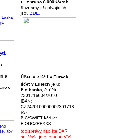
t.j. zhruba 6.000Kč/rok
.
Seznamy přispívajících
jsou
ZDE
.
. Laska
yt.
ti,
o
.
ní a
Účet je v Kč i v Eurech.
účet v Eurech je u:
čně o
Fio banka
, č. účtu:
2301716634/2010
IBAN:
CZ2420100000002301716
634
BIC/SWIFT kód je:
FIOBCZPPXXX
jeho
(
do zprávy napište DAR
ůže, aby
od: Vaše jméno nebo Váš