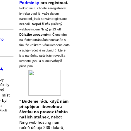
Podmínky
pro registraci.
Pokud se tu chcete zaregistrovat,
je třeba vyplnit i vaše datum
narození, jinak se vám registrace
nezdaří.
Nejnižší věk
(určený
webhostingem Ning) je 13 let!
Důležité upozornění
: Členstvím
no
na těchto stránkách souhlasíte s
tím, že veškeré Vámi uvedené data
a údaje (včetně osobních), které
jste na těchto stránkách uvedli a
uvedete, jsou a budou veřejně
přístupná.
u,
by
činily
ený
 míst
 byl
*
Budeme rádi, když nám
a
přispějete libovolnou
čině
částku na provoz těchto
našich stránek
, neboť
Ning web hosting nám
ročně účtuje 239 dolarů,