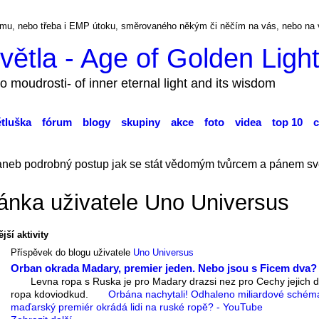
ckému, nebo třeba i EMP útoku, směrovaného někým či něčím na vás, nebo na
větla - Age of Golden Ligh
o moudrosti- of inner eternal light and its wisdom
ětluška
fórum
blogy
skupiny
akce
foto
videa
top 10
c
aneb podrobný postup jak se stát vědomým tvůrcem a pánem sv
ánka uživatele Uno Universus
jší aktivity
Příspěvek do blogu uživatele
Uno Universus
Orban okrada Madary, premier jeden. Nebo jsou s Ficem dva?
Levna ropa s Ruska je pro Madary drazsi nez pro Cechy jejich 
ropa kdoviodkud.
Orbána nachytali! Odhaleno miliardové schém
maďarský premiér okrádá lidi na ruské ropě? - YouTube