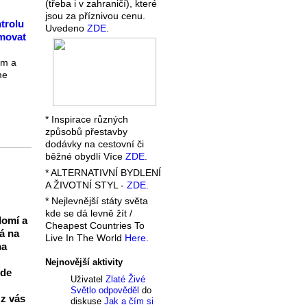
(třeba i v zahraničí), které
jsou za příznivou cenu.
trolu
Uvedeno
ZDE
.
rmovat
ém a
me
* Inspirace různých
způsobů přestavby
dodávky na cestovní či
běžné obydlí Více
ZDE
.
* ALTERNATIVNÍ BYDLENÍ
A ŽIVOTNÍ STYL -
ZDE
.
* Nejlevnější státy světa
kde se dá levně žít /
domí a
Cheapest Countries To
á na
Live In The World
Here
.
na
Nejnovější aktivity
zde
Uživatel
Zlaté Živé
Světlo
odpověděl
do
 z vás
diskuse
Jak a čím si