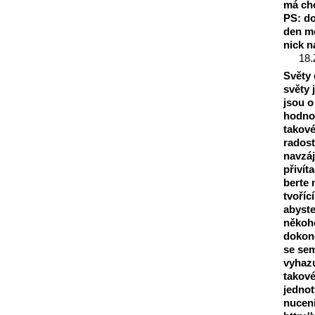
má cho
PS: do
den mě
nick n
18.
Světy 
světy 
jsou o
hodnot
takové
radost
navzá
přivít
berte 
tvoříc
abyste
někoho
dokonc
se sem
vyhazu
takové
jednot
nuceni