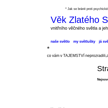
* Jak se bránit proti psychi
Věk Zlatého S
vnitřního věčného světla a jeh
naše světlo
my světlušky
já sv
*
co vám v TAJEMSTVÍ neprozradili,
Str
Nejnově