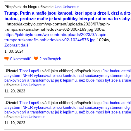
Příspěvek do blogu uživatele
Uno Universus
Trump, Putin a mafie jsou kamosi, kteri spolu drzeli, drzi a drz
budou, protoze mafie je krvi politiky.Interpol zatim na to slaby.
https://jaktobylo.com/wp-content/uploads/2023/07/tapin-
trumparuskamafie-nahledovka-v02-300x169.jpg 300w,
https://jaktobylo.com/wp-content/uploads/2023/07/tapin-
trumparuskamafie-nahledovka-v02-1024x576.jpg
1024w,…
Zobrazit další
1. 30, 2024
0
komentářů
2
oblíbených
Uživatel
Tibor Lapoš
uvádí jako oblíbený příspěvek blogu
Jak budou astrá
a systém INFER vykonávat plnou kontrolu nad současným systémem digit
bankovnictví a transformovat jej k lepšímu, než bude moci být zcela zruš
uživatele
Uno Universus
11. 20, 2023
Uživatel
Tibor Lapoš
uvádí jako oblíbený příspěvek blogu
Jak budou astrá
a systém INFER vykonávat plnou kontrolu nad současným systémem digit
bankovnictví a transformovat jej k lepšímu, než bude moci být zcela zruš
uživatele
Uno Universus
11. 19, 2023