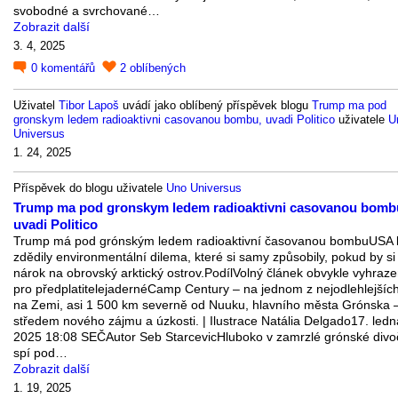
svobodné a svrchované…
Zobrazit další
3. 4, 2025
0
komentářů
2
oblíbených
Uživatel
Tibor Lapoš
uvádí jako oblíbený příspěvek blogu
Trump ma pod
gronskym ledem radioaktivni casovanou bombu, uvadi Politico
uživatele
U
Universus
1. 24, 2025
Příspěvek do blogu uživatele
Uno Universus
Trump ma pod gronskym ledem radioaktivni casovanou bomb
uvadi Politico
Trump má pod grónským ledem radioaktivní časovanou bombuUSA 
zdědily environmentální dilema, které si samy způsobily, pokud by si 
nárok na obrovský arktický ostrov.PodílVolný článek obvykle vyhraz
pro předplatitelejadernéCamp Century – na jednom z nejodlehlejších
na Zemi, asi 1 500 km severně od Nuuku, hlavního města Grónska –
středem nového zájmu a úzkosti. | Ilustrace Natália Delgado17. ledn
2025 18:08 SEČAutor Seb StarcevicHluboko v zamrzlé grónské divo
spí pod…
Zobrazit další
1. 19, 2025