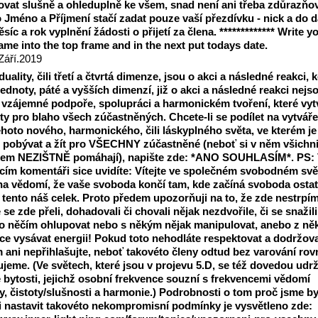
vat slušně a ohleduplně ke všem, snad není ani třeba zdůrazňov
 Jméno a Příjmení stačí zadat pouze vaší přezdívku - nick a do d
síc a rok vyplnění žádosti o přijetí za člena. ************* Write y
ame into the top frame and in the next put todays date.
Září.2019
duality, čili třetí a čtvrtá dimenze, jsou o akci a následné reakci, 
jednoty, páté a vyšších dimenzí, již o akci a následné reakci nejso
 vzájemné podpoře, spolupráci a harmonickém tvoření, které vyt
y pro blaho všech zúčastněných. Chcete-li se podílet na vytváře
hoto nového, harmonického, čili láskyplného světa, ve kterém je
 pobývat a žít pro VŠECHNY zúčastněné (neboť si v něm všichn
jem NEZIŠTNĚ pomáhají), napište zde: *ANO SOUHLASÍM*. PS:
acím komentáři sice uvidíte: Vítejte ve společném svobodném svět
na vědomí, že vaše svoboda končí tam, kde začíná svoboda ostat
í tento náš celek. Proto předem upozorňuji na to, že zde nestrpím
 se zde přeli, dohadovali či chovali nějak nezdvořile, či se snažili
 něčím ohlupovat nebo s někým nějak manipulovat, anebo z ně
e vysávat energii! Pokud toto nehodláte respektovat a dodržova
 ani nepřihlašujte, neboť takovéto členy odtud bez varování ro
jeme. (Ve světech, které jsou v projevu 5.D, se též dovedou udrž
 bytosti, jejichž osobní frekvence souzní s frekvencemi vědomí
y, čistoty/slušnosti a harmonie.) Podrobnosti o tom proč jsme by
 nastavit takovéto nekompromisní podmínky je vysvětleno zde: