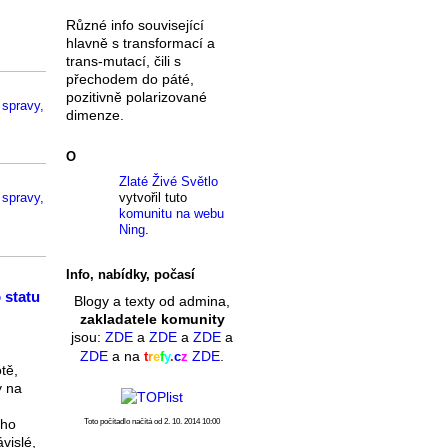
Různé info související
hlavně s transformací a
trans-mutací, čili s
přechodem do páté,
pozitivně polarizované
 spravy,
dimenze.
O
Zlaté Živé Světlo
vytvořil tuto
 spravy,
komunitu na webu
Ning
.
Info, nabídky, počasí
 statu
Blogy a texty od admina,
zakladatele komunity
jsou:
ZDE
a
ZDE
a
ZDE
a
ZDE
a na
ZDE
.
t
r
e
f
y
.
c
z
tě,
y na
ího
Toto počítadlo načítá od 2. 10. 2014 10:00
vislé,