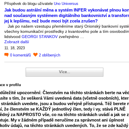
Příspěvek do blogu uživatele
Uno Universus
Jak budou astrální měna a systém INFER vykonávat plnou kon
nad současným systémem digitálního bankovnictví a transfo
jej k lepšímu, než bude moci být zcela zrušen?
Jak po našem vzestupu přeměníme starý Orionský bankovní syst
všechny komunikační prostředky z kvantového pole a tím osvobodí
lidstvood
GEORGI STANKOV
zveřejněno …
Zobrazit další
11. 18, 2023
0
komentářů
2
oblíbených
Více...
ce v profilu
 důležité upozornění: Členstvím na těchto stránkách berte na vě
síte s tím, že veškerá Vámi uvedená data (včetně osobních), kter
 stránkách uvedete, jsou a budou veřejně přístupná. Též berete 
, že členstvím se KAŽDÝ jednotlivý člen, tedy i vy, stává PLNĚ
dný za NAPROSTO vše, co na těchto stránkách uvádí a jak se 
tuje. My v žádném případě neručíme za správnost ani úplnost
koliv údajů, na těchto stránkách uvedených. To, že se zde každý