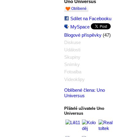
Uno Universus
Oblíbené
Sdílet na Facebooku
MySpace
(47)
Blogové příspěvky
Diskuse
Události
Skupiny
Snímky
Fotoalba
Videoklipy
Oblíbené člena: Uno
Universus
Přátelé uživatele Uno
Universus