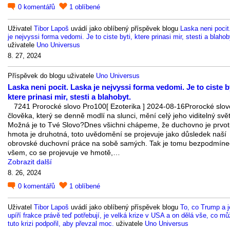
0
komentářů
1
oblíbené
Uživatel
Tibor Lapoš
uvádí jako oblíbený příspěvek blogu
Laska neni pocit
je nejvyssi forma vedomi. Je to ciste byti, ktere prinasi mir, stesti a blahob
uživatele
Uno Universus
8. 27, 2024
Příspěvek do blogu uživatele
Uno Universus
Laska neni pocit. Laska je nejvyssi forma vedomi. Je to ciste by
ktere prinasi mir, stesti a blahobyt.
7241 Prorocké slovo Pro100[ Ezoterika ] 2024-08-16Prorocké slov
člověka, který se denně modlí na slunci, mění celý jeho viditelný svět
Možná je to Tvé Slovo?Dnes všichni chápeme, že duchovno je prvot
hmota je druhotná, toto uvědomění se projevuje jako důsledek naší
obrovské duchovní práce na sobě samých. Tak je tomu bezpodmíne
všem, co se projevuje ve hmotě,…
Zobrazit další
8. 26, 2024
0
komentářů
1
oblíbené
Uživatel
Tibor Lapoš
uvádí jako oblíbený příspěvek blogu
To, co Trump a 
upíří frakce právě teď potřebují, je velká krize v USA a on dělá vše, co m
tuto krizi podpořil, aby převzal moc.
uživatele
Uno Universus