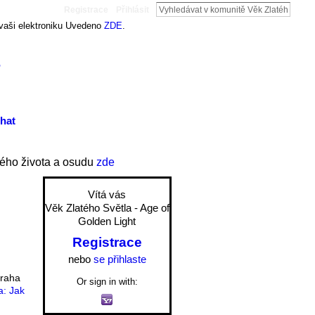
Registrace
Přihlásit
 vaši elektroniku Uvedeno
ZDE
.
t
hat
ého života a osudu
zde
Vítá vás
Věk Zlatého Světla - Age of
Golden Light
Registrace
nebo
se přihlaste
draha
Or sign in with:
a: Jak