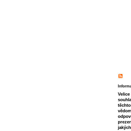
Informa
Velice
souhla
těchto
vědomí
odpově
prezen
jakých