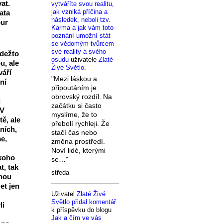
at.
vytváříte svou realitu,
jak vzniká příčina a
ata
následek, neboli tzv.
our
Karma a jak vám toto
poznání umožní stát
se vědomým tvůrcem
své reality a svého
kdežto
osudu
uživatele
Zlaté
u, ale
Živé Světlo
.
váří
"Mezi láskou a
ní
připoutáním je
obrovský rozdíl. Na
i
začátku si často
 V
myslíme, že to
ě, ale
přebolí rychleji. Že
ních,
stačí čas nebo
e,
změna prostředí.
Noví lidé, kterými
koho
se…"
t, tak
středa
vnou
et jen
Uživatel
Zlaté Živé
Světlo
přidal komentář
li
k příspěvku do blogu
Jak a čím ve vás