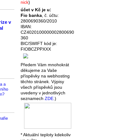
nick
)
účet v Kč je u:
Fio banka
, č. účtu:
2800690360/2010
rize v
IBAN:
al
CZ4020100000002800690
360
BIC/SWIFT kód je:
FIOBCZPPXXX
Předem Vám mnohokrát
děkujeme za Vaše
příspěvky na webhosting
těchto stránek. Výpisy
a a
všech příspěvků jsou
ního
uvedeny v jednotlivých
en?
seznamech
ZDE
.)
mafie
* Aktuální teploty kdekoliv