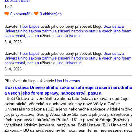
Zobrazit další
19.2.
0
komentářů
0
oblíbených
Uživatel
Tibor Lapoš
uvádí jako oblíbený příspěvek blogu
Bozi ustava
Univerzalniho zakona zahrnuje zruseni narodniho statu a vsech jeho forem
nabozenstvi, pasu a
uživatele
Uno Universus
3. 4, 2025
Uživatel
Tibor Lapoš
uvádí jako oblíbený příspěvek blogu
Bozi ustava
Univerzalniho zakona zahrnuje zruseni narodniho statu a vsech jeho forem
nabozenstvi, pasu a
uživatele
Uno Universus
3. 4, 2025
Příspěvek do blogu uživatele
Uno Universus
Bozi ustava Univerzalniho zakona zahrnuje zruseni narodniho
a vsech jeho forem spravy, nabozenstvi, pasu a
Boží Ústava Univerzálního ZákonaTato ústava uznává a dodržuje
axiomatické, vědecké a duchovní principy nové Vědy a Gnóze
Univerzálního zákona (UZ) a jeho nekonečné aplikace v lidském živo
jak je vypracoval Georgi Alexandrov Stankov a jak jsou prezentován
těchto webových stránkách.Protože UZ je poznání Zdroje (Božství)
vyjádřené lidským jazykem, nazývá se: Boží Ústava (BÚ) Univerzáln
Zákona.– BÚ uznává všechny lidi jako nesmrtelné, neomezené, nezá