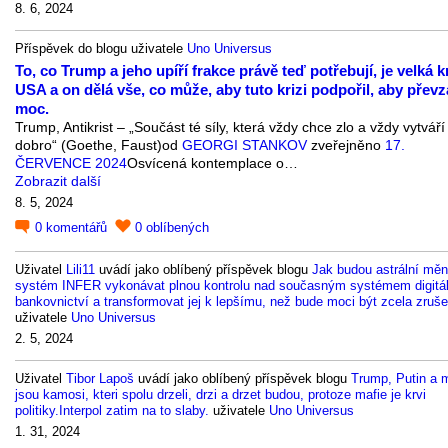
8. 6, 2024
Příspěvek do blogu uživatele
Uno Universus
To, co Trump a jeho upíří frakce právě teď potřebují, je velká k
USA a on dělá vše, co může, aby tuto krizi podpořil, aby převz
moc.
Trump, Antikrist – „Součást té síly, která vždy chce zlo a vždy vytváří
dobro“ (Goethe, Faust)od
GEORGI STANKOV
zveřejněno
17.
ČERVENCE 2024
Osvícená kontemplace o…
Zobrazit další
8. 5, 2024
0
komentářů
0
oblíbených
Uživatel
Lili11
uvádí jako oblíbený příspěvek blogu
Jak budou astrální měn
systém INFER vykonávat plnou kontrolu nad současným systémem digitál
bankovnictví a transformovat jej k lepšímu, než bude moci být zcela zruš
uživatele
Uno Universus
2. 5, 2024
Uživatel
Tibor Lapoš
uvádí jako oblíbený příspěvek blogu
Trump, Putin a 
jsou kamosi, kteri spolu drzeli, drzi a drzet budou, protoze mafie je krvi
politiky.Interpol zatim na to slaby.
uživatele
Uno Universus
1. 31, 2024