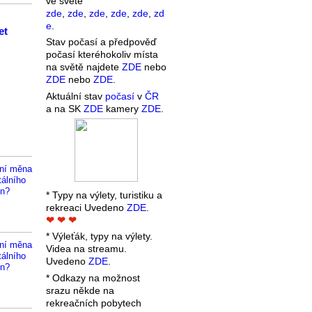
ve světe
zde
,
zde
,
zde
,
zde
,
zde
,
zd
e
.
et
Stav počasí a předpověď
počasí kteréhokoliv místa
na světě najdete
ZDE
nebo
ZDE
nebo
ZDE
.
Aktuální stav
počasí
v
ČR
a na SK
ZDE
kamery
ZDE
.
lní měna
álního
en?
* Typy na výlety, turistiku a
rekreaci Uvedeno
ZDE
.
❤ ❤ ❤
* Výleťák, typy na výlety.
lní měna
Videa na streamu.
álního
Uvedeno
ZDE
.
en?
* Odkazy na možnost
srazu někde na
rekreačních pobytech