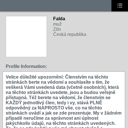
Falda
muž
Zlín
Česká republika
Profile Information:
Velice důležité upozornění: Členstvím na těchto
stránkách berte na vědomí a souhlasíte s tím, že
veškerá Vámi uvedená data (včetně osobních), která
na těchto stránkách uvedete, jsou a budou veřejně
přístupná. Též berete na vědomí, že členstvím se
KAŽDÝ jednotlivý člen, tedy i vy, stává PLNĚ
odpovědný za NAPROSTO vše, co na těchto
stránkách uvádí a jak se zde prezentuje. My v žádném
případě neručíme za správnost ani úplnost
jakýchkoliv údajů, na těchto stránkách uvedených.