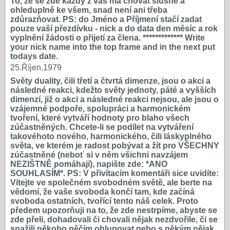
To, že se zde každý z vás má chovat slušně a
ohleduplně ke všem, snad není ani třeba
zdůrazňovat. PS: do Jméno a Příjmení stačí zadat
pouze vaší přezdívku - nick a do data den měsíc a rok
vyplnění žádosti o přijetí za člena. ************* Write
your nick name into the top frame and in the next put
todays date.
25.Říjen.1979
Světy duality, čili třetí a čtvrtá dimenze, jsou o akci a
následné reakci, kdežto světy jednoty, páté a vyšších
dimenzí, již o akci a následné reakci nejsou, ale jsou o
vzájemné podpoře, spolupráci a harmonickém
tvoření, které vytváří hodnoty pro blaho všech
zúčastněných. Chcete-li se podílet na vytváření
takovéhoto nového, harmonického, čili láskyplného
světa, ve kterém je radost pobývat a žít pro VŠECHNY
zúčastněné (neboť si v něm všichni navzájem
NEZIŠTNĚ pomáhají), napište zde: *ANO
SOUHLASÍM*. PS: V přivítacím komentáři sice uvidíte:
Vítejte ve společném svobodném světě, ale berte na
vědomí, že vaše svoboda končí tam, kde začíná
svoboda ostatních, tvořící tento náš celek. Proto
předem upozorňuji na to, že zde nestrpíme, abyste se
zde přeli, dohadovali či chovali nějak nezdvořile, či se
snažili někoho něčím ohlupovat nebo s někým nějak