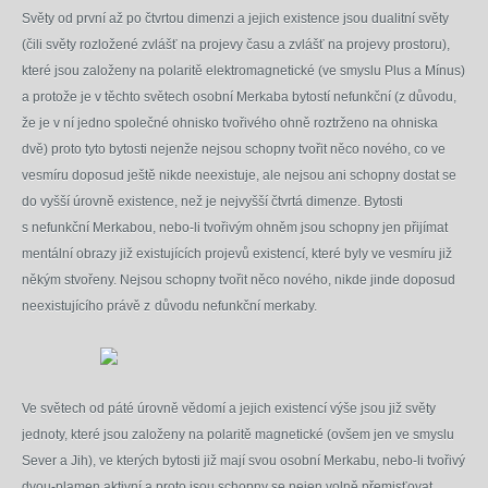
Světy od první až po čtvrtou dimenzi a jejich existence jsou dualitní světy
(čili světy rozložené zvlášť na projevy času a zvlášť na projevy prostoru),
které jsou založeny na polaritě elektromagnetické (ve smyslu Plus a Mínus)
a protože je v těchto světech osobní Merkaba bytostí nefunkční (z důvodu,
že je v ní jedno společné ohnisko tvořivého ohně roztrženo na ohniska
dvě) proto tyto bytosti nejenže nejsou schopny tvořit něco nového, co ve
vesmíru doposud ještě nikde neexistuje, ale nejsou ani schopny dostat se
do vyšší úrovně existence, než je nejvyšší čtvrtá dimenze. Bytosti
s nefunkční Merkabou, nebo-li tvořivým ohněm jsou schopny jen přijímat
mentální obrazy již existujících projevů existencí, které byly ve vesmíru již
někým stvořeny. N
ejsou schopny tvořit něco nového, nikde jinde doposud
neexistujícího právě z
důvodu nefunkční merkaby.
Ve světech od páté úrovně vědomí a jejich existencí výše jsou již světy
jednoty, které jsou založeny na polaritě magnetické (ovšem jen ve smyslu
Sever a Jih), ve kterých bytosti již mají svou osobní Merkabu, nebo-li tvořivý
dvou-plamen aktivní a proto jsou schopny se nejen volně přemisťovat