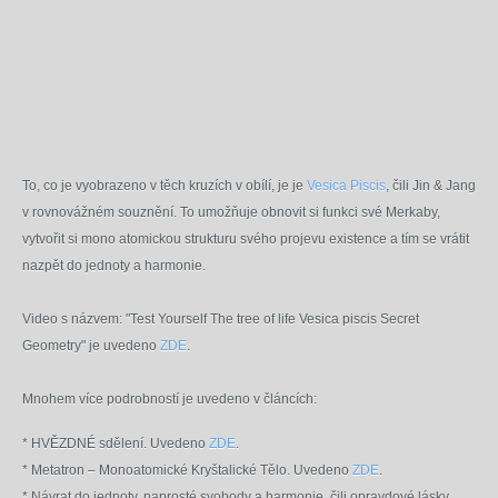
To, co je vyobrazeno v těch kruzích v obílí, je
je
Vesica Piscis
,
čili Jin & Jang
v rovnovážném souznění. To umožňuje obnovit si funkci své Merkaby,
vytvořit si mono atomickou strukturu svého projevu existence a tím se vrátit
nazpět do jednoty a harmonie.
Video s názvem: "Test Yourself The tree of life Vesica piscis Secret
Geometry" je uvedeno
ZDE
.
Mnohem více podrobností je uvedeno v článcích:
* HVĚZDNÉ sdělení. Uvedeno
ZDE
.
* Metatron – Monoatomické Kryštalické Tělo. Uvedeno
ZDE
.
* Návrat do jednoty, naprosté svobody a harmonie, čili opravdové lásky.