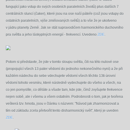
fungující jako vstup do svých osobních paralelních životů) plus dalších 7
centrálních sluncí (čaker), které jsou na ose naší páteře (což jsou vstupy do
ostatních paralelních, výše zmiňovaných světů) a to vše že je ukotveno
v jádru planety Země. Jak se stát supravodičem harmonického duchovního
pra světla a jeho láskyplných energií - frekvencí. Uvedeno
ZDE
.
Potom si představte, že jste v tomto sloupu světla, čili na této nulové ose
(propojující všech 13 pater vědomí do jednoho nekonečného nyní) a že při
každém nádechu do sebe vdechujete vědomí všech těchto 13ti úrovní
vědomí tohoto vesmíru, které následně vydechujete do všeho a všech, na
co jen pomyslíte, co děláte a všude tam, kde jste, čímž zvyšujete frekvence
nejen sobě, ale i všemu a všem ostatním. Podrobnosti o tom, jak je tvořena
veškerá tzv. hmota, jsou v článku s názvem: "Návod jak zharmonizovat a
tím od základu zcela přetvořit tento disharmonický svět", který je uveden
ZDE
.