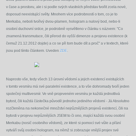
v čase a prostoru, ale i si podle svých vlastních představ tvořit zcela nové,
doposud neexistující světy. Mnohem více podrobností o tom, co je to
Merkaba, neboli tvořivý dvou-plamen, hologram a nulový bod, nebo-li
osobní duchovní srdce, je podrobně vysvětleno v článku s názvem: "Co
znamená transmutace, čili přerod do vyšší dimenze a projevu existence (k
čemuž 21.12.2012 dojde) a co se při tom bude dít a proč" a v textech, které
jsou pod tímto článkem. Uveden
ZDE
.
Naprosto vše, tedy všech 13 úrovní vědomí a jejich existencí existujících
v tomto vesmíru má své paralelní existence, a to vše dohromady tvoří jeden
společný multivesmír. Ve vně projeveném vesmíru je každá jednotlivá
bytost, čili každá částečka původě jednoho jediného vědomí - Já Absolutno
rozčleněna na nekonečné množství nejrůznějších projevů existencí, čili na
bytosti v projevu nejrůznějších JSEM to či ono, mající každá svou osobní
Merkabu (nosič osobního vědomí), ze které si pomocí své vůle a přání
vytváří svůj osobní hologram, na němž si zobrazuje vnější projev své