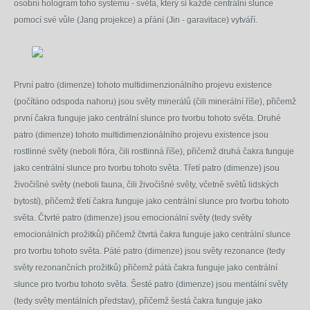
osobní hologram toho systému - světa, který si každé centrální slunce
pomocí své vůle (Jang projekce) a přání (Jin - garavitace) vytváří.
První patro (dimenze) tohoto multidimenzionálního projevu existence
(počítáno odspoda nahoru) jsou světy minerálů (čili minerální říše), přičemž
první čakra funguje jako centrální slunce pro tvorbu tohoto světa. Druhé
patro (dimenze) tohoto multidimenzionálního projevu existence jsou
rostlinné světy (neboli flóra, čili rostlinná říše), přičemž druhá čakra funguje
jako centrální slunce pro tvorbu tohoto světa. Třetí patro (dimenze) jsou
živočišné světy (neboli fauna, čili živočišné světy, včetně světů lidských
bytostí), přičemž třetí čakra funguje jako centrální slunce pro tvorbu tohoto
světa. Čtvrté patro (dimenze) jsou emocionální světy (tedy světy
emocionálních prožitků) přičemž čtvrtá čakra funguje jako centrální slunce
pro tvorbu tohoto světa. Páté patro (dimenze) jsou světy rezonance (tedy
světy rezonančních prožitků) přičemž pátá čakra funguje jako centrální
slunce pro tvorbu tohoto světa. Šesté patro (dimenze) jsou mentální světy
(tedy světy mentálních představ), přičemž šestá čakra funguje jako