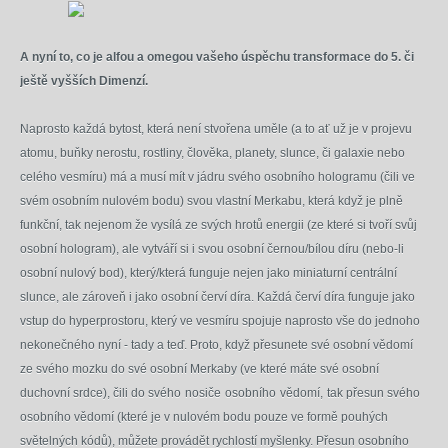
A nyní to, co je alfou a omegou vašeho úspěchu transformace do 5. či
ještě vyšších Dimenzí.
Naprosto každá bytost, která není stvořena uměle (a to ať už je v projevu
atomu, buňky nerostu, rostliny, člověka, planety, slunce, či galaxie nebo
celého vesmíru) má a musí mít v jádru svého osobního hologramu (čili ve
svém osobním nulovém bodu) svou vlastní Merkabu, která když je plně
funkční, tak nejenom že vysílá ze svých hrotů energii (ze které si tvoří svůj
osobní hologram), ale vytváří si i svou osobní černou/bílou díru (nebo-li
osobní nulový bod), který/která funguje nejen jako miniaturní centrální
slunce, ale zároveň i jako osobní červí díra. Každá červí díra funguje jako
vstup do hyperprostoru, který ve vesmíru spojuje naprosto vše do jednoho
nekonečného nyní - tady a teď. Proto, když přesunete své osobní vědomí
ze svého mozku do své osobní Merkaby (ve které máte své osobní
duchovní srdce), čili do svého
nosiče
osobního
vědomí,
tak přesun svého
osobního vědomí (které je v nulovém bodu pouze ve formě pouhých
světelných kódů), můžete provádět rychlostí myšlenky.
Přesun osobního