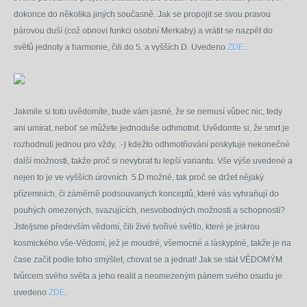
dokonce do několika jiných současně. Jak se propojit se svou pravou
párovou duší (což obnoví funkci osobní Merkaby) a vrátit se nazpět do
světů jednoty a harmonie, čili do 5. a vyšších D. Uvedeno
ZDE
.
Jakmile si toto uvědomíte, bude vám jasné, že se nemusí vůbec nic, tedy
ani umírat, neboť se můžete jednoduše odhmotnit.
Uvědomte si, že smrt je
rozhodnutí jednou pro vždy, :-) kdežto odhmotňování poskytuje nekonečné
další možnosti, takže proč si nevybrat tu lepší variantu. Vše výše uvedené
a
nejen to je ve vyšších úrovních 5.D možné, tak proč se držet nějaký
přízemních, či záměrně podsouvaných konceptů, které vás vyhraňují do
pouhých omezených, svazujících, nesvobodných možností a schopností?
Jste/jsme především vědomí, čili živé tvořivé světlo, které je jiskrou
kosmického vše-Vědomí, jež je moudré, všemocné a láskyplné, takže je na
čase začít podle toho smýšlet, chovat se a jednat! Jak se stát VĚDOMÝM
tvůrcem svého světa a jeho realit a neomezeným pánem svého osudu je
uvedeno
ZDE
.