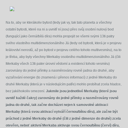
Na to,
aby se kterákoliv bytost (tedy jak vy, tak tato planeta a všechny
ostatní bytosti, které na ni a uvnitř ní jsou) přes svůj osobní nulový bod
(fungující jako černá/bílá díra)
mohla
propojit se všemi svými 13ti patry
svého vlastního multidimenzionálního Já (tedy od bytosti, která je v projevu
království nerostů, až po bytost v projevu celého tohoto multivesmíru), na to
je třeba, aby byly všechny Merkaby osobního multidimenzionálního Já (čili
Merkaby všech 13ti pater úrovní vědomí a existencí tohoto vesmíru)
zarovnány do jedné přímky
a nasměrovány rovně jadna do druhé
, aby
vyzařování energie (to znamená i přenos informací) z jedné Merkaby do
druhé Merkaby (která je v následujícím patře) mohlo probíhat zcela hladce,
bez jakéhokoliv omezení.
Jakmile jsou jednotlivé Merkaby (které jsou
uvnitř každé čakry)
zarovnány do jedné přímky
a nasměrovány rovně
jadna do druhé, tak začne docházet nejen k samovolné aktivaci
Merkaby (která svou aktivací vytváří černou/bílou díru), ale začne být
průchod z jedné Merkoby do druhé (čili z jedné dimenze do druhé) zcela
otevřen, neboť aktivní Merkaba aktivuje svou černou/bílou (červí) díru,