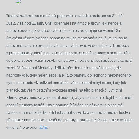
Touto vizualizací se mentálně
připravíte a
naladíte na to, co se 21. 12.
2012, v 11 hod 11 min. GMT odehraje i na hmotné úrovni existence a
protože budete již dopředu vědět, že tohle vás spojuje se všemi 13ti
úrovněmi vědomí vašeho osobního multidimenzionálního já, tak si zcela
přirozeně natrvalo propojíte všechny své úrovně vědomí (jak ty, které jsou
v prostoru tak ty, které jsou v čase) se svým osobním nulovým bodem. Tím
dojde ke spojení vašich osobních párových existencí, což způsobí okamžitý
zážeh Vaší osobní Merkaby. Jelikož přes tento sloup světla spojujete
naprosto vše, tedy nejen sebe, ale i tuto planetu do jednoho nekonečného
nyní, proto touto vizualizací pomáháte všem ostatním bytostem, tedy jak
planetě, tak
všem ostatním bytostem (které
na této planetě či uvnitř ní
v tento výše zmiňovaný moment budou),
aby u nich mohlo dojít k zažehnutí
osobní Merkaby taktéž.
Úzce související článek s názvem: "Jak se stát
zářičem harmonizujícího, čili láskyplného světla a pomoci planetě i lidstvu
při hladké transformaci nazpět do jednoty a harmonie, čili do páté a vyšších
dimenzí" je uveden
ZDE
.