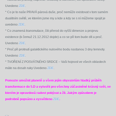
Uvedeno
ZDE
.
* Co je to naše PRAVÁ párová duše, proč nemůže existovat v tom samém
dualitním světě, ve kterém jsme my a kde a kdy se s ní můžeme spojit je
uvedeno
ZDE
.
* Co znamená transmutace, čili přerod do vyšší dimenze a projevu
existence (k čemuž 21.12.2012 dojde) a co se při tom bude dít a proč.
Uvedeno
ZDE
.
* Proč při protnutí galaktického nulového bodu nastanou 3 dny temnoty.
Uvedeno
ZDE
.
* TVOŘENÍ Z POSVÁTNÉHO SRDCE – Vaši hojnost ve všech oblastech
máte na dosah ruky Uvedeno
ZDE
.
Pomozte umožnit planetě a všem jejím obyvatelům hladký průběh
transformace do 5.D a vytvořit pro všechny zúčastněné krásný svět, ve
kterém je opravdová radost pobývat a žít. Jakým způsobem je
podrobně popsáno a vysvětleno
ZDE
.