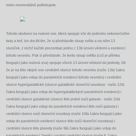
nebo momentálně potřebujete.
Tohoto ukotvení na nulové ose, která spojuje vše do jednoho nekonečného
tady a teď, lze docílit tím, že si představíte sloup světa a na něm 13
sluníček, z nichž každé prezentuje jednu z 13ti úrovní vědomí a existencí
tohoto vesmíru. Pak si představte, že tento sloup světla (což je přímka
fungující jako nulová osa) spojuje všech 13 úrovní vědomí do jednoty, čili
že je na této stejné ose centrální slunce tohoto vesmíru (naše 13tá čakra
fungující jako vstup do paralelních existencí tohoto vesmíru) i centrální
slunce hypergalaktické (slunce galaktické sluneční soustavy - naše 12tá
čakra fungující jako vstup do hypergalaktických paralelních existencí) i
centrální slunce galaktické (slunce této jedné naší galaxie - naše 11tá
čakra fungující jako vstup do paralelních existencí této naší galaxie) i
centrální slunce naší sluneční soustavy (naše 10tá čakra fungující jako
vstup do paralelních existencí slunce této naší sluneční soustavy) i
centrální slunce této planety (naše 9tá čakra fungující jako vstup do
paralelních existencí Země) i osobní centrální slunce (naše 8. čakra