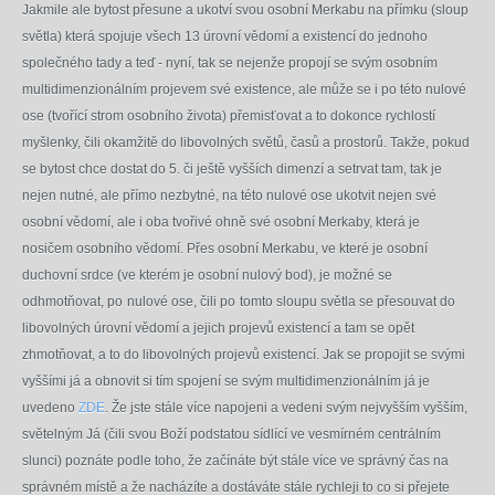
Jakmile ale bytost přesune a ukotví svou osobní Merkabu na přímku (sloup
světla) která spojuje všech 13 úrovní vědomí a existencí do jednoho
společného tady a teď - nyní, tak se nejenže propojí se svým osobním
multidimenzionálním projevem své existence, ale může se i po této nulové
ose (tvořící strom osobního života) přemisťovat a to dokonce rychlostí
myšlenky, čili okamžitě do libovolných světů, časů a prostorů. Takže, pokud
se bytost chce dostat do 5. či ještě vyšších dimenzí a setrvat tam, tak je
nejen nutné, ale přímo nezbytné, na této nulové ose ukotvit nejen své
osobní vědomí, ale i oba tvořivé ohně své osobní Merkaby, která je
nosičem osobního vědomí. Přes osobní Merkabu, ve které je osobní
duchovní srdce (ve kterém je osobní nulový bod), je možné se
odhmotňovat, po
nulové ose, čili po
tomto sloupu světla se přesouvat do
libovolných úrovní vědomí a jejich projevů existencí a tam se opět
zhmotňovat, a to do libovolných projevů existencí. Jak se propojit se svými
vyššími já a obnovit si tím spojení se svým multidimenzionálním já je
uvedeno
ZDE
.
Že jste stále více napojeni a vedeni svým nejvyšším vyšším,
světelným Já (čili svou Boží podstatou sídlící ve vesmírném centrálním
slunci) poznáte podle toho, že začínáte být stále více ve správný čas na
správném místě a že nacházíte a dostáváte stále rychleji to co si přejete