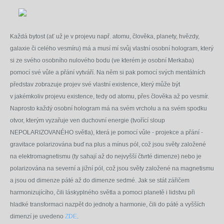
Každá bytost (ať už je v projevu např. atomu, člověka, planety, hvězdy,
galaxie či celého vesmíru) má a musí mí svůj vlastní osobní hologram, který
si ze svého osobního nulového bodu (ve kterém je osobní Merkaba)
pomocí své vůle a přání vytváří. Na něm si pak pomocí svých mentálních
představ zobrazuje projev své vlastní existence, který může být
v jakémkoliv projevu existence, tedy od atomu, přes člověka až po vesmír.
Naprosto každý osobní hologram má na svém vrcholu a na svém spodku
otvor, kterým vyzařuje ven duchovní energie (tvořící sloup
NEPOLARIZOVANÉHO světla), která je pomocí vůle - projekce a přání -
gravitace polarizována buď na plus a mínus pól, což jsou světy založené
na elektromagnetismu (ty sahají až do nejvyšší čtvrté dimenze) nebo je
polarizována na severní a jižní pól, což jsou světy založené na magnetismu
a jsou od dimenze páté až do dimenze sedmé. Jak se stát zářičem
harmonizujícího, čili láskyplného světla a pomoci planetě i lidstvu při
hladké transformaci nazpět do jednoty a harmonie, čili do páté a vyšších
dimenzí je uvedeno
ZDE
.