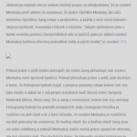
vědomí po nulové ose je ovšem možný pouze za předpokladu, že je osobní
Merkaba plně aktivní, to znamená, že jeden čtyřstěn Merkaby Jin vůči
druhému čtyřstěnu Jang rotuje v protisměru, a každý z nich musí rotovat i
stejnou rychlostí. Související článek s názvem: "Jakým způsobem jsou v
tomto vesmíru pomocí černých/bílých děr (v jejíchž jádru je aktivní osobní
Merkaba) tvořeny všechny jednotlivé světy a jejich reality" je uveden
ZDE
.
Pokud jeden z pólů (nebo principů) Jin nebo Jang převažuje, tak osobní
Merkaba
není
správně funkční. Pokud převažuje jeden z pólů, pak dochází
k tomu, že hologram bytosti (např. v projevu planety) rotuje kolem své osy
jako motor a stává se z něj projev existence buď Jinový nebo Jangový.
Nebeská tělesa, která mají
Jin a Jang v rovnováze, kolem své osy nerotují.
Hologramy bytostí na planetě existujících, tedy i hologram člověka je
roztržen na dvě části a to z toho důvodu, že osobní Merkaba je roztržená
na dvě poloviny (to znamená, že tvořivý oheň Jin a tvořivý oheň Jang jsou
od sebe odděleny a netváří Merkabu), takže nemá jedno společné ohnisko,
ale má ohniska dvě. Tím dochází k tomu, že takovýto osobní hologram je