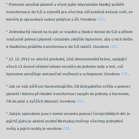
* Pomozte umožnit planetě a všem jejím obyvatelům hladký průběh
transformace do 5.D a vytvořit pro všechny zúčastněné krásný svět, ve
kterém je opravdová radost pobývat a žít. Uvedeno
ZDE
.
* Jednoduchý návod na to jak se snadno a hladce dostat do 5.D a přitom
současně pomoci planetě i ostatním zdejším bytostem, aby u nich došlo
k hladkému průběhu transformace do 5.D taktéž. Uvedeno
ZDE
.
* 12. 12. 2012 se otevírá poslední, 12tá dimenzionální brána, spojující
všech 13 úrovní vědomí tohoto vesmíru do jednoho tady a teď, což
bytostem umožňuje nekonečné možnosti a schopnosti. Uvedeno
ZDE
.
* Jak se stát zářičem harmonizujícího, čili láskyplného světla a pomoci
planetě i lidstvu při hladké transformaci nazpět do jednoty a harmonie,
čili do páté a vyšších dimenzí. Uvedeno
ZDE
.
* Jakým způsobem jsou v tomto vesmíru pomocí černých/bílých děr (v
jejíchž jádru je aktivní osobní Merkaba) tvořeny všechny jednotlivé
světy a jejich reality je uvedeno
ZDE
.