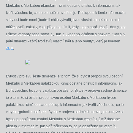
Merkabu s Merkabou planetární, čímž dostane přístup k informacím, jak
tvořit všechno to, co na planetě a uvnitř ní je. Přístupem k těmto informacím
si bytost bude moci (bude-li chtít) vytvořit, svou vlastní planetu a na ní si
může stvořit cokoliv, co si přeje na ní mít, tedy nejen např. létající domy, ale
i různé varianty sebe sama. :-) Jak je uvedeno v článku s názvem: "Jak si v
páté dimenzi každý tvoří svůj vlastní svět a jeho reality", který je uveden
ZDE
.
Bytost v projevu šesté dimenze je to tom, že si bytost propojí svou osobní
Merkabu s Merkabou galaktickou, čímž dostane přístup k informacím, jak
tvořit všechno to, co je v galaxii obsaženo. Bytost v projevu sedmé dimenze
je o tom, že si bytost propojí svou osobní Merkabu s Merkabou hyper-
galaktickou, čímž dostane přístup k informacím, jak tvořit všechno to, co je
v hyper-galaxii obsaženo. Bytost v projevu sedmé dimenze je o tom, že si
bytost propojí svou osobní Merkabu s Merkabou vesmíru, čímž dostane
přístup k informacím, jak tvořit všechno to, co je obsaženo ve vesmíru.