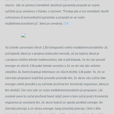
slunce.
Jak se pomocí mentálně stvořené pyramidy propojit se svými
vyššími já je uvedeno v článku s názvem: "Postup jak si lze mentálně stvořit
ochrannou & komunikační pyramidu a propojit se se svým
multidimenzionálním já", který je uvedený
ZDE
.
Až učiníte zarovnání všech 13ti hologramů svého multidimenzionálního Já
(od bytosti, která je v projevu království nerostů, až po bytost, která je
v projevu celého tohoto multivesmíru), tak si představte, že do vás proudí
energie ze všech 13ti pater tohoto vesmíru a že se do vás (do vašeho
zdejšího Já Jsem) kopírují informace ze všech těchto 13ti pater. To, že se
vám toto propojení úspěšně povedlo poznáte tím, že skrze vás začne tato
energie volně proudit a vy začnete prožívat tzv. kosmický orgasmus, který je
tím silnější, čím více jste se svým multidimenzionálním já propojeni. (Já
osobně jsem to začal prožívat hned, když jsem o tom začal psát.) Kosmický
orgasmus je vyvolaný tím, že skrze bytost ze spodu protéká energie Jin
(ženský princip) a ze shora energie Jang (mužský princip), čímž v těle