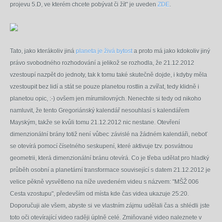
projevu 5.D, ve kterém chcete pobývat či žít" je uveden
ZDE
.
T
ato, jako kterákoliv jiná
planeta je živá bytost
a proto má jako kdokoliv jiný
právo svobodného rozhodování a jelikož se rozhodla, že 21.12.2012
vzestoupí nazpět do jednoty, tak k tomu také skutečně dojde, i kdyby měla
vzestoupit bez lidí a stát se pouze planetou rostlin a zvířat, tedy klidně i
planetou opic, :-) ovšem jen mírumilovných. Nenechte si tedy od nikoho
namluvit, že tento Gregoriánský kalendář nesouhlasí s kalendářem
Mayským, takže se kvůli tomu 21.12.2012 nic nestane. Otevření
dimenzionální brány totiž není
vůbec
závislé na žádném kalendáři, neboť
se otevírá pomocí číselného seskupení, které aktivuje tzv. posvátnou
geometrii, která dimenzionální bránu otevírá. Co je třeba udělat pro hladký
průběh osobní a planetární transformace související s datem 21.12.2012 je
velice pěkně vysvětleno na níže uvedeném videu s názvem: "MŠŽ 006
Cesta vzostupu", především od místa kde čas videa ukazuje 25:20.
Doporučuji ale všem, abyste si
ve vlastním zájmu
udělali čas a
shlédli
jste
toto o
či otevírající video raději úplně celé. Zmiňované video naleznete v