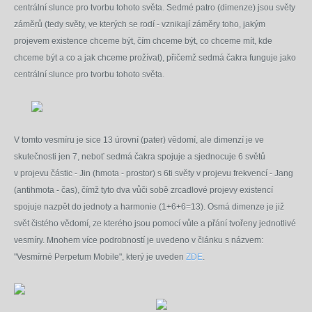
centrální slunce pro tvorbu tohoto světa. Sedmé patro (dimenze) jsou světy
záměrů (tedy světy, ve kterých se rodí - vznikají záměry toho, jakým
projevem existence chceme být, čím chceme být, co chceme mít, kde
chceme být a co a jak chceme prožívat), přičemž sedmá čakra funguje jako
centrální slunce pro tvorbu tohoto světa.
V tomto vesmíru je sice 13 úrovní (pater) vědomí, ale dimenzí je ve
skutečnosti jen 7, neboť sedmá čakra spojuje a sjednocuje 6 světů
v projevu částic - Jin (hmota - prostor) s 6ti světy v projevu frekvencí - Jang
(antihmota - čas), čímž tyto dva vůči sobě zrcadlové projevy existencí
spojuje nazpět do jednoty a harmonie (1+6+6=13). Osmá dimenze je již
svět čistého vědomí, ze kterého jsou pomocí vůle a přání tvořeny jednotlivé
vesmíry. Mnohem více podrobností je uvedeno v článku s názvem:
"Vesmírné Perpetum Mobile", který je uveden
ZDE
.