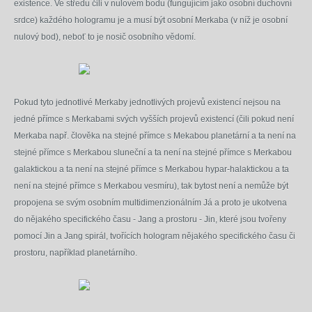
existence. Ve středu čili v nulovém bodu (fungujícím jako osobní duchovní
srdce) každého hologramu je a musí být osobní Merkaba (v níž je osobní
nulový bod), neboť to je nosič osobního vědomí.
Pokud tyto jednotlivé Merkaby jednotlivých projevů existencí nejsou na
jedné přímce s Merkabami svých vyšších projevů existencí (čili pokud není
Merkaba např. člověka na stejné přímce s Mekabou planetární a ta není na
stejné přímce s Merkabou sluneční a ta není na stejné přímce s Merkabou
galaktickou a ta není na stejné přímce s Merkabou hypar-halaktickou a ta
není na stejné přímce s Merkabou vesmíru), tak bytost není a nemůže být
propojena se svým osobním multidimenzionálním Já a proto je ukotvena
do nějakého specifického času - Jang a prostoru - Jin, které jsou tvořeny
pomocí Jin a Jang spirál, tvořících hologram nějakého specifického času či
prostoru, například planetárního.