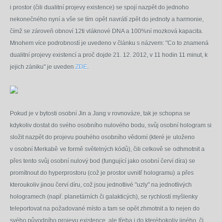
i prostor (čili dualitní projevy existence) se spojí nazpět do jednoho
nekonečného nyní a vše se tím
opět
navrátí zpět do jednoty a harmonie,
čímž se zároveň obnoví 12ti vláknové DNA a 100%ní mozková kapacita.
Mnohem více podrobností je uvedeno v
článku s názvem: "Co to znamená
dualitní projevy existencí a proč dojde 21. 12. 2012, v 11 hodin 11 minut, k
jejich zániku" je uveden
ZDE
.
Pokud je v bytosti osobní Jin a Jang v rovnováze, tak je schopna se
kdykoliv dostat do svého osobního nulového bodu, svůj osobní hologram si
složit nazpět do projevu pouhého osobního vědomí (které je
uloženo
v osobní Merkabě
ve formě světelných kódů), čili celkově se
odhmotnit a
přes tento svůj osobní nulový bod (fungující jako osobní červí díra) se
promítnout do hyperprostoru (což je prostor uvnitř hologramu)
a přes
kteroukoliv jinou červí díru, což jsou jednotlivé "uzly" na jednotlivých
hologramech (např. planetárních či galakticých), se rychlostí myšlenky
teleportovat na požadované místo a tam se opět zhmotnit a to nejen do
svého původního projevu existence, ale třeba i do kteréhokoliv jiného, či