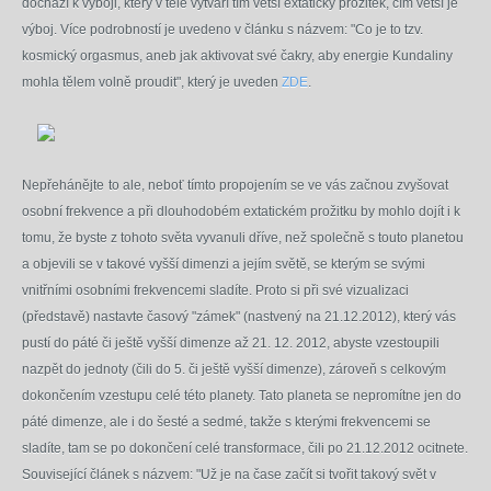
dochází k výboji, který v těle vytváří tím větší extatický prožitek, čím větší je
výboj. Více podrobností je uvedeno v článku s názvem: "Co je to tzv.
kosmický orgasmus, aneb jak aktivovat své čakry, aby energie Kundaliny
mohla tělem volně proudit", který je uveden
ZDE
.
Nepřehánějte
to ale, neboť tímto propojením se ve vás začnou zvyšovat
osobní frekvence a při dlouhodobém extatickém prožitku by mohlo dojít i k
tomu, že byste z tohoto světa vyvanuli dříve, než společně s touto planetou
a objevili se v takové vyšší dimenzi a jejím světě, se kterým se svými
vnitřními osobními frekvencemi sladíte. Proto si při své vizualizaci
(představě) nastavte časový "zámek" (nastvený
na 21.12.2012)
, který vás
pustí do páté či ještě vyšší dimenze až 21. 12. 2012, abyste vzestoupili
nazpět do jednoty (čili do 5. či ještě vyšší dimenze), zároveň s celkovým
dokončením vzestupu celé této planety. Tato planeta se nepromítne jen do
páté dimenze, ale i do šesté a sedmé, takže s kterými frekvencemi se
sladíte, tam se po dokončení celé transformace, čili po 21.12.2012 ocitnete.
Související článek s názvem: "Už je na čase začít si tvořit takový svět v