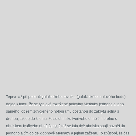
Teprve až při protnutí galaktického rovníku (galaktického nulového bodu)
dojde k tomu, že se tyto dvě roztržené poloviny Merkaby jednoho a toho
samého, obšem zdvojeného hologramu dostanou do zákrytu jedna s
druhou, tak dojde k tomu, že se ohnisko tvořivého ohně Jin prolne s
ohniskem tvořivého ohně Jang, čímž se tato dvě ohniska spojí nazpět do
jednoho a tím dojde k obnově Merkaby a jejímu zážehu. To způsobí, že čas