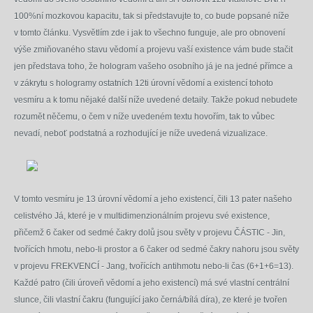
100%ní mozkovou kapacitu, tak si představujte to, co bude popsané níže
v tomto článku. Vysvětlím zde i jak to všechno funguje, ale pro obnovení
výše zmiňovaného stavu vědomí a projevu vaší existence vám bude stačit
jen představa toho, že hologram vašeho osobního já je na jedné přímce a
v zákrytu s hologramy ostatních 12ti úrovní vědomí a existencí tohoto
vesmíru a k tomu nějaké další níže uvedené detaily. Takže pokud nebudete
rozumět něčemu, o čem v níže uvedeném textu hovořím, tak to vůbec
nevadí, neboť podstatná a rozhodující je níže uvedená vizualizace.
V tomto vesmíru je 13 úrovní vědomí a jeho existencí, čili 13 pater našeho
celistvého Já, které je v multidimenzionálním projevu své existence,
přičemž 6 čaker od sedmé čakry dolů jsou světy v projevu ČÁSTIC - Jin,
tvořících hmotu, nebo-li prostor a 6 čaker od sedmé čakry nahoru jsou světy
v projevu FREKVENCÍ - Jang, tvořících antihmotu nebo-li čas (6+1+6=13).
Každé patro (čili úroveň vědomí a jeho existencí) má své vlastní centrální
slunce, čili vlastní čakru (fungující jako černá/bílá díra), ze které je tvořen