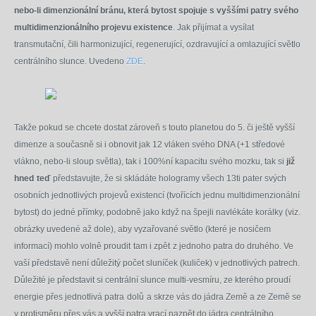
nebo-li dimenzionální bránu, která bytost spojuje s vyššími patry svého
multidimenzionálního projevu existence
. Jak přijímat a vysílat
transmutační, čili harmonizující, regenerující, ozdravující a omlazující světlo
centrálního slunce. Uvedeno
ZDE
.
Takže pokud se chcete dostat zároveň s touto planetou do 5. či ještě vyšší
dimenze a současně si i obnovit jak 12 vláken svého DNA (+1 středové
vlákno, nebo-li sloup světla), tak i 100%ní kapacitu svého mozku, tak si
již
hned
teď
představujte, že si skládáte hologramy všech 13ti pater svých
osobních jednotlivých projevů existencí (tvořících jednu multidimenzionální
bytost) do jedné přímky, podobně jako když na špejli navlékáte korálky (viz.
obrázky uvedené až dole), aby vyzařované světlo (které je nosičem
informací) mohlo volně proudit
tam i zpět
z jednoho patra do druhého. Ve
vaší představě není důležitý počet sluníček (kuliček) v jednotlivých patrech.
Důležité je představit si centrální slunce multi-vesmíru, ze kterého proudí
energie přes jednotlivá patra
dolů
a skrze vás do jádra Země a ze Země se
v protisměru přes vás a vyšší patra vrací nazpět do jádra centrálního