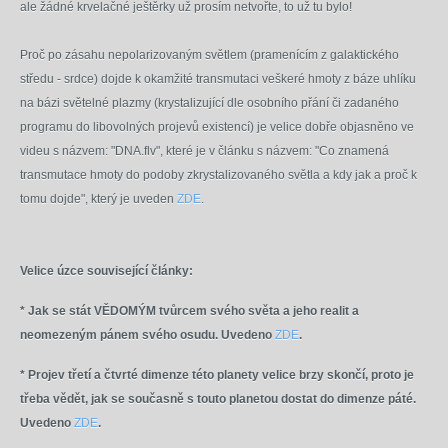
ale žádné krvelačné ještěrky už prosím netvořte, to už tu bylo!
Proč po zásahu nepolarizovaným světlem (pramenícím z galaktického
středu - srdce) dojde k okamžité transmutaci veškeré hmoty z báze uhlíku
na bázi světelné plazmy (krystalizující dle osobního přání či zadaného
programu do libovolných projevů existencí) je velice dobře objasněno ve
videu s názvem: "DNA.flv", které je v článku s názvem: "Co znamená
transmutace hmoty do podoby zkrystalizovaného světla a kdy jak a proč k
tomu dojde", který je uveden
ZDE
.
Velice úzce související články:
* Jak se stát VĚDOMÝM tvůrcem svého světa a jeho realit a
neomezeným pánem svého osudu. Uvedeno
ZDE
.
* Projev třetí a čtvrté dimenze této planety velice brzy skončí, proto je
třeba vědět, jak se současně s touto planetou dostat do dimenze páté.
Uvedeno
ZDE
.