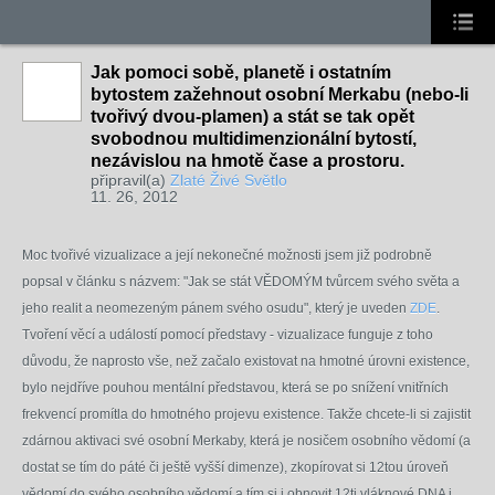
Jak pomoci sobě, planetě i ostatním
bytostem zažehnout osobní Merkabu (nebo-li
tvořivý dvou-plamen) a stát se tak opět
svobodnou multidimenzionální bytostí,
nezávislou na hmotě čase a prostoru.
připravil(a)
Zlaté Živé Světlo
11. 26, 2012
Moc tvořivé vizualizace a její nekonečné možnosti jsem již podrobně
popsal v článku s názvem: "Jak se stát VĚDOMÝM tvůrcem svého světa a
jeho realit a neomezeným pánem svého osudu", který je uveden
ZDE
.
Tvoření věcí a událostí pomocí představy - vizualizace funguje z toho
důvodu, že naprosto vše, než začalo existovat na hmotné úrovni existence,
bylo nejdříve pouhou mentální představou, která se po snížení vnitřních
frekvencí promítla do hmotného projevu existence. Takže chcete-li si zajistit
zdárnou aktivaci své osobní Merkaby, která je nosičem osobního vědomí (a
dostat se tím do páté či ještě vyšší dimenze), zkopírovat si 12tou úroveň
vědomí do svého osobního vědomí a tím si i obnovit 12ti vláknové DNA i