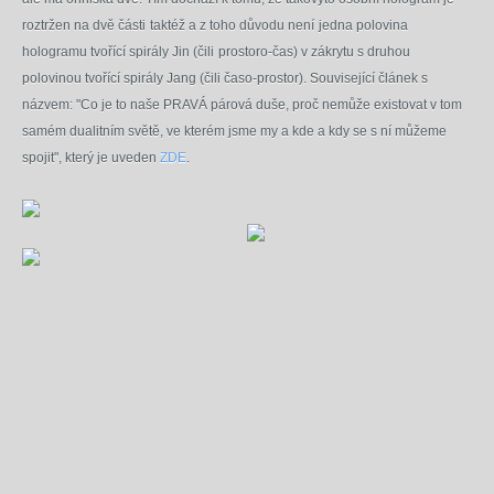
roztržen na dvě části
taktéž a z toho důvodu není
jedna polovina
hologramu tvořící spirály Jin (čili
prostoro-čas) v zákrytu s druhou
polovinou
tvořící spirály J
ang (čili časo-prostor).
Související článek s
názvem: "Co je to naše PRAVÁ párová duše, proč nemůže existovat v tom
samém dualitním světě, ve kterém jsme my a kde a kdy se s ní můžeme
spojit", který je uveden
ZDE
.