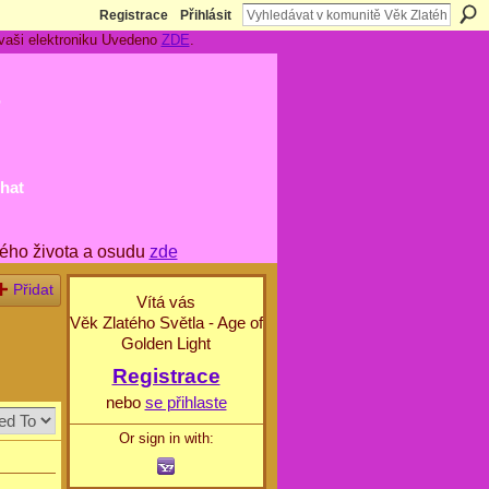
Registrace
Přihlásit
 vaši elektroniku Uvedeno
ZDE
.
t
hat
ého života a osudu
zde
Přidat
Vítá vás
Věk Zlatého Světla - Age of
Golden Light
Registrace
nebo
se přihlaste
Or sign in with: