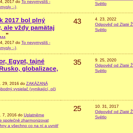
 4, 2017 do
To nevymyslíš -
Světlo
mysly :-)
.
k 2017 bol plný
4. 23, 2022
43
Odpověď od Zlaté Ž
, ale vždy pamätaj
Světlo
e…
"
 4, 2017 do
To nevymyslíš -
mysly :-)
.
or, Egypt, tajné
9. 25, 2020
35
Odpověď od Zlaté Ž
Rusko, globalizace,
Světlo
. 29, 2016 do
ZAKÁZANÁ
ný vysielač (vynikající, oči
10. 31, 2017
25
Odpověď od Zlaté Ž
. 7, 2016 do
Uplatněme
Světlo
e společně zharmonizovat
chny a všechno co na ní a uvnitř