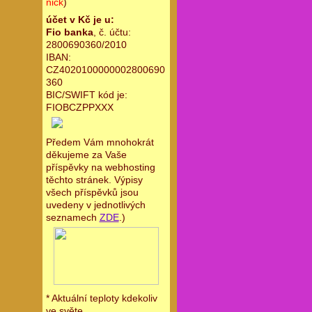
nick
)
účet v Kč je u:
Fio banka
, č. účtu:
2800690360/2010
IBAN:
CZ4020100000002800690
360
BIC/SWIFT kód je:
FIOBCZPPXXX
Předem Vám mnohokrát
děkujeme za Vaše
příspěvky na webhosting
těchto stránek. Výpisy
všech příspěvků jsou
uvedeny v jednotlivých
seznamech
ZDE
.)
* Aktuální teploty kdekoliv
ve světe