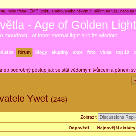
ckému, nebo třeba i EMP útoku, směrovaného někým či něčím na vás, nebo na
větla - Age of Golden Ligh
o moudrosti- of inner eternal light and its wisdom
ětluška
fórum
blogy
skupiny
akce
foto
videa
top 10
c
aneb podrobný postup jak se stát vědomým tvůrcem a pánem sv
ivatele Ywet
(248)
Zobrazit
Odpovědi
Nejnovější aktivity