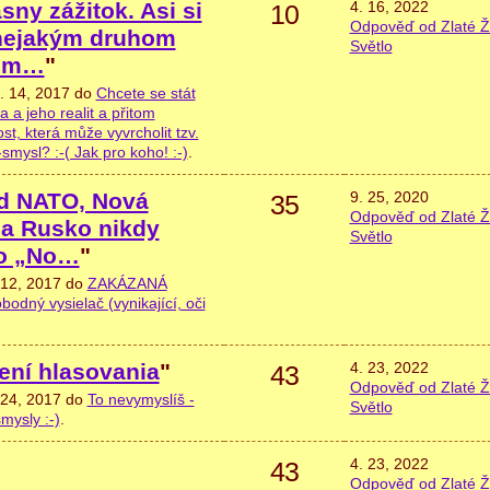
sny zážitok. Asi si
4. 16, 2022
10
Odpověď od Zlaté Ž
nejakým druhom
Světlo
som…
"
. 14, 2017 do
Chcete se stát
 a jeho realit a přitom
t, která může vyvrcholit tzv.
ysl? :-( Jak pro koho! :-)
.
ad NATO, Nová
9. 25, 2020
35
Odpověď od Zlaté Ž
na Rusko nikdy
Světlo
eo „No…
"
 12, 2017 do
ZAKÁZANÁ
ný vysielač (vynikající, oči
ení hlasovania
"
4. 23, 2022
43
Odpověď od Zlaté Ž
 24, 2017 do
To nevymyslíš -
Světlo
mysly :-)
.
4. 23, 2022
43
Odpověď od Zlaté Ž