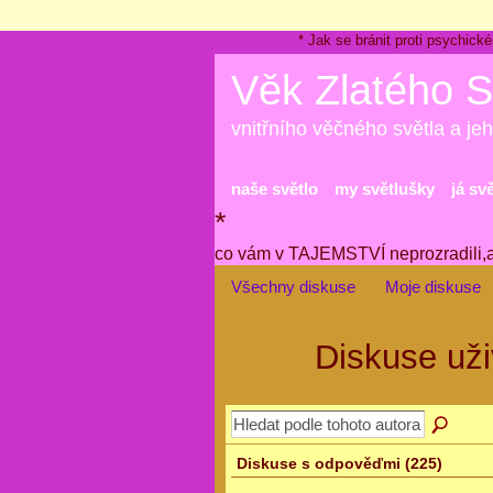
* Jak se bránit proti psychi
Věk Zlatého S
vnitřního věčného světla a jeh
naše světlo
my světlušky
já sv
*
co vám v TAJEMSTVÍ neprozradili,
Všechny diskuse
Moje diskuse
Diskuse už
Diskuse s odpověďmi (225)