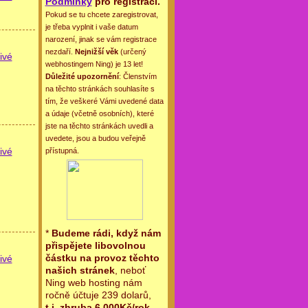
Podmínky
pro registraci.
Pokud se tu chcete zaregistrovat,
je třeba vyplnit i vaše datum
narození, jinak se vám registrace
nezdaří.
Nejnižší věk
(určený
ivé
webhostingem Ning) je 13 let!
Důležité upozornění
: Členstvím
na těchto stránkách souhlasíte s
tím, že veškeré Vámi uvedené data
a údaje (včetně osobních), které
jste na těchto stránkách uvedli a
uvedete, jsou a budou veřejně
ivé
přístupná.
*
Budeme rádi, když nám
přispějete libovolnou
částku na provoz těchto
ivé
našich stránek
, neboť
Ning web hosting nám
ročně účtuje 239 dolarů,
t.j. zhruba 6.000Kč/rok
.