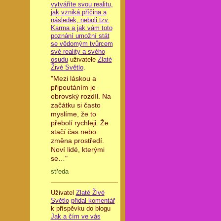
vytváříte svou realitu,
jak vzniká příčina a
následek, neboli tzv.
Karma a jak vám toto
poznání umožní stát
se vědomým tvůrcem
své reality a svého
osudu
uživatele
Zlaté
Živé Světlo
.
"Mezi láskou a
připoutáním je
obrovský rozdíl. Na
začátku si často
myslíme, že to
přebolí rychleji. Že
stačí čas nebo
změna prostředí.
Noví lidé, kterými
se…"
středa
Uživatel
Zlaté Živé
Světlo
přidal komentář
k příspěvku do blogu
Jak a čím ve vás