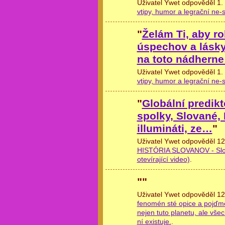
Uživatel Ywet odpověděl 1.
vtipy, humor a legrační ne-s
"
Želám Ti, aby ro
úspechov a lásky
na toto nádhern
Uživatel Ywet odpověděl 1.
vtipy, humor a legrační ne-s
"
Globální predikt
spolky, Slované, 
illumináti, ze…
"
Uživatel Ywet odpověděl 12
HISTÓRIA SLOVANOV - Slobod
otevírající video)
.
"
"
Uživatel Ywet odpověděl 12
fenomén sté opice a pojďm
nejen tuto planetu, ale vše
ní existuje.
.