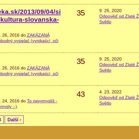
eka.sk/2013/09/04/si
9. 25, 2020
35
Odpověď od Zlaté Ž
-kultura-slovanska-
Světlo
. 26, 2016 do
ZAKÁZANÁ
ný vysielač (vynikající, oči
9. 25, 2020
35
Odpověď od Zlaté Ž
. 26, 2016 do
ZAKÁZANÁ
Světlo
ný vysielač (vynikající, oči
4. 23, 2022
43
Odpověď od Zlaté Ž
. 24, 2016 do
To nevymyslíš -
Světlo
mysly :-)
.
3
Další ›