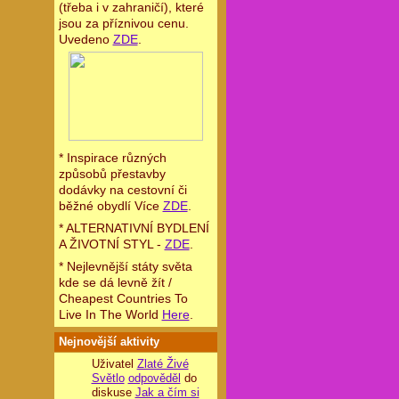
(třeba i v zahraničí), které
jsou za příznivou cenu.
Uvedeno
ZDE
.
* Inspirace různých
způsobů přestavby
dodávky na cestovní či
běžné obydlí Více
ZDE
.
* ALTERNATIVNÍ BYDLENÍ
A ŽIVOTNÍ STYL -
ZDE
.
* Nejlevnější státy světa
kde se dá levně žít /
Cheapest Countries To
Live In The World
Here
.
Nejnovější aktivity
Uživatel
Zlaté Živé
Světlo
odpověděl
do
diskuse
Jak a čím si