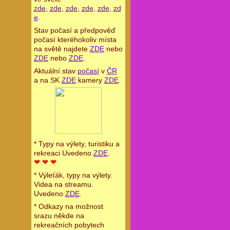
zde
,
zde
,
zde
,
zde
,
zde
,
zd
e
.
Stav počasí a předpověď
počasí kteréhokoliv místa
na světě najdete
ZDE
nebo
ZDE
nebo
ZDE
.
Aktuální stav
počasí
v
ČR
a na SK
ZDE
kamery
ZDE
.
* Typy na výlety, turistiku a
rekreaci Uvedeno
ZDE
.
❤ ❤ ❤
* Výleťák, typy na výlety.
Videa na streamu.
Uvedeno
ZDE
.
* Odkazy na možnost
srazu někde na
rekreačních pobytech