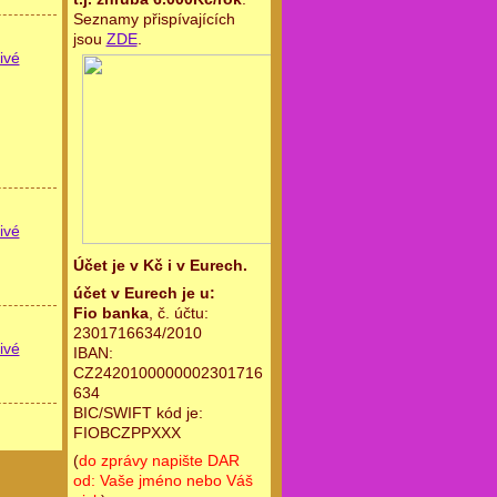
Seznamy přispívajících
jsou
ZDE
.
ivé
ivé
Účet je v Kč i v Eurech.
účet v Eurech je u:
Fio banka
, č. účtu:
2301716634/2010
ivé
IBAN:
CZ2420100000002301716
634
BIC/SWIFT kód je:
FIOBCZPPXXX
(
do zprávy napište DAR
od: Vaše jméno nebo Váš