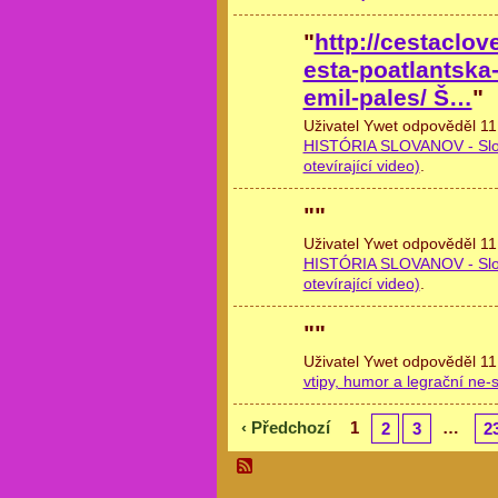
"
http://cestaclov
esta-poatlantska
emil-pales/ Š…
"
Uživatel Ywet odpověděl 11
HISTÓRIA SLOVANOV - Slobod
otevírající video)
.
"
"
Uživatel Ywet odpověděl 11
HISTÓRIA SLOVANOV - Slobod
otevírající video)
.
"
"
Uživatel Ywet odpověděl 11
vtipy, humor a legrační ne-s
‹ Předchozí
1
…
2
3
2