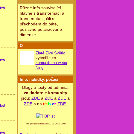
ivé
Různé info související
hlavně s transformací a
trans-mutací, čili s
přechodem do páté,
pozitivně polarizované
dimenze.
O
Zlaté Živé Světlo
vytvořil tuto
ivé
komunitu na webu
Ning
.
Info, nabídky, počasí
Blogy a texty od admina,
zakladatele komunity
jsou:
ZDE
a
ZDE
a
ZDE
a
ZDE
a na
ZDE
.
t
r
e
f
y
.
c
z
ivé
Toto počítadlo načítá od 2. 10. 2014 10:00
ivé