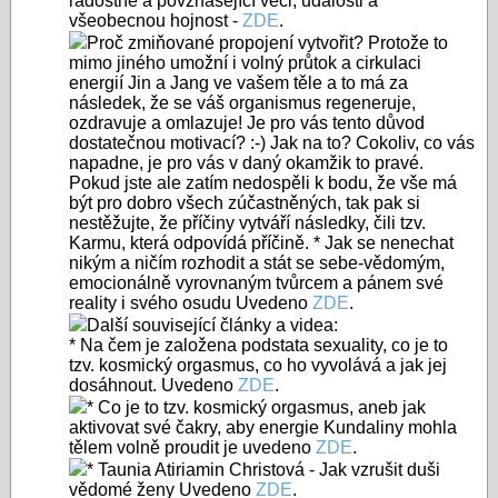
radostné a povznášející věci, události a
všeobecnou hojnost -
ZDE
.
Proč zmiňované propojení vytvořit? Protože to
mimo jiného umožní i
volný průtok a cirkulaci
energií Jin a Jang
ve vašem těle a to má za
následek, že se váš organismus regeneruje,
ozdravuje a omlazuje! Je pro vás tento důvod
dostatečnou motivací? :-) Jak na to? Cokoliv, co vás
napadne, je pro vás v daný okamžik to pravé.
Pokud jste ale zatím nedospěli k bodu, že vše má
být pro dobro všech zúčastněných, tak pak si
nestěžujte, že příčiny vytváří následky, čili
tzv.
Karmu, která
odpovídá
příčině. * Jak se nenechat
nikým a ničím rozhodit a stát se sebe-vědomým,
emocionálně vyrovnaným tvůrcem a pánem své
reality i svého osudu Uvedeno
ZDE
.
Další související články a videa:
* Na čem je založena podstata sexuality, co je to
tzv. kosmický orgasmus, co ho vyvolává a jak jej
dosáhnout. Uvedeno
ZDE
.
* Co je to tzv. kosmický orgasmus, aneb jak
aktivovat své čakry, aby energie Kundaliny mohla
tělem volně proudit je uvedeno
ZDE
.
* Taunia Atiriamin Christová - Jak vzrušit duši
vědomé ženy Uvedeno
ZDE
.