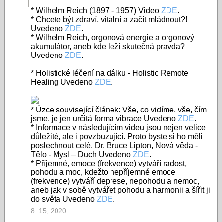
* Wilhelm Reich (1897 - 1957) Video
ZDE
.
* Chcete být zdraví, vitální a začít mládnout?!
Uvedeno
ZDE
.
* Wilhelm Reich, orgonová energie a orgonový
akumulátor, aneb kde leží skutečná pravda?
Uvedeno
ZDE
.
* Holistické léčení na dálku - Holistic Remote
Healing Uvedeno
ZDE
.
* Úzce související článek: Vše, co vidíme, vše, čím
jsme, je jen určitá forma vibrace Uvedeno
ZDE
.
* Informace v následujícím videu jsou nejen velice
důležité, ale i povzbuzující. Proto byste si ho měli
poslechnout celé.
Dr. Bruce Lipton, Nová věda -
Tělo - Mysl – Duch Uvedeno
ZDE
.
* Příjemné, emoce (frekvence) vytváří radost,
pohodu a moc, kdežto nepříjemné emoce
(frekvence) vytváří deprese, nepohodu a nemoc,
aneb jak v sobě vytvářet pohodu a harmonii a šířit ji
do světa Uvedeno
ZDE
.
8. 15, 2020