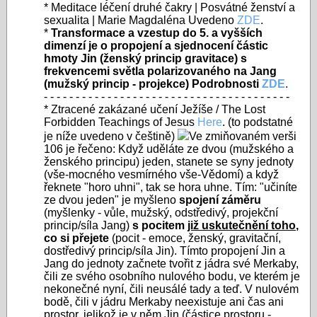
* Meditace léčení druhé čakry | Posvátné ženství a
sexualita | Marie Magdaléna Uvedeno
ZDE
.
*
Transformace a vzestup do 5. a vyšších
dimenzí je o propojení a sjednocení částic
hmoty Jin (ženský princip gravitace) s
frekvencemi světla polarizovaného na Jang
(mužský princip - projekce) Podrobnosti
ZDE
.
- - - - - - - - - - - - - - - - - - - - - - - - - - - - - - - - - - - - - - -
*
Ztracené zakázané učení Ježíše
/ The Lost
Forbidden Teachings of Jesus
Here
. (to podstatné
je níže uvedeno v češtině)
Ve zmiňovaném verši
106 je řečeno: Když uděláte ze dvou (mužského a
ženského principu) jeden, stanete se syny jednoty
(vše-mocného vesmírného vše-Vědomí) a když
řeknete "horo uhni", tak se hora uhne. Tím: "učiníte
ze dvou jeden" je myšleno
spojení záměru
(myšlenky - vůle, mužský, odstředivý, projekční
princip/síla Jang)
s pocitem
již uskutečnění toho
,
co si přejete
(pocit - emoce, ženský, gravitační,
dostředivý princip/síla Jin). Tímto propojení Jin a
Jang do jednoty začnete tvořit z jádra své Merkaby,
čili ze svého osobního nulového bodu, ve kterém je
nekonečné nyní, čili neusálé tady a teď. V nulovém
bodě, čili v jádru Merkaby neexistuje ani čas ani
prostor, jelikož je v něm Jin (částice prostoru -