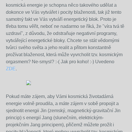
kosmická energie je schopna něco takového udělat a
dokonce ve Vás vytvářet i pocity blaženosti, tak již tento
samotný fakt ve Vás vytváří energetický blok. Proto je
třeba tomu věřit, neboť ne nadarmo se říká, že "víra tvá tě
uzdraví", z důvodu, že odstraňuje negativní programy,
vytvářející energetické bloky. Chcete se stát vědomými
tvůrci svého světa a jeho realit a přitom konstantně
prožívat blaženost, která může vyvrcholit tzv. kosmickým
orgasmem? Ne-smysl? :-( Jak pro koho! :-) Uvedeno
ZDE
.
Pokud máte zájem, aby Vámi kosmická životadárná
energie volně proudila, a máte zájem v sobě propojit a
sjednotit energii Jin (zemský, magnetický-gravitační Jin
princip) s energií Jang (slunečním, elektrickým-
projekčním Jang principem), přičemž můžete prožít i
pocity blaženosti, které mohou vyvrcholit tzv. kosmickým