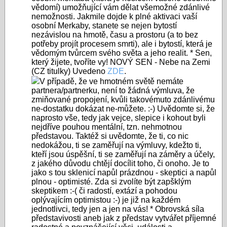
vědomí) umožňující vám dělat všemožné zdánlivé
nemožnosti. Jakmile dojde k plné aktivaci vaší
osobní Merkaby, stanete se nejen bytostí
nezávislou na hmotě, času a prostoru (a to bez
potřeby projít procesem smrti), ale i bytostí, která je
vědomým tvůrcem svého světa a jeho realit. * Sen,
který žijete, tvoříte vy! NOVÝ SEN - Nebe na Zemi
(CZ titulky) Uvedeno
ZDE
.
V případě, že ve hmotném světě nemáte
partnera/partnerku, není to žádná výmluva, že
zmiňované propojení, kvůli takovémuto zdánlivému
ne-dostatku dokázat ne-můžete. :-) Uvědomte si, že
naprosto vše, tedy jak vejce, slepice i kohout byli
nejdříve pouhou mentální, tzn. nehmotnou
představou. Taktéž si uvědomte, že ti, co nic
nedokážou, ti se zaměřují na výmluvy, kdežto ti,
kteří jsou úspěšní, ti se zaměřují na záměry a účely,
z jakého důvodu chtějí docílit toho, či onoho. Je to
jako s tou sklenicí napůl prázdnou - skeptici a napůl
plnou - optimisté. Zda si zvolíte být zapšklým
skeptikem :-( či radostí, extází a pohodou
oplývajícím optimistou :-) je již na každém
jednotlivci, tedy jen a jen na vás! * Obrovská síla
představivosti aneb jak z představ vytvářet příjemné