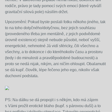
rodiče, právo je tady pomocí svých emocí (které vytváří
gravitační silová pole) násilím držet.
Upozornění: Pokud byste poslali fotku někoho jiného, tak
to na toho dotyčného/dotyčnou, bez jejich souhlasu
(provedeného třeba jen mentálně, z jejich podvědomé
úrovně existence) stejně nebude působit, neboť vyšší,
energetické, nehmotné Já vidí sféricky, čili všechno a
všechny, a to dokonce i do kteréhokoliv času a prostoru
(tedy i do minulosti a pravděpodobné budoucnosti) a
proto se nedá nijak, nikým, ani ničím ohloupit. Obalamutit
se dá kupř. člověk, lépe řečeno jeho ego, nikoliv však
duchovní podstata.
PS: Na dálku se dá propojit i s někým, kdo má zájem
s Vámi prožít erotické blaho
(kupř. s párovou duší)
a to
bez potřeby jakékoliv stimulace.
Takovéto energetické