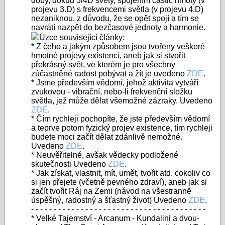
doby, dokud 3/4D světy, spojením částic hmoty (v
projevu 3.D) s frekvencemi světla (v projevu 4.D)
nezaniknou, z důvodu, že se opět spojí a tím se
navrátí nazpět do bezčasové jednoty a harmonie.
Úzce související články:
* Z čeho a jakým způsobem jsou tvořeny veškeré
hmotné projevy existencí, aneb jak si stvořit
překrásný svět, ve kterém je pro všechny
zúčastněné radost pobývat a žít je uvedeno
ZDE
.
* Jsme především vědomí, jehož aktivita vytváří
zvukovou - vibrační, nebo-li frekvenční složku
světla, jež může dělat všemožné zázraky. Uvedeno
ZDE
.
* Čím rychleji pochopíte, že jste především vědomí
a teprve potom fyzický projev existence, tím rychleji
budete moci začít dělat zdánlivě nemožné.
Uvedeno
ZDE
.
* Neuvěřitelné, avšak vědecky podložené
skutečnosti Uvedeno
ZDE
.
* Jak získat, vlastnit, mít, umět, tvořit atd. cokoliv co
si jen přejete (včetně pevného zdraví), aneb jak si
začít tvořit Ráj na Zemi (návod na všestranně
úspěšný, radostný a šťastný život) Uvedeno
ZDE
.
- - - - - - - - - - - - - - - - - - - - - - - - - - - - - - - - - - - - - - -
* Velké Tajemství - Arcanum - Kundalini a dvou-