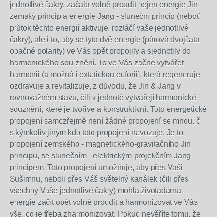
jednotlivé čakry, začala volně proudit nejen energie Jin -
zemský princip a energie Jang - sluneční princip (neboť
průtok těchto energií
aktivuje,
roztáčí vaše jednotlivé
čakry)
, ale i to, aby se tyto dvě energie (párová dvojčata
opačné polarity) ve Vás opět propojily a sjednotily do
harmonického sou-znění. To
ve Vás začne vytvářet
harmonii (a možná i extatickou euforii), která regeneruje,
ozdravuje a revitalizuje, z důvodu, že Jin & Jang v
rovnovážném stavu, čili v jednotě vytvářejí harmonické
souznění, které je tvořivé a konstruktivní. Toto energetické
propojení samozřejmě není žádné propojení se mnou, či
s kýmkoliv jiným kdo toto propojení navozuje. Je to
propojení zemského - magnetického-gravitačního Jin
principu, se slunečním - elektrickým-projekčním Jang
principem. Toto propojení umožňuje, aby přes Vaši
Sušimnu, neboli přes Váš světelný kanálek (čili přes
všechny Vaše jednotlivé čakry) mohla životadárná
energie začít opět volně proudit a harmonizovat ve Vás
vše, co je třeba zharmonizovat. Pokud nevěříte tomu, že