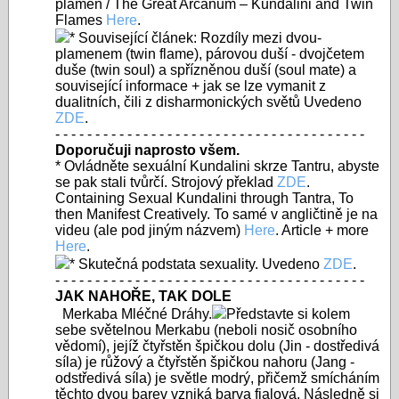
plamen / The Great Arcanum – Kundalini and Twin
Flames
Here
.
* Související článek: Rozdíly mezi dvou-
plamenem (twin flame), párovou duší - dvojčetem
duše (twin soul) a spřízněnou duší (soul mate) a
související informace + jak se lze vymanit z
dualitních, čili z disharmonických světů Uvedeno
ZDE
.
- - - - - - - - - - - - - - - - - - - - - - - - - - - - - - - - - - - - - - -
Doporučuji naprosto všem.
*
Ovládněte sexuální Kundalini skrze Tantru, abyste
se pak stali tvůrčí
. Strojový překlad
ZDE
.
Containing Sexual Kundalini through Tantra, To
then Manifest Creatively. To samé v angličtině je na
videu (ale pod jiným názvem)
Here
. Article + more
Here
.
* Skutečná podstata sexuality. Uvedeno
ZDE
.
- - - - - - - - - - - - - - - - - - - - - - - - - - - - - - - - - - - - - - -
JAK NAHOŘE, TAK DOLE
Merkaba Mléčné Dráhy.
Představte si kolem
sebe světelnou Merkabu (neboli nosič osobního
vědomí), jejíž čtyřstěn špičkou dolu (Jin - dostředivá
síla) je růžový a čtyřstěn špičkou nahoru (Jang -
odstředivá síla) je světle modrý, přičemž smícháním
těchto dvou barev vzniká barva fialová. Následně si