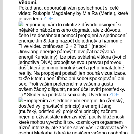
Vědomí.
Pokud ano, doporučuji vám poslechnout si celé
video: Rukopis Magdaleny by Mia Ra (Meriel), které
je uvedeno
ZDE
.
Doporučuji vám to nikoliv z důvodu osvojení si
nějakého náboženského dogmatu, ale z důvodu,
čeho lze dosáhnout pomocí propojení a sjednocení
energie Jin & Jang nazpět do jednoty a harmonie.
Ti ve videu zmiňovaní 2 + 2 "hadi" (nebo-li
Jin&Jang energie párových dvojčat nazývaná
energií Kundaliny), lze přes světelná vlákna (tvořící
jednotlivá DNA) propojit se svou pravou párovou
duší, která je mimo hmotný svět a jeho hmatatelné
reality. Na propojení postačí jen pouhá vizualizace,
takže k tomu není třeba ani sebeuspokojování, ani
sex. Proti vašim preferencím a vašemu gustu
ovšem žádný dišputát, neboť účel světí prostředky.
:-) * Skutečná podstata sexuality. Uvedeno
ZDE
.
Propojením a sjednocením energie Jin (ženský,
dostředivý, gravitační princip) s energií Jang
(mužský, odstředivý, projekční princip) začnete
nejen prožívat stále intenzivnější pocity blaženosti,
které mohou vyvrcholit tzv. kosmickým orgasmem
různé intenzity, ale začne se ve vás i aktivovat vaše
osobní Merkaba (která je nosičem vašeho osobního