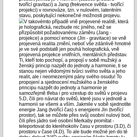
tvořící gravitaci) a Jang (frekvence světla - tvořící
projekci) v rovnováze, tzn. v nulovém, latentním
stavu, poskytující nekonečné možnosti projevu.
V takovémto případě vně projevené realitě, která
je holografická, nezbude nic jiného, než se
přizpůsobit požadovanému záměru (Jang -
projekce) a pomocí emoce (Jin - gravitace) se vně
projevená realita změní, neboť vše zdánlivě hmotné
je ve své podstatě jen pouhá holografická, vně
projevená projekce vnitřních, mentálních představ.
Ti, kteří toto pochopí, a propojí v sobě mužský a
ženský princip nazpět do jednoty a harmonie, ti se
stanou nejen vědomými tvůrci svého světa a jeho
realit, ale i neomezenými pány svého osudu! To
propojení a sjednocení mužského a ženského
principu nazpět do jednoty a harmonie je
samozřejmě třeba i pro vzestup do světů v projevu
5.D, čili pro návrat do světů, které jsou v jednotě a
harmonii se všemi a vším. Jakmile v sobě sjednotíte
energie Jang (tvořící čas) s energiemi Jin (tvořící
prostor), tak se můžete přes svůj osobní nulový bod,
čili přes jádro své osobní Merkaby promítat -
teleportovat do kteréhokoliv času v prostoru (3.D), či
prostoru v čase (4.D). To ale bude možné jen do té