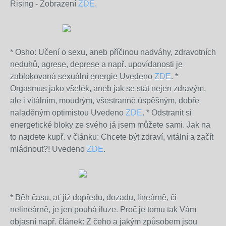
Rising - Zobrazení
ZDE
.
* Osho: Učení o sexu, aneb příčinou nadváhy, zdravotních
neduhů, agrese, deprese a např. upovídanosti je
zablokovaná sexuální energie Uvedeno
ZDE
. *
Orgasmus jako všelék, aneb jak se stát nejen zdravým,
ale i vitálním, moudrým, všestranně úspěšným, dobře
naladěným optimistou Uvedeno
ZDE
.
* Odstranit si
energetické bloky ze svého já jsem můžete sami. Jak na
to najdete kupř. v článku: Chcete být zdraví, vitální a začít
mládnout?! Uvedeno
ZDE
.
* Běh času, ať již dopředu, dozadu, lineárně, či
nelineárně, je jen pouhá iluze. Proč je tomu tak Vám
objasní např. článek: Z čeho a jakým způsobem jsou