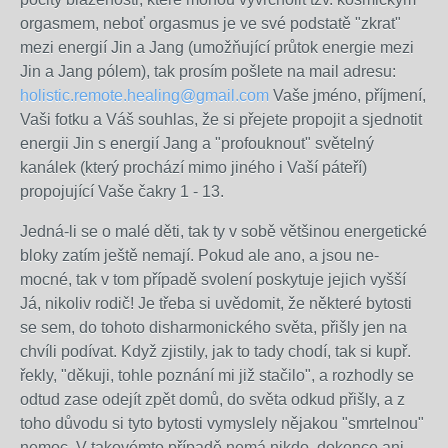
orgasmem, neboť orgasmus je
ve své podstatě "zkrat"
mezi energií Jin a Jang (umožňující
průtok energie mezi
Jin a Jang pólem), tak prosím pošlete
na mail adresu:
holistic.remote.healing@gmail.com
Vaše jméno, příjmení,
Vaši fotku a Váš souhlas, že si přejete propojit a sjednotit
energii Jin s energií Jang a "profouknout" světelný
kanálek (který prochází mimo jiného i Vaší páteří)
propojující Vaše čakry 1 - 13.
Jedná-li se o malé děti, tak ty v sobě většinou energetické
bloky zatím ještě nemají. Pokud ale ano, a jsou ne-
mocné, tak v tom případě svolení poskytuje jejich vyšší
Já, nikoliv rodič! Je třeba si uvědomit, že některé bytosti
se sem, do tohoto disharmonického světa, přišly jen na
chvíli podívat. Když zjistily, jak to tady chodí, tak si kupř.
řekly, "děkuji, tohle poznání mi již stačilo", a rozhodly se
odtud zase odejít zpět domů, do světa odkud přišly, a z
toho důvodu si tyto bytosti vymyslely nějakou "smrtelnou"
nemoc. V takovémto případě nemá nikdo, dokonce ani