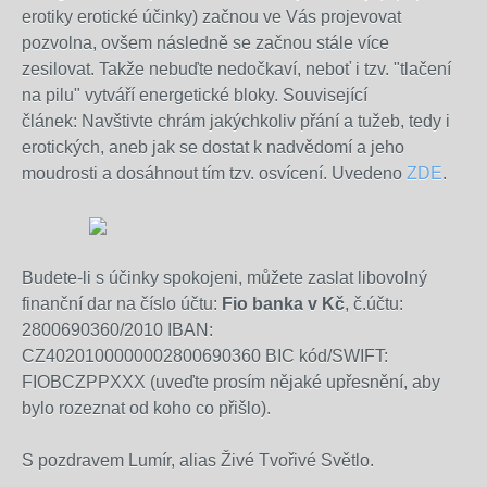
erotiky
erotické účinky) začnou ve Vás projevovat
pozvolna, ovšem následně se začnou stále více
zesilovat. Takže nebuďte nedočkaví, neboť i tzv. "tlačení
na pilu" vytváří energetické bloky. Související
článek: Navštivte chrám jakýchkoliv přání a tužeb, tedy i
erotických, aneb jak se dostat k nadvědomí a jeho
moudrosti a dosáhnout tím tzv. osvícení. Uvedeno
ZDE
.
Budete-li s účinky spokojeni, můžete zaslat libovolný
finanční dar na číslo účtu:
Fio banka v Kč
, č.účtu:
2800690360/2010 IBAN:
CZ4020100000002800690360 BIC kód/SWIFT:
FIOBCZPPXXX (uveďte prosím nějaké upřesnění, aby
bylo rozeznat od koho co přišlo).
S pozdravem Lumír, alias Živé Tvořivé Světlo.