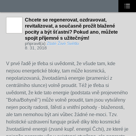
Chcete se regenerovat, ozdravovat,
revitalizovat, a současně prožít blažené
pocity a být šťastni? Pokud ano, můžete
spojit příjemné s užitečným!
připravil(a)
Zlaté Živé Světlo
8. 31, 2018
V prvé řadě je třeba si uvědomit, že všude tam, kde
nejsou energetické bloky, tam může kosmická,
nepolarizovaná, životadárná energie (pramenící z
centrálního slunce) volně proudit. Též je třeba si
uvědomit, že kde tato energie (podstata vně projeveného
"Boha/Bohyně")
může
volně proudit, tam jsou vytvářeny
nejen pocity radosti, štěstí a vnitřní pohody - blaženosti,
ale tam nemohou být ani vůbec žádné ne-moci. Tzv.
holistické uzdravení funguje právě díky této
kosmické
životadárné energii (zvané kupř. energií Čchi), ze které je