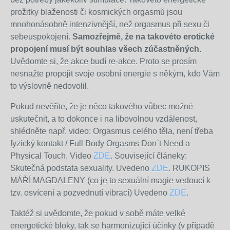
prožitky blaženosti či kosmických orgasmů jsou
mnohonásobně intenzivnější, než orgasmus při sexu či
sebeuspokojení.
Samozřejmě, že na takovéto erotické
propojení musí být souhlas všech zúčastněných
.
Uvědomte si, že akce budí re-akce. Proto
se prosím
nesnažte propojit svoje osobní energie s někým, kdo Vám
to výslovně nedovolil.
Pokud nevěříte, že je něco takového vůbec možné
uskutečnit, a to dokonce i na libovolnou vzdálenost,
shlédněte např. video: Orgasmus celého těla, není třeba
fyzický kontakt / Full Body Orgasms Don`t Need a
Physical Touch.
Video
ZDE
. Související článeky:
Skutečná podstata sexuality. Uvedeno
ZDE
. RUKOPIS
MÁŘÍ MAGDALENY (co je to sexuální magie vedoucí k
tzv. osvícení a pozvednutí vibrací) Uvedeno
ZDE
.
Taktéž si u
vědomte, že pokud v sobě máte velké
energetické bloky, tak se harmonizující účinky (
v případě