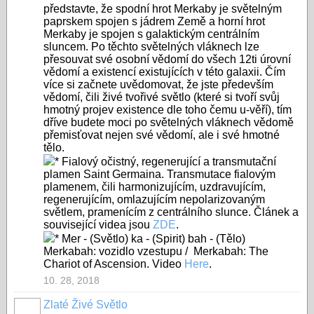
představte, že spodní hrot Merkaby je světelným
paprskem spojen s jádrem Země a horní hrot
Merkaby je spojen s galaktickým centrálním
sluncem. Po těchto světelných vláknech lze
přesouvat své osobní vědomí do všech 12ti úrovní
vědomí a existencí existujících v této galaxii. Čím
více si začnete uvědomovat, že jste především
vědomí, čili živé tvořivé světlo (které si tvoří svůj
hmotný projev existence dle toho čemu u-věří), tím
dříve budete moci po světelných vláknech vědomě
přemisťovat nejen své vědomí, ale i své hmotné
tělo.
* Fialový očistný, regenerující a transmutační
plamen Saint Germaina. Transmutace fialovým
plamenem, čili harmonizujícím, uzdravujícím,
regenerujícím, omlazujícím nepolarizovaným
světlem, pramenícím z centrálního slunce. Článek a
související videa jsou
ZDE
.
* Mer - (Světlo) ka - (Spirit) bah - (Tělo)
Merkabah: vozidlo vzestupu / Merkabah: The
Chariot of Ascension. Video
Here
.
10. 28, 2018
Zlaté Živé Světlo