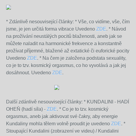
* Zdánlivě nesouvisející články: *
Vše, co vidíme, vše, čím
jsme, je jen určitá forma vibrace Uvedeno
ZDE
.
*
Návod
na prožívání neustálých pocitů blaženosti, aneb jak se
můžete naladit na harmonické frekvence a konstantně
prožívat příjemné, blažené až extatické či euforické pocity
Uvedeno
ZDE
.
* Na čem je založena podstata sexuality,
co je to tzv. kosmický orgasmus, co ho vyvolává a jak jej
dosáhnout. Uvedeno
ZDE
.
Další zdánlivě nesouvisející články: * KUNDALINI - HADÍ
OHEŇ (hadí síla) -
ZDE
. * Co je to tzv. kosmický
orgasmus, aneb jak aktivovat své čakry, aby energie
Kundaliny mohla tělem volně proudit je uvedeno
ZDE
. *
Stoupající Kundalini (zobrazení ve videu) / Kundalini