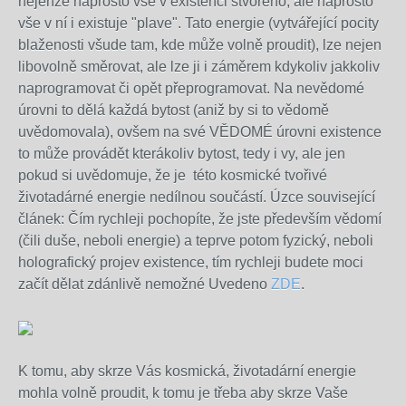
nejenže naprosto vše v existenci stvořeno, ale naprosto
vše v ní i existuje "plave". Tato energie (vytvářející pocity
blaženosti všude tam, kde může volně proudit), lze nejen
libovolně směrovat, ale
lze
ji i záměrem kdykoliv jakkoliv
naprogramovat či opět přeprogramovat. Na nevědomé
úrovni to dělá každá bytost (aniž by si to vědomě
uvědomovala), ovšem na své VĚDOMÉ úrovni existence
to může provádět kterákoliv bytost, tedy i vy, ale jen
pokud si uvědomuje, že je
této kosmické tvořivé
životadárné e
nergie
nedílnou součástí
. Úzce související
článek:
Čím rychleji pochopíte, že jste především vědomí
(čili duše, neboli energie) a teprve potom fyzický, neboli
holografický projev existence, tím rychleji budete moci
začít dělat zdánlivě nemožné Uvedeno
ZDE
.
K tomu, aby skrze Vás kosmická,
životadární energie
mohla volně proudit, k tomu je třeba aby skrze Vaše