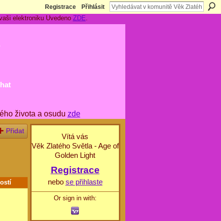
Registrace
Přihlásit
 vaši elektroniku Uvedeno
ZDE
.
t
hat
ého života a osudu
zde
Přidat
Vítá vás
Věk Zlatého Světla - Age of
Golden Light
Registrace
nebo
se přihlaste
ostí
Or sign in with: