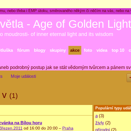
ckému, nebo třeba i EMP útoku, směrovaného někým či něčím na vás, nebo na
větla - Age of Golden Ligh
o moudrosti- of inner eternal light and its wisdom
ětluška
fórum
blogy
skupiny
akce
foto
videa
top 10
c
aneb podrobný postup jak se stát vědomým tvůrcem a pánem sv
ts
Moje události
i v
(1)
Populární typy udál
a
(3)
živly
(2)
vánka na Bílou horu
Březen.2011
od 16:00 do 20:00 –
Praha
přírodní
(2)