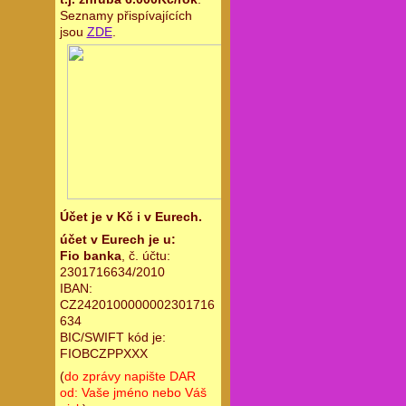
Seznamy přispívajících
jsou
ZDE
.
Účet je v Kč i v Eurech.
účet v Eurech je u:
Fio banka
, č. účtu:
2301716634/2010
IBAN:
CZ2420100000002301716
634
BIC/SWIFT kód je:
FIOBCZPPXXX
(
do zprávy napište DAR
od: Vaše jméno nebo Váš