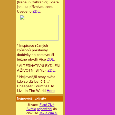
(třeba i v zahraničí), které
jsou za příznivou cenu.
Uvedeno
ZDE
.
* Inspirace různých
způsobů přestavby
dodávky na cestovní či
běžné obydlí Více
ZDE
.
* ALTERNATIVNÍ BYDLENÍ
A ŽIVOTNÍ STYL -
ZDE
.
* Nejlevnější státy světa
kde se dá levně žít /
Cheapest Countries To
Live In The World
Here
.
Nejnovější aktivity
Uživatel
Zlaté Živé
Světlo
odpověděl
do
diskuse
Jak a čím si