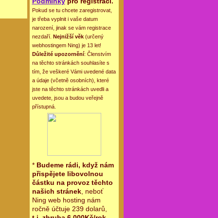
Podmínky
pro registraci.
Pokud se tu chcete zaregistrovat,
je třeba vyplnit i vaše datum
narození, jinak se vám registrace
nezdaří.
Nejnižší věk
(určený
webhostingem Ning) je 13 let!
Důležité upozornění
: Členstvím
na těchto stránkách souhlasíte s
tím, že veškeré Vámi uvedené data
a údaje (včetně osobních), které
jste na těchto stránkách uvedli a
uvedete, jsou a budou veřejně
přístupná.
*
Budeme rádi, když nám
přispějete libovolnou
částku na provoz těchto
našich stránek
, neboť
Ning web hosting nám
ročně účtuje 239 dolarů,
t.j. zhruba 6.000Kč/rok
.