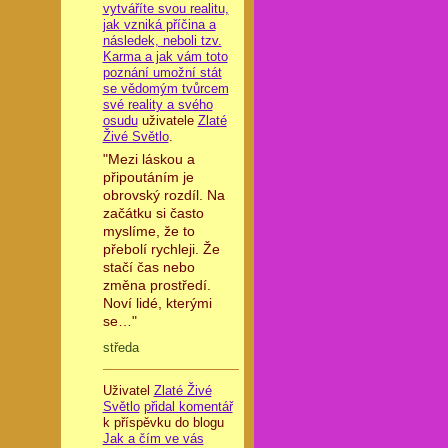
vytváříte svou realitu,
jak vzniká příčina a
následek, neboli tzv.
Karma a jak vám toto
poznání umožní stát
se vědomým tvůrcem
své reality a svého
osudu
uživatele
Zlaté
Živé Světlo
.
"Mezi láskou a
připoutáním je
obrovský rozdíl. Na
začátku si často
myslíme, že to
přebolí rychleji. Že
stačí čas nebo
změna prostředí.
Noví lidé, kterými
se…"
středa
Uživatel
Zlaté Živé
Světlo
přidal komentář
k příspěvku do blogu
Jak a čím ve vás