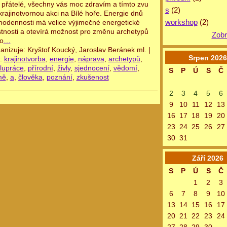
í přátelé, všechny vás moc zdravím a tímto zvu
s
(2)
krajinotvornou akci na Bílé hoře. Energie dnů
workshop
(2)
nodennosti má velice výjimečné energetické
stnosti a otevírá možnost pro změnu archetypů
Zobr
lo
…
anizuje: Kryštof Koucký, Jaroslav Beránek ml. |
Srpen
2026
:
krajinotvorba
,
energie
,
náprava
,
archetypů
,
lupráce
,
přírodní
,
živly
,
sjednocení
,
vědomí
,
S
P
Ú
S
Č
mě
,
a
,
člověka
,
poznání
,
zkušenost
2
3
4
5
6
9
10
11
12
13
16
17
18
19
20
23
24
25
26
27
30
31
Září
2026
S
P
Ú
S
Č
1
2
3
6
7
8
9
10
13
14
15
16
17
20
21
22
23
24
27
28
29
30