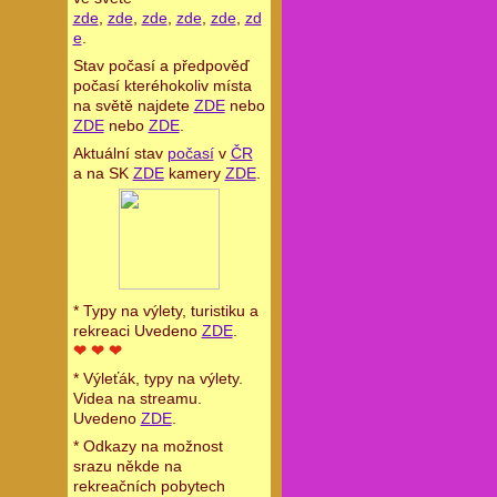
zde
,
zde
,
zde
,
zde
,
zde
,
zd
e
.
Stav počasí a předpověď
počasí kteréhokoliv místa
na světě najdete
ZDE
nebo
ZDE
nebo
ZDE
.
Aktuální stav
počasí
v
ČR
a na SK
ZDE
kamery
ZDE
.
* Typy na výlety, turistiku a
rekreaci Uvedeno
ZDE
.
❤ ❤ ❤
* Výleťák, typy na výlety.
Videa na streamu.
Uvedeno
ZDE
.
* Odkazy na možnost
srazu někde na
rekreačních pobytech