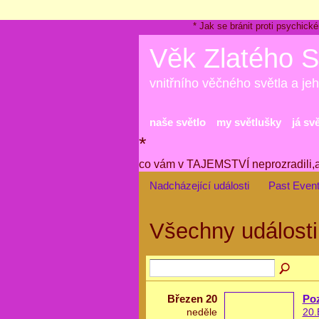
* Jak se bránit proti psychi
Věk Zlatého S
vnitřního věčného světla a jeh
naše světlo
my světlušky
já sv
*
co vám v TAJEMSTVÍ neprozradili,
Nadcházející události
Past Even
Všechny událost
Březen 20
Poz
neděle
20.