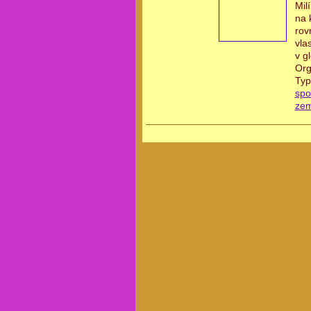
Mil
na 
rov
vla
v g
Org
Typ
spo
ze