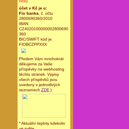
nick
)
účet v Kč je u:
Fio banka
, č. účtu:
2800690360/2010
IBAN:
CZ4020100000002800690
360
BIC/SWIFT kód je:
FIOBCZPPXXX
Předem Vám mnohokrát
děkujeme za Vaše
příspěvky na webhosting
těchto stránek. Výpisy
všech příspěvků jsou
uvedeny v jednotlivých
seznamech
ZDE
.)
* Aktuální teploty kdekoliv
ve světe