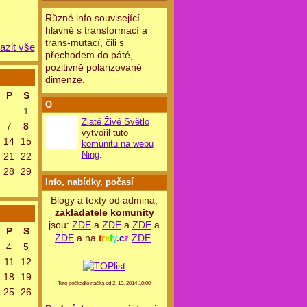
Různé info související
hlavně s transformací a
trans-mutací, čili s
azit vše
přechodem do páté,
pozitivně polarizované
dimenze.
P
S
O
1
Zlaté Živé Světlo
7
8
vytvořil tuto
14
15
komunitu na webu
Ning
.
21
22
28
29
Info, nabídky, počasí
Blogy a texty od admina,
zakladatele komunity
jsou:
ZDE
a
ZDE
a
ZDE
a
P
S
ZDE
a na
ZDE
.
t
r
e
f
y
.
c
z
4
5
11
12
18
19
Toto počítadlo načítá od 2. 10. 2014 10:00
25
26