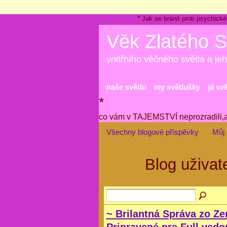
* Jak se bránit proti psychi
Věk Zlatého S
vnitřního věčného světla a jeh
naše světlo
my světlušky
já sv
*
co vám v TAJEMSTVÍ neprozradili,
Všechny blogové příspěvky
Můj 
Blog uživat
~ Brilantná Správa zo Z