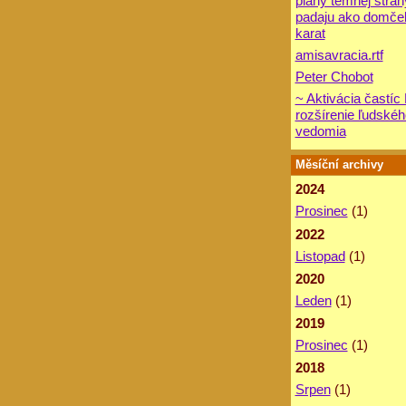
plany temnej stran
padaju ako domče
karat
amisavracia.rtf
Peter Chobot
~ Aktivácia častíc
rozšírenie ľudskéh
vedomia
Měsíční archivy
2024
Prosinec
(1)
2022
Listopad
(1)
2020
Leden
(1)
2019
Prosinec
(1)
2018
Srpen
(1)