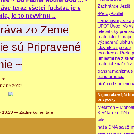
mie ~ Do FatherMotherGod ... -
Zachránce Ježíš.
ve teraz všetci ľudstva je v
-Percy-Collet
ia, je to nevyhnu…
"Rozhovory s kap
UFO" Úvod: Vo vš
práva zo Zeme
telepaticky prená
materiáloch hrajú
významnú úlohu v
ie sú Pripravené
slovník a spôsob
vyjadrenia. Preto 
umiestni na získa
mie ~
materiál značnú 
transhumanizmus 
transformacia
niečo od spojenco
07.09.2012…
Nejpopulárnější bl
příspěvky
Metatron – Monoa
v 13:29 — Žádné komentáře
Kryštalické Tělo
wtc
naša DNA sa už m