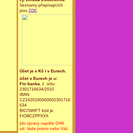
Seznamy přispívajících
jsou
ZDE
.
Účet je v Kč i v Eurech.
účet v Eurech je u:
Fio banka
, č. účtu:
2301716634/2010
IBAN:
CZ2420100000002301716
634
BIC/SWIFT kód je:
FIOBCZPPXXX
(
do zprávy napište DAR
od: Vaše jméno nebo Váš