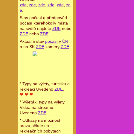
zde
,
zde
,
zde
,
zde
,
zde
,
zd
e
.
Stav počasí a předpověď
počasí kteréhokoliv místa
na světě najdete
ZDE
nebo
ZDE
nebo
ZDE
.
Aktuální stav
počasí
v
ČR
a na SK
ZDE
kamery
ZDE
.
* Typy na výlety, turistiku a
rekreaci Uvedeno
ZDE
.
❤ ❤ ❤
* Výleťák, typy na výlety.
Videa na streamu.
Uvedeno
ZDE
.
* Odkazy na možnost
srazu někde na
rekreačních pobytech