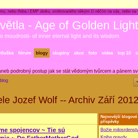
ckému, nebo třeba i EMP útoku, směrovaného někým či něčím na vás, nebo na
větla - Age of Golden Ligh
o moudrosti- of inner eternal light and its wisdom
ětluška
fórum
blogy
skupiny
akce
foto
videa
top 10
c
aneb podrobný postup jak se stát vědomým tvůrcem a pánem sv
blog
ele Jozef Wolf -- Archiv Září 201
Nejnovější blogové
příspěvky
eme spojencov ~ Tie sú
Božie milosrdenst
Kniha pravdy