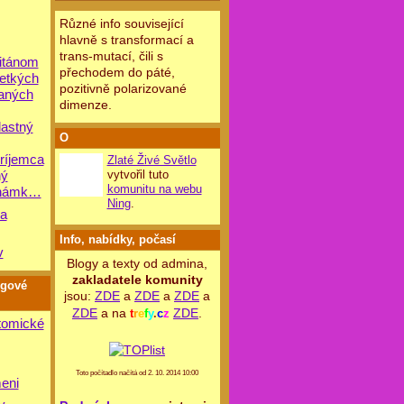
Různé info související
hlavně s transformací a
trans-mutací, čili s
itánom
přechodem do páté,
etkých
pozitivně polarizované
šaných
dimenze.
lastný
O
príjemca
Zlaté Živé Světlo
vytvořil tuto
ný
komunitu na webu
známk…
Ning
.
a
Info, nabídky, počasí
v
Blogy a texty od admina,
zakladatele komunity
ogové
jsou:
ZDE
a
ZDE
a
ZDE
a
ZDE
a na
ZDE
.
t
r
e
f
y
.
c
z
tomické
Toto počítadlo načítá od 2. 10. 2014 10:00
eni