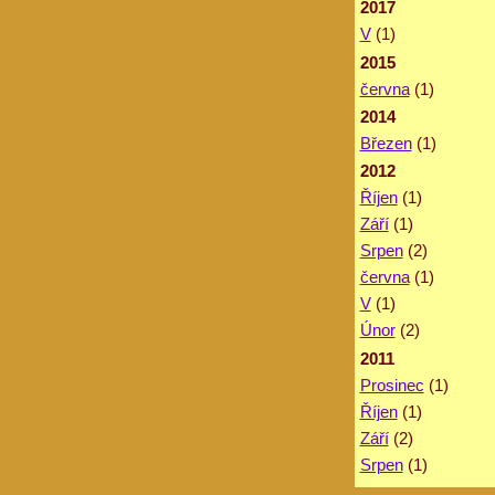
2017
V
(1)
2015
června
(1)
2014
Březen
(1)
2012
Říjen
(1)
Září
(1)
Srpen
(2)
června
(1)
V
(1)
Únor
(2)
2011
Prosinec
(1)
Říjen
(1)
Září
(2)
Srpen
(1)