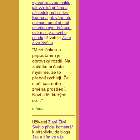
vytváříte svou realitu,
jak vzniká příčina a
následek, neboli tzv.
Karma a jak vám toto
poznání umožní stát
se vědomým tvůrcem
své reality a svého
osudu
uživatele
Zlaté
Živé Světlo
.
"Mezi láskou a
připoutáním je
obrovský rozdíl. Na
začátku si často
myslíme, že to
přebolí rychleji. Že
stačí čas nebo
změna prostředí.
Noví lidé, kterými
se…"
středa
Uživatel
Zlaté Živé
Světlo
přidal komentář
k příspěvku do blogu
Jak a čím ve vás