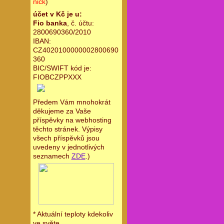
nick
)
účet v Kč je u:
Fio banka
, č. účtu:
2800690360/2010
IBAN:
CZ4020100000002800690
360
BIC/SWIFT kód je:
FIOBCZPPXXX
Předem Vám mnohokrát
děkujeme za Vaše
příspěvky na webhosting
těchto stránek. Výpisy
všech příspěvků jsou
uvedeny v jednotlivých
seznamech
ZDE
.)
* Aktuální teploty kdekoliv
ve světe