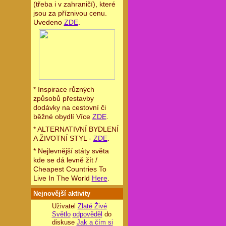
(třeba i v zahraničí), které
jsou za příznivou cenu.
Uvedeno
ZDE
.
* Inspirace různých
způsobů přestavby
dodávky na cestovní či
běžné obydlí Více
ZDE
.
* ALTERNATIVNÍ BYDLENÍ
A ŽIVOTNÍ STYL -
ZDE
.
* Nejlevnější státy světa
kde se dá levně žít /
Cheapest Countries To
Live In The World
Here
.
Nejnovější aktivity
Uživatel
Zlaté Živé
Světlo
odpověděl
do
diskuse
Jak a čím si