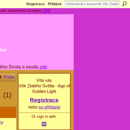
Registrace
Přihlásit
 vaši elektroniku Uvedeno
ZDE
.
t
hat
ého života a osudu
zde
Přidat
Vítá vás
Věk Zlatého Světla - Age of
Golden Light
2
(1)
Registrace
nebo
se přihlaste
Or sign in with:
vo