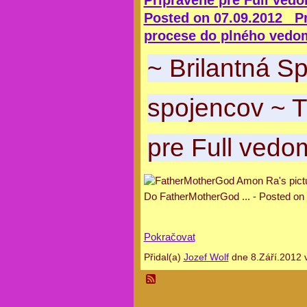
Pripravené pre Full vedo
Posted on 07.09.2012 Prá
procese do plného vedom
~ Brilantná S
spojencov ~ T
pre Full vedo
Do
FatherMotherGod ...
- Posted on
Pokračovat
Přidal(a)
Jozef Wolf
dne 8.Září.2012 