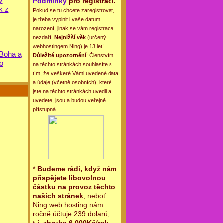
y
Podmínky
pro registraci.
k z
Pokud se tu chcete zaregistrovat,
je třeba vyplnit i vaše datum
narození, jinak se vám registrace
nezdaří.
Nejnižší věk
(určený
webhostingem Ning) je 13 let!
 Boha a
Důležité upozornění
: Členstvím
o
na těchto stránkách souhlasíte s
tím, že veškeré Vámi uvedené data
a údaje (včetně osobních), které
jste na těchto stránkách uvedli a
uvedete, jsou a budou veřejně
přístupná.
*
Budeme rádi, když nám
přispějete libovolnou
částku na provoz těchto
našich stránek
, neboť
Ning web hosting nám
ročně účtuje 239 dolarů,
t.j. zhruba 6.000Kč/rok
.