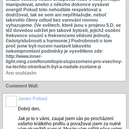
manipulovat, anebo z někoho dokonce vysávat
energii! Pokud toto nehodláte respektovat a
dodržovat, tak se sem ani nepřihlašujte, neboť
takovéto členy odtud bez varování rovnou
vyhazujeme. (Ve světech, které jsou v projevu 5.D, se
též dovedou udržet jen takové bytosti, jejichž osobní
frekvence souzní s frekvencemi vědomí jednoty,
čistoty/slušnosti a harmonie.) Podrobnosti o tom
proč jsme byli nuceni nastavit takovéto
nekompromisní podmínky je vysvětleno zde:
http://www.inner-
light.ning.com/forum/topics/upozorneni-pro-vsechny-
na-techto-strankach-byl-a-nadale-zustane-p
Ano souhlasím
Comment Wall:
James Pollard
Dobrý den,
Jak je to s vámi, zaujal jsem vás po procházení
vašeho krátkého profilu a považoval jsem za nutné
vám okamžitě napsat. Musím vám sdělit něco velmi