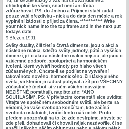
To, že se zde každý z vás má chovat slušně a
ohleduplně ke všem, snad není ani třeba
zdůrazňovat. PS: do Jméno a Příjmení stačí zadat
pouze vaší přezdívku - nick a do data den měsíc a rok
vyplnění žádosti o přijetí za člena. ************* Write
your nick name into the top frame and in the next put
todays date.
9.Březen.1991
Světy duality, čili třetí a čtvrtá dimenze, jsou o akci a
následné reakci, kdežto světy jednoty, páté a vyšších
dimenzí, již o akci a následné reakci nejsou, ale jsou o
vzájemné podpoře, spolupráci a harmonickém
tvoření, které vytváří hodnoty pro blaho všech
zúčastněných. Chcete-li se podílet na vytváření
takovéhoto nového, harmonického, čili láskyplného
světa, ve kterém je radost pobývat a žít pro VŠECHNY
zúčastněné (neboť si v něm všichni navzájem
NEZIŠTNĚ pomáhají), napište zde: *ANO
SOUHLASÍM*. PS: V přivítacím komentáři sice uvidíte:
Vítejte ve společném svobodném světě, ale berte na
vědomí, že vaše svoboda končí tam, kde začíná
svoboda ostatních, tvořící tento náš celek. Proto
předem upozorňuji na to, že zde nestrpíme, abyste se
zde přeli, dohadovali či chovali nějak nezdvořile, či se
snažili někoho něčím ohlupovat nebo s někým nějak