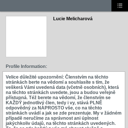
Lucie Melicharová
Profile Information:
Velice důležité upozornění: Členstvím na těchto
stránkách berte na vědomí a souhlasíte s tím, že
veškerá Vámi uvedená data (včetně osobních), která
na těchto stránkách uvedete, jsou a budou veřejně
přístupná. Též berete na vědomí, že členstvím se
KAŽDÝ jednotlivý člen, tedy i vy, stává PLNĚ
odpovědný za NAPROSTO vše, co na těchto
stránkách uvádí a jak se zde prezentuje. My v žádném
případě neručíme za správnost ani úplnost
jakýchkoliv údajů, na těchto stránkách uvedených.