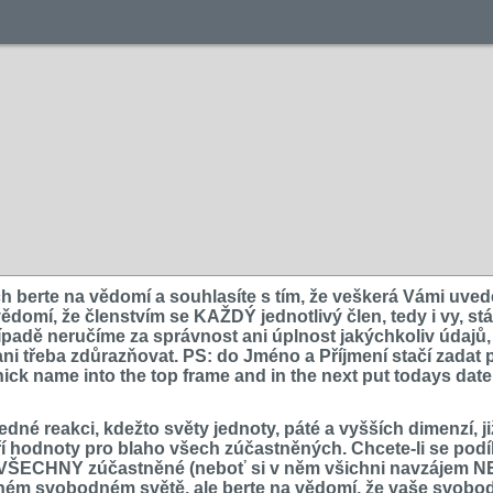
ch berte na vědomí a souhlasíte s tím, že veškerá Vámi uved
 vědomí, že členstvím se KAŽDÝ jednotlivý člen, tedy i vy
ípadě neručíme za správnost ani úplnost jakýchkoliv údajů,
i třeba zdůrazňovat. PS: do Jméno a Příjmení stačí zadat p
ur nick name into the top frame and in the next put todays date
ásledné reakci, kdežto světy jednoty, páté a vyšších dimenzí, 
í hodnoty pro blaho všech zúčastněných. Chcete-li se podí
pro VŠECHNY zúčastněné (neboť si v něm všichni navzájem
ečném svobodném světě, ale berte na vědomí, že vaše svobod