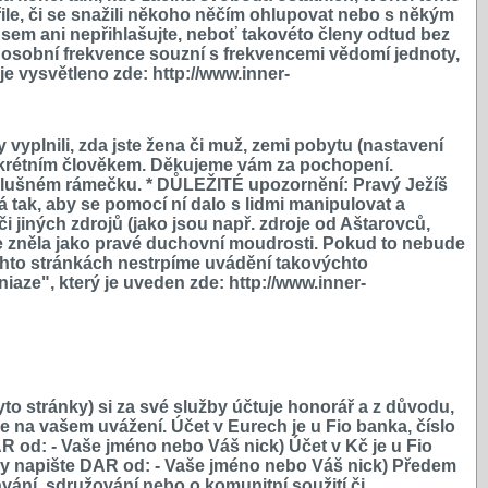
řile, či se snažili někoho něčím ohlupovat nebo s někým
sem ani nepřihlašujte, neboť takovéto členy odtud bez
hž osobní frekvence souzní s frekvencemi vědomí jednoty,
e vysvětleno zde: http://www.inner-
yplnili, zda jste žena či muž, zemi pobytu (nastavení
onkrétním člověkem. Děkujeme vám za pochopení.
íslušném rámečku. * DŮLEŽITÉ upozornění: Pravý Ježíš
 tak, aby se pomocí ní dalo s lidmi manipulovat a
i jiných zdrojů (jako jsou např. zdroje od Aštarovců,
ze zněla jako pravé duchovní moudrosti. Pokud to nebude
chto stránkách nestrpíme uvádění takovýchto
iaze", který je uveden zde: http://www.inner-
to stránky) si za své služby účtuje honorář a z důvodu,
 na vašem uvážení. Účet v Eurech je u Fio banka, číslo
d: - Vaše jméno nebo Váš nick) Účet v Kč je u Fio
 napište DAR od: - Vaše jméno nebo Váš nick) Předem
vání, sdružování nebo o komunitní soužití či