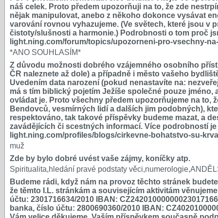
náš celek. Proto předem upozorňuji na to, že zde nestrpí
nějak manipulovat, anebo z někoho dokonce vysávat ener
varování rovnou vyhazujeme. (Ve světech, které jsou v pr
čistoty/slušnosti a harmonie.) Podrobnosti o tom proč j
light.ning.com/forum/topics/upozorneni-pro-vsechny-na-
*ANO SOUHLASÍM*
Z důvodu možnosti dobrého vzájemného osobního přístupu 
ČR naleznete až dole) a případně i město vašeho bydliš
Uvedením data narození (pokud nenastavíte na: nezveře
má s tím biblický pojetím Ježíše společné pouze jméno, a
ovládat je. Proto všechny předem upozorňujeme na to, že 
Bendovců, vesmírných lidí a dalších jim podobných), kt
respektováno, tak takové příspěvky budeme mazat, a de
zavádějících či scestných informací. Více podrobností je
light.ning.com/profiles/blogs/cirkevne-bohatstvo-su-krv
muž
Zde by bylo dobré uvést vaše zájmy, koníčky atp.
Spiritualita,hledání pravé podstaty věci,numerologie,ANDĚ
Budeme rádi, když nám na provoz těchto stránek budete př
že těmto I.L. stránkám a souvisejícím aktivitám věnujem
účtu: 2301716634/2010 IBAN: CZ2420100000002301716634
banka, číslo účtu: 2800690360/2010 IBAN: CZ40201000
Vám velice děkujeme. Vaším příspěvkem současně podpořít