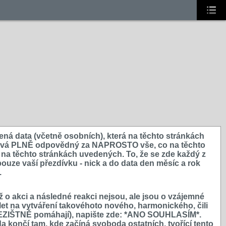
ená data (včetně osobních), která na těchto stránkách
, stává PLNĚ odpovědný za NAPROSTO vše, co na těchto
 na těchto stránkách uvedených. To, že se zde každý z
ouze vaší přezdívku - nick a do data den měsíc a rok
.
již o akci a následné reakci nejsou, ale jsou o vzájemné
let na vytváření takovéhoto nového, harmonického, čili
 NEZIŠTNĚ pomáhají), napište zde: *ANO SOUHLASÍM*.
a končí tam, kde začíná svoboda ostatních, tvořící tento