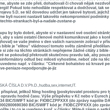
me, abyste se zde přeli, dohadovali či chovali nějak nezdvo
gii! Pokud toto nehodláte respektovat a dodržovat, tak se 
ojevu 5.D, se též dovedou udržet jen takové bytosti, jejic
sme byli nuceni nastavit takovéto nekompromisní podmínky j
techto-strankach-byl-a-nadale-zustane-p
by bylo dobré, abyste si v nastavení své osobní stránky v
tě, aby s vámi ostatní členové mohli komunikovat jako s k
jňovat) se vaše jméno v den vašich narozenin zobrazí v př
 bible je "elitou" vládnoucí tomuto světu záměrně předělaná
si zde na těchto stránkách nepřejeme žádné citáty z bible č
eré se pokoušejí překroutit skutečnou pravdu tak, aby pou
sinformátory odtud bez milosti vyhostíme, neboť zde na tě
 uvedeno např. v článku: "Cirkevné bohatstvo sú krvavé pen
ave-peniaze-nepodporujte-je-jiz
LSKÁ ČÍSLA D.V.Ph.D.,hudba,sex,internet,IT.
ispívat, jelikož Ning hosting (poskytovatel prostoru pro ty
e opravdu hodně času. Výše příspěvku v Kč nebo v Eurech je
 BIC/SWIFT kód je: FIOBCZPPXXX (do zprávy napište DAR o
00002800690360 BIC/SWIFT kód je: FIOBCZPPXXX (do zprávy
e i to co je uvedeno kupř. v článku: Máte-li zájem o setká