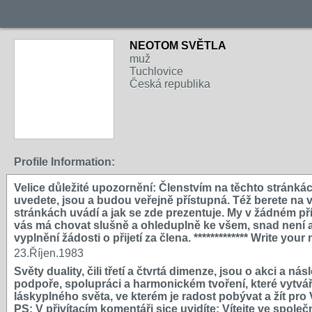
NEOTOM SVĚTLA
muž
Tuchlovice
Česká republika
Profile Information:
Velice důležité upozornění: Členstvím na těchto stránká
uvedete, jsou a budou veřejně přístupná. Též berete na
stránkách uvádí a jak se zde prezentuje. My v žádném př
vás má chovat slušně a ohleduplně ke všem, snad není an
vyplnění žádosti o přijetí za člena. ************* Write yo
23.Říjen.1983
Světy duality, čili třetí a čtvrtá dimenze, jsou o akci a n
podpoře, spolupráci a harmonickém tvoření, které vytvář
láskyplného světa, ve kterém je radost pobývat a žít 
PS: V přivítacím komentáři sice uvidíte: Vítejte ve spol