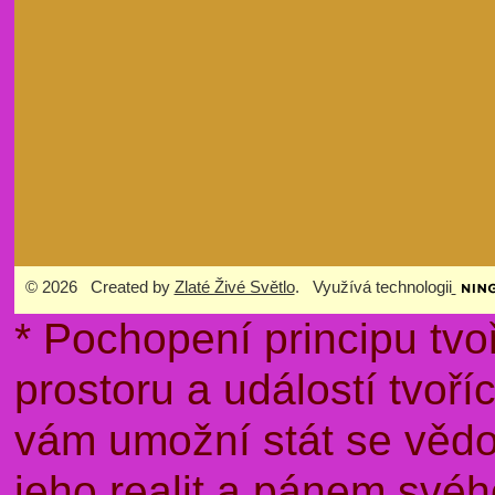
© 2026 Created by
Zlaté Živé Světlo
. Využívá technologii
* Pochopení principu tvo
prostoru a událostí tvoř
vám umožní stát se věd
jeho realit a pánem sv