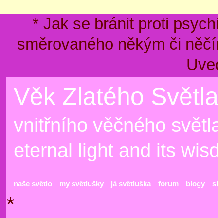
* Jak se bránit proti psyc
směrovaného někým či něčím
Uve
Věk Zlatého Světla
vnitřního věčného světla
eternal light and its wi
naše světlo
my světlušky
já světluška
fórum
blogy
s
*