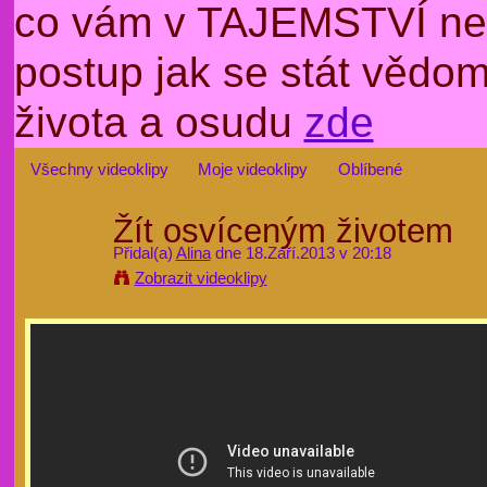
co vám v TAJEMSTVÍ nep
postup jak se stát věd
života a osudu
zde
Všechny videoklipy
Moje videoklipy
Oblíbené
Žít osvíceným životem
Přidal(a)
Alina
dne 18.Září.2013 v 20:18
Zobrazit videoklipy