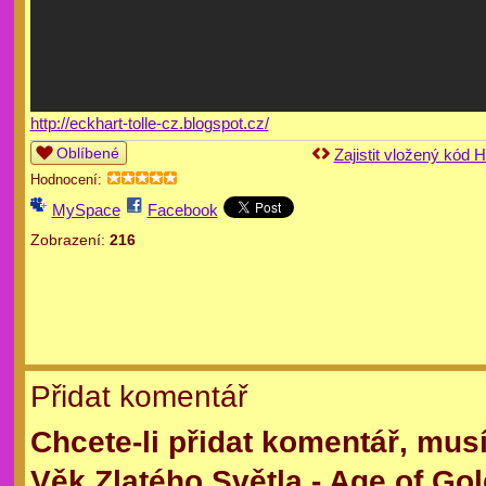
http://eckhart-tolle-cz.blogspot.cz/
Oblíbené
Zajistit vložený kód
Hodnocení:
MySpace
Facebook
Zobrazení:
216
Přidat komentář
Chcete-li přidat komentář, mus
Věk Zlatého Světla - Age of Gol