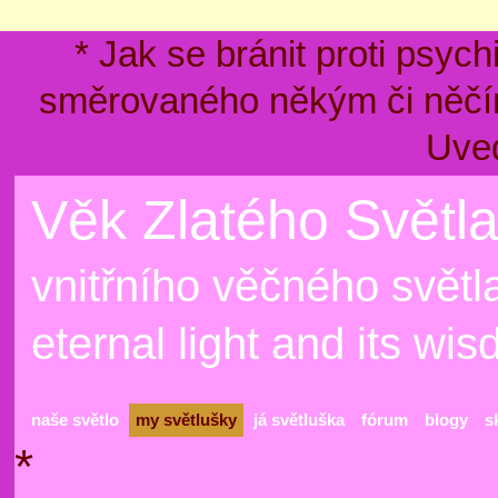
* Jak se bránit proti psyc
směrovaného někým či něčím
Uve
Věk Zlatého Světla
vnitřního věčného světla
eternal light and its wi
naše světlo
my světlušky
já světluška
fórum
blogy
s
*