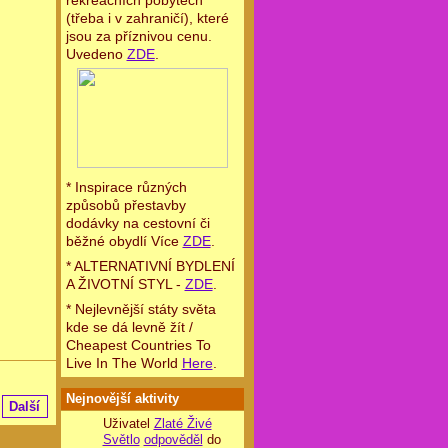
rekreačních pobytech
(třeba i v zahraničí), které
jsou za příznivou cenu.
Uvedeno
ZDE
.
* Inspirace různých
způsobů přestavby
dodávky na cestovní či
běžné obydlí Více
ZDE
.
* ALTERNATIVNÍ BYDLENÍ
A ŽIVOTNÍ STYL -
ZDE
.
* Nejlevnější státy světa
kde se dá levně žít /
Cheapest Countries To
Live In The World
Here
.
Nejnovější aktivity
Další
Uživatel
Zlaté Živé
Světlo
odpověděl
do