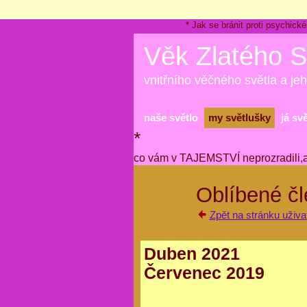
* Jak se bránit proti psychi
Věk Zlatého S
vnitřního věčného světla a jeh
naše světlo
my světlušky
já sv
*
co vám v TAJEMSTVÍ neprozradili,
Oblíbené čl
Zpět na stránku uživat
Duben 2021
Červenec 2019