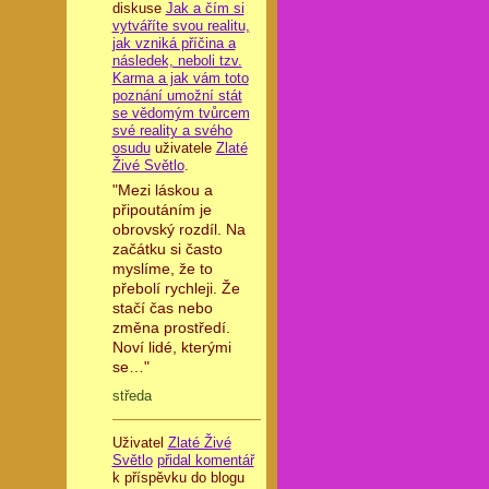
diskuse
Jak a čím si
vytváříte svou realitu,
jak vzniká příčina a
následek, neboli tzv.
Karma a jak vám toto
poznání umožní stát
se vědomým tvůrcem
své reality a svého
osudu
uživatele
Zlaté
Živé Světlo
.
"Mezi láskou a
připoutáním je
obrovský rozdíl. Na
začátku si často
myslíme, že to
přebolí rychleji. Že
stačí čas nebo
změna prostředí.
Noví lidé, kterými
se…"
středa
Uživatel
Zlaté Živé
Světlo
přidal komentář
k příspěvku do blogu