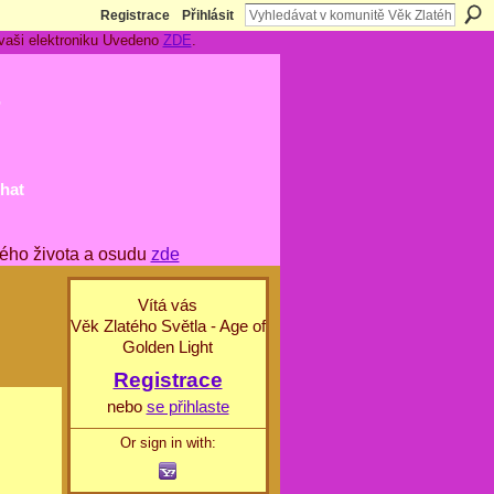
Registrace
Přihlásit
 vaši elektroniku Uvedeno
ZDE
.
t
hat
ého života a osudu
zde
Vítá vás
Věk Zlatého Světla - Age of
Golden Light
Registrace
nebo
se přihlaste
Or sign in with: