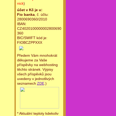
nick
)
účet v Kč je u:
Fio banka
, č. účtu:
2800690360/2010
IBAN:
CZ4020100000002800690
360
BIC/SWIFT kód je:
FIOBCZPPXXX
Předem Vám mnohokrát
děkujeme za Vaše
příspěvky na webhosting
těchto stránek. Výpisy
všech příspěvků jsou
uvedeny v jednotlivých
seznamech
ZDE
.)
* Aktuální teploty kdekoliv