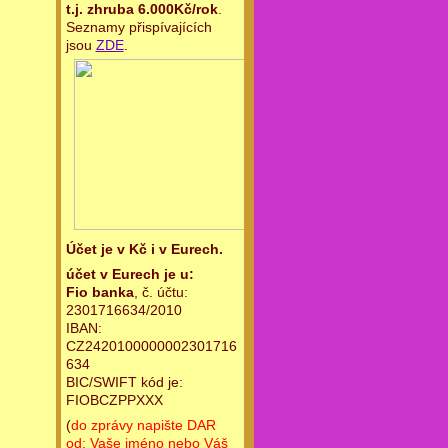
t.j. zhruba 6.000Kč/rok
.
Seznamy přispívajících
jsou
ZDE
.
Účet je v Kč i v Eurech.
účet v Eurech je u:
Fio banka
, č. účtu:
2301716634/2010
IBAN:
CZ2420100000002301716
634
BIC/SWIFT kód je:
FIOBCZPPXXX
(
do zprávy napište DAR
od: Vaše jméno nebo Váš