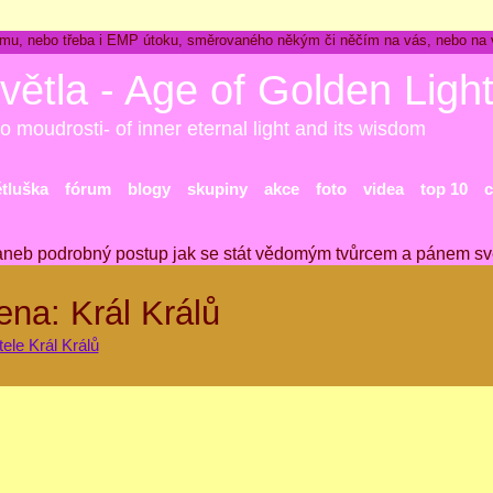
ckému, nebo třeba i EMP útoku, směrovaného někým či něčím na vás, nebo na
větla - Age of Golden Ligh
o moudrosti- of inner eternal light and its wisdom
ětluška
fórum
blogy
skupiny
akce
foto
videa
top 10
c
aneb podrobný postup jak se stát vědomým tvůrcem a pánem sv
ena: Král Králů
ele Král Králů