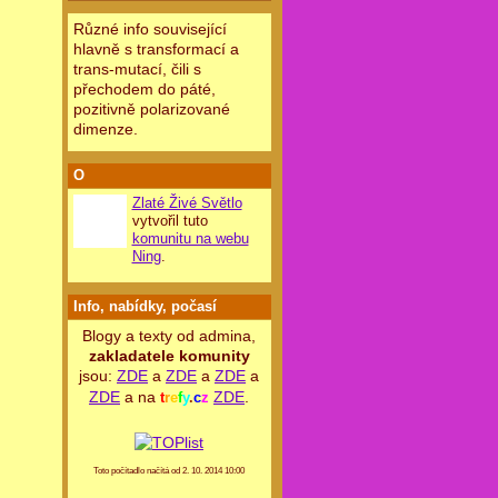
Různé info související
hlavně s transformací a
trans-mutací, čili s
přechodem do páté,
pozitivně polarizované
dimenze.
O
Zlaté Živé Světlo
vytvořil tuto
komunitu na webu
Ning
.
Info, nabídky, počasí
Blogy a texty od admina,
zakladatele komunity
jsou:
ZDE
a
ZDE
a
ZDE
a
ZDE
a na
ZDE
.
t
r
e
f
y
.
c
z
Toto počítadlo načítá od 2. 10. 2014 10:00