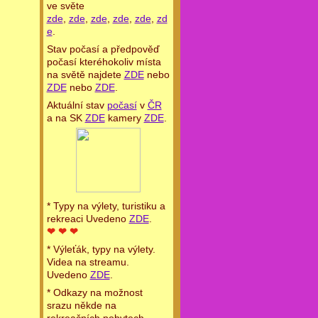
ve světe
zde
,
zde
,
zde
,
zde
,
zde
,
zd
e
.
Stav počasí a předpověď
počasí kteréhokoliv místa
na světě najdete
ZDE
nebo
ZDE
nebo
ZDE
.
Aktuální stav
počasí
v
ČR
a na SK
ZDE
kamery
ZDE
.
* Typy na výlety, turistiku a
rekreaci Uvedeno
ZDE
.
❤ ❤ ❤
* Výleťák, typy na výlety.
Videa na streamu.
Uvedeno
ZDE
.
* Odkazy na možnost
srazu někde na