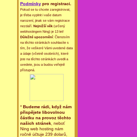
Podmínky
pro registraci.
Pokud se tu chcete zaregistrovat,
je třeba vyplnit i vaše datum
narození, jinak se vám registrace
nezdaří.
Nejnižší věk
(určený
webhostingem Ning) je 13 let!
Důležité upozornění
: Členstvím
na těchto stránkách souhlasíte s
tím, že veškeré Vámi uvedené data
a údaje (včetně osobních), které
jste na těchto stránkách uvedli a
uvedete, jsou a budou veřejně
přístupná.
*
Budeme rádi, když nám
přispějete libovolnou
částku na provoz těchto
našich stránek
, neboť
Ning web hosting nám
ročně účtuje 239 dolarů,