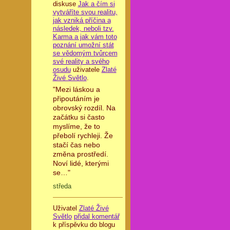
diskuse
Jak a čím si
vytváříte svou realitu,
jak vzniká příčina a
následek, neboli tzv.
Karma a jak vám toto
poznání umožní stát
se vědomým tvůrcem
své reality a svého
osudu
uživatele
Zlaté
Živé Světlo
.
"Mezi láskou a
připoutáním je
obrovský rozdíl. Na
začátku si často
myslíme, že to
přebolí rychleji. Že
stačí čas nebo
změna prostředí.
Noví lidé, kterými
se…"
středa
Uživatel
Zlaté Živé
Světlo
přidal komentář
k příspěvku do blogu