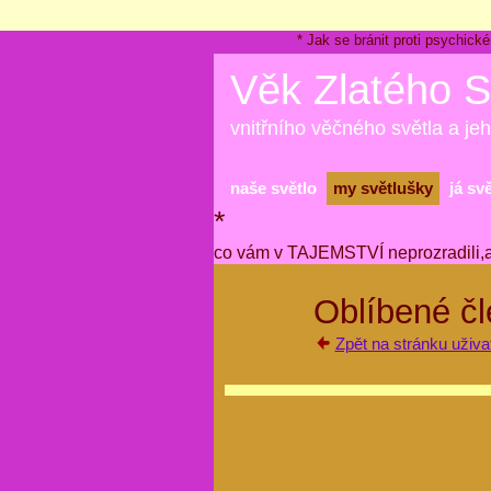
* Jak se bránit proti psychi
Věk Zlatého S
vnitřního věčného světla a jeh
naše světlo
my světlušky
já sv
*
co vám v TAJEMSTVÍ neprozradili,
Oblíbené čl
Zpět na stránku uživa