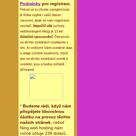
Podmínky
pro registraci.
Pokud se tu chcete zaregistrovat,
je třeba vyplnit i vaše datum
narození, jinak se vám registrace
nezdaří.
Nejnižší věk
(určený
webhostingem Ning) je 13 let!
Důležité upozornění
: Členstvím
na těchto stránkách souhlasíte s
tím, že veškeré Vámi uvedené data
a údaje (včetně osobních), které
jste na těchto stránkách uvedli a
uvedete, jsou a budou veřejně
přístupná.
*
Budeme rádi, když nám
přispějete libovolnou
částku na provoz těchto
našich stránek
, neboť
Ning web hosting nám
ročně účtuje 239 dolarů,