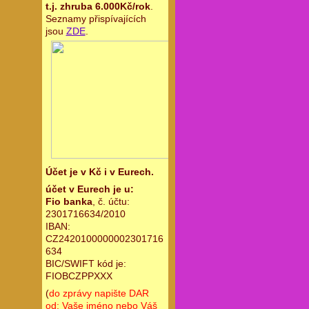
t.j. zhruba 6.000Kč/rok
.
Seznamy přispívajících
jsou
ZDE
.
Účet je v Kč i v Eurech.
účet v Eurech je u:
Fio banka
, č. účtu:
2301716634/2010
IBAN:
CZ2420100000002301716
634
BIC/SWIFT kód je:
FIOBCZPPXXX
(
do zprávy napište DAR
od: Vaše jméno nebo Váš