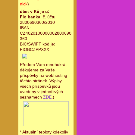
nick
)
účet v Kč je u:
Fio banka
, č. účtu:
2800690360/2010
IBAN:
CZ4020100000002800690
360
BIC/SWIFT kód je:
FIOBCZPPXXX
Předem Vám mnohokrát
děkujeme za Vaše
příspěvky na webhosting
těchto stránek. Výpisy
všech příspěvků jsou
uvedeny v jednotlivých
seznamech
ZDE
.)
* Aktuální teploty kdekoliv