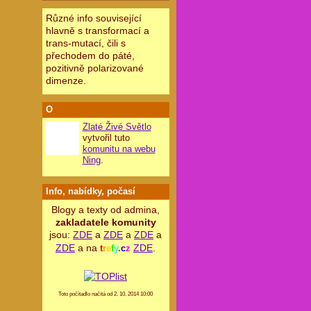
Různé info související
hlavně s transformací a
trans-mutací, čili s
přechodem do páté,
pozitivně polarizované
dimenze.
O
Zlaté Živé Světlo
vytvořil tuto
komunitu na webu
Ning
.
Info, nabídky, počasí
Blogy a texty od admina,
zakladatele komunity
jsou:
ZDE
a
ZDE
a
ZDE
a
ZDE
a na
ZDE
.
t
r
e
f
y
.
c
z
Toto počítadlo načítá od 2. 10. 2014 10:00