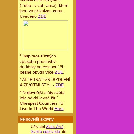
rekreačních pobytech
(třeba i v zahraničí), které
jsou za příznivou cenu.
Uvedeno
ZDE
.
* Inspirace různých
způsobů přestavby
dodávky na cestovní či
běžné obydlí Více
ZDE
.
* ALTERNATIVNÍ BYDLENÍ
A ŽIVOTNÍ STYL -
ZDE
.
* Nejlevnější státy světa
kde se dá levně žít /
Cheapest Countries To
Live In The World
Here
.
Nejnovější aktivity
Uživatel
Zlaté Živé
Světlo
odpověděl
do