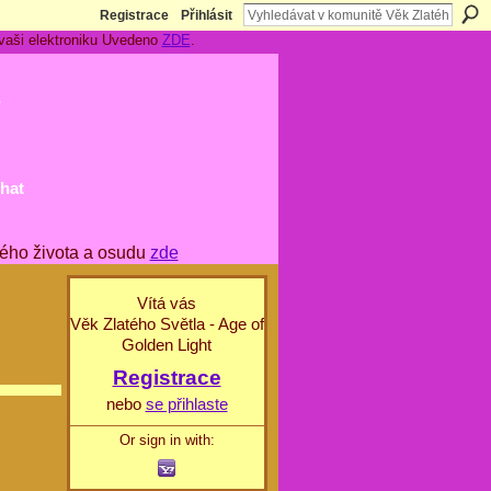
Registrace
Přihlásit
 vaši elektroniku Uvedeno
ZDE
.
t
hat
ého života a osudu
zde
Vítá vás
Věk Zlatého Světla - Age of
Golden Light
Registrace
nebo
se přihlaste
Or sign in with: