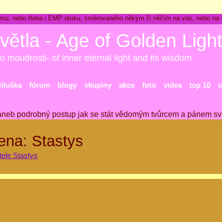
ckému, nebo třeba i EMP útoku, směrovaného někým či něčím na vás, nebo na
větla - Age of Golden Ligh
o moudrosti- of inner eternal light and its wisdom
ětluška
fórum
blogy
skupiny
akce
foto
videa
top 10
c
aneb podrobný postup jak se stát vědomým tvůrcem a pánem sv
ena: Stastys
tele Stastys