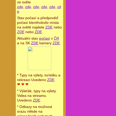
ve světe
zde
,
zde
,
zde
,
zde
,
zde
,
zd
e
.
Stav počasí a předpověď
počasí kteréhokoliv místa
na světě najdete
ZDE
nebo
ZDE
nebo
ZDE
.
Aktuální stav
počasí
v
ČR
a na SK
ZDE
kamery
ZDE
.
* Typy na výlety, turistiku a
rekreaci Uvedeno
ZDE
.
❤ ❤ ❤
* Výleťák, typy na výlety.
Videa na streamu.
Uvedeno
ZDE
.
* Odkazy na možnost
srazu někde na