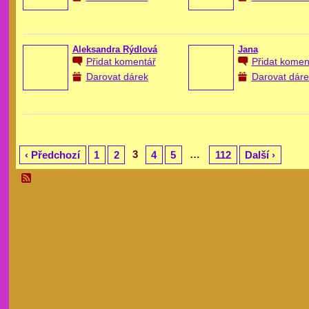
Aleksandra Rýdlová
Jana
Přidat komentář
Přidat komen
Darovat dárek
Darovat dáre
3
…
‹ Předchozí
1
2
4
5
112
Další ›