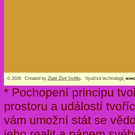
© 2026 Created by
Zlaté Živé Světlo
. Využívá technologii
* Pochopení principu tvo
prostoru a událostí tvoř
vám umožní stát se věd
jeho realit a pánem sv