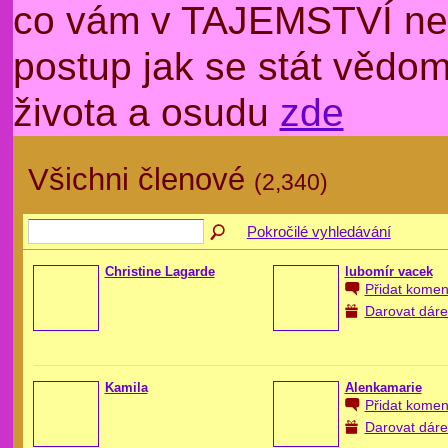
co vám v TAJEMSTVÍ nep
postup jak se stát věd
života a osudu
zde
Všichni členové
(2,340)
Pokročilé vyhledávání
Christine Lagarde
lubomír vacek
Přidat komen
Darovat dáre
Kamila
Alenkamarie
Přidat komen
Darovat dáre