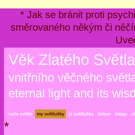
* Jak se bránit proti psyc
směrovaného někým či něčím
Uve
Věk Zlatého Světla
vnitřního věčného světla
eternal light and its wi
naše světlo
my světlušky
já světluška
fórum
blogy
s
*