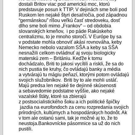
dostali Britov viac pod americkú moc, ktorú
predstavuje posun k TTIP. V dejinách sme boli pod
Ruskom len nejaké štyri desaťročia, pod západnou
“germánskou” ríšou veľkú časť stredoveku, dosť
dlho sme boli mimo „Frankov“ – od obdobia
slovanských kmeňov, i po páde Rakúskeho
centralizmu, to je mnoho storočí. V Európe by sa
v podstate mohla obnoviť akási rovnováha, keby
Nemecko nebolo vazalom SŠA a keby sa SŠA
nesnažili celkom ovládnuť aj svoju biologicky
materskú zem – Britániu. Keďže k tomu
dochádzalo, Briti to jakosi vycítili a riskli, že sa do
nich pustia tie kruhy, čo ovládajú banky a média
a vytvárajú tu mágiu peňazí, ktorými potom ovládajú
svojich služobníkov. Briti by to ale mohli ustáť.
Majú predsa len nejaké tie dejinné skúsenosti
a sebavedomie podstatne vyššie, ako nejaké
vazalské štáty, ktoré sa zbierajú
z postsocialistického šoku a ich politické špičky
jazdia na eurofondoch za cenu rozpredania svojich
prírodných, kultúrnych a hospodárskych hodnôt. Ak
v tom ale ostanú sami, tak je možné aj to, že to
neustoja.Bankovnícke pásomnice sa už do nich
pustili.