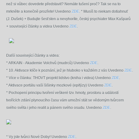
než si vůbec dovedete představit? Nemáte tušení proč? Tak se na to
mrkněte a konečně prozřete! Uvedeno
ZDE
.
* Musíš to niekam dotiahnuť
(J. Dušek) + Budujte šesťsten a nevyhoríte, český psychiater Max Kašparů
+ související články a videa Uvedeno
ZDE
.
Další související články a videa:
* ARKAIN - Akademie Volchvů (mudrců) Uvedeno
ZDE
.
* 10. Aktivace klíče k poznání, jež je hluboko v každém z vás Uvedeno
ZDE
.
* Více v článku: THOVT projekt lidstvo (kniha i videa) Uvedeno
ZDE
.
* Aktivace portálu vaší šišinky mozkové (epifýzy) Uvedeno
ZDE
.
* Pochopení principu tvoření veškeré tzv. hmoty, prostoru a událostí
tvořících zdání plynoucího času vám umožní stát se vědomým tvůrcem
svého světa i jeho realit a pánem svého osudu. Uvedeno
ZDE
.
* Vy jste tvůrci Nové Doby! Uvedeno
ZDE
.