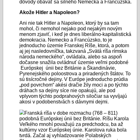
dôvody obávať sa silného Nemecka a Francúzska.
Akože Hitler a Napoleon?
Ani nie tak Hitler a Napoleon, ktorý by sa tam
mohol, či nemohol nejako pod nejakým novým
menom zjaviť, i keď je dnes liberálno-kapitalistická
demokracia. Nemecko a Francúzsko, to je
jednoducho územie Franskej Ríše, ktorá, a potom
aj jej nasledovníčka, takzvaná „Svätá ríša rímska
národa nemeckého“, ovládala, alebo sa aspoň
dočasne snažila ovládnuť územie veľmi podobné
Európskej únii bez Británie a Škandinávie,
Pyrenejského poloostrova a priradených štátov. To
sú tisícročné dejiny. V Európe jednoducho prúdia
„pod povrchom“ akési dračie žily moci a po týchto
dráhach sa dejiny síce nie opakujú, ale pod
vplyvom týchto podprahových siločiar sa vyvíjajú
akosi v podobenstvách s dávnymi dejmi.
Franská ríša v dobe rozmachu (768 – 811)
podobná Európskej únii bez Británie. Ríšu Karola
Veľkého mnohí považujú za predchodcu, ba až
kultúrny vzor Európskej únie. Karolova ruka bola
tvrdá. Začal aj vyhladzovanie Polabských