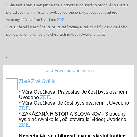
* Síla myšlenek, aneb jak se zcela odpoutat od starého prohnilého světa a
přeladit se na jiný, krásný svět, ve kterém je radost pobývat a žít pro
všechny zúčastněné Uvedeno
ZDE
.
* VÍTE, že váš vlastní osud, osud vaší rodiny a vašich dětí, i osud celé této
planety je jen a jen ve vašich/našich rukou?! Uvedeno
ZDE
.
.
Load Previous Comments
Zlaté Živé Světlo
* Věra Ovečková, Pravoslav, Je čest být slovanem
Uvedeno
ZDE
.
* Věra Ovečková, Je čest být slovanem II. Uvedeno
ZDE
.
* ZAKÁZANÁ HISTÓRIA SLOVANOV - Slobodný
vysielač (vynikající, oči otevírající video) Uvedeno
ZDE
.
Nenechej-te se oblbovat, máme vlastní tradice.