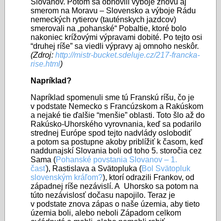
Slovanov. Potom sa obnovili výboje znovu aj
smerom na Moravu – Slovensko a výboje Rádu
nemeckých rytierov (tauténskych jazdcov)
smerovali na „pohanské“ Pobaltie, ktoré bolo
nakoniec krížovými výpravami dobité. Po tejto osi
“druhej ríše” sa viedli výpravy aj omnoho neskôr.
(Zdroj:
http://mistr-bucket.sdeluje.cz/217-francka-
rise.html
)
Napríklad?
Napríklad spomenuli sme tú Franskú ríšu, čo je
v podstate Nemecko s Francúzskom a Rakúskom
a nejaké tie ďalšie “menšie” oblasti. Toto šlo až do
Rakúsko-Uhorského vyrovnania, keď sa podarilo
strednej Európe spod tejto nadvlády oslobodiť
a potom sa postupne akoby priblížiť k časom, keď
naddunajskí Slovania boli od toho 5. storočia cez
Sama (
Pohanské povstania Slovanov – 1.
časť
), Rastislava a Svätopluka (
Bol Svätopluk
slovenským kráľom?
), ktorí odrazili Frankov, od
západnej ríše nezávislí. A Uhorsko sa potom na
túto nezávislosť dočasu napojilo. Teraz je
v podstate znova zápas o naše územia, aby tieto
územia boli, alebo neboli Západom celkom