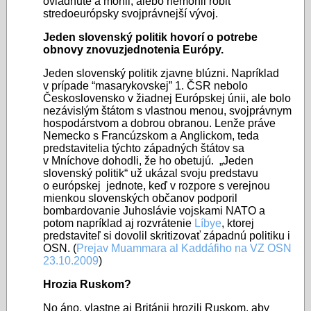
ovládnuté a mohli, alebo nemohli robiť
stredoeurópsky svojprávnejší vývoj.
Jeden slovenský politik hovorí o potrebe
obnovy znovuzjednotenia Európy.
Jeden slovenský politik zjavne blúzni. Napríklad
v prípade “masarykovskej” 1. ČSR nebolo
Československo v žiadnej Európskej únii, ale bolo
nezávislým štátom s vlastnou menou, svojprávnym
hospodárstvom a dobrou obranou. Lenže práve
Nemecko s Francúzskom a Anglickom, teda
predstavitelia týchto západných štátov sa
v Mníchove dohodli, že ho obetujú. „Jeden
slovenský politik“ už ukázal svoju predstavu
o európskej jednote, keď v rozpore s verejnou
mienkou slovenských občanov podporil
bombardovanie Juhoslávie vojskami NATO a
potom napríklad aj rozvrátenie
Líbye
, ktorej
predstaviteľ si dovolil skritizovať západnú politiku i
OSN. (
Prejav Muammara al Kaddáfiho na VZ OSN
23.10.2009
)
Hrozia Ruskom?
No áno, vlastne aj Británii hrozili Ruskom, aby