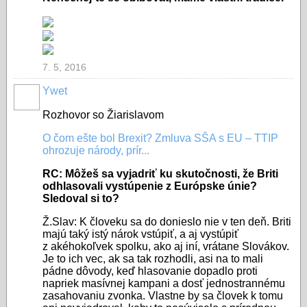
7. 5, 2016
Ywet
Rozhovor so Žiarislavom
O čom ešte bol Brexit? Zmluva SŠA s EU – TTIP
ohrozuje národy, prír...
RC: Môžeš sa vyjadriť ku skutočnosti, že Briti
odhlasovali vystúpenie z Európske únie?
Sledoval si to?
Ž.Slav: K človeku sa do donieslo nie v ten deň. Briti
majú taký istý nárok vstúpiť, a aj vystúpiť
z akéhokoľvek spolku, ako aj iní, vrátane Slovákov.
Je to ich vec, ak sa tak rozhodli, asi na to mali
pádne dôvody, keď hlasovanie dopadlo proti
napriek masívnej kampani a dosť jednostrannému
zasahovaniu zvonka. Vlastne by sa človek k tomu