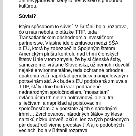
ani nevyjadroval, keby to nesúviselo s prírodnou
kultúrou.
Súvisí?
Istým spôsobom to súvisí. V Británii bola rozprava,
čo u nás nebola, o otázke TTIP, teda
Transatlantickom obchodnom a investičnom
partnerstve. Vlastne ide o zmluvou medzi SŠA
a EÚ, ktorá by zabezpečila Spojeným štátom
Americkým plnšiu kontrolu nad trhmi členských
štátov Únie v tom zmysle, že by si členské štáty,
samozrejme, vrátane Slovenska, už nemohli dovoliť
nejaké environmentálne, teda ochranné prírodné
opatrenia voči napríklad geneticky manipulovaným
potravinám atď. Ak bude s EU podpísaná zmluva s
TTIP, štáty Únie budú viac podriadené
nadnárodným spoločnostiam, “mosantám”
ovládajúcim trh nielen potravinový, ale aj trh
s liečivami a napríklad aj poisťovacími
spoločnosťami a v podstate aj trh s národnými
trhmi… Zvrchovanosť národných štátov by klesal
na takú nízku úroveň, akú si len za tých posledných
pár desaťročí vieme predstaviť. A aj o podobných
veciach bola v Británii rozprava.