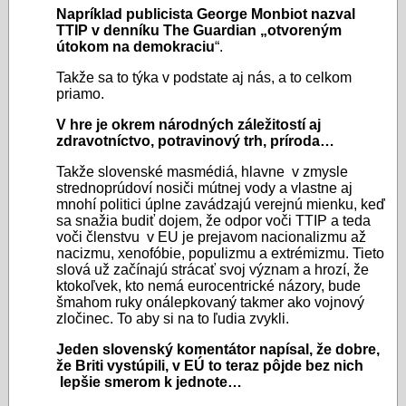
Napríklad publicista George Monbiot nazval
TTIP v denníku The Guardian „otvoreným
útokom na demokraciu
“.
Takže sa to týka v podstate aj nás, a to celkom
priamo.
V hre je okrem národných záležitostí aj
zdravotníctvo, potravinový trh, príroda…
Takže slovenské masmédiá, hlavne v zmysle
strednoprúdoví nosiči mútnej vody a vlastne aj
mnohí politici úplne zavádzajú verejnú mienku, keď
sa snažia budiť dojem, že odpor voči TTIP a teda
voči členstvu v EU je prejavom nacionalizmu až
nacizmu, xenofóbie, populizmu a extrémizmu. Tieto
slová už začínajú strácať svoj význam a hrozí, že
ktokoľvek, kto nemá eurocentrické názory, bude
šmahom ruky onálepkovaný takmer ako vojnový
zločinec. To aby si na to ľudia zvykli.
Jeden slovenský komentátor napísal, že dobre,
že Briti vystúpili, v EÚ to teraz pôjde bez nich
lepšie smerom k jednote…