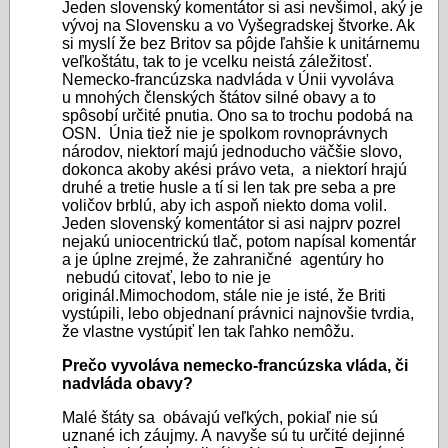
Jeden slovenský komentátor si asi nevšimol, aký je
vývoj na Slovensku a vo Vyšegradskej štvorke. Ak
si myslí že bez Britov sa pôjde ľahšie k unitárnemu
veľkoštátu, tak to je vcelku neistá záležitosť.
Nemecko-francúzska nadvláda v Únii vyvoláva
u mnohých členských štátov silné obavy a to
spôsobí určité pnutia. Ono sa to trochu podobá na
OSN. Únia tiež nie je spolkom rovnoprávnych
národov, niektorí majú jednoducho väčšie slovo,
dokonca akoby akési právo veta, a niektorí hrajú
druhé a tretie husle a tí si len tak pre seba a pre
voličov brblú, aby ich aspoň niekto doma volil.
Jeden slovenský komentátor si asi najprv pozrel
nejakú uniocentrickú tlač, potom napísal komentár
a je úplne zrejmé, že zahraničné agentúry ho
nebudú citovať, lebo to nie je
originál.Mimochodom, stále nie je isté, že Briti
vystúpili, lebo objednaní právnici najnovšie tvrdia,
že vlastne vystúpiť len tak ľahko nemôžu.
Prečo vyvoláva nemecko-francúzska vláda, či
nadvláda obavy?
Malé štáty sa obávajú veľkých, pokiaľ nie sú
uznané ich záujmy. A navyše sú tu určité dejinné