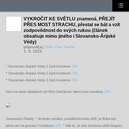
VYKROČIT KE SVĚTLU znamená, PŘEJÍT
PŘES MOST STRACHU, přestat se bát a vzít
zodpovědnost do svých rukou (článek
obsahuje mimo jiného i Slovansko-Árijské
Védy)
připravil(a)
Zlaté Živé Světlo
1. 9, 2015
* Slovansko-Árijské Védy 1.část Uvedeno
ZDE
.
* Slovansko-Árijské Védy 2.část Uvedeno
ZDE
.
* Slovansko-Árijské Védy 3.část Uvedeno
ZDE
.
Více na www stránkách od Věry Ovečkové, které jsou uvedeny
ZDE
.
Související články: *
Je tento vynález zaváděním kódu 666, je třeba být
před ním na pozoru? Uvedeno
ZDE
.
* Víte to, že jste mnohem větší hlupáci,