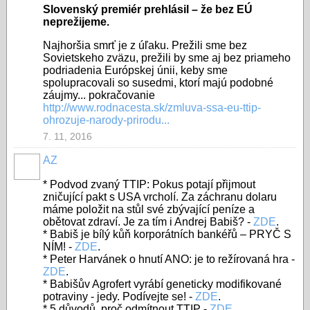
Slovenský premiér prehlásil – že bez EÚ
neprežijeme.
Najhoršia smrť je z úľaku. Prežili sme bez
Sovietskeho zväzu, prežili by sme aj bez priameho
podriadenia Európskej únii, keby sme
spolupracovali so susedmi, ktorí majú podobné
záujmy... pokračovanie
http://www.rodnacesta.sk/zmluva-ssa-eu-ttip-
ohrozuje-narody-prirodu...
7. 11, 2016
AZ
* Podvod zvaný TTIP: Pokus potají přijmout
zničující pakt s USA vrcholí. Za záchranu dolaru
máme položit na stůl své zbývající peníze a
obětovat zdraví. Je za tím i Andrej Babiš? -
ZDE
.
* Babiš je bílý kůň korporátních bankéřů – PRYČ S
NÍM! -
ZDE
.
* Peter Harvánek o hnutí ANO: je to režírovaná hra -
ZDE
.
* Babišův Agrofert vyrábí geneticky modifikované
potraviny - jedy. Podívejte se! -
ZDE
.
* 5 důvodů, proč odmítnout TTIP -
ZDE
.