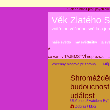
* Jak se bránit proti psychi
Věk Zlatého S
vnitřního věčného světla a jeh
naše světlo
my světlušky
já sv
*
co vám v TAJEMSTVÍ neprozradili,
Všechny blogové příspěvky
Můj 
Shromáždění
budoucnosti
událost
Uloženo uživatelem
Ev*
Zobrazit blog