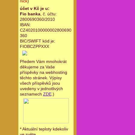
nick
)
účet v Kč je u:
Fio banka
, č. účtu:
2800690360/2010
IBAN:
CZ4020100000002800690
360
BIC/SWIFT kód je:
FIOBCZPPXXX
Předem Vám mnohokrát
děkujeme za Vaše
příspěvky na webhosting
těchto stránek. Výpisy
všech příspěvků jsou
uvedeny v jednotlivých
seznamech
ZDE
.)
* Aktuální teploty kdekoliv
ve světe