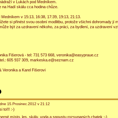
a nádraží v Lukách pod Medníkem.
 na Hadí skálu cca hodina chůze.
 Medníkem v 15:13, 16:38, 17:39, 19:13, 21:13.
žete si přinést svou osobní modlitbu, protože všichni dohromady jí
může být za uzdravení někoho, za práci, za bydlení, za uzdravení vz
onika Fišerová - tel: 731 573 668, veronika@easypraue.cz
tel.: 605 937 309, markeska.e@seznam.cz
Veronika a Karel Fišerovi
dne 15.Prosinec.2012 v 21:12
 to!!! :-)
rné místo, les, skály, voda a spoustu rozsypaných chatek :-)