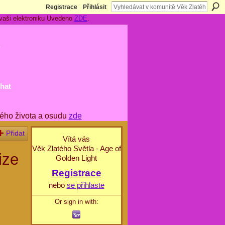
Registrace
Přihlásit
 vaši elektroniku Uvedeno
ZDE
.
t
hat
ého života a osudu
zde
Přidat
Vítá vás
Věk Zlatého Světla - Age of
ize
Golden Light
Registrace
nebo
se přihlaste
Or sign in with: