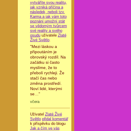
vytváříte svou realitu,
jak vzniká příčina a
následek, neboli tzv.
Karma a jak vám toto
poznání umožní stát
se vědomým tvůrcem
své reality a svého
osudu
uživatele
Zlaté
Živé Světlo
.
"Mezi láskou a
připoutáním je
obrovský rozdíl. Na
začátku si často
myslíme, že to
přebolí rychleji. Že
stačí čas nebo
změna prostředí.
Noví lidé, kterými
se…"
včera
Uživatel
Zlaté Živé
Světlo
přidal komentář
k příspěvku do blogu
Jak a čím ve vás