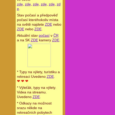
zde
,
zde
,
zde
,
zde
,
zde
,
zd
e
.
Stav počasí a předpověď
počasí kteréhokoliv místa
na světě najdete
ZDE
nebo
ZDE
nebo
ZDE
.
Aktuální stav
počasí
v
ČR
a na SK
ZDE
kamery
ZDE
.
* Typy na výlety, turistiku a
rekreaci Uvedeno
ZDE
.
❤ ❤ ❤
* Výleťák, typy na výlety.
Videa na streamu.
Uvedeno
ZDE
.
* Odkazy na možnost
srazu někde na
rekreačních pobytech