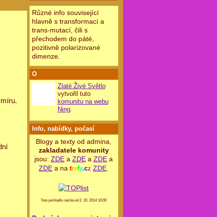
Různé info související
hlavně s transformací a
trans-mutací, čili s
přechodem do páté,
pozitivně polarizované
dimenze.
O
Zlaté Živé Světlo
vytvořil tuto
smíru.
komunitu na webu
Ning
.
Info, nabídky, počasí
Blogy a texty od admina,
dní
zakladatele komunity
jsou:
ZDE
a
ZDE
a
ZDE
a
ZDE
a na
ZDE
.
t
r
e
f
y
.
c
z
Toto počítadlo načítá od 2. 10. 2014 10:00