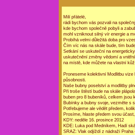
Milí přátelé,
rádi bychom vás pozvali na společn
kde bychom společně pobyli a zabub
mohl vzniknout silný vír energie a mo
Probíhá velmi důležitá doba pro vz
Čím víc nás na skále bude, tím bude 
Setkání se uskuteční na energetick
uskutečnění změny vědomí a vnitřní
na místě, kde můžete na vlastní kůž
Proneseme kolektivní Modlitbu vize 
působnosti.
Naše bubny poselství a modlitby pln
Při troše štěstí bude na skále pláp
buben pro 8 bubeníků, celkem jsou k 
Bubínky a bubny svoje, vezměte s 
Potřebujeme ale vědět předem, koli
Prosíme, hlaste předem svou účast,
KDY: neděle 16. prosince 2012
KDE: Luka pod Medníkem, Hadí ská
SRAZ: Vlak odjíždí z nádraží Praha 