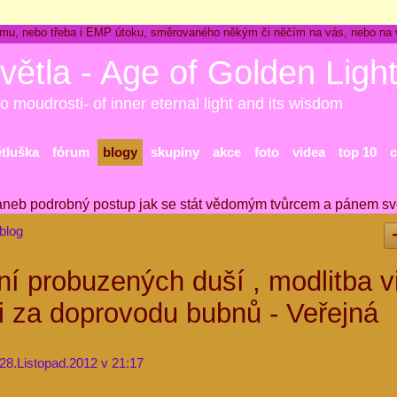
ckému, nebo třeba i EMP útoku, směrovaného někým či něčím na vás, nebo na
větla - Age of Golden Ligh
o moudrosti- of inner eternal light and its wisdom
ětluška
fórum
blogy
skupiny
akce
foto
videa
top 10
c
aneb podrobný postup jak se stát vědomým tvůrcem a pánem sv
blog
 probuzených duší , modlitba v
 za doprovodu bubnů - Veřejná
28.Listopad.2012 v 21:17