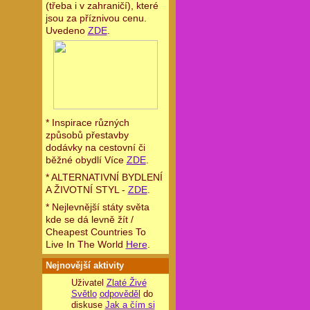
(třeba i v zahraničí), které
jsou za příznivou cenu.
Uvedeno
ZDE
.
* Inspirace různých
způsobů přestavby
dodávky na cestovní či
běžné obydlí Více
ZDE
.
* ALTERNATIVNÍ BYDLENÍ
A ŽIVOTNÍ STYL -
ZDE
.
* Nejlevnější státy světa
kde se dá levně žít /
Cheapest Countries To
Live In The World
Here
.
Nejnovější aktivity
Uživatel
Zlaté Živé
Světlo
odpověděl
do
diskuse
Jak a čím si