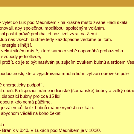
ý výlet do Luk pod Medníkem - na krásné místo zvané Hadí skála,
novali, aby společnou modlitbou, společným voláním,
hl posílit právě probíhající pozitivní zvrat na Zemi.
estup nás všech, buďme tedy každopádně vědomě při tom.
energie silnější.
y velmi silném místě, které samo o sobě napomáhá probuzení a
 svobody jednotlivce,
i prožít, co je to být nasáván pulzujícím zvukem bubnů a srdcem Ve
budoucnosti, která vyjadřovaná mnoha lidmi vytváří obrovské pole
ě energeticky podpoří .
olat oheň. K dispozici máme indiánské (šamanské) bubny a velký obřa
dispozici bubny pro cca 15 lidí.
sebou a kdo nemá půjčíme.
k je zájemců, kolik bubnů máme vynést na skálu.
 abychom věděli na koho čekat.
la
- Braník v 9:40. V Lukách pod Medníkem je v 10:20.