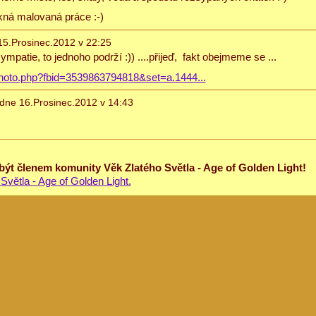
pěkná malovaná práce :-)
5.Prosinec.2012 v 22:25
ympatie, to jednoho podrží :)) ....přijeď, fakt obejmeme se ...
hoto.php?fbid=3539863794818&set=a.1444...
dne 16.Prosinec.2012 v 14:43
 být členem komunity Věk Zlatého Světla - Age of Golden Light!
Světla - Age of Golden Light.