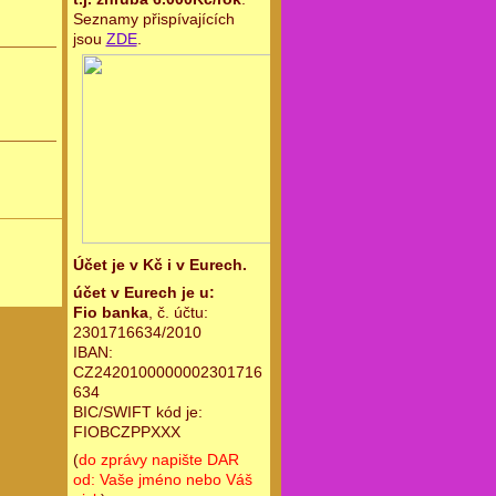
Seznamy přispívajících
jsou
ZDE
.
Účet je v Kč i v Eurech.
účet v Eurech je u:
Fio banka
, č. účtu:
2301716634/2010
IBAN:
CZ2420100000002301716
634
BIC/SWIFT kód je:
FIOBCZPPXXX
(
do zprávy napište DAR
od: Vaše jméno nebo Váš