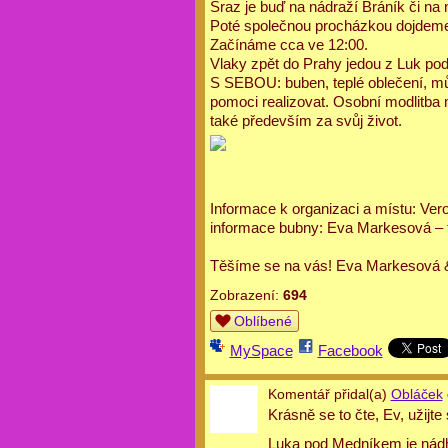
Sraz je buď na nádraží Bráník či n
Poté společnou procházkou dojdeme
Začínáme cca ve 12:00.
Vlaky zpět do Prahy jedou z Luk pod
S SEBOU: buben, teplé oblečení, mů
pomoci realizovat. Osobní modlitba 
také především za svůj život.
Informace k organizaci a místu: Ver
informace bubny: Eva Markesová – 
Těšíme se na vás! Eva Markesová & 
Zobrazení:
694
Oblíbené
MySpace
Facebook
Komentář přidal(a)
Obláček
Krásně se to čte, Ev, užijte si
Luka pod Medníkem je nádhe