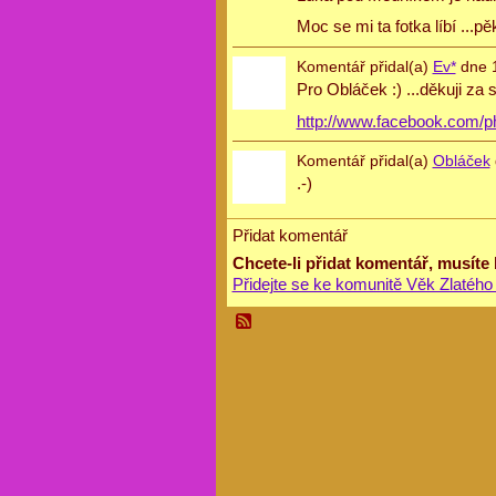
Moc se mi ta fotka líbí ...
Komentář přidal(a)
Ev*
dne 1
Pro Obláček :) ...děkuji za s
http://www.facebook.com/p
Komentář přidal(a)
Obláček
.-)
Přidat komentář
Chcete-li přidat komentář, musíte
Přidejte se ke komunitě Věk Zlatého 