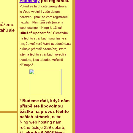
Podmínky
pro registraci.
Pokud se tu chcete zaregistrovat,
je třeba vyplnit i vaše datum
narození, jinak se vám registrace
nezdaří.
Nejnižší věk
(určený
 můžeme
webhostingem Ning) je 13 let!
tahů ale
Důležité upozornění
: Členstvím
na těchto stránkách souhlasíte s
tím, že veškeré Vámi uvedené data
a údaje (včetně osobních), které
jste na těchto stránkách uvedli a
uvedete, jsou a budou veřejně
přístupná.
*
Budeme rádi, když nám
přispějete libovolnou
částku na provoz těchto
našich stránek
, neboť
Ning web hosting nám
ročně účtuje 239 dolarů,
t.j. zhruba 6.000Kč/rok
.