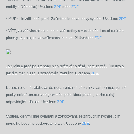
mobily a Německo) Uvedeno
ZDE
nebo
ZDE
.
* MUDr. Hnízdil končí praxi: Začněme budovat nový systém! Uvedeno
ZDE
.
* VÍTE, že váš vlastní osud, osud vaší rodiny a vašich dětí, i osud celé této
planety je jen a jen ve vašich/našich rukou?! Uvedeno
ZDE
.
Jak, kým a proč jsou tahány nitky světového dění, které zotročují lidstvo a
jak této manipulaci a zotročování zabránit. Uvedeno
ZDE
.
Nenechte se už zatahovat do negativních záležitostí vytvářející nepříjemné
pocity, neboť emoce tvoří gravitační pole, která přitahují a zhmotňují
odpovídající události. Uvedeno
ZDE
.
Systém, kterým jsme ovládáni a zotročováni, se zhroutí tím rychleji, čím
méně ho budeme podporovat a živit. Uvedeno
ZDE
.