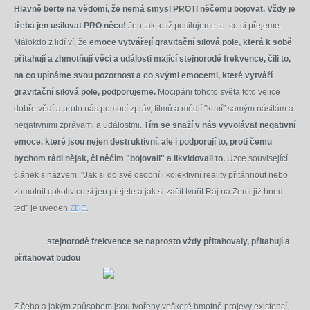
Hlavně berte na vědomí, že nemá smysl PROTI něčemu bojovat. Vždy je
třeba jen usilovat PRO něco!
Jen tak totiž posilujeme to, co si přejeme.
Málokdo z lidí ví, že
emoce vytvářejí gravitační silová pole, která k sobě
přitahují a zhmotňují věci a události mající stejnorodé frekvence, čili to,
na co upínáme svou pozornost a co svými emocemi, které vytváří
gravitační silová pole,
podporujeme
.
Mocipáni tohoto světa toto velice
dobře vědí a proto nás pomocí zpráv, filmů a médií "krmí" samým násilám a
negativními zprávami a událostmi.
Tím se snaží
v nás
vyvolávat negativní
emoce, které jsou nejen destruktivní, ale i podporují to, proti čemu
bychom rádi nějak, či něčím "bojovali" a likvidovali to.
Úzce související
článek s názvem: "Jak si do své osobní i kolektivní reality přitáhnout nebo
zhmotnit cokoliv co si jen přejete a jak si začít tvořit Ráj na Zemi již hned
teď" je uveden
ZDE
.
stejnorodé frekvence se naprosto vždy přitahovaly, přitahují a
přitahovat budou
Z čeho a jakým způsobem jsou tvořeny veškeré hmotné projevy existencí,