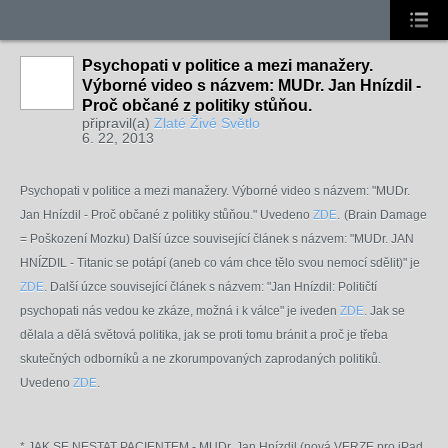
Psychopati v politice a mezi manažery.
Výborné video s názvem: MUDr. Jan Hnízdil -
Proč občané z politiky stůňou.
připravil(a)
Zlaté Živé Světlo
6. 22, 2013
Psychopati v politice a mezi manažery. Výborné video s názvem: "MUDr.
Jan Hnízdil - Proč občané z politiky stůňou." Uvedeno
ZDE
.
(Brain Damage
= Poškození Mozku)
Další úzce související článek s názvem: "MUDr. JAN
HNÍZDIL - Titanic se potápí (aneb co vám chce tělo svou nemocí sdělit)" je
ZDE
.
Další úzce související článek s názvem: "Jan Hnízdil: Političtí
psychopati nás vedou ke zkáze, možná i k válce" je iveden
ZDE
. Jak se
dělala a dělá světová politika, jak se proti tomu bránit a proč je třeba
skutečných odborníků a ne zkorumpovaných zaprodaných politiků.
Uvedeno
ZDE
.
*
JAK SE NESTAT PACIENTEM - MUDr. Jan Hnízdil (nová VERZE pro iPad,