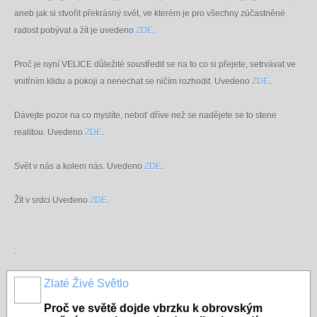
aneb jak si stvořit překrásný svět, ve kterém je pro všechny zúčastněné
radost pobývat a žít je uvedeno
ZDE
.
Proč je nyní VELICE důležité soustředit se na to co si přejete, setrvávat ve
vnitřním klidu a pokoji a nenechat se ničím rozhodit. Uvedeno
ZDE
.
Dávejte pozor na co myslíte, neboť dříve než se nadějete se to stene
realitou. Uvedeno
ZDE
.
Svět v nás a kolem nás. Uvedeno
ZDE
.
Žít v srdci Uvedeno
ZDE
.
.
Zlaté Živé Světlo
Proč ve světě dojde vbrzku k obrovským