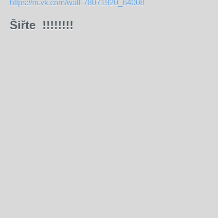
https://m.vk.com/wall-78071920_64008
Šiřte !!!!!!!!