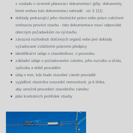
v souladu s územně plánovací dokumentací (příp. dokumenty,
které mohou tuto dokumentaci nahradit - viz § 111)
doklady prokazující jeho vlastnické právo nebo právo založené
smlouvou provést stavbu -
tato dokumentace musí odpovídat
obecným požadavkům na výstavbu
závazná rozhodnutí dotčených orgánů nebo jiné doklady
vyžadované zvláštními právními předpisy
identifikační údaje o stavebníkovi, o pozemku
základní údaje o požadovaném záměru, jeho rozsahu a účelu,
způsobu a době provádění
údaj o tom, kdo bude stavební záměr provádět
vyjádření vlastníka sousední nemovitosti, je-li třeba,
aby umožnil provedení stavebního záměru
plán kontrolních prohlídek stavby