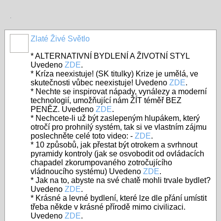
.
Zlaté Živé Světlo
* ALTERNATIVNÍ BYDLENÍ A ŽIVOTNÍ STYL
Uvedeno
ZDE
.
* Kríza neexistuje! (SK titulky) Krize je umělá, ve
skutečnosti vůbec neexistuje! Uvedeno
ZDE
.
* Nechte se inspirovat nápady, vynálezy a moderní
technologií, umožňující nám ŽÍT téměř BEZ
PENĚZ. Uvedeno
ZDE
.
* Nechcete-li už být zaslepeným hlupákem, který
otročí pro prohnilý systém, tak si ve vlastním zájmu
poslechněte celé toto video: -
ZDE
.
* 10 způsobů, jak přestat být otrokem a svrhnout
pyramidy kontroly (jak se osvobodit od ovládacích
chapadel zkorumpovaného zotročujícího
vládnoucího systému) Uvedeno
ZDE
.
* Jak na to, abyste na své chatě mohli trvale bydlet?
Uvedeno
ZDE
.
* Krásné a levné bydlení, které lze dle přání umístit
třeba někde v krásné přírodě mimo civilizaci.
Uvedeno
ZDE
.