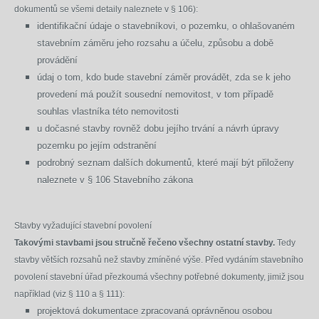
dokumentů se všemi detaily naleznete v § 106):
identifikační údaje o stavebníkovi, o pozemku, o ohlašovaném
stavebním záměru jeho rozsahu a účelu, způsobu a době
provádění
údaj o tom, kdo bude stavební záměr provádět, zda se k jeho
provedení má použít sousední nemovitost, v tom případě
souhlas vlastníka této nemovitosti
u dočasné stavby rovněž dobu jejího trvání a návrh úpravy
pozemku po jejím odstranění
podrobný seznam dalších dokumentů, které mají být přiloženy
naleznete v § 106 Stavebního zákona
Stavby vyžadující stavební povolení
Takovými stavbami jsou stručně řečeno všechny ostatní stavby.
Tedy
stavby větších rozsahů než stavby zmíněné výše. Před vydáním stavebního
povolení stavební úřad přezkoumá všechny potřebné dokumenty, jimiž jsou
například (viz § 110 a § 111):
projektová dokumentace zpracovaná oprávněnou osobou