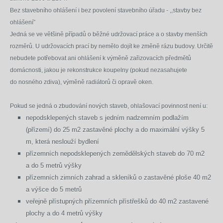
Bez stavebního ohlášení i bez povolení stavebního úřadu - ,,stavby bez
ohlášení”
Jedná se ve většině případů o běžné udržovací práce a o stavby menších
rozměrů. U udržovacích prací by nemělo dojít ke změně rázu budovy. Určitě
nebudete potřebovat ani ohlášení k výměně zařizovacích předmětů
domácnosti, jakou je rekonstrukce koupelny (pokud nezasahujete
do nosného zdiva), výměně radiátorů či opravě oken.
Pokud se jedná o zbudování nových staveb, ohlašovací povinnost není u:
nepodsklepených staveb s jedním nadzemním podlažím
(přízemí) do 25 m
2
zastavěné plochy a do maximální výšky 5
m, která neslouží bydlení
přízemních nepodsklepených zemědělských staveb do 70 m
2
a do 5 metrů výšky
přízemních zimních zahrad a skleníků o zastavěné ploše 40 m
2
a výšce do 5 metrů
veřejně přístupných přízemních přístřešků do 40 m
2
zastavené
plochy a do 4 metrů výšky