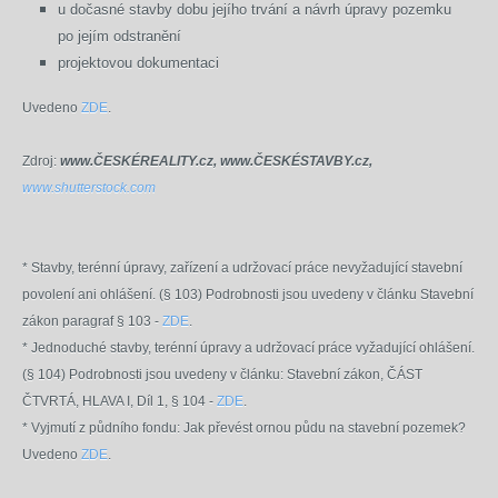
u dočasné stavby dobu jejího trvání a návrh úpravy pozemku
po jejím odstranění
projektovou dokumentaci
Uvedeno
ZDE
.
Zdroj:
www.ČESKÉREALITY.cz, www.ČESKÉSTAVBY.cz,
www.shutterstock.com
* Stavby, terénní úpravy, zařízení a udržovací práce nevyžadující stavební
povolení ani ohlášení. (
§ 103
) Podrobnosti jsou uvedeny v článku Stavební
zákon paragraf § 103 -
ZDE
.
* Jednoduché stavby, terénní úpravy a udržovací práce vyžadující ohlášení.
(
§ 104
) Podrobnosti jsou uvedeny v článku: Stavební zákon, ČÁST
ČTVRTÁ, HLAVA I, Díl 1, § 104 -
ZDE
.
* Vyjmutí z půdního fondu: Jak převést ornou půdu na stavební pozemek?
Uvedeno
ZDE
.