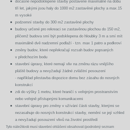
dočasné nepodsklepené stavby postavené maximálně na dobu
tří let, jakými jsou haly do 1000 m
2
zastavěné plochy a max.15
m vysoké
podzemní stavby do 300 m
2
zastavěné plochy
budovy určené pro rekreaci se zastavěnou plochou do 150 m
2
,
přičemž budova smí být podsklepena do hloubky 3 m a smí mít
maximálně dvě nadzemní podlaží - tzn. max 1 patro a podkroví
změny budov, které nepřekračují rozsah budov popsaných
v předchozím bodu
stavební úpravy, které nemají vliv na změnu rázu vnějšího
pláště budovy a nevyžadují žádné zvláštní posouzení
- například přestavba dispozice domu bez zásahu do nosných
konstrukcí
zdi do výšky 1 metru, které hraničí s veřejným prostranstvím
nebo veřejně přístupnými komunikacemi
stavební úpravy pro změny v užívání části stavby, kterými se
nezasahuje do nosných konstrukcí stavby, nemění se její vzhled
a nevyžadují posouzení vlivů na životní prostředí
Tyto náležitosti musí stavební ohlášení obsahovat (podrobný seznam