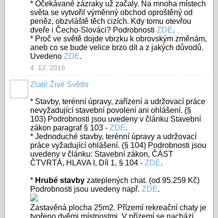
* Očekávané zázraky už začaly. Na mnoha místech
světa se vytvořil výměnný obchod oproštěný od
peněz, obzvláště těch cizích. Kdy tomu otevřou
dveře i Čecho-Slováci? Podrobnosti
ZDE
.
* Proč ve světě dojde vbrzku k obrovským změnám,
aneb co se bude velice brzo dít a z jakých důvodů.
Uvedeno
ZDE
.
4. 12, 2016
Zlaté Živé Světlo
* Stavby, terénní úpravy, zařízení a udržovací práce
nevyžadující stavební povolení ani ohlášení. (§
103) Podrobnosti jsou uvedeny v článku Stavební
zákon paragraf § 103 -
ZDE
.
* Jednoduché stavby, terénní úpravy a udržovací
práce vyžadující ohlášení. (§ 104) Podrobnosti jsou
uvedeny v článku: Stavební zákon, ČÁST
ČTVRTÁ, HLAVA I, Díl 1, § 104 -
ZDE
.
*
Hrubé stavby
zateplených chat. (od 95.259 Kč)
Podrobnosti jsou uvedeny např.
ZDE
.
Zastavěná plocha 25m2. Přízemí rekreační chaty je
tvořeno dvěmi místnostmi. V přízemí se nachází