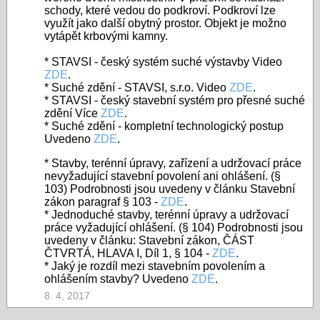
schody, které vedou do podkroví. Podkroví lze
využít jako další obytný prostor. Objekt je možno
vytápět krbovými kamny.
* STAVSI - český systém suché výstavby Video
ZDE
.
* Suché zdění - STAVSI, s.r.o. Video
ZDE
.
* STAVSI - český stavební systém pro přesné suché
zdění Více
ZDE
.
* Suché zdění - kompletní technologický postup
Uvedeno
ZDE
.
* Stavby, terénní úpravy, zařízení a udržovací práce
nevyžadující stavební povolení ani ohlášení. (§
103) Podrobnosti jsou uvedeny v článku Stavební
zákon paragraf § 103 -
ZDE
.
* Jednoduché stavby, terénní úpravy a udržovací
práce vyžadující ohlášení. (§ 104) Podrobnosti jsou
uvedeny v článku: Stavební zákon, ČÁST
ČTVRTÁ, HLAVA I, Díl 1, § 104 -
ZDE
.
* Jaký je rozdíl mezi stavebním povolením a
ohlášením stavby? Uvedeno
ZDE
.
8. 4, 2017