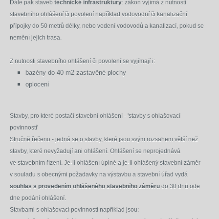
Dále pak staveb
technické infrastruktury
: zákon vyjímá z nutnosti
stavebního ohlášení či povolení například vodovodní či kanalizační
přípojky do 50 metrů délky, nebo vedení vodovodů a kanalizací, pokud se
nemění jejich trasa.
Z nutnosti stavebního ohlášení či povolení se vyjímají i:
bazény do 40 m
2
zastavěné plochy
oplocení
Stavby, pro které postačí stavební ohlášení - 'stavby s ohlašovací
povinností'
Stručně řečeno - jedná se o stavby, které jsou svým rozsahem větší než
stavby, které nevyžadují ani ohlášení. Ohlášení se neprojednává
ve stavebním řízení. Je-li ohlášení úplné a je-li ohlášený stavební záměr
v souladu s obecnými požadavky na výstavbu a stavební úřad vydá
souhlas s provedením ohlášeného stavebního záměru
do 30 dnů ode
dne podání ohlášení.
Stavbami s ohlašovací povinností například jsou: