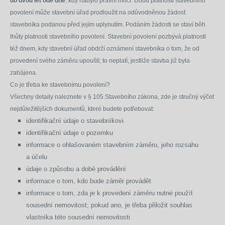
do dvou let ode dne
, kdy nabylo právní moci. Dobu platnosti stavebního
povolení může stavební úřad prodloužit na odůvodněnou žádost
stavebníka podanou před jejím uplynutím. Podáním žádosti se staví běh
lhůty platnosti stavebního povolení. Stavební povolení pozbývá platnosti
též dnem, kdy stavební úřad obdrží oznámení stavebníka o tom, že od
provedení svého záměru upouští; to neplatí, jestliže stavba již byla
zahájena.
Co je třeba ke stavebnímu povolení?
Všechny detaily naleznete v § 105 Stavebního zákona, zde je stručný výčet
nejdůležitějších dokumentů, které budete potřebovat:
identifikační údaje o stavebníkovi
identifikační údaje o pozemku
informace o ohlašovaném stavebním záměru, jeho rozsahu
a účelu
údaje o způsobu a době provádění
informace o tom, kdo bude záměr provádět
informace o tom, zda je k provedení záměru nutné použít
sousední nemovitost; pokud ano, je třeba přiložit souhlas
vlastníka této sousední nemovitosti