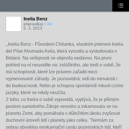
Inelia Benz
připravil(a)
Edik
5. 3, 2013
,,Inelia Benz - Původem Chilanka, vlastním jménem Inelia
del Pilar Ahumada Avila, která vyrostla a vystudovala v
Británii. Na veřejnosti se objevila nedávno. Na první
pohled na ní neuvidíte nic zvláštního, ale tvrdí o sobě, že
má schopnosti, které lze právem zařadit mezi
vyjmenované záhady. Je jasnovidná: vidí do minulosti i
do budoucnosti. Nebo je schopna spontánně mluvit cizími
jazyky, které se nikdy neučila.
Z toho, co Inelia o sobě vypovídá, vyplývá, že je přímým
poslem samotného Zdroje vesmíru a inkarnovala se na
planetu Zemi, aby pomáhala v důležitém úkolu zvyšovat
duchovní úroveň lidí i planety jako celku. "Nemám za
sebou obvyklou reinkarnační cestu pozemských lidí, kteří