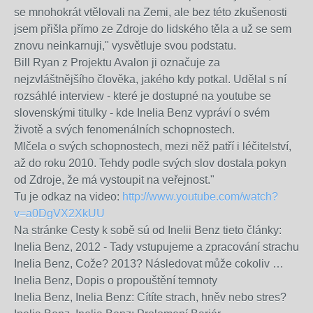
se mnohokrát vtělovali na Zemi, ale bez této zkušenosti
jsem přišla přímo ze Zdroje do lidského těla a už se sem
znovu neinkarnuji," vysvětluje svou podstatu.
Bill Ryan z Projektu Avalon ji označuje za
nejzvláštnějšího člověka, jakého kdy potkal. Udělal s ní
rozsáhlé interview - které je dostupné na youtube se
slovenskými titulky - kde Inelia Benz vypráví o svém
životě a svých fenomenálních schopnostech.
Mlčela o svých schopnostech, mezi něž patří i léčitelství,
až do roku 2010. Tehdy podle svých slov dostala pokyn
od Zdroje, že má vystoupit na veřejnost."
Tu je odkaz na video:
http://www.youtube.com/watch?
v=a0DgVX2XkUU
Na stránke Cesty k sobě sú od Inelii Benz tieto články:
Inelia Benz, 2012 - Tady vstupujeme a zpracování strachu
Inelia Benz, Cože? 2013? Následovat může cokoliv …
Inelia Benz, Dopis o propouštění temnoty
Inelia Benz, Inelia Benz: Cítíte strach, hněv nebo stres?