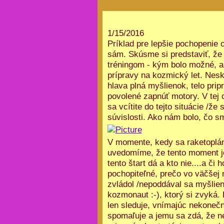
1/15/2016
Príklad pre lepšie pochopenie 
sám. Skúsme si predstaviť, že
tréningom - kým bolo možné, ab
prípravy na kozmický let. Nesk
hlava plná myšlienok, telo prip
povolené zapnúť motory. V tej c
sa vcítite do tejto situácie /že 
súvislosti. Ako nám bolo, čo sme
V momente, kedy sa raketoplán 
uvedomíme, že tento moment je 
tento štart dá a kto nie....a či 
pochopiteľné, prečo vo väčšej 
zvládol /nepoddával sa myšlien
kozmonaut :-), ktorý si zvyká. 
len sleduje, vnímajúc nekonečno
spomaľuje a jemu sa zdá, že nel