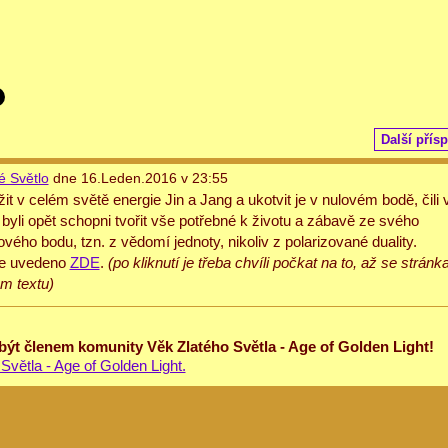
Další přís
é Světlo
dne 16.Leden.2016 v 23:55
v celém světě energie Jin a Jang a ukotvit je v nulovém bodě, čili 
yli opět schopni tvořit vše potřebné k životu a zábavě ze svého
ového bodu, tzn. z vědomí jednoty, nikoliv z polarizované duality.
je uvedeno
ZDE
.
(po kliknutí je třeba chvíli počkat na to, až se stránk
m textu)
 být členem komunity Věk Zlatého Světla - Age of Golden Light!
Světla - Age of Golden Light.