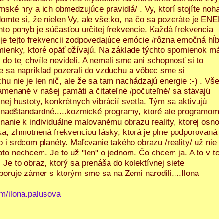
ské hry a ich obmedzujúce pravidlá/ . Vy, ktorí stojíte noh
omte si, že nielen Vy, ale všetko, na čo sa pozeráte je EN
nto pohyb je súčasťou určitej frekvencie. Každá frekvencia
vuje tejto frekvencii zodpovedajúce emócie /rôzna emočná hĺ
omienky, ktoré opäť ožívajú. Na základe týchto spomienok 
do tej chvíle nevideli. A nemali sme ani schopnosť si to
e sa napríklad pozerali do vzduchu a vôbec sme si
u nie je len nič, ale že sa tam nachádzajú energie :-) . Vše
menané v našej pamäti a čitateľné /počuteľné/ sa stávajú
j hustoty, konkrétnych vibrácií svetla. Tým sa aktivujú
adštandardné.....kozmické programy, ktoré ale programom
vnanie k individuálne maľovanému obrazu reality, ktorej osn
žka, zhmotnená frekvenciou lásky, ktorá je plne podporovaná
 i srdcom planéty. Maľovanie takého obrazu /reality/ už nie 
toto nechcem. Je to už "len" o jednom. Čo chcem ja. A to v t
Je to obraz, ktorý sa prenáša do kolektívnej siete
oruje zámer s ktorým sme sa na Zemi narodili....Ilona
m/ilona.palusova