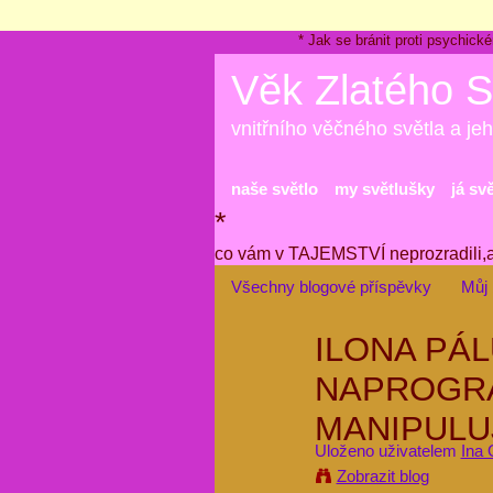
* Jak se bránit proti psychi
Věk Zlatého S
vnitřního věčného světla a jeh
naše světlo
my světlušky
já sv
*
co vám v TAJEMSTVÍ neprozradili,
Všechny blogové příspěvky
Můj 
ILONA PÁL
NAPROGR
MANIPULU
Uloženo uživatelem
Ina 
Zobrazit blog