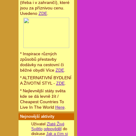
(třeba i v zahraničí), které
jsou za příznivou cenu.
Uvedeno
ZDE
.
* Inspirace různých
způsobů přestavby
dodávky na cestovní či
běžné obydlí Více
ZDE
.
* ALTERNATIVNÍ BYDLENÍ
A ŽIVOTNÍ STYL -
ZDE
.
* Nejlevnější státy světa
kde se dá levně žít /
Cheapest Countries To
Live In The World
Here
.
Nejnovější aktivity
Uživatel
Zlaté Živé
Světlo
odpověděl
do
diskuse
Jak a čím si