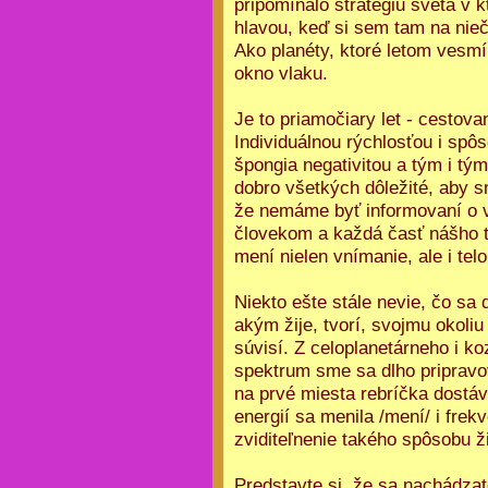
pripomínalo stratégiu sveta v k
hlavou, keď si sem tam na nie
Ako planéty, ktoré letom vesmír
okno vlaku.
Je to priamočiary let - cestov
Individuálnou rýchlosťou i sp
špongia negativitou a tým i tý
dobro všetkých dôležité, aby s
že nemáme byť informovaní o v
človekom a každá časť nášho t
mení nielen vnímanie, ale i telo
Niekto ešte stále nevie, čo sa d
akým žije, tvorí, svojmu okoli
súvisí. Z celoplanetárneho i k
spektrum sme sa dlho pripravov
na prvé miesta rebríčka dostáv
energií sa menila /mení/ i fre
zviditeľnenie takého spôsobu ž
Predstavte si, že sa nachádzat