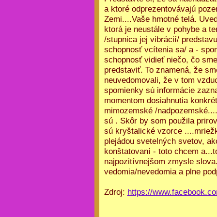
a ktoré odprezentovávajú pozem
Zemi....Vaše hmotné telá. Uved
ktorá je neustále v pohybe a te
/stupnica jej vibrácií/ predsta
schopnosť vcítenia sa/ a - sp
schopnosť vidieť niečo, čo sme 
predstaviť. To znamená, že sm
neuvedomovali, že v tom vzduch
spomienky sú informácie zazna
momentom dosiahnutia konkrétne
mimozemské /nadpozemské....n
sú . Skôr by som použila priro
sú kryštalické vzorce ....mrie
plejádou svetelných svetov, ako
konštatovaní - toto chcem a...
najpozitívnejšom zmysle slova. 
vedomia/nevedomia a plne podp
Zdroj:
https://www.facebook.co