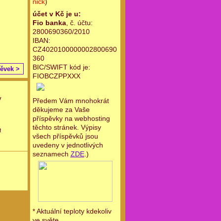
nick
)
účet v Kč je u:
Fio banka
, č. účtu:
2800690360/2010
IBAN:
CZ4020100000002800690
360
BIC/SWIFT kód je:
pěvek >
FIOBCZPPXXX
v
Předem Vám mnohokrát
děkujeme za Vaše
příspěvky na webhosting
těchto stránek. Výpisy
a
všech příspěvků jsou
uvedeny v jednotlivých
seznamech
ZDE
.)
* Aktuální teploty kdekoliv
ve světe