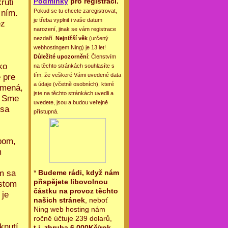
Podmínky
pro registraci.
rúti
Pokud se tu chcete zaregistrovat,
 ním.
je třeba vyplnit i vaše datum
ez
narození, jinak se vám registrace
nezdaří.
Nejnižší věk
(určený
webhostingem Ning) je 13 let!
Důležité upozornění
: Členstvím
ko
na těchto stránkách souhlasíte s
tím, že veškeré Vámi uvedené data
 pre
a údaje (včetně osobních), které
amená,
jste na těchto stránkách uvedli a
. Sme
uvedete, jsou a budou veřejně
 sa
přístupná.
obom,
m
m sa
*
Budeme rádi, když nám
přispějete libovolnou
astom
částku na provoz těchto
 je
našich stránek
, neboť
Ning web hosting nám
ročně účtuje 239 dolarů,
knutí
t.j. zhruba 6.000Kč/rok
.