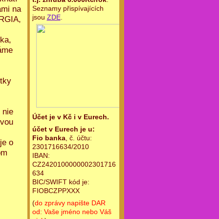
ami na
Seznamy přispívajících
jsou
ZDE
.
ERGIA,
bka,
máme
tky
 nie
Účet je v Kč i v Eurech.
ovou
účet v Eurech je u:
Fio banka
, č. účtu:
je o
2301716634/2010
om
IBAN:
CZ2420100000002301716
634
BIC/SWIFT kód je:
FIOBCZPPXXX
(
do zprávy napište DAR
od: Vaše jméno nebo Váš