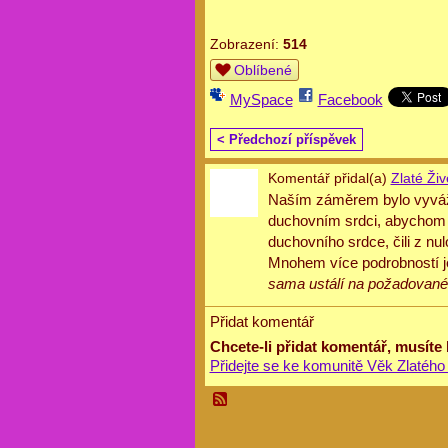
Zobrazení:
514
Oblíbené
MySpace
Facebook
< Předchozí příspěvek
Komentář přidal(a)
Zlaté Živ
Naším záměrem bylo vyvážit 
duchovním srdci, abychom b
duchovního srdce, čili z nul
Mnohem více podrobností 
sama ustálí na požadované
Přidat komentář
Chcete-li přidat komentář, musíte
Přidejte se ke komunitě Věk Zlatého 