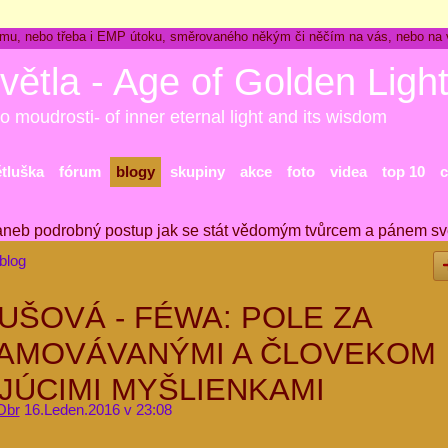
ckému, nebo třeba i EMP útoku, směrovaného někým či něčím na vás, nebo na
větla - Age of Golden Ligh
o moudrosti- of inner eternal light and its wisdom
ětluška
fórum
blogy
skupiny
akce
foto
videa
top 10
c
aneb podrobný postup jak se stát vědomým tvůrcem a pánem sv
blog
UŠOVÁ - FÉWA: POLE ZA
AMOVÁVANÝMI A ČLOVEKOM
JÚCIMI MYŠLIENKAMI
Obr
16.Leden.2016 v 23:08