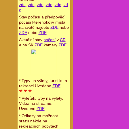
zde
,
zde
,
zde
,
zde
,
zde
,
zd
e
.
Stav počasí a předpověď
počasí kteréhokoliv místa
na světě najdete
ZDE
nebo
ZDE
nebo
ZDE
.
Aktuální stav
počasí
v
ČR
a na SK
ZDE
kamery
ZDE
.
* Typy na výlety, turistiku a
rekreaci Uvedeno
ZDE
.
❤ ❤ ❤
* Výleťák, typy na výlety.
Videa na streamu.
Uvedeno
ZDE
.
* Odkazy na možnost
srazu někde na
rekreačních pobytech