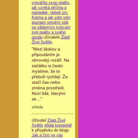
vytváříte svou realitu,
jak vzniká příčina a
následek, neboli tzv.
Karma a jak vám toto
poznání umožní stát
se vědomým tvůrcem
své reality a svého
osudu
uživatele
Zlaté
Živé Světlo
.
"Mezi láskou a
připoutáním je
obrovský rozdíl. Na
začátku si často
myslíme, že to
přebolí rychleji. Že
stačí čas nebo
změna prostředí.
Noví lidé, kterými
se…"
středa
Uživatel
Zlaté Živé
Světlo
přidal komentář
k příspěvku do blogu
Jak a čím ve vás