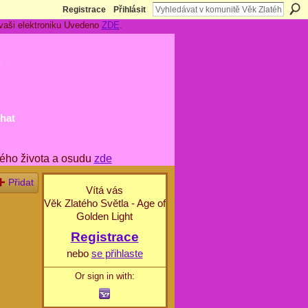
Registrace
Přihlásit
 vaši elektroniku Uvedeno
ZDE
.
t
hat
ého života a osudu
zde
Přidat
Vítá vás
Věk Zlatého Světla - Age of
Golden Light
Registrace
nebo
se přihlaste
Or sign in with: