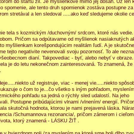
torom do štartu žil. Je myšlienkove mimo jej dosah. Už len k
čo spomenie, ale tento druh spomienok zostáva postupne za
om stretával a len sledoval .....ako keď sledujeme okolie c
anie tela s kozmickým /duchovným/ srdcom, ktoré nás vedie.
ôsobom. Pričom sa odpútavame od myšlienok nasiaknutých a
mto myšlienkam korešpondujúcim realitám ľudí. A je skutočne
me tejto negativite nevenovali svoju pozornosť. To ale nezn
šeobecnom dianí. Takpovediac - byť, alebo nebyť v obraze
ela je do letu nekonečnom zainteresovaná. To znamená, že
.
eje.....niekto už registruje, viac - menej vie.....niekto spôs
u ukazuje o čom to je...čo všetko s iným pohľadom, myslení
ozmického pohľadu sa jedná o rýchly sled udalostí. Na jeho
ali. Postupne pribúdajúcimi vlnami /vlnením/ energií. Pričo
ala skutočná hodnota, ktorou je nami prejavená láska. Nár
kvencia /Schumannova rezonancia/, pričom zámerom i cieľom
ivota, ktorý znamená - LÁSKU ŽIŤ .
e v hviezdnom poli /za myslením na ktoré sme boli dlho zvy