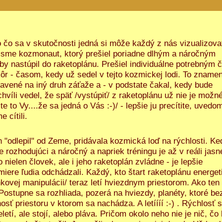
o čo sa v skutočnosti jedná si môže každý z nás vizualizova
 sme kozmonaut, ktorý prešiel poriadne dlhým a náročným
y nastúpil do raketoplánu. Prešiel individuálne potrebným
ôr - časom, kedy už sedel v tejto kozmickej lodi. To znamen
ravené na iný druh záťaže a - v podstate čakal, kedy bude
hvíli vedel, že späť /vystúpiť/ z raketoplánu už nie je možn
ste to Vy....že sa jedná o Vás :-)/ - lepšie ju precítite, uvedom
 cítili.
"odlepil" od Zeme, pridávala kozmická loď na rýchlosti. Ke
rozhodujúci a náročný a napriek tréningu je až v reáli jasné
ho nielen človek, ale i jeho raketoplán zvládne - je lepšie
miere ľudia odchádzali. Každý, kto štart raketoplánu energet
kovej manipulácii/ teraz letí hviezdnym priestorom. Ako ten
Postupne sa rozhliada, pozerá na hviezdy, planéty, ktoré be
sť priestoru v ktorom sa nachádza. A letíííí :-) . Rýchlosť 
etí, ale stojí, alebo pláva. Pričom okolo neho nie je nič, čo