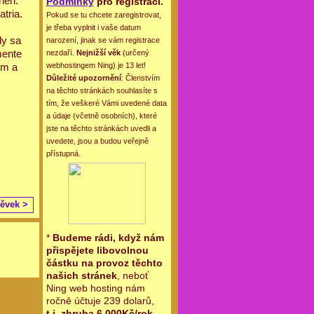
neh.
Podmínky
pro registraci.
tria.
Pokud se tu chcete zaregistrovat,
je třeba vyplnit i vaše datum
dy sa
narození, jinak se vám registrace
mente
nezdaří.
Nejnižší věk
(určený
om a
webhostingem Ning) je 13 let!
Důležité upozornění
: Členstvím
na těchto stránkách souhlasíte s
tím, že veškeré Vámi uvedené data
a údaje (včetně osobních), které
jste na těchto stránkách uvedli a
uvedete, jsou a budou veřejně
přístupná.
pěvek >
*
Budeme rádi, když nám
přispějete libovolnou
částku na provoz těchto
našich stránek
, neboť
Ning web hosting nám
ročně účtuje 239 dolarů,
t.j. zhruba 6.000Kč/rok
.