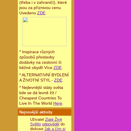
(třeba i v zahraničí), které
jsou za příznivou cenu.
Uvedeno
ZDE
.
* Inspirace různých
způsobů přestavby
dodávky na cestovní či
běžné obydlí Více
ZDE
.
* ALTERNATIVNÍ BYDLENÍ
A ŽIVOTNÍ STYL -
ZDE
.
* Nejlevnější státy světa
kde se dá levně žít /
Cheapest Countries To
Live In The World
Here
.
Nejnovější aktivity
Uživatel
Zlaté Živé
Světlo
odpověděl
do
diskuse
Jak a čím si