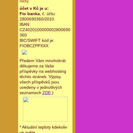
nick
)
účet v Kč je u:
Fio banka
, č. účtu:
2800690360/2010
IBAN:
CZ4020100000002800690
360
BIC/SWIFT kód je:
FIOBCZPPXXX
Předem Vám mnohokrát
děkujeme za Vaše
příspěvky na webhosting
těchto stránek. Výpisy
všech příspěvků jsou
uvedeny v jednotlivých
seznamech
ZDE
.)
* Aktuální teploty kdekoliv
ve světe