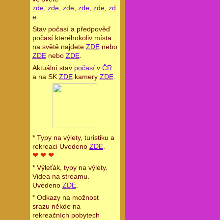
zde
,
zde
,
zde
,
zde
,
zde
,
zd
e
.
Stav počasí a předpověď
počasí kteréhokoliv místa
na světě najdete
ZDE
nebo
ZDE
nebo
ZDE
.
Aktuální stav
počasí
v
ČR
a na SK
ZDE
kamery
ZDE
.
* Typy na výlety, turistiku a
rekreaci Uvedeno
ZDE
.
❤ ❤ ❤
* Výleťák, typy na výlety.
Videa na streamu.
Uvedeno
ZDE
.
* Odkazy na možnost
srazu někde na
rekreačních pobytech