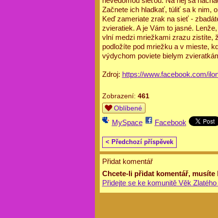
nevedomou sieťou. Na nej sa nachádza
Začnete ich hladkať, túliť sa k nim, 
Keď zameriate zrak na sieť - zbadát
zvieratiek. A je Vám to jasné. Lenže
vlní medzi mriežkami zrazu zistíte,
podložíte pod mriežku a v mieste, k
výdychom poviete bielym zvieratkám,
Zdroj:
https://www.facebook.com/ilo
Zobrazení:
461
Oblíbené
MySpace
Facebook
< Předchozí příspěvek
Přidat komentář
Chcete-li přidat komentář, musíte
Přidejte se ke komunitě Věk Zlatého 