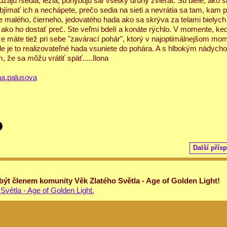
jú /sedia, ležia, pohybujú sa/ všetky druhy zvierat. Sú biele, ako s
objímať ich a nechápete, prečo sedia na sieti a nevrátia sa tam, kam pa
e malého, čierneho, jedovatého hada ako sa skrýva za telami bielych
, ako ho dostať preč. Ste veľmi bdelí a konáte rýchlo. V momente, ke
 že máte tiež pri sebe "zavárací pohár", ktorý v najoptimálnejšom mo
de je to realizovateľné hada vsuniete do pohára. A s hlbokým nádych
 že sa môžu vrátiť späť.....Ilona
na.palusova
Další přís
 být členem komunity Věk Zlatého Světla - Age of Golden Light!
Světla - Age of Golden Light.