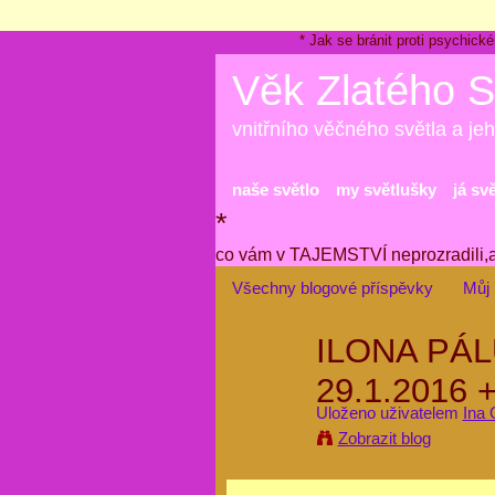
* Jak se bránit proti psychi
Věk Zlatého S
vnitřního věčného světla a jeh
naše světlo
my světlušky
já sv
*
co vám v TAJEMSTVÍ neprozradili,
Všechny blogové příspěvky
Můj 
ILONA PÁ
29.1.2016
Uloženo uživatelem
Ina 
Zobrazit blog