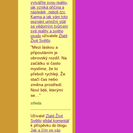
vytváříte svou realitu,
jak vzniká příčina a
následek, neboli tzv.
Karma a jak vám toto
poznání umožní stát
se vědomým tvůrcem
své reality a svého
osudu
uživatele
Zlaté
Živé Světlo
.
"Mezi láskou a
připoutáním je
obrovský rozdíl. Na
začátku si často
myslíme, že to
přebolí rychleji. Že
stačí čas nebo
změna prostředí.
Noví lidé, kterými
se…"
středa
Uživatel
Zlaté Živé
Světlo
přidal komentář
k příspěvku do blogu
Jak a čím ve vás