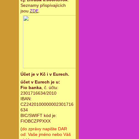
Seznamy přispívajících
jsou
ZDE
.
Účet je v Kč i v Eurech.
účet v Eurech je u:
Fio banka
, č. účtu:
2301716634/2010
IBAN:
CZ2420100000002301716
634
BIC/SWIFT kód je:
FIOBCZPPXXX
(
do zprávy napište DAR
od: Vaše jméno nebo Váš