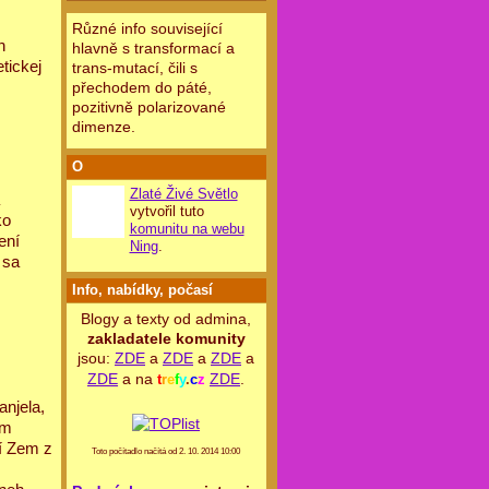
Různé info související
h
hlavně s transformací a
tickej
trans-mutací, čili s
přechodem do páté,
pozitivně polarizované
dimenze.
O
Zlaté Živé Světlo
vytvořil tuto
ko
komunitu na webu
ení
Ning
.
 sa
Info, nabídky, počasí
Blogy a texty od admina,
zakladatele komunity
jsou:
ZDE
a
ZDE
a
ZDE
a
ZDE
a na
ZDE
.
t
r
e
f
y
.
c
z
njela,
om
dí Zem z
Toto počítadlo načítá od 2. 10. 2014 10:00