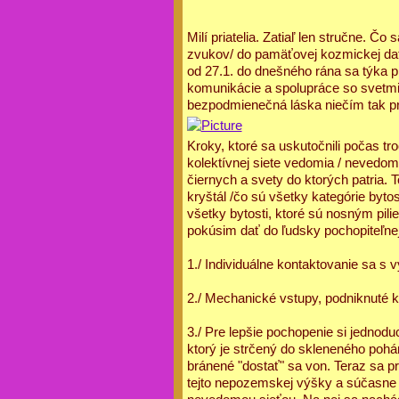
Milí priatelia. Zatiaľ len stručne. Č
zvukov/ do pamäťovej kozmickej data
od 27.1. do dnešného rána sa týka p
komunikácie a spolupráce so svetmi, 
bezpodmienečná láska niečím tak pr
Kroky, ktoré sa uskutočnili počas t
kolektívnej siete vedomia / nevedomi
čiernych a svety do ktorých patria. 
kryštál /čo sú všetky kategórie byto
všetky bytosti, ktoré sú nosným pili
pokúsim dať do ľudsky pochopiteľnej
1./ Individuálne kontaktovanie sa s 
2./ Mechanické vstupy, podniknuté kr
3./ Pre lepšie pochopenie si jednod
ktorý je strčený do skleneného po
bránené "dostať" sa von. Teraz sa p
tejto nepozemskej výšky a súčasne sa