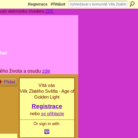
Registrace
Přihlásit
 vaši elektroniku Uvedeno
ZDE
.
t
hat
ého života a osudu
zde
Přidat
Vítá vás
Věk Zlatého Světla - Age of
Golden Light
Registrace
nebo
se přihlaste
Or sign in with: