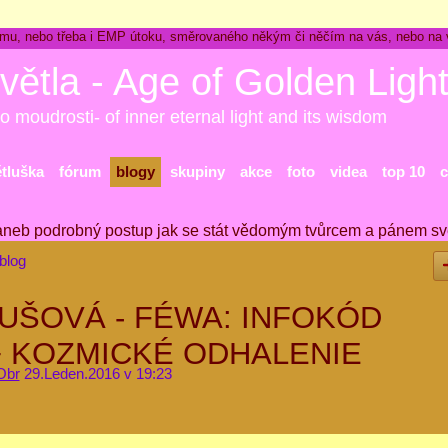
ckému, nebo třeba i EMP útoku, směrovaného někým či něčím na vás, nebo na
větla - Age of Golden Ligh
o moudrosti- of inner eternal light and its wisdom
ětluška
fórum
blogy
skupiny
akce
foto
videa
top 10
c
aneb podrobný postup jak se stát vědomým tvůrcem a pánem sv
blog
LUŠOVÁ - FÉWA: INFOKÓD
 + KOZMICKÉ ODHALENIE
Obr
29.Leden.2016 v 19:23