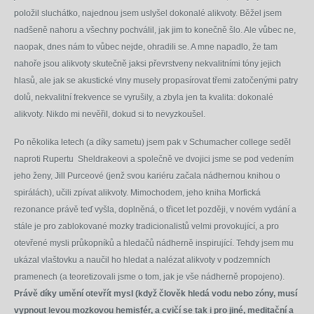
položil sluchátko, najednou jsem uslyšel dokonalé alikvoty. Běžel jsem
nadšeně nahoru a všechny pochválil, jak jim to konečně šlo. Ale vůbec ne,
naopak, dnes nám to vůbec nejde, ohradili se. A mne napadlo, že tam
nahoře jsou alikvoty skutečně jaksi převrstveny nekvalitními tóny jejich
hlasů, ale jak se akustické vlny musely propasírovat třemi zatočenými patry
dolů, nekvalitní frekvence se vyrušily, a zbyla jen ta kvalita: dokonalé
alikvoty. Nikdo mi nevěřil, dokud si to nevyzkoušel.
Po několika letech (a díky sametu) jsem pak v Schumacher college seděl
naproti Rupertu Sheldrakeovi a společně ve dvojici jsme se pod vedením
jeho ženy, Jill Purceové (jenž svou kariéru začala nádhernou knihou o
spirálách), učili zpívat alikvoty. Mimochodem, jeho kniha Morfická
rezonance právě teď vyšla, doplněná, o třicet let později, v novém vydání a
stále je pro zablokované mozky tradicionalistů velmi provokující, a pro
otevřené mysli průkopníků a hledačů nádherně inspirující. Tehdy jsem mu
ukázal vlaštovku a naučil ho hledat a nalézat alikvoty v podzemních
pramenech (a teoretizovali jsme o tom, jak je vše nádherně propojeno).
Právě díky umění otevřít mysl (když člověk hledá vodu nebo zóny, musí
vypnout levou mozkovou hemisfér, a cvičí se tak i pro jiné, meditační a