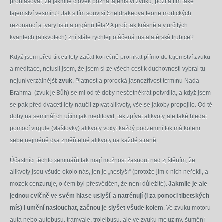
prohlašovat, že jakmile člověk pozná tajemství zvuku, pozná tím také
tajemství vesmíru? Jak s tím souvisí Sheldrakeova teorie morfických
rezonancí a tvary listů a orgánů těla? A proč tak krásně a v určitých
kvantech (alikvotech) zní stále rychleji otáčená instalatérská trubice?
Když jsem před třiceti lety začal konečně pronikat přímo do tajemství zvuku
a meditace, netušil jsem, že jsem si ze všech cest k duchovnosti vybral tu
nejuniverzálnější:
zvuk
. Platnost a prorocká jasnozřivost termínu Nada
Brahma (zvuk je Bůh) se mi od té doby nesčetněkrát potvrdila, a když jsem
se pak před dvaceti lety naučil zpívat alikvoty, vše se jakoby propojilo. Od té
doby na seminářích učím jak meditovat, tak zpívat alikvoty, ale také hledat
pomocí virgule (vlaštovky) alikvoty vody: každý podzemní tok má kolem
sebe nejméně dva změřitelné alikvoty na každé straně.
Účastníci těchto seminářů tak mají možnost žasnout nad zjištěním, že
alikvoty jsou všude okolo nás, jen je „neslyší“ (protože jim o nich neřekli, a
mozek cenzuruje, o čem byl přesvědčen, že není důležité).
Jakmile je ale
jednou cvičně ve svém hlase uslyší, a natrénují (i za pomoci tibetských
mís) i umění naslouchat, začnou je slyšet všude kolem
. Ve zvuku motoru
auta nebo autobusu, tramvaje, trolejbusu, ale ve zvuku meluzíny, šumění