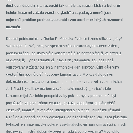
duchovní disciplíny) a rozpustit tak umělé civilizační bloky a kulturní
indoktrinace mi začalo všechno „ladit“ a zapadat, a neměl jsem
nejmenší problém pochopit, co chtěl svou teorií morfických rezonancí
naznačit.
Dnes si potěšeně čtu v článku R. Merricka Evoluce řízená alikvoty: „Když
světlo opouští svůj zdroj ve spektru směsi elektromagnetického záření,
postupem času se stává stále koherentnější (a harmoničtější, ve smyslu
alikvotnější). Ty neharmonické (nekvalitní) frekvence jsou postupně
odfiltrovány, a zůstanou jen ty harmonické (jen alikvoty).
Čím dále vlny
cestují, tím jsou čistší.
Podobně fungují lasery. A o kus dále je i on
dokonale inspirující a potvrzující nejen mé názory na svět a vesmír kolem:
Je-li život krystalizovaná forma světla, také musí být „cestou“ stále
koherentnější. A z téhle perspektivy by pak i pohyb v prostoru měl být
považován za první zákon evoluce, protože vede život ke stále větší
efektivitě, mobilitě, rovnováze, inteligenci a nakonec i hlubšímu vědomí.
Není tohle, poprvé od dob Pythagora (od něhož západní civilizace převzala
bohužel jen matematické pokusy vyjádřit duchovní harmonii světa) a jiných
duchovních mistrů, dokonalý popis smyslu života a vesmíru? A co tohle: