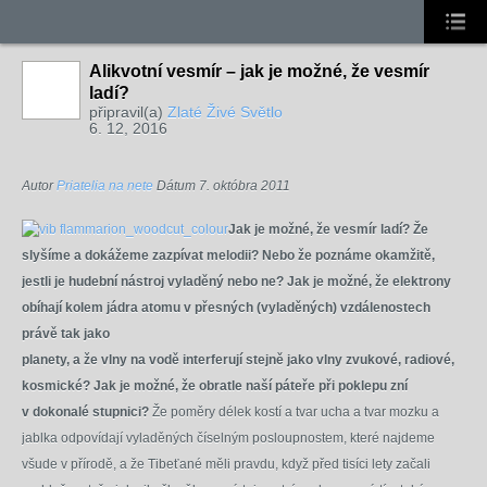
Alikvotní vesmír – jak je možné, že vesmír
ladí?
připravil(a)
Zlaté Živé Světlo
6. 12, 2016
Autor
Priatelia na nete
Dátum
7. októbra 2011
Jak je možné, že vesmír ladí? Že
slyšíme a dokážeme zazpívat melodii? Nebo že poznáme okamžitě,
jestli je hudební nástroj vyladěný nebo ne? Jak je možné, že elektrony
obíhají kolem jádra atomu v přesných (vyladěných) vzdálenostech
právě tak jako
planety, a že vlny na vodě interferují stejně jako vlny zvukové, radiové,
kosmické? Jak je možné, že obratle naší páteře při poklepu zní
v dokonalé stupnici?
Že poměry délek kostí a tvar ucha a tvar mozku a
jablka odpovídají vyladěných číselným posloupnostem, které najdeme
všude v přírodě, a že Tibeťané měli pravdu, když před tisíci lety začali