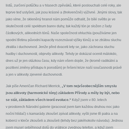
listů, zurčení potůčku a v hlasech zpěváků, které poslouchali celé roky, ale
teprve teď uslyšeli, jak jsou krásné a (frekvenčně) výživné. Jinými slovy, tak
jako víme, že skleněný hranol nám pomůže odhalit, že bílé světlo je ve
skutečnosti celé spektrum barev duhy, tak každý tón je složen z řady
částkových, alikvotních tónů. Naše společnost ohluchla (používáme jen
spodní třetinu původní kapacity rozeznávat výšky tónů) a se ztrátou sluchu
ztratila i duchovnost. Jenže před dvaceti lety se, jako záchrana sluchu
hudby i duchovnosti, objevily alikvoty. Tehdy je dokázal ocenit málokdo,
dnes už je jen otázkou času, kdy nám všem dojde, že (kromě radikální a
pozitivní změny přístupu k porodům) je řešení krize naší současnosti právě
a jen v alikvoty zjevené duchovnosti.
Jak píše Američan Richard Merrick,
„V tom nejvšeobecnějším smyslu
jsou alikvoty (harmonické tóny) základem Přírody a měly by být, nebo
se stát, základem všech teorií evoluce.“
Když jsem v 80. letech
v prostorech Národní galerie (pracoval jsem tam každou druhou noc jako
noční hlídač) s kamarády zkoušel zpívat alikvoty, vyšli jsme tři patra a na
koberci v kleče zkoušeli a zkoušeli (tehdy bez jakéhokoliv návodu). Jednou
jsem musel seběhnout dolů do vrátnice zvednou telefon, a když jsem