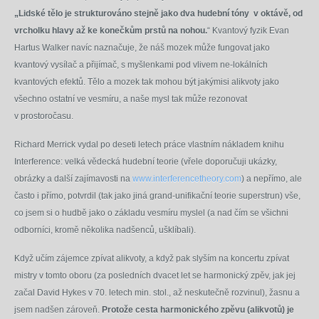
„Lidské tělo je strukturováno stejně jako dva hudební tóny v oktávě, od
vrcholku hlavy až ke konečkům prstů na nohou.
“ Kvantový fyzik Evan
Hartus Walker navíc naznačuje, že náš mozek může fungovat jako
kvantový vysílač a přijímač, s myšlenkami pod vlivem ne-lokálních
kvantových efektů. Tělo a mozek tak mohou být jakýmisi alikvoty jako
všechno ostatní ve vesmíru, a naše mysl tak může rezonovat
v prostoročasu.
Richard Merrick vydal po deseti letech práce vlastním nákladem knihu
Interference: velká vědecká hudební teorie (vřele doporučuji ukázky,
obrázky a další zajímavosti na
www.interferencetheory.com
) a nepřímo, ale
často i přímo, potvrdil (tak jako jiná grand-unifikační teorie superstrun) vše,
co jsem si o hudbě jako o základu vesmíru myslel (a nad čím se všichni
odborníci, kromě několika nadšenců, ušklíbali).
Když učím zájemce zpívat alikvoty, a když pak slyším na koncertu zpívat
mistry v tomto oboru (za posledních dvacet let se harmonický zpěv, jak jej
začal David Hykes v 70. letech min. stol., až neskutečně rozvinul), žasnu a
jsem nadšen zároveň.
Protože cesta harmonického zpěvu (alikvotů) je