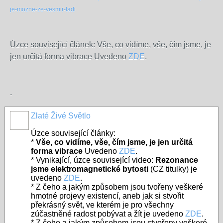
je-mozne-ze-vesmir-ladi
Úzce související článek: Vše, co vidíme, vše, čím jsme, je
jen určitá forma vibrace Uvedeno
ZDE
.
.
Zlaté Živé Světlo
Úzce související články:
*
Vše, co vidíme, vše, čím jsme, je jen určitá
forma vibrace
Uvedeno
ZDE
.
* Vynikající, úzce související video:
Rezonance
jsme elektromagnetické bytosti
(CZ titulky) je
uvedeno
ZDE
.
* Z čeho a jakým způsobem jsou tvořeny veškeré
hmotné projevy existencí, aneb jak si stvořit
překrásný svět, ve kterém je pro všechny
zúčastněné radost pobývat a žít je uvedeno
ZDE
.
* Z čeho a jakým způsobem jsou stvořeny veškeré