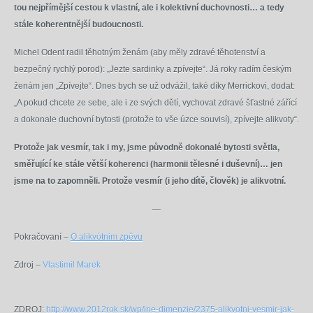
tou nejpřímější cestou k vlastní, ale i kolektivní duchovnosti… a tedy
stále koherentnější budoucnosti.
Michel Odent radil těhotným ženám (aby měly zdravé těhotenství a
bezpečný rychlý porod): „Jezte sardinky a zpívejte“. Já roky radím českým
ženám jen „Zpívejte“. Dnes bych se už odvážil, také díky Merrickovi, dodat:
„A pokud chcete ze sebe, ale i ze svých dětí, vychovat zdravé šťastné zářící
a dokonale duchovní bytosti (protože to vše úzce souvisí), zpívejte alikvoty“.
Protože jak vesmír, tak i my, jsme původně dokonalé bytosti světla,
směřující ke stále větší koherenci (harmonii tělesné i duševní)… jen
jsme na to zapomněli. Protože vesmír (i jeho dítě, člověk) je alikvotní.
—
Pokračovaní –
O alikvótnim zpěvu
Zdroj –
Vlastimil Marek
ZDROJ:
http://www.2012rok.sk/wp/ine-dimenzie/2375-alikvotni-vesmir-jak-