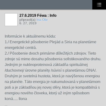
27.6.2019 Féwa : Info
připravil(a)
Ina Obr
6. 27, 2019
Informácie k aktuálnemu kódu:
1./ Energetické pôsobenie Plejád a Siria na planetárne
energetické centrá.
2./ Pôsobenie dvoch primárne dôležitých zdrojov. Tieto
zdroje sú mimo dosahu pôsobenia sofistikovaného druhu.
Jedným je nukleoproteinová základňa spirituálnej
/duchovnej/ úrovne planéty /súvisí s planetárnou DNA/.
Druhým je svetelná hustota, ktorá je navýšenou energiou
na planéte. Táto energia je nakumulovaná v planetárnom
poli a je základňou jej novej sféry, ktorá je kompatibilná s
energiou nového človeka, ktorý už iným spôsobom
koná..... Ilona