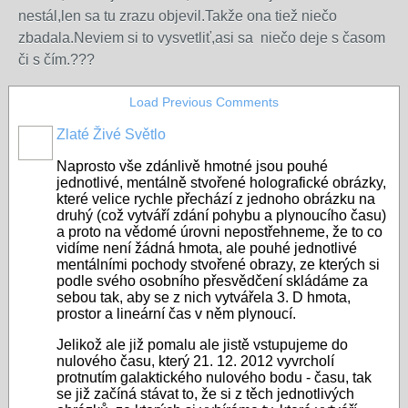
nestál,len sa tu zrazu objevil.Takže ona tiež niečo
zbadala.Neviem si to vysvetliť,asi sa niečo deje s časom
či s čím.???
Load Previous Comments
Zlaté Živé Světlo
Naprosto vše zdánlivě hmotné jsou pouhé
jednotlivé, mentálně stvořené holografické obrázky,
které velice rychle přechází z jednoho obrázku na
druhý (což vytváří zdání pohybu a plynoucího času)
a proto na vědomé úrovni nepostřehneme, že to co
vidíme není žádná hmota, ale pouhé jednotlivé
mentálními pochody stvořené obrazy, ze kterých si
podle svého osobního přesvědčení skládáme za
sebou tak, aby se z nich vytvářela 3. D hmota,
prostor a lineární čas v něm plynoucí.
Jelikož ale již pomalu ale jistě vstupujeme do
nulového času, který 21. 12. 2012 vyvrcholí
protnutím galaktického nulového bodu - času, tak
se již začíná stávat to, že si z těch jednotlivých