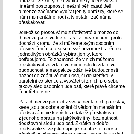
obrázků, ze kterých si vybíráme ty, které vytváří
lineární postoupnost (lineární běh času) třetí
dimenze začínáme vybírat jen ty obrázky, které se
nám momentálně hodí a ty ostatní začínáme
přeskakovat.
Jelikož se přesouváme z třetí/čtvrté dimenze do
dimenze páté, ve které čas již lineární není, proto
dochází k tomu, že si můžeme svým osobním
přesvědčením a fokusem své pozornosti z těchto
jednotlivých obrázků vybírat jen ty, které
potřebujeme. To znamená, že v nich můžeme
přeskakovat ze zdánlivé minulosti do zdánlivé
budoucnosti a naopak ze zdánlivé budoucnosti
nazpět do zdánlivé minulosti, či do kterékoliv
paralelní existence a vytvářet si z nich pro sebe
takový sled osobních událostí, které právě chceme
či potřebujeme.
Pátá dimenze jsou totiž světy mentálních představ,
které jsou podobné snění či vědomím mentálním
představám, ve kterých lze taktéž přeskakovat
z jednoho obrazu na jakýkoliv jiný, bez nutnosti
dodržování sledu událostí. Zkrátka a dobře,
představíte si že jste např. již na pláži u moře a