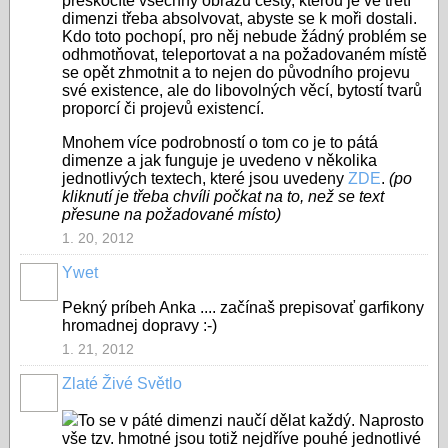
přeskočíte všechny obrazu cesty, kterou je ve třetí
dimenzi třeba absolvovat, abyste se k moři dostali.
Kdo toto pochopí, pro něj nebude žádný problém se
odhmotňovat, teleportovat a na požadovaném místě
se opět zhmotnit a to nejen do původního projevu
své existence, ale do libovolných věcí, bytostí tvarů
proporcí či projevů existencí.
Mnohem více podrobností o tom co je to pátá
dimenze a jak funguje je uvedeno v několika
jednotlivých textech, které jsou uvedeny
ZDE
.
(po
kliknutí je třeba chvíli počkat na to, než se text
přesune na požadované místo)
1. 20, 2012
Ywet
Pekný príbeh Anka .... začínaš prepisovať garfikony
hromadnej dopravy :-)
1. 21, 2012
Zlaté Živé Světlo
To se v páté dimenzi naučí dělat každý. Naprosto
vše tzv. hmotné jsou totiž nejdříve pouhé jednotlivé