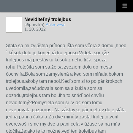
Neviditeľný trolejbus
připravil(a)
Anka-veva
1. 20, 2012
Stala sa mi zvláštna príhoda.Išla som včera z domu ,hned
´ kúsok dolu je konečná trolejbusu.Videla som,že
trolejbus má prestávku,kúsok z neho trčal spoza
rohu.Potešila som sa,že sa zveziem dolu do mesta
čochvíľa.Bola som zamyslená a ked´som míňala bokom
trolejbus,akoby tam nebol.Ked´som si to po pár krokoch
uvedomila,začudovala som sa a kukla som sa
dozadu,trolejbus tam bol.Íha,to snád´bol chvíľu
neviditeľný?Pomyslela som si .Viac som tomu
nevenovala pozornosť.Na zástavke,pár metrov dole stála
jedna pani a čakala.Za dve minúty zastal trolej ,otvoril
dvere,vošli sme my dve a pani celá v úžase sa na mňa
otočila,že:ako je to možné,ved´ten trolejbus tam