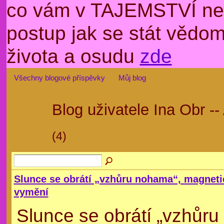
co vám v TAJEMSTVÍ nep
postup jak se stát věd
života a osudu
zde
Všechny blogové příspěvky
Můj blog
Blog uživatele Ina Obr --
(4)
Slunce se obrátí „vzhůru nohama“, magneti
vymění
Slunce se obrátí „vzhůru