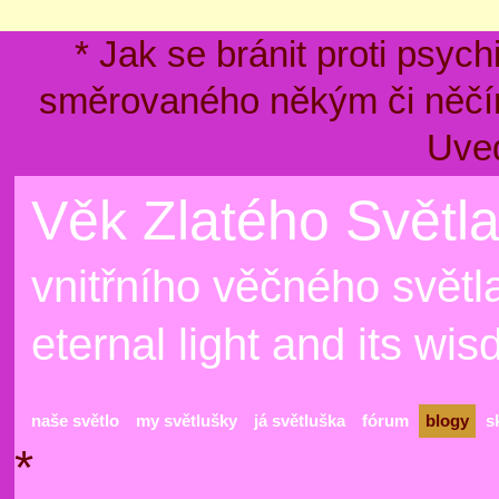
* Jak se bránit proti psyc
směrovaného někým či něčím
Uve
Věk Zlatého Světla
vnitřního věčného světla
eternal light and its wi
naše světlo
my světlušky
já světluška
fórum
blogy
s
*