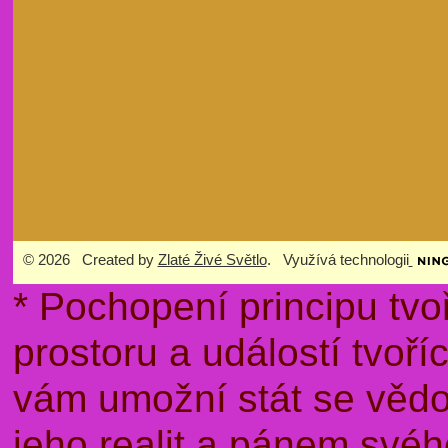
© 2026 Created by
Zlaté Živé Světlo
. Využívá technologii
* Pochopení principu tvo
prostoru a událostí tvoř
vám umožní stát se věd
jeho realit a pánem sv