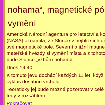
nohama“, magnetické pó
vymění
Americká Národní agentura pro letectví a 
(NASA) oznámila, že Slunce v nejbližších d
své magnetické pole. Severní a jižní magnet
mateřské hvězdy si vymění místa a z tohot
bude Slunce „vzhůru nohama“.
Dnes 19:40
K tomuto jevu dochází každých 11 let, když
cyklus dosáhne vrcholu.
Teoreticky jej bude možné pozorovat v celé 
tedy v rozsáhlém…
Pokračovat