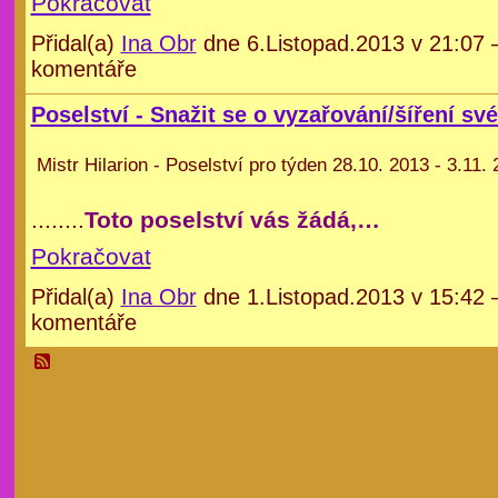
Pokračovat
Přidal(a)
Ina Obr
dne 6.Listopad.2013 v 21:07
komentáře
Poselství - Snažit se o vyzařování/šíření své
Mistr Hilarion - Poselství pro týden 28.10. 2013 - 3.11.
........
Toto poselství vás žádá,…
Pokračovat
Přidal(a)
Ina Obr
dne 1.Listopad.2013 v 15:42
komentáře