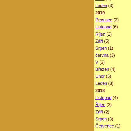
Leden
(3)
2019
Prosinec
(2)
Listopad
(6)
Říjen
(2)
Září
(5)
Srpen
(1)
června
(3)
V
(3)
Březen
(4)
Únor
(5)
Leden
(3)
2018
Listopad
(4)
Říjen
(3)
Září
(2)
Srpen
(3)
Červenec
(1)