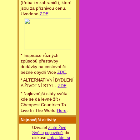
(třeba i v zahraničí), které
jsou za příznivou cenu.
Uvedeno
ZDE
.
* Inspirace různých
způsobů přestavby
dodávky na cestovní či
běžné obydlí Více
ZDE
.
* ALTERNATIVNÍ BYDLENÍ
A ŽIVOTNÍ STYL -
ZDE
.
* Nejlevnější státy světa
kde se dá levně žít /
Cheapest Countries To
Live In The World
Here
.
Nejnovější aktivity
Uživatel
Zlaté Živé
Světlo
odpověděl
do
diskuse
Jak a čím si