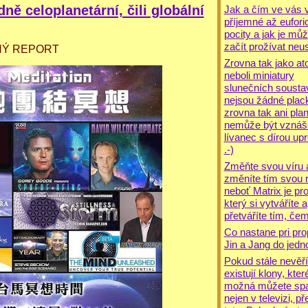
ě celoplanetární, čili globální
Jak a čím ve vás v
příjemné až eufori
pocity a jak je mů
začít prožívat neus
NÝ REPORT
Zrovna tak jako at
neboli miniatury
slunečních sousta
nejsou žádné plack
zrovna tak ani pla
nemůže být vznáše
lívanec s dírou upr
.-)
Změňte svou víru 
změníte tím svou re
neboť Matrix je pr
který si vytváříte a
přetváříte tím, čem
Co nastane pri pro
Jin a Jang do jedn
Pokud stále nevěří
existují klony, kter
možná můžete spat
nejen v televizi, př