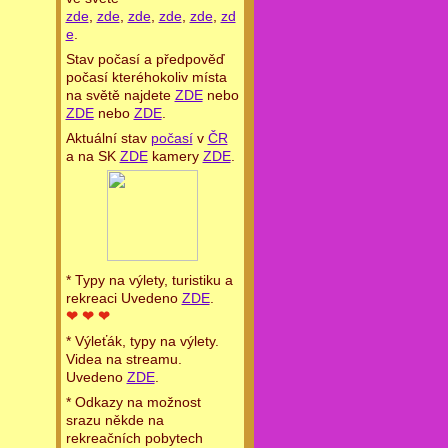
zde
,
zde
,
zde
,
zde
,
zde
,
zd
e
.
Stav počasí a předpověď
počasí kteréhokoliv místa
na světě najdete
ZDE
nebo
ZDE
nebo
ZDE
.
Aktuální stav
počasí
v
ČR
a na SK
ZDE
kamery
ZDE
.
* Typy na výlety, turistiku a
rekreaci Uvedeno
ZDE
.
❤ ❤ ❤
* Výleťák, typy na výlety.
Videa na streamu.
Uvedeno
ZDE
.
* Odkazy na možnost
srazu někde na
rekreačních pobytech