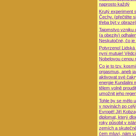
naprosto každý
Krutý experiment 
Čechy. (přečtěte si 
třeba být v obraze
Tajomstvo vzniku 
(a obezity) odhale
Neskutočné, čo je 
Potvrzeno! Lidská
nyní mutuje! Vědci
Nobelovou cenou m
Co je to tzv. kosm
orgasmus, aneb ja
aktivovat své čakr
energie Kundalini 
tělem volně proudit
umožnit jeho regen
Tohle by se mělo u
v novinách po celý
Evropě! Jiří Kobza
diplomat, který dl
roky působil v isl
zemích a skutečně
čem mluví, nám v