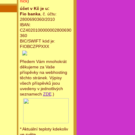
nick
)
účet v Kč je u:
Fio banka
, č. účtu:
2800690360/2010
IBAN:
CZ4020100000002800690
360
BIC/SWIFT kód je:
FIOBCZPPXXX
Předem Vám mnohokrát
děkujeme za Vaše
příspěvky na webhosting
těchto stránek. Výpisy
všech příspěvků jsou
uvedeny v jednotlivých
seznamech
ZDE
.)
* Aktuální teploty kdekoliv
ve světe