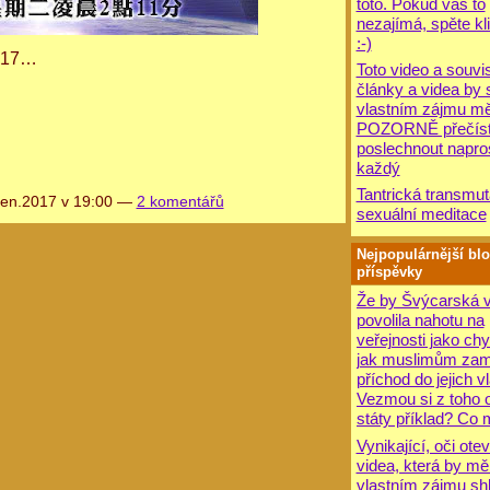
toto. Pokud vás to
nezajímá, spěte kli
:-)
2017…
Toto video a souvis
články a videa by 
vlastním zájmu mě
POZORNĚ přečíst
poslechnout napro
každý
Tantrická transmut
en.2017 v 19:00 —
2 komentářů
sexuální meditace
Nejpopulárnější bl
příspěvky
Že by Švýcarská v
povolila nahotu na
veřejnosti jako chy
jak muslimům zam
příchod do jejich vl
Vezmou si z toho o
státy příklad? Co 
Vynikající, oči otev
videa, která by mě
vlastním zájmu sh