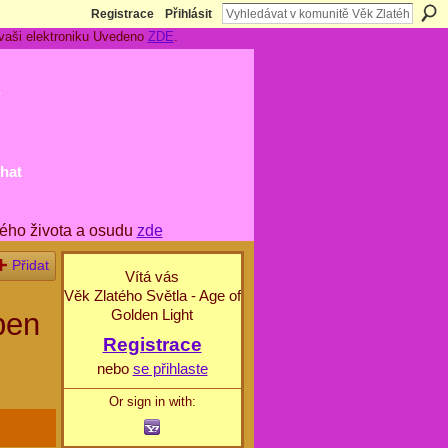
Registrace
Přihlásit
 vaši elektroniku Uvedeno
ZDE
.
t
hat
ého života a osudu
zde
Přidat
Vítá vás
Věk Zlatého Světla - Age of
Golden Light
pen
Registrace
nebo
se přihlaste
Or sign in with: