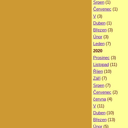
Srpen
(1)
Červenec
(1)
V
(3)
Duben
(1)
Březen
(3)
Únor
(3)
Leden
(7)
2020
Prosinec
(3)
Listopad
(11)
Říjen
(10)
Září
(7)
Srpen
(7)
Červenec
(2)
června
(4)
V
(11)
Duben
(10)
Březen
(13)
Únor
(5)