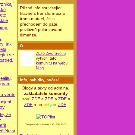
znikají
Různé info související
cké
hlavně s transformací a
žete
trans-mutací, čili s
tále
přechodem do páté,
omy,
pozitivně polarizované
dimenze.
v,
y, tak
O
neta
Zlaté Živé Světlo
jící se
vytvořil tuto
ostřed.
komunitu na webu
Ning
.
a
alitu,
Info, nabídky, počasí
ogram,
Blogy a texty od admina,
zakladatele komunity
u věříte
jsou:
ZDE
a
ZDE
a
ZDE
a
pojení
ZDE
a na
ZDE
.
t
r
e
f
y
.
c
z
oty
te, že
é
řit
Toto počítadlo načítá od 2. 10. 2014 10:00
ečtěte si