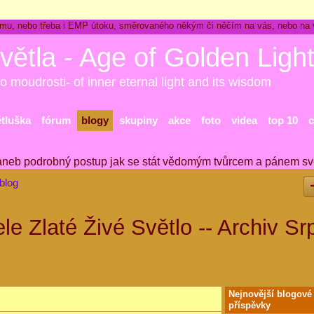
ckému, nebo třeba i EMP útoku, směrovaného někým či něčím na vás, nebo na
větla - Age of Golden Ligh
o moudrosti- of inner eternal light and its wisdom
ětluška
fórum
blogy
skupiny
akce
foto
videa
top 10
c
aneb podrobný postup jak se stát vědomým tvůrcem a pánem sv
blog
le Zlaté Živé Světlo -- Archiv Sr
Nejnovější blogové
příspěvky