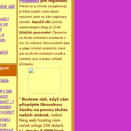
Podmínky
pro registraci.
dně dál!
Pokud se tu chcete zaregistrovat,
je třeba vyplnit i vaše datum
narození, jinak se vám registrace
ející
nezdaří.
Nejnižší věk
(určený
si ve
webhostingem Ning) je 13 let!
l
Důležité upozornění
: Členstvím
 a
na těchto stránkách souhlasíte s
sto
tím, že veškeré Vámi uvedené data
a údaje (včetně osobních), které
ační
jste na těchto stránkách uvedli a
uvedete, jsou a budou veřejně
přístupná.
ogové
láda
trý tah
ezit
*
Budeme rádi, když nám
asti? :-)
přispějete libovolnou
statní
částku na provoz těchto
myslíte?
našich stránek
, neboť
írající
Ning web hosting nám
l ve
ročně účtuje 239 dolarů,
lédnout
t.j. zhruba 6.000Kč/rok
.