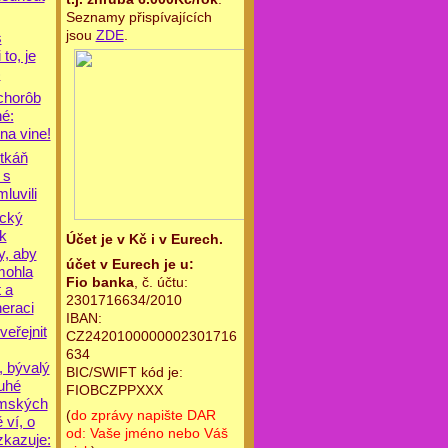
Seznamy přispívajících
jsou
ZDE
.
s
to, je
)
chorôb
né:
na vine!
 tkáň
 s
luvili
ický
k
Účet je v Kč i v Eurech.
y, aby
účet v Eurech je u:
mohla
Fio banka
, č. účtu:
 a
2301716634/2010
eraci
IBAN:
veřejnit
CZ2420100000002301716
634
, bývalý
BIC/SWIFT kód je:
ouhé
FIOBCZPPXXX
ámských
(
do zprávy napište DAR
 ví, o
od: Vaše jméno nebo Váš
zkazuje: