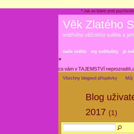
* Jak se bránit proti psychi
Věk Zlatého S
vnitřního věčného světla a jeh
naše světlo
my světlušky
já sv
*
co vám v TAJEMSTVÍ neprozradili,
Všechny blogové příspěvky
Můj 
Blog uživate
2017
(1)