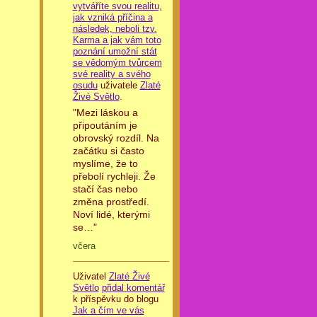
vytváříte svou realitu,
jak vzniká příčina a
následek, neboli tzv.
Karma a jak vám toto
poznání umožní stát
se vědomým tvůrcem
své reality a svého
osudu
uživatele
Zlaté
Živé Světlo
.
"Mezi láskou a
připoutáním je
obrovský rozdíl. Na
začátku si často
myslíme, že to
přebolí rychleji. Že
stačí čas nebo
změna prostředí.
Noví lidé, kterými
se…"
včera
Uživatel
Zlaté Živé
Světlo
přidal komentář
k příspěvku do blogu
Jak a čím ve vás