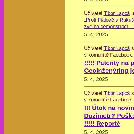
Uživatel
Tibor Lapoš
u
„Proti Fialově a Rak
zve na demonstraci !!
5. 4, 2025
Uživatel
Tibor Lapoš
s
v komunitě Facebook.
!!!!! Patenty na
Geoinženýring je 
5. 4, 2025
Uživatel
Tibor Lapoš
s
v komunitě Facebook.
!!! Útok na novi
Dozimetr? Pošk
!!!!! Reporté
5. 4, 2025