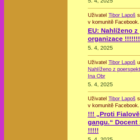
5. 4, 2025
Uživatel
Tibor Lapoš
s
v komunitě Facebook.
EU: Nahlíženo z
organizace !!!!!!!
5. 4, 2025
Uživatel
Tibor Lapoš
u
Nahlíženo z poerspekti
Ina Obr
5. 4, 2025
Uživatel
Tibor Lapoš
s
v komunitě Facebook.
!!! „Proti Fial
gangu.“ Docent
!!!!!
5. 4, 2025