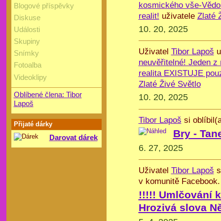
kosmického vše-Vědom
Blogové příspěvky
realit!
uživatele
Zlaté 
Diskuse
10. 20, 2025
Události
Skupiny
Uživatel
Tibor Lapoš
u
Snímky
neuvěřitelné! Jeden z
Fotoalba
realita EXISTUJE pouz
Videoklipy
Zlaté Živé Světlo
Oblíbené člena: Tibor
10. 20, 2025
Lapoš
Tibor Lapoš
si oblíbil(
Přijaté dárky
Bry - Tan
Darovat dárek
6. 27, 2025
Uživatel
Tibor Lapoš
s
v komunitě Facebook.
!!!!! Umlčování k
Hrozivá slova Ně