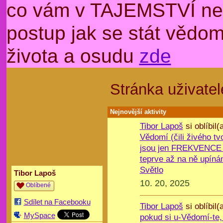
co vám v TAJEMSTVÍ nep
postup jak se stát věd
života a osudu
zde
Stránka uživatel
Nejnovější aktivity
Tibor Lapoš
si oblíbil(
Vědomí (čili živého tv
jsou jen FREKVENCE 
teprve až na ně upín
Světlo
Tibor Lapoš
10. 20, 2025
Oblíbené
Sdílet na Facebooku
Tibor Lapoš
si oblíbil(
MySpace
pokud si u-Vědomí-te, 