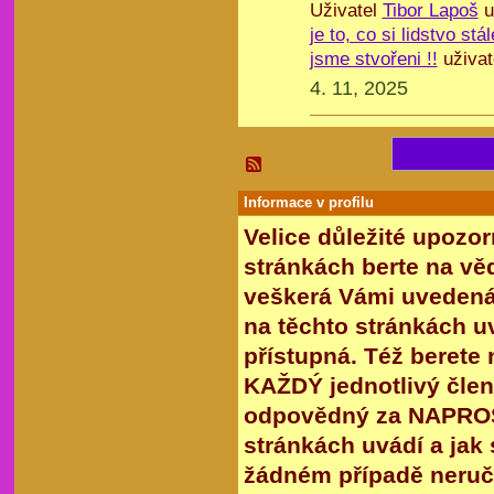
Uživatel
Tibor Lapoš
u
je to, co si lidstvo st
jsme stvořeni !!
uživat
4. 11, 2025
Informace v profilu
Velice důležité upozor
stránkách berte na věd
veškerá Vámi uvedená 
na těchto stránkách u
přístupná. Též berete
KAŽDÝ jednotlivý člen,
odpovědný za NAPROS
stránkách uvádí a jak 
žádném případě neruč