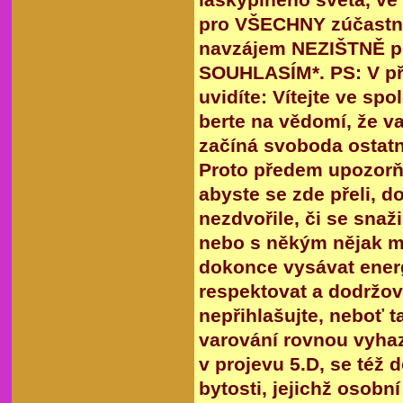
pro VŠECHNY zúčastně
navzájem NEZIŠTNĚ po
SOUHLASÍM*. PS: V při
uvidíte: Vítejte ve s
berte na vědomí, že v
začíná svoboda ostatní
Proto předem upozorňu
abyste se zde přeli, d
nezdvořile, či se snaž
nebo s někým nějak m
dokonce vysávat energ
respektovat a dodržov
nepřihlašujte, neboť 
varování rovnou vyhaz
v projevu 5.D, se též 
bytosti, jejichž osobn