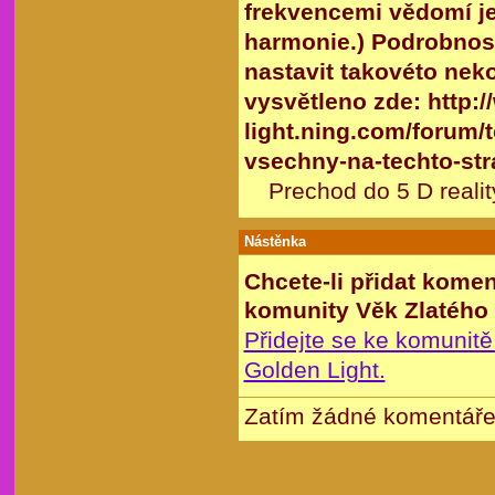
frekvencemi vědomí jed
harmonie.) Podrobnost
nastavit takovéto ne
vysvětleno zde: http:/
light.ning.com/forum/
vsechny-na-techto-str
Prechod do 5 D realit
Nástěnka
Chcete-li přidat kome
komunity Věk Zlatého 
Přidejte se ke komunitě
Golden Light.
Zatím žádné komentáře