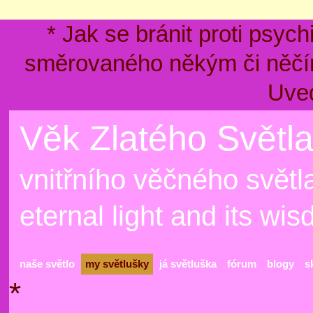
* Jak se bránit proti psyc
směrovaného někým či něčím
Uve
Věk Zlatého Světla
vnitřního věčného světla
eternal light and its wi
naše světlo
my světlušky
já světluška
fórum
blogy
s
*