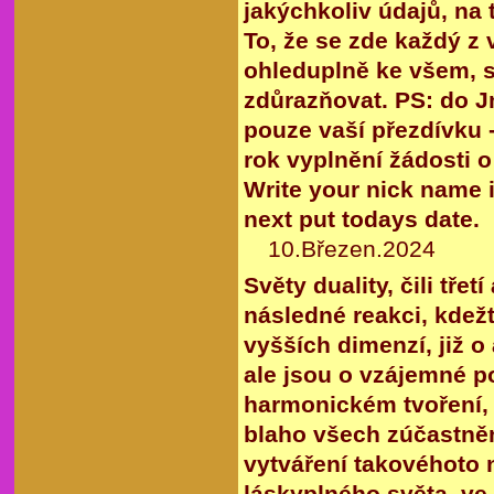
jakýchkoliv údajů, na
To, že se zde každý z
ohleduplně ke všem, s
zdůrazňovat. PS: do J
pouze vaší přezdívku 
rok vyplnění žádosti o p
Write your nick name i
next put todays date.
10.Březen.2024
Světy duality, čili třet
následné reakci, kdežt
vyšších dimenzí, již o
ale jsou o vzájemné p
harmonickém tvoření, 
blaho všech zúčastněn
vytváření takovéhoto 
láskyplného světa, ve 