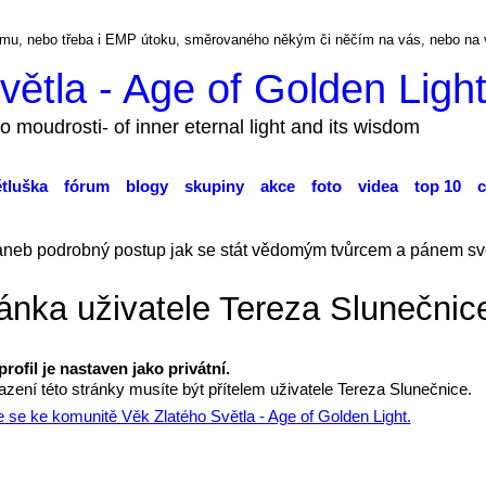
ckému, nebo třeba i EMP útoku, směrovaného někým či něčím na vás, nebo na
větla - Age of Golden Ligh
o moudrosti- of inner eternal light and its wisdom
ětluška
fórum
blogy
skupiny
akce
foto
videa
top 10
c
aneb podrobný postup jak se stát vědomým tvůrcem a pánem sv
ánka uživatele Tereza Slunečnic
profil je nastaven jako privátní.
azení této stránky musíte být přítelem uživatele Tereza Slunečnice.
te se ke komunitě Věk Zlatého Světla - Age of Golden Light.