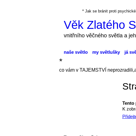
* Jak se bránit proti psychi
Věk Zlatého S
vnitřního věčného světla a jeh
naše světlo
my světlušky
já sv
*
co vám v TAJEMSTVÍ neprozradili,
Str
Tento 
K zobr
Přidej