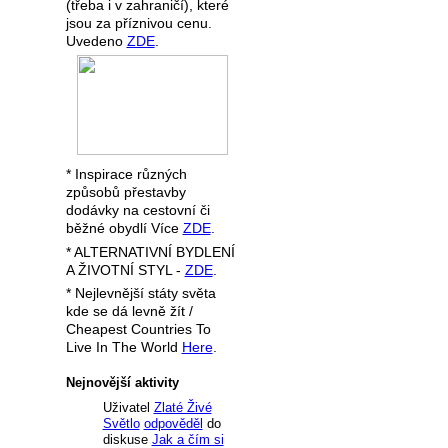
(třeba i v zahraničí), které
jsou za příznivou cenu.
Uvedeno
ZDE
.
* Inspirace různých
způsobů přestavby
dodávky na cestovní či
běžné obydlí Více
ZDE
.
* ALTERNATIVNÍ BYDLENÍ
A ŽIVOTNÍ STYL -
ZDE
.
* Nejlevnější státy světa
kde se dá levně žít /
Cheapest Countries To
Live In The World
Here
.
Nejnovější aktivity
Uživatel
Zlaté Živé
Světlo
odpověděl
do
diskuse
Jak a čím si