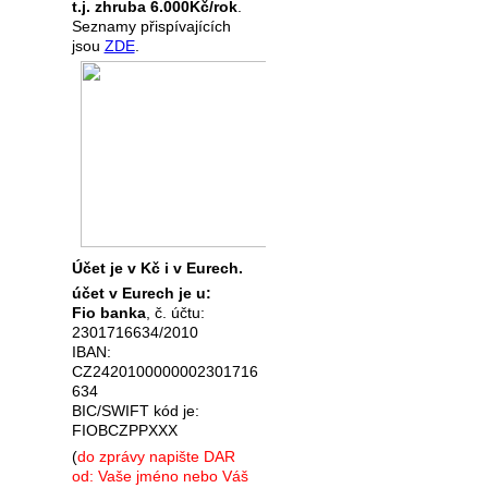
t.j. zhruba 6.000Kč/rok
.
Seznamy přispívajících
jsou
ZDE
.
Účet je v Kč i v Eurech.
účet v Eurech je u:
Fio banka
, č. účtu:
2301716634/2010
IBAN:
CZ2420100000002301716
634
BIC/SWIFT kód je:
FIOBCZPPXXX
(
do zprávy napište DAR
od: Vaše jméno nebo Váš