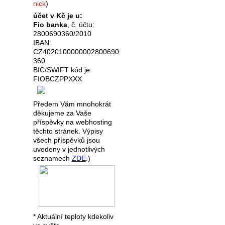
nick
)
účet v Kč je u:
Fio banka
, č. účtu:
2800690360/2010
IBAN:
CZ4020100000002800690
360
BIC/SWIFT kód je:
FIOBCZPPXXX
Předem Vám mnohokrát
děkujeme za Vaše
příspěvky na webhosting
těchto stránek. Výpisy
všech příspěvků jsou
uvedeny v jednotlivých
seznamech
ZDE
.)
* Aktuální teploty kdekoliv