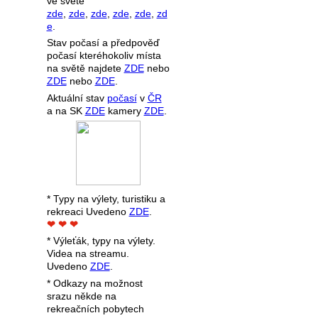
ve světe
zde
,
zde
,
zde
,
zde
,
zde
,
zd
e
.
Stav počasí a předpověď
počasí kteréhokoliv místa
na světě najdete
ZDE
nebo
ZDE
nebo
ZDE
.
Aktuální stav
počasí
v
ČR
a na SK
ZDE
kamery
ZDE
.
* Typy na výlety, turistiku a
rekreaci Uvedeno
ZDE
.
❤ ❤ ❤
* Výleťák, typy na výlety.
Videa na streamu.
Uvedeno
ZDE
.
* Odkazy na možnost
srazu někde na
rekreačních pobytech