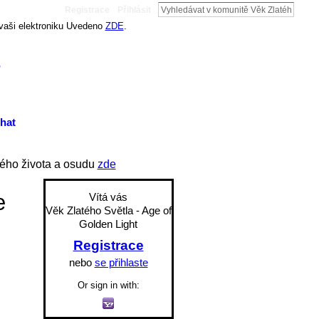
Registrace
Přihlásit
 vaši elektroniku Uvedeno
ZDE
.
t
hat
ého života a osudu
zde
e
Vítá vás
Věk Zlatého Světla - Age of
Golden Light
Registrace
nebo
se přihlaste
Or sign in with: