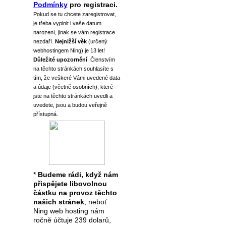
Podmínky
pro registraci.
Pokud se tu chcete zaregistrovat,
je třeba vyplnit i vaše datum
narození, jinak se vám registrace
nezdaří.
Nejnižší věk
(určený
webhostingem Ning) je 13 let!
Důležité upozornění
: Členstvím
na těchto stránkách souhlasíte s
tím, že veškeré Vámi uvedené data
a údaje (včetně osobních), které
jste na těchto stránkách uvedli a
uvedete, jsou a budou veřejně
přístupná.
*
Budeme rádi, když nám
přispějete libovolnou
částku na provoz těchto
našich stránek
, neboť
Ning web hosting nám
ročně účtuje 239 dolarů,