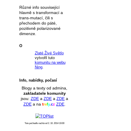
Různé info související
hlavně s transformací a
trans-mutací, čili s
přechodem do páté,
pozitivně polarizované
dimenze.
O
Zlaté Živé Světlo
vytvořil tuto
komunitu na webu
Ning
.
Info, nabídky, počasí
Blogy a texty od admina,
zakladatele komunity
jsou:
ZDE
a
ZDE
a
ZDE
a
ZDE
a na
ZDE
.
t
r
e
f
y
.
c
z
Toto počítadlo načítá od 2. 10. 2014 10:00