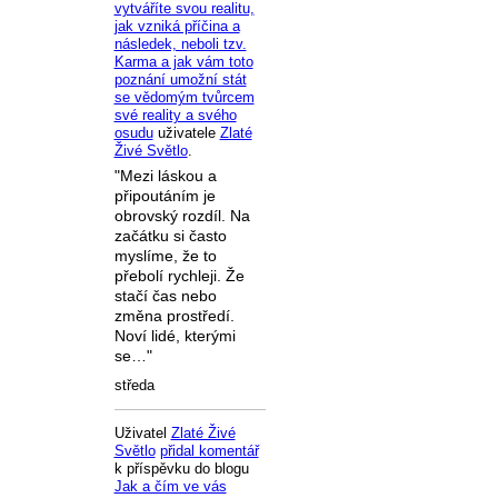
vytváříte svou realitu,
jak vzniká příčina a
následek, neboli tzv.
Karma a jak vám toto
poznání umožní stát
se vědomým tvůrcem
své reality a svého
osudu
uživatele
Zlaté
Živé Světlo
.
"Mezi láskou a
připoutáním je
obrovský rozdíl. Na
začátku si často
myslíme, že to
přebolí rychleji. Že
stačí čas nebo
změna prostředí.
Noví lidé, kterými
se…"
středa
Uživatel
Zlaté Živé
Světlo
přidal komentář
k příspěvku do blogu
Jak a čím ve vás