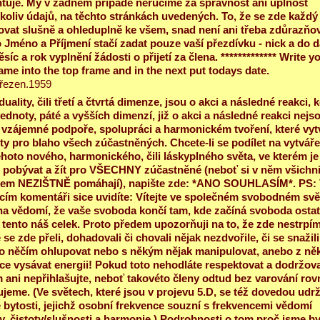
tuje. My v žádném případě neručíme za správnost ani úplnost
koliv údajů, na těchto stránkách uvedených. To, že se zde každý
vat slušně a ohleduplně ke všem, snad není ani třeba zdůrazňov
 Jméno a Příjmení stačí zadat pouze vaší přezdívku - nick a do d
síc a rok vyplnění žádosti o přijetí za člena. ************* Write y
ame into the top frame and in the next put todays date.
řezen.1959
duality, čili třetí a čtvrtá dimenze, jsou o akci a následné reakci, 
jednoty, páté a vyšších dimenzí, již o akci a následné reakci nejso
 vzájemné podpoře, spolupráci a harmonickém tvoření, které vyt
y pro blaho všech zúčastněných. Chcete-li se podílet na vytváře
hoto nového, harmonického, čili láskyplného světa, ve kterém je
 pobývat a žít pro VŠECHNY zúčastněné (neboť si v něm všichn
jem NEZIŠTNĚ pomáhají), napište zde: *ANO SOUHLASÍM*. PS:
acím komentáři sice uvidíte: Vítejte ve společném svobodném svět
na vědomí, že vaše svoboda končí tam, kde začíná svoboda ostat
í tento náš celek. Proto předem upozorňuji na to, že zde nestrpím
 se zde přeli, dohadovali či chovali nějak nezdvořile, či se snažili
 něčím ohlupovat nebo s někým nějak manipulovat, anebo z ně
e vysávat energii! Pokud toto nehodláte respektovat a dodržova
 ani nepřihlašujte, neboť takovéto členy odtud bez varování ro
jeme. (Ve světech, které jsou v projevu 5.D, se též dovedou udrž
 bytosti, jejichž osobní frekvence souzní s frekvencemi vědomí
y, čistoty/slušnosti a harmonie.) Podrobnosti o tom proč jsme by