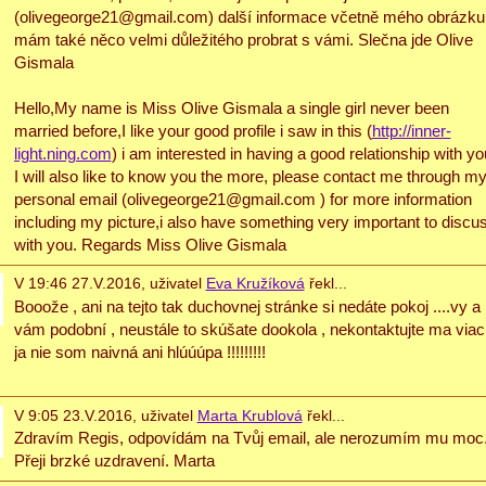
(olivegeorge21@gmail.com) další informace včetně mého obrázku
mám také něco velmi důležitého probrat s vámi. Slečna jde Olive
Gismala
Hello,My name is Miss Olive Gismala a single girl never been
married before,I like your good profile i saw in this (
http://inner-
light.ning.com
) i am interested in having a good relationship with yo
I will also like to know you the more, please contact me through m
personal email (olivegeorge21@gmail.com ) for more information
including my picture,i also have something very important to discu
with you. Regards Miss Olive Gismala
V 19:46 27.V.2016, uživatel
Eva Kružíková
řekl...
Booože , ani na tejto tak duchovnej stránke si nedáte pokoj ....vy a
vám podobní , neustále to skúšate dookola , nekontaktujte ma viac 
ja nie som naivná ani hlúúúpa !!!!!!!!!
V 9:05 23.V.2016, uživatel
Marta Krublová
řekl...
Zdravím Regis, odpovídám na Tvůj email, ale nerozumím mu moc
Přeji brzké uzdravení. Marta