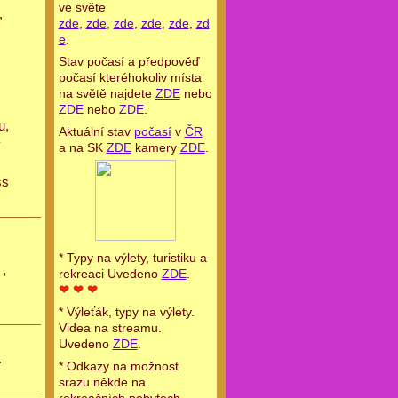
ve světe
,
zde
,
zde
,
zde
,
zde
,
zde
,
zd
e
.
Stav počasí a předpověď
počasí kteréhokoliv místa
na světě najdete
ZDE
nebo
ZDE
nebo
ZDE
.
u,
Aktuální stav
počasí
v
ČR
y
a na SK
ZDE
kamery
ZDE
.
ss
* Typy na výlety, turistiku a
,
rekreaci Uvedeno
ZDE
.
❤ ❤ ❤
* Výleťák, typy na výlety.
Videa na streamu.
Uvedeno
ZDE
.
.
* Odkazy na možnost
srazu někde na