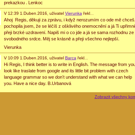
prekazkou . Lenkoc
V 12:39 1.Duben.2016, uživatel
Vierunka
řekl...
Ahoj Regis, děkuji za zprávu, i když nerozumím co ode mě chceš
pochopila jsem, že se léčíš z ošklivého onemocnění a já Ti upřimn
přeji brzké uzdravení. Napiš mi o co jde a já se sama rozhodnu ze
svobodného srdce. Měj se krásně a přeji všechno nejlepší.
Vierunka
V 10:09 1.Duben.2016, uživatel
Barca
řekl...
Hi Regis, I think better is to write in English. The message from yo
look like traslate from google and its little bit problem with czech
language grammar so we don't understand with what we can help
you. Have a nice day. B.Urbanová
Zobrazit všechny ko