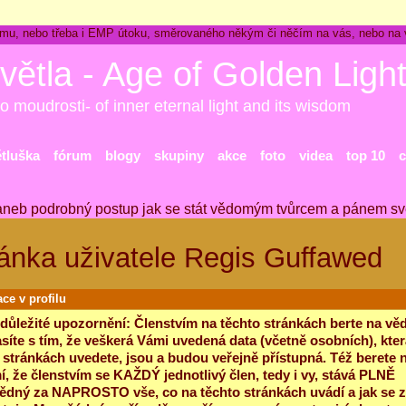
ckému, nebo třeba i EMP útoku, směrovaného někým či něčím na vás, nebo na
větla - Age of Golden Ligh
o moudrosti- of inner eternal light and its wisdom
ětluška
fórum
blogy
skupiny
akce
foto
videa
top 10
c
aneb podrobný postup jak se stát vědomým tvůrcem a pánem sv
ánka uživatele Regis Guffawed
ce v profilu
 důležité upozornění: Členstvím na těchto stránkách berte na vě
síte s tím, že veškerá Vámi uvedená data (včetně osobních), kter
 stránkách uvedete, jsou a budou veřejně přístupná. Též berete 
, že členstvím se KAŽDÝ jednotlivý člen, tedy i vy, stává PLNĚ
dný za NAPROSTO vše, co na těchto stránkách uvádí a jak se 