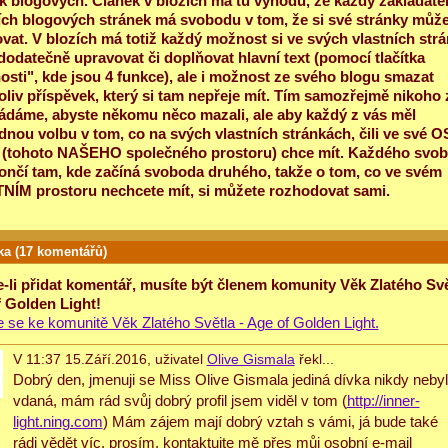
k blogových. Článek v blozích má tu výhodu, že každý zakladate
ích blogových stránek má svobodu v tom, že si své stránky můž
vat. V blozích má totiž každý možnost si ve svých vlastních str
dodatečně upravovat či doplňovat hlavní text (pomocí tlačítka
sti", kde jsou 4 funkce), ale i možnost ze svého blogu smazat
oliv příspěvek, který si tam nepřeje mít. Tím samozřejmě nikoho 
dáme, abyste někomu něco mazali, ale aby každý z vás měl
nou volbu v tom, co na svých vlastních stránkách, čili ve své 
ě (tohoto NAŠEHO společného prostoru) chce mít. Každého svo
končí tam, kde začíná svoboda druhého, takže o tom, co ve svém
ÍM prostoru nechcete mít, si můžete rozhodovat sami.
s
ka (17 komentářů)
-li přidat komentář, musíte být členem komunity Věk Zlatého Svě
 Golden Light!
te se ke komunitě Věk Zlatého Světla - Age of Golden Light.
V 11:37 15.Září.2016, uživatel
Olive Gismala
řekl...
Dobrý den, jmenuji se Miss Olive Gismala jediná dívka nikdy neby
vdaná, mám rád svůj dobrý profil jsem viděl v tom (
http://inner-
light.ning.com
) Mám zájem mají dobrý vztah s vámi, já bude také
rádi vědět víc, prosím, kontaktujte mě přes můj osobní e-mail