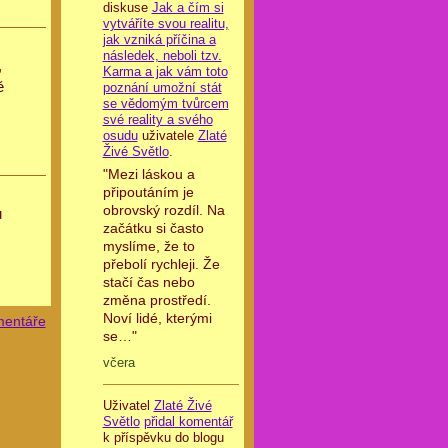
diskuse
Jak a čím si
vytváříte svou realitu,
jak vzniká příčina a
následek, neboli tzv.
,
Karma a jak vám toto
ě
poznání umožní stát
se vědomým tvůrcem
své reality a svého
osudu
uživatele
Zlaté
Živé Světlo
.
"Mezi láskou a
připoutáním je
obrovský rozdíl. Na
u
začátku si často
myslíme, že to
přebolí rychleji. Že
stačí čas nebo
změna prostředí.
Noví lidé, kterými
mentáře
se…"
včera
Uživatel
Zlaté Živé
Světlo
přidal komentář
k příspěvku do blogu