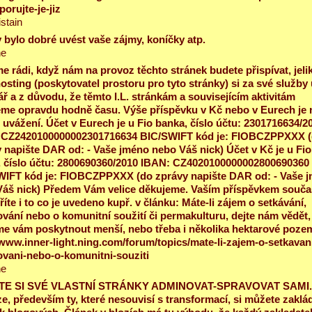
orujte-je-jiz
istain
 bylo dobré uvést vaše zájmy, koníčky atp.
ne
 rádi, když nám na provoz těchto stránek budete přispívat, jeli
osting (poskytovatel prostoru pro tyto stránky) si za své služby 
ř a z důvodu, že těmto I.L. stránkám a souvisejícím aktivitám
me opravdu hodně času. Výše příspěvku v Kč nebo v Eurech je 
uvážení. Účet v Eurech je u Fio banka, číslo účtu: 2301716634/2
 CZ2420100000002301716634 BIC/SWIFT kód je: FIOBCZPPXXX 
 napište DAR od: - Vaše jméno nebo Váš nick) Účet v Kč je u Fio
 číslo účtu: 2800690360/2010 IBAN: CZ4020100000002800690360
WIFT kód je: FIOBCZPPXXX (do zprávy napište DAR od: - Vaše 
Váš nick) Předem Vám velice děkujeme. Vaším příspěvkem souč
íte i to co je uvedeno kupř. v článku: Máte-li zájem o setkávání,
vání nebo o komunitní soužití či permakulturu, dejte nám vědět,
 vám poskytnout menší, nebo třeba i několika hektarové poze
/www.inner-light.ning.com/forum/topics/mate-li-zajem-o-setkavan
vani-nebo-o-komunitni-souziti
ne
E SI SVÉ VLASTNÍ STRÁNKY ADMINOVAT-SPRAVOVAT SAMI.
e, především ty, které nesouvisí s transformací, si můžete zaklád