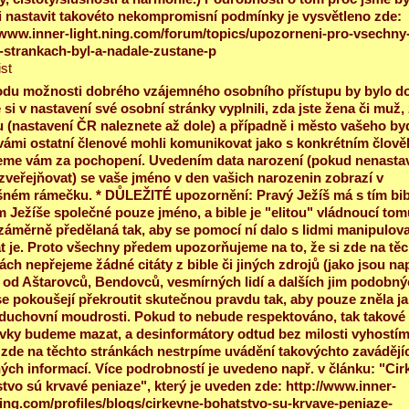
 nastavit takovéto nekompromisní podmínky je vysvětleno zde:
/www.inner-light.ning.com/forum/topics/upozorneni-pro-vsechny
-strankach-byl-a-nadale-zustane-p
ist
du možnosti dobrého vzájemného osobního přístupu by bylo do
 si v nastavení své osobní stránky vyplnili, zda jste žena či muž,
 (nastavení ČR naleznete až dole) a případně i město vašeho byd
vámi ostatní členové mohli komunikovat jako s konkrétním člov
me vám za pochopení. Uvedením data narození (pokud nenastav
zveřejňovat) se vaše jméno v den vašich narozenin zobrazí v
šném rámečku. * DŮLEŽITÉ upozornění: Pravý Ježíš má s tím bib
m Ježíše společné pouze jméno, a bible je "elitou" vládnoucí tom
záměrně předělaná tak, aby se pomocí ní dalo s lidmi manipulova
t je. Proto všechny předem upozorňujeme na to, že si zde na tě
ách nepřejeme žádné citáty z bible či jiných zdrojů (jako jsou nap
 od Aštarovců, Bendovců, vesmírných lidí a dalších jim podobný
se pokoušejí překroutit skutečnou pravdu tak, aby pouze zněla j
duchovní moudrosti. Pokud to nebude respektováno, tak takové
vky budeme mazat, a desinformátory odtud bez milosti vyhostím
zde na těchto stránkách nestrpíme uvádění takovýchto zavádějíc
ých informací. Více podrobností je uvedeno např. v článku: "Cir
tvo sú krvavé peniaze", který je uveden zde: http://www.inner-
ning.com/profiles/blogs/cirkevne-bohatstvo-su-krvave-peniaze-