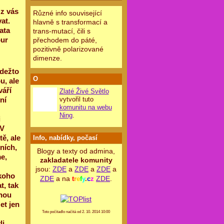
 z vás
Různé info související
at.
hlavně s transformací a
ata
trans-mutací, čili s
our
přechodem do páté,
pozitivně polarizované
dimenze.
kdežto
O
u, ale
váří
Zlaté Živé Světlo
ní
vytvořil tuto
komunitu na webu
Ning
.
i
 V
ě, ale
Info, nabídky, počasí
ních,
Blogy a texty od admina,
e,
zakladatele komunity
jsou:
ZDE
a
ZDE
a
ZDE
a
koho
ZDE
a na
ZDE
.
t
r
e
f
y
.
c
z
t, tak
vnou
et jen
Toto počítadlo načítá od 2. 10. 2014 10:00
li