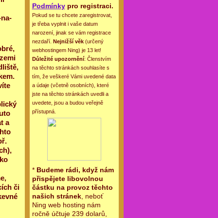
Podmínky
pro registraci.
Pokud se tu chcete zaregistrovat,
-na-
je třeba vyplnit i vaše datum
narození, jinak se vám registrace
nezdaří.
Nejnižší věk
(určený
bré,
webhostingem Ning) je 13 let!
 zemi
Důležité upozornění
: Členstvím
liště,
na těchto stránkách souhlasíte s
ěkem.
tím, že veškeré Vámi uvedené data
íte
a údaje (včetně osobních), které
jste na těchto stránkách uvedli a
lický
uvedete, jsou a budou veřejně
přístupná.
uto
t a
chto
ř.
ch),
ako
*
Budeme rádi, když nám
e,
přispějete libovolnou
ích či
částku na provoz těchto
kevné
našich stránek
, neboť
Ning web hosting nám
ročně účtuje 239 dolarů,