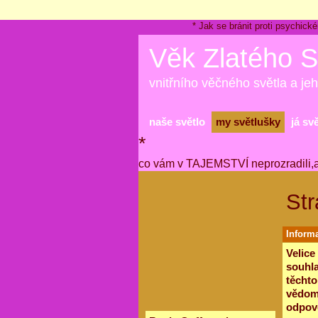
* Jak se bránit proti psychi
Věk Zlatého S
vnitřního věčného světla a jeh
naše světlo
my světlušky
já sv
*
co vám v TAJEMSTVÍ neprozradili,
Str
Informa
Velice
souhla
těchto
vědomí
odpově