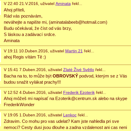
V 22:40 21.V.2016, uživatel
Aminata
řekl...
Ahoj příteli,
Rád vás poznávám,
neváhejte a napište mi, (aminatalabeeb@hotmail.com)
Budu očekával, že číst od vás brzy,
S láskou a zadávací srdce.
Aminata
V 19:11 10.Duben.2016, uživatel
Martin 21
řekl...
ahoj Regis vítám Tě :)
V 15:41 7.Duben.2016, uživatel
Zlaté Živé Světlo
řekl...
Bacha na to, to může být
OBROVSKÝ
podvod, kterým se z Vás
budou snažit vylákat prachy!!!
V 12:52 4.Duben.2016, uživatel
Frederik Ezoterik
řekl...
Ahoj môžeš mi napísať na Ezoterik@centrum.sk alebo na skype
FrederikWonder
V 19:05 1.Duben.2016, uživatel
Lenkoc
řekl...
Zdravim. Co mohu pro vas udelat? Kam jste nahledla pri sve
nemoci? Cesty dusi jsou dlouhe a zadna vzdalenost ani cas neni