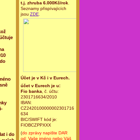
t.j. zhruba 6.000Kč/rok
.
Seznamy přispívajících
jsou
ZDE
.
kož
účtuje
na
010
(do
Účet je v Kč i v Eurech.
jméno
asně
účet v Eurech je u:
Fio banka
, č. účtu:
2301716634/2010
IBAN:
mky
CZ2420100000002301716
i-
634
BIC/SWIFT kód je:
FIOBCZPPXXX
(
do zprávy napište DAR
at i do
od: Vaše jméno nebo Váš