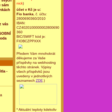
l svých
nick
)
e sám
účet v Kč je u:
ánkách
Fio banka
, č. účtu:
2800690360/2010
IBAN:
z vás
CZ4020100000002800690
360
OSOBNÍ
BIC/SWIFT kód je:
boda
FIOBCZPPXXX
Předem Vám mnohokrát
děkujeme za Vaše
příspěvky na webhosting
těchto stránek. Výpisy
tla -
všech příspěvků jsou
uvedeny v jednotlivých
seznamech
ZDE
.)
la
* Aktuální teploty kdekoliv