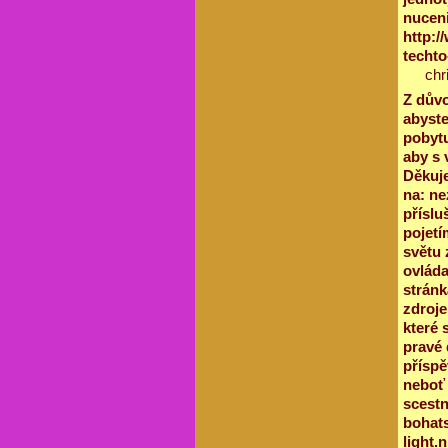
nuceni
http:/
techto
chr
Z důvo
abyste
pobytu
aby s 
Děkuje
na: ne
příslu
pojetí
světu 
ovláda
stránk
zdroje
které 
pravé 
příspě
neboť 
scestn
bohats
light.