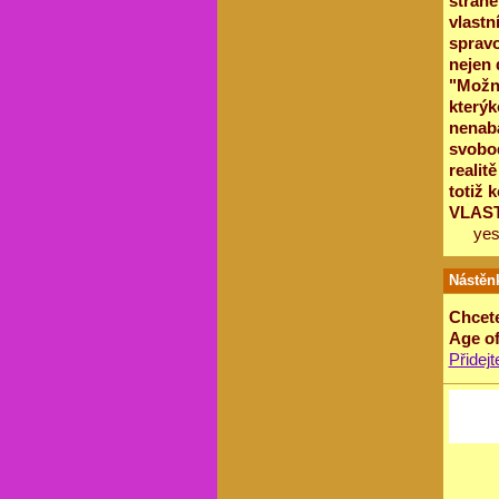
stráne
vlastn
spravo
nejen 
"Možno
kterýk
nenabá
svobod
realit
totiž 
VLASTN
ye
Nástěn
Chcete
Age of
Přidej