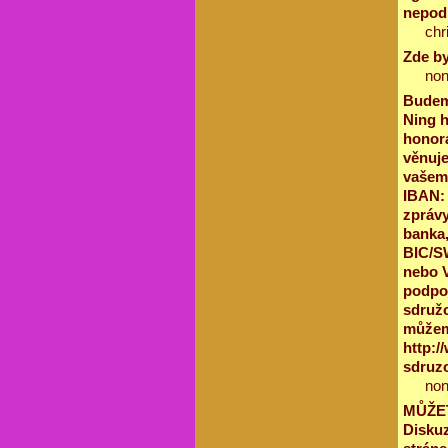
nepodp
chr
Zde by
no
Budeme
Ning h
honorá
věnuje
vašem 
IBAN:
zprávy
banka,
BIC/S
nebo 
podpoř
sdružo
můžeme
http:/
sdruzo
no
MŮŽET
Diskuz