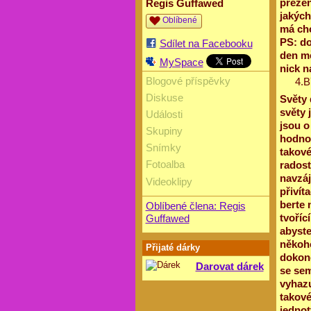
prezen
Regis Guffawed
jakých
Oblíbené
má cho
PS: do
Sdílet na Facebooku
den mě
MySpace
nick n
Blogové příspěvky
4.B
Diskuse
Světy 
světy 
Události
jsou o
Skupiny
hodnot
Snímky
takové
Fotoalba
radost
navzá
Videoklipy
přivít
berte 
Oblíbené člena: Regis
tvoříc
Guffawed
abyste
někoho
Přijaté dárky
dokonc
Darovat dárek
se sem
vyhazu
takové
jednot