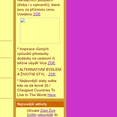
rekreačních pobytech
(třeba i v zahraničí), které
jsou za příznivou cenu.
Uvedeno
ZDE
.
* Inspirace různých
způsobů přestavby
dodávky na cestovní či
běžné obydlí Více
ZDE
.
* ALTERNATIVNÍ BYDLENÍ
A ŽIVOTNÍ STYL -
ZDE
.
* Nejlevnější státy světa
kde se dá levně žít /
Cheapest Countries To
Live In The World
Here
.
Nejnovější aktivity
Uživatel
Zlaté Živé
Světlo
odpověděl
do