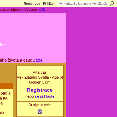
Registrace
Přihlásit
 vaši elektroniku Uvedeno
ZDE
.
t
hat
ého života a osudu
zde
Vítá vás
Věk Zlatého Světla - Age of
Golden Light
Registrace
domí a
nebo
se přihlaste
á na
na
Or sign in with:
zde