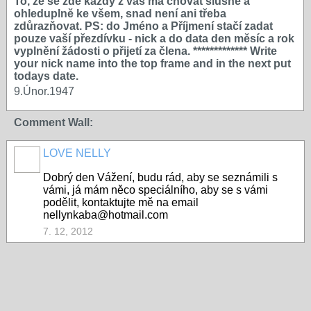
To, že se zde každý z vás má chovat slušně a
ohleduplně ke všem, snad není ani třeba
zdůrazňovat. PS: do Jméno a Příjmení stačí zadat
pouze vaší přezdívku - nick a do data den měsíc a rok
vyplnění žádosti o přijetí za člena. ************* Write
your nick name into the top frame and in the next put
todays date.
9.Únor.1947
Comment Wall:
LOVE NELLY
Dobrý den Vážení,
budu
rád
, aby se seznámili
s
vámi
, já mám
něco speciálního
, aby
se s vámi
podělit
,
kontaktujte mě
na email
nellynkaba@hotmail.com
7. 12, 2012