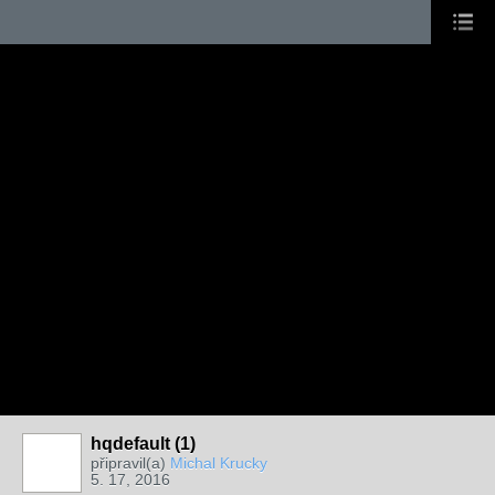
hqdefault (1)
připravil(a)
Michal Krucky
5. 17, 2016