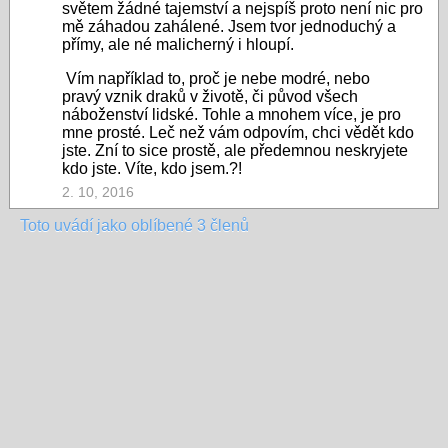
světem žádné tajemství a nejspíš proto není nic pro
mě záhadou zahálené. Jsem tvor jednoduchý a
přímy, ale né malicherný i hloupí.
Vím například to, proč je nebe modré, nebo
pravý vznik draků v životě, či původ všech
náboženství lidské. Tohle a mnohem více, je pro
mne prosté. Leč než vám odpovím, chci vědět kdo
jste. Zní to sice prostě, ale předemnou neskryjete
kdo jste. Víte, kdo jsem.?!
2. 10, 2016
Toto uvádí jako oblíbené 3 členů