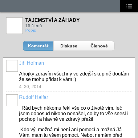
TAJEMSTVÍ A ZÁHADY
16 členů
Popis
Komentář
Diskuse
Členové
Jiří Hofman
Ahojky zdravím všechny ve zdejší skupině doufám
že se mohu přidat k vám :)
4. 30, 2014
Rudolf Halfar
Rád bych někomu řekl vše co o životě vím, leč
jsem doposud nikoho nenašel, co by to vše snesl i
pochopil a hlavně ve zdravý přežil.
Kdo vý, možná mi není ani pomoci a možná Já
Vám, mám tu všem pomoci. Nebot nemám před