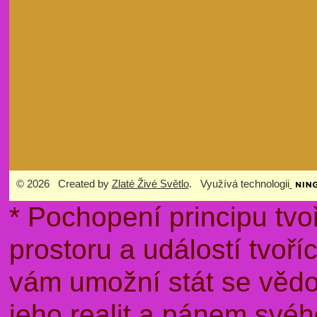
© 2026 Created by
Zlaté Živé Světlo
. Využívá technologii
* Pochopení principu tvo
prostoru a událostí tvoř
vám umožní stát se věd
jeho realit a pánem sv