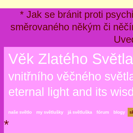
* Jak se bránit proti psyc
směrovaného někým či něčím
Uve
Věk Zlatého Světla
vnitřního věčného světla
eternal light and its wi
naše světlo
my světlušky
já světluška
fórum
blogy
s
*