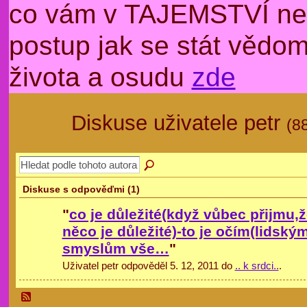
co vám v TAJEMSTVÍ nep
postup jak se stát věd
života a osudu
zde
Diskuse uživatele petr
(8
Diskuse s odpověďmi (1)
"
co je důležité(když vůbec přijmu,
něco je důležité)-to je očím(lidský
smyslům vše…
"
Uživatel petr odpověděl 5. 12, 2011 do
.. k srdci..
.