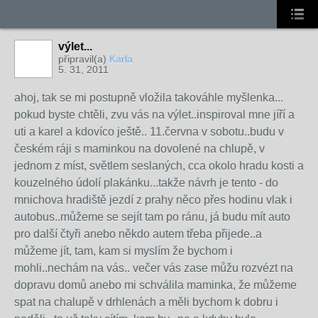
výlet...
připravil(a)
Karla
5. 31, 2011
ahoj, tak se mi postupně vložila takováhle myšlenka...
pokud byste chtěli, zvu vás na výlet..inspiroval mne jíří a
uti a karel a kdovíco ještě.. 11.června v sobotu..budu v
českém ráji s maminkou na dovolené na chlupě, v
jednom z míst, světlem seslaných, cca okolo hradu kosti a
kouzelného údolí plakánku...takže návrh je tento - do
mnichova hradiště jezdí z prahy něco přes hodinu vlak i
autobus..můžeme se sejít tam po ránu, já budu mít auto
pro další čtyři anebo někdo autem třeba přijede..a
můžeme jít, tam, kam si myslím že bychom i
mohli..nechám na vás.. večer vás zase můžu rozvézt na
dopravu domů anebo mi schválila maminka, že můžeme
spat na chalupě v drhlenách a měli bychom k dobru i