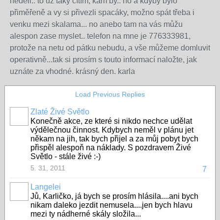
neděli.. to už taky cítím, kam by.. no a kdyby bylo
přiměřeně a vy si přivezli spacáky, možno spát třeba i
venku mezi skalama... no anebo tam na vás můžu
alespon zase myslet.. telefon na mne je 776333981,
protože na netu od pátku nebudu, a vše můžeme domluvit
operativně...tak si prosím s touto informací naložte, jak
uznáte za vhodné. krásný den. karla
Load Previous Replies
Zlaté Živé Světlo
Konečně akce, ze které si nikdo nechce udělat
výdělečnou činnost. Kdybych neměl v plánu jet
někam na jih, tak bych přijel a za můj pobyt bych
přispěl alespoň na náklady. S pozdravem Živé
Světlo - stále živé :-)
5. 31, 2011
7
Langelei
Jů, Karličko, já bych se prosím hlásila....ani bych
nikam daleko jezdit nemusela....jen bych hlavu
mezi ty nádherné skály složila...