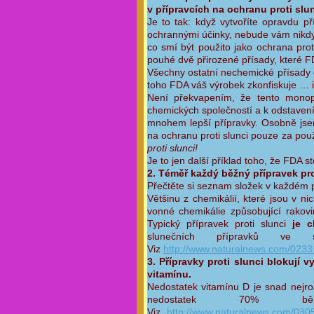
v přípravcích na ochranu proti slun
Je to tak: když vytvoříte opravdu př
ochrannými účinky, nebude vám nikdy 
co smí být použito jako ochrana prot
pouhé dvě přirozené přísady, které FDA
Všechny ostatní nechemické přísady
toho FDA váš výrobek zkonfiskuje … i
Není překvapením, že tento monopo
chemických společností a k odstavení
mnohem lepší přípravky. Osobně jsem 
na ochranu proti slunci pouze za použ
proti slunci!
Je to jen další příklad toho, že FDA s
2. Téměř každý běžný přípravek pro
Přečtěte si seznam složek v každém
Většinu z chemikálií, které jsou v n
vonné chemikálie způsobující rakovi
Typický přípravek proti slunci
je 
slunečních přípravků ve s
Viz
http://www.naturalnews.com/0233
3. Přípravky proti slunci blokují 
vitamínu.
Nedostatek vitamínu D je snad nejro
nedostatek 70%
Viz
http://www.naturalnews.com/0305