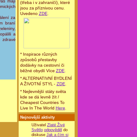
vás mají
(třeba i v zahraničí), které
emických
jsou za příznivou cenu.
Uvedeno
ZDE
.
álení za
ém braní
eleniny,
pálili a
e zdravé
* Inspirace různých
způsobů přestavby
dodávky na cestovní či
běžné obydlí Více
ZDE
.
* ALTERNATIVNÍ BYDLENÍ
A ŽIVOTNÍ STYL -
ZDE
.
* Nejlevnější státy světa
kde se dá levně žít /
Cheapest Countries To
Live In The World
Here
.
Nejnovější aktivity
Uživatel
Zlaté Živé
Světlo
odpověděl
do
diskuse
Jak a čím si