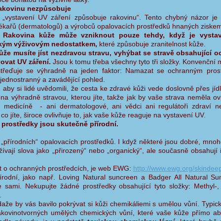
rakovinu nezpůsobuje
„vystavení UV záření způsobuje rakovinu“. Tento chybný názor j
kařů (dermatologů) a výrobců opalovacích prostředků hnaných ziskem
:
Rakovina kůže může vzniknout pouze tehdy, když je vysta
kým výživovým nedostatkem,
které způsobuje zranitelnost kůže.
ůže musíte jíst nezdravou stravu, vyhýbat se stravě obsahující 
ovat UV záření.
Jsou k tomu třeba všechny tyto tři složky. Konvenční 
oustřeďuje se výhradně na jeden faktor: Namazat se ochranným pro
jednostranný a zavádějící pohled.
aby si lidé uvědomili, že cesta ke zdravé kůži vede doslovně přes jídl
a výhradně stravou, kterou jíte, takže jak by vaše strava neměla ovliv
 medicíně - ani dermatologové, ani vědci ani regulátoři zdraví n
o, co jíte, široce ovlivňuje to, jak vaše kůže reaguje na vystavení UV.
 prostředky jsou skutečně přírodní.
 „přírodních“ opalovacích prostředků. I když některé jsou dobré, mno
ívají slova jako „přirozený“ nebo „organický“, ale současně obsahují
t o ochranných prostředcích, je web EWG:
http://www.ewg.org/skindeep
írodní, jako např. Loving Natural suncreen a Badger All Natural Su
e sami. Nekupujte žádné prostředky obsahující tyto složky: Methyl-, 
.
aže by vás bavilo pokrývat si kůži chemikáliemi s umělou vůní. Typic
rakovinotvorných umělých chemických vůní, které vaše kůže přímo ab