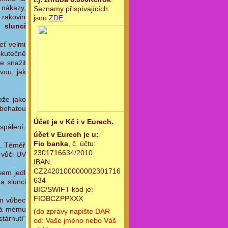
 nákazy,
Seznamy přispívajících
 rakovin
jsou
ZDE
.
i slunci
eť velmi
skutečně
e snažit
vou, jak
ože jako
 bohatou
Účet je v Kč i v Eurech.
 spálení.
účet v Eurech je u:
Fio banka
, č. účtu:
í. Téměř
2301716634/2010
 vůči UV
IBAN:
CZ2420100000002301716
sem jedl
634
a slunci
BIC/SWIFT kód je:
FIOBCZPPXXX
ám vůbec
ídá mému
(
do zprávy napište DAR
tárnutí“
od: Vaše jméno nebo Váš