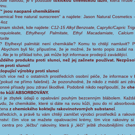
podle návodu, je v podstatě
toxickou chemickou lázní
, která hrubě 
inu.
í“ jsou nacpané chemikáliemi
emical free natural sunscreen“ a najdete: Jason Natural Cosmetics 
 4oz
eznam složek, kde najdete:
C12-15 Alkyl Benzoate, Caprylic/Capric Trigl
esquioleate, Ethylhexyl Palmitate, Ethyl Macadamiate, Calcium
orite
? Etylhexyl palmitát není chemikálie? Komu to chtějí namluvit? 
 Abychom byli fér, připusťme, že je možné, že tento popis zadal n
Ale je to příklad toho, jak může být informace prodejců zavádějící.
aždého produktu proti slunci, než jej začnete používat. Nezpůso
 proti slunci!
lopující výrobky proti slunci
cích více než o ostatních prostředcích osobní péče, že informace v
(pokud ne přímo falešné). Je pozoruhodné, že nikdo z médií ani zdr
vonné přísady jsou zdraví škodlivé. Podobně nikdo nepřipouští, že
che
touto kůží ABSORBOVÁNY.
cí je zbytek údajů o opalování pouhým bezcenným blábolem. Každ
vdu, že chemikálie, které si dáte na svou kůži, jsou do ní absorbová
ožena
z chemického koktejlu rakovinotvorných substancí
.
tředcích, a právě tu vám chtějí zamlčet výrobci prostředků a rakovi
mství: čím více se mažete opalovacími krémy, tím více rakoviny s
 centra pro „léčbu“ rakoviny, která ji „léčí“ ještě zhoubnějšími chem