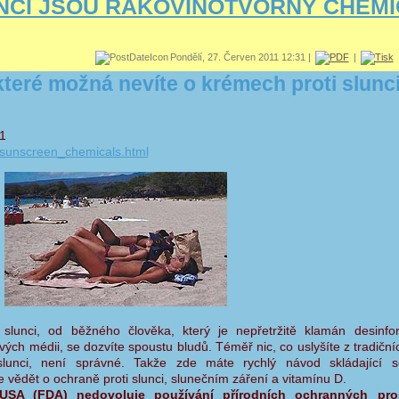
NCI JSOU RAKOVINOTVORNÝ CHEM
Pondělí, 27. Červen 2011 12:31 |
|
které možná nevíte o krémech proti slunci
1
sunscreen_chemicals.html
slunci, od běžného člověka, který je nepřetržitě klamán desinf
ých médii, se dozvíte spoustu bludů. Téměř nic, co uslyšíte z tradiční
 slunci, není správné. Takže zde máte rychlý návod skládající 
te vědět o ochraně proti slunci, slunečním záření a vitamínu D.
USA (FDA) nedovoluje používání přírodních ochranných pro