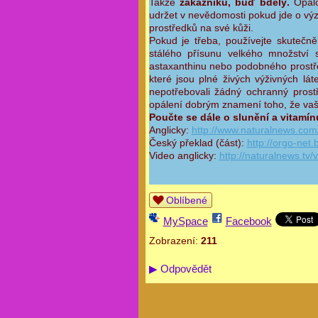
Takže
zákazníku, buď bdělý.
Opalo
udržet v nevědomosti pokud jde o vý
prostředků na své kůži.
Pokud je třeba, používejte skutečn
stálého přísunu velkého množství 
astaxanthinu nebo podobného prostře
které jsou plné živých výživných lát
nepotřebovali žádný ochranný prost
opálení dobrým znamení toho, že vaše
Poučte se dále o slunění a vitamín
Anglicky:
http://www.naturalnews.com/
Český překlad (část):
http://orgo-net.
Video anglicky:
http://naturalnews
Oblíbené
MySpace
Facebook
Zobrazení:
211
▶
Odpovědět