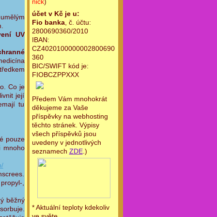
nick
)
účet v Kč je u:
e umělým
Fio banka
, č. účtu:
.
2800690360/2010
vení UV
IBAN:
CZ4020100000002800690
ochranné
360
medicína
BIC/SWIFT kód je:
středkem
FIOBCZPPXXX
o. Co je
nit její
Předem Vám mnohokrát
emají tu
děkujeme za Vaše
příspěvky na webhosting
těchto stránek. Výpisy
všech příspěvků jsou
hé pouze
uvedeny v jednotlivých
 i mnoho
seznamech
ZDE
.)
/
nscrees.
propyl-,
ký běžný
* Aktuální teploty kdekoliv
sorbuje.
ve světe