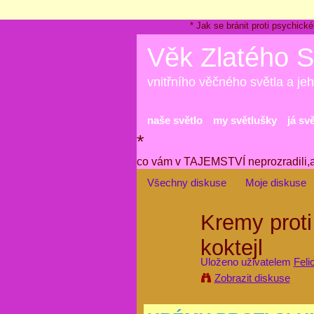
* Jak se bránit proti psychi
Věk Zlatého S
vnitřního věčného světla a jeh
naše světlo
my světlušky
já sv
*
co vám v TAJEMSTVÍ neprozradili,
Všechny diskuse
Moje diskuse
Kremy proti
koktejl
Uloženo uživatelem
Felic
Zobrazit diskuse