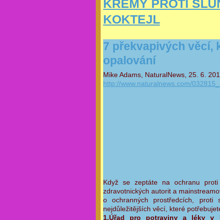
KRÉMY PROTI SLU
KOKTEJL
7 překvapivých věcí, 
opalování
Mike Adams, NaturalNews, 25. 6. 201
http://www.naturalnews.com/032815_
Když se zeptáte na ochranu proti 
zdravotnických autorit a mainstreamov
o ochranných prostředcích, proti
nejdůležitějších věcí, které potřebuje
1.Úřad pro potraviny a léky v 