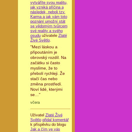
vytváříte svou realitu,
jak vzniká příčina a
následek, neboli tzv.
Karma a jak vám toto
poznání umožní stát
se vědomým tvůrcem
své reality a svého
osudu
uživatele
Zlaté
Živé Světlo
.
"Mezi láskou a
připoutáním je
obrovský rozdíl. Na
začátku si často
myslíme, že to
přebolí rychleji. Že
stačí čas nebo
změna prostředí.
Noví lidé, kterými
se…"
včera
Uživatel
Zlaté Živé
Světlo
přidal komentář
k příspěvku do blogu
Jak a čím ve vás