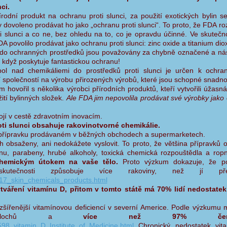
ci.
írodní produkt na ochranu proti slunci, za použití exotických bylin se
dovoleno prodávat ho jako „ochranu proti slunci“. To proto, že FDA ro
i slunci a co ne, bez ohledu na to, co je opravdu účinné. Ve skutečno
 povolilo prodávat jako ochranu proti slunci: zinc oxide a titanium dio
 do ochranných prostředků jsou považovány za chybně označené a n
 když poskytuje fantastickou ochranu!
l nad chemikáliemi do prostředků proti slunci je určen k ochra
 společností na výrobu přirozených výrobů, které jsou schopné snadno 
hovořil s několika výrobci přírodních produktů, kteří vytvořili úžasná
ití bylinných složek.
Ale FDA jim nepovolila prodávat své výrobky jako
tojí v cestě zdravotním inovacím.
ti slunci obsahuje rakovinotvorné chemikálie.
 přípravku prodávaném v běžných obchodech a supermarketech.
ich obsaženy, ani nedokážete vyslovit. To proto, že většina přípravků 
nu, parabeny, hrubé alkoholy, toxická chemická rozpouštědla a ropn
chemickým útokem na vaše tělo.
Proto výzkum dokazuje, že po
kutečnosti způsobuje více rakoviny, než jí před
17_skin_chemicals_products.html
vytváření vitamínu D, přitom v tomto státě má 70% lidí nedostate
zšířenější vitamínovou deficiencí v severní Americe. Podle výzkumu 
 bělochů a
více než 97% černo
98_vitamin_D_Institute_of_Medicine.html
Chronický nedostatek vit