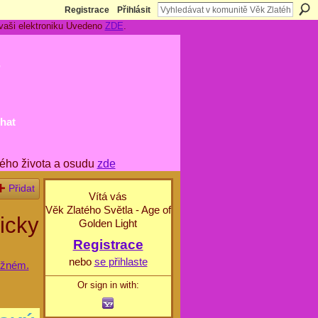
Registrace
Přihlásit
 vaši elektroniku Uvedeno
ZDE
.
t
hat
ého života a osudu
zde
Přidat
Vítá vás
Věk Zlatého Světla - Age of
icky
Golden Light
Registrace
nebo
se přihlaste
ožném.
Or sign in with: