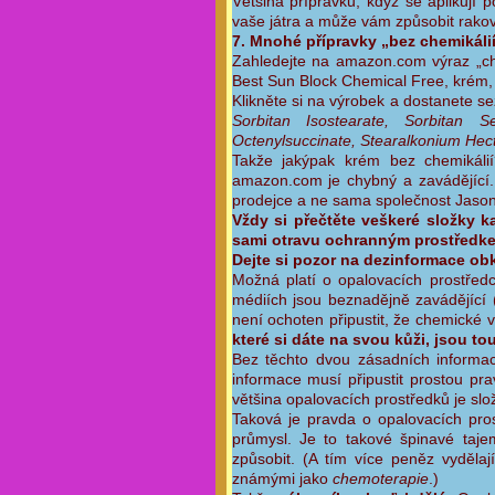
Většina přípravků, když se aplikují 
vaše játra a může vám způsobit rakov
7. Mnohé přípravky „bez chemikáli
Zahledejte na amazon.com výraz „ch
Best Sun Block Chemical Free, krém,
Klikněte si na výrobek a dostanete s
Sorbitan Isostearate, Sorbitan S
Octenylsuccinate, Stearalkonium Hect
Takže jakýpak krém bez chemikálií
amazon.com je chybný a zavádějící.
prodejce a ne sama společnost Jason. 
Vždy si přečtěte veškeré složky k
sami otravu ochranným prostředkem
Dejte si pozor na dezinformace obk
Možná platí o opalovacích prostřed
médiích jsou beznadějně zavádějící 
není ochoten připustit, že chemické 
které si dáte na svou kůži, jsou 
Bez těchto dvou zásadních informa
informace musí připustit prostou pra
většina opalovacích prostředků je sl
Taková je pravda o opalovacích pros
průmysl. Je to takové špinavé taje
způsobit. (A tím více peněz vydělají
známými jako
chemoterapie
.)