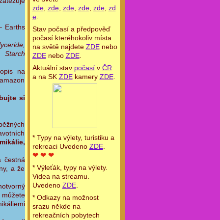
zatěžuje
zde
,
zde
,
zde
,
zde
,
zde
,
zd
e
.
– Earths
Stav počasí a předpověď
počasí kteréhokoliv místa
yceride,
na světě najdete
ZDE
nebo
 Starch
ZDE
nebo
ZDE
.
Aktuální stav
počasí
v
ČR
Popis na
a na SK
ZDE
kamery
ZDE
.
a amazon
bujte si
 běžných
avotních
* Typy na výlety, turistiku a
mikálie,
rekreaci Uvedeno
ZDE
.
❤ ❤ ❤
á čestná
* Výleťák, typy na výlety.
ny, a že
Videa na streamu.
Uvedeno
ZDE
.
notvorný
i můžete
* Odkazy na možnost
ikáliemi
srazu někde na
rekreačních pobytech