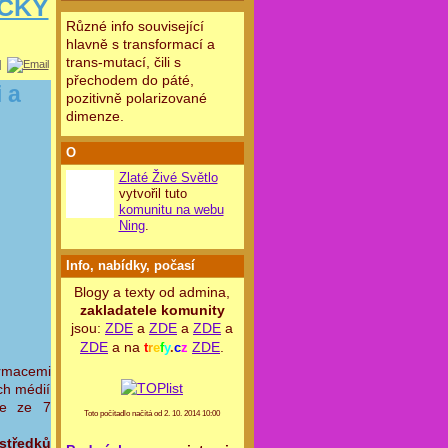
ICKÝ
Různé info související
hlavně s transformací a
trans-mutací, čili s
|
přechodem do páté,
 a
pozitivně polarizované
dimenze.
O
Zlaté Živé Světlo
vytvořil tuto
komunitu na webu
Ning
.
Info, nabídky, počasí
Blogy a texty od admina,
zakladatele komunity
jsou:
ZDE
a
ZDE
a
ZDE
a
ZDE
a na
ZDE
.
t
r
e
f
y
.
c
z
ormacemi
ch médií
se ze 7
Toto počítadlo načítá od 2. 10. 2014 10:00
středků