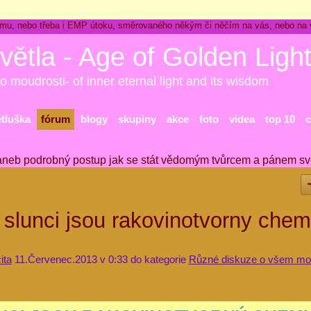
ckému, nebo třeba i EMP útoku, směrovaného někým či něčím na vás, nebo na
větla - Age of Golden Ligh
o moudrosti- of inner eternal light and its wisdom
ětluška
fórum
blogy
skupiny
akce
foto
videa
top 10
c
aneb podrobný postup jak se stát vědomým tvůrcem a pánem sv
 slunci jsou rakovinotvorny chem
ita
11.Červenec.2013 v 0:33 do kategorie
Různé diskuze o všem m