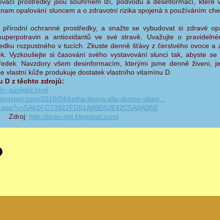
vací prostředky jsou souhrnem lží, podvodů a desinformací, které 
znam opalování sluncem a o zdravotní rizika spojená s používáním ch
ě přírodní ochranné prostředky, a snažte se vybudovat si zdravé op
superpotravin a antioxidantů ve své stravě. Uvažujte o pravideln
dku rozpustného v tucích. Zkuste denně šťávy z čerstvého ovoce a z
ek. Vyzkoušejte si časování svého vystavování slunci tak, abyste se o
ředek. Navzdory všem desinformacím, kterými jsme denně živeni, j
 vlastní kůže produkuje dostatek vlastního vitamínu D.
u D z těchto zdrojů:
rr-sunlight.html
blogspot.com/2010/04/kniha-leciva-sila-slunce-vitam...
.tv/v.asp?v=5A62FC73922FD51A88E62E42C5A0AD5E
Zdroj:
http://orgo-net.blogspot.com/