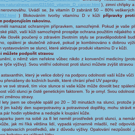
www.naturalnews.com/031560_vitamin_D_cancer.html
), zimní chřipky a
 nerovnováhu. Uvádí se, že vitamín D zabránit 50 – 80% veškerých
892.html
) Blokováním tvorby vitamínu D v kůži
přípravky prot
m podporujícím rakovinu.
eměli namazat ochranným přípravkem, samozřejmě. Pokud je vaše pl
vajské pláži, vaší kůži samozřejmě prospěje ochrana použitím nějakého 
 Ale člověk poučený o zdravém životním stylu se pravděpodobně bud
ano, opálení je skutečně zdravé, pokud je kombinováno s dobrou výži
m vystavováním se slunci, které aktivizuje produki vitamínu D v kůži.
ci můžete podpořit stravou
slunění, o němž vám neřekne vůbec nikdo z konvenční medicíny (prot
 týče výživy). Svou vnitřní odolnost proti slunci můžete zvýšit stravou
 astaxanthin, který je velice dobrý na podporu odolnosti vaší kůže vůči
ou přenášeny do kožních buněk, které chrání před UV paprsky.
e ve své stravě, tím více slunce si vaše kůže může dovolit bez spálen
ost vůči slunci je čistě genetickým faktorem. To je omyl. Svou odolnost
lní změnou stravy.
lety jsem se obvykle spálil po 20 – 30 minutách na slunci, protože j
ž jim každý den superpotraviny a potravinové doplňky, mohu strávit n
a pár hodin vybledne a nedojde k loupání kůže.
aparku jsem na sobě za 8 let neměl prostředek proti slunci, a nem
kůže, jak mi říká většina lidí, vypadá významně mladší, než odpov
 opalovacích prostředků, ale z důvodu výživy. Opalování nezpůsobí „s
oce bohatou na výživné látky.