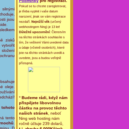
Podmínky
pro registraci.
Pokud se tu chcete zaregistrovat,
 silnými
je třeba vyplnit i vaše datum
zhoduje,
narození, jinak se vám registrace
sti jsou
nezdaří.
Nejnižší věk
(určený
xide.
webhostingem Ning) je 13 let!
ásledkem
Důležité upozornění
: Členstvím
na těchto stránkách souhlasíte s
ně zisků
tím, že veškeré Vámi uvedené data
vytvořit
a údaje (včetně osobních), které
 složení
jste na těchto stránkách uvedli a
 ochranu
uvedete, jsou a budou veřejně
přístupná.
obsahuje
é oleje.
užívání
chází!
*
Budeme rádi, když nám
přispějete libovolnou
k tohoto
částku na provoz těchto
našich stránek
, neboť
má tento
Ning web hosting nám
chů
.
ročně účtuje 239 dolarů,
amínu D
t.j. zhruba 6.000Kč/rok
.