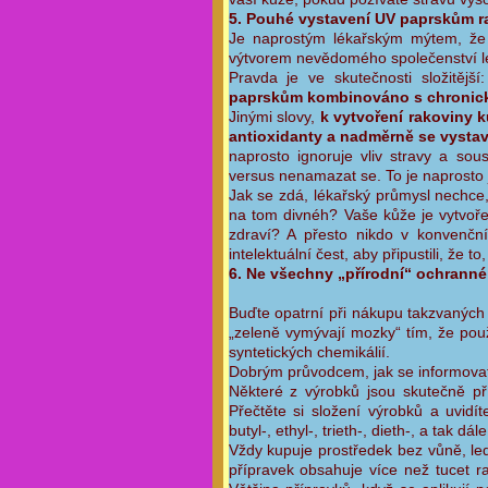
5. Pouhé vystavení UV paprskům 
Je naprostým lékařským mýtem, že 
výtvorem nevědomého společenství lé
Pravda je ve skutečnosti složitější
paprskům kombinováno s chronic
Jinými slovy,
k vytvoření rakoviny k
antioxidanty a nadměrně se vystav
naprosto ignoruje vliv stravy a s
versus nenamazat se. To je naprosto 
Jak se zdá, lékařský průmysl nechce, 
na tom divnéh? Vaše kůže je vytvořen
zdraví? A přesto nikdo v konvenční
intelektuální čest, aby připustili, že t
6. Ne všechny „přírodní“ ochranné
Buďte opatrní při nákupu takzvaných
„zeleně vymývají mozky“ tím, že použ
syntetických chemikálií.
Dobrým průvodcem, jak se informova
Některé z výrobků jsou skutečně př
Přečtěte si složení výrobků a uvidít
butyl-, ethyl-, trieth-, dieth-, a tak dále
Vždy kupuje prostředek bez vůně, led
přípravek obsahuje více než tucet 