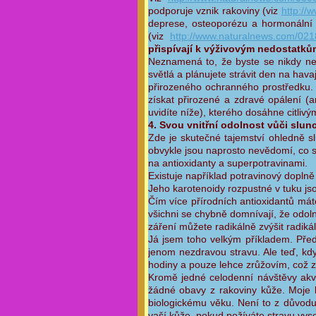
podporuje vznik rakoviny (viz
http://
deprese, osteoporézu a hormonální
(viz
http://www.naturalnews.com/021
přispívají k výživovým nedostatků
Neznamená to, že byste se nikdy n
světlá a plánujete strávit den na ha
přirozeného ochranného prostředku.
získat přirozené a zdravé opálení (
uvidíte níže), kterého dosáhne citlivý
4. Svou vnitřní odolnost vůči slun
Zde je skutečné tajemství ohledně 
obvykle jsou naprosto nevědomí, co se
na antioxidanty a superpotravinami.
Existuje například potravinový doplně
Jeho karotenoidy rozpustné v tuku js
Čím více přírodních antioxidantů mát
všichni se chybně domnívají, že odoln
záření můžete radikálně zvýšit radiká
Já jsem toho velkým příkladem. Před 
jenom nezdravou stravu. Ale teď, kdy
hodiny a pouze lehce zrůžovím, což z
Kromě jedné celodenní návštěvy akv
žádné obavy z rakoviny kůže. Moje 
biologickému věku. Není to z důvodu
vaší kůže, pokud požíváte stravu vys