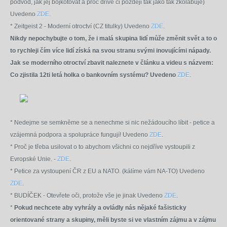
podvod, jak jej bojkotovat a proč dříve či později tak jako tak zkolabuje)
Uvedeno
ZDE
.
* Zeitgeist 2 - Moderní otroctví (CZ titulky) Uvedeno
ZDE
.
Nikdy nepochybujte o tom, že i malá skupina lidí může změnit svět a to o
to rychleji čím více lidí získá na svou stranu svými inovujícími nápady.
Jak se moderního otroctví zbavit naleznete v článku a videu s názvem:
Co zjistila 12ti letá holka o bankovním systému? Uvedeno
ZDE
.
*
Nedejme se semkněme se a nenechme si nic nežádoucího líbit - petice a
vzájemná podpora a spolupráce fungují! Uvedeno
ZDE
.
* Proč je třeba usilovat o to abychom všichni co nejdříve vystoupili z
Evropské Unie. -
ZDE
.
* Petice za vystoupení ČR z EU a NATO. (kálíme vám NA-TO) Uvedeno
ZDE
.
* BUDÍČEK - Otevřete oči, protože vše je jinak Uvedeno
ZDE
.
*
Pokud nechcete aby vyhrály a ovládly nás nějaké fašisticky
orientované strany a skupiny, měli byste si ve vlastním zájmu a v zájmu