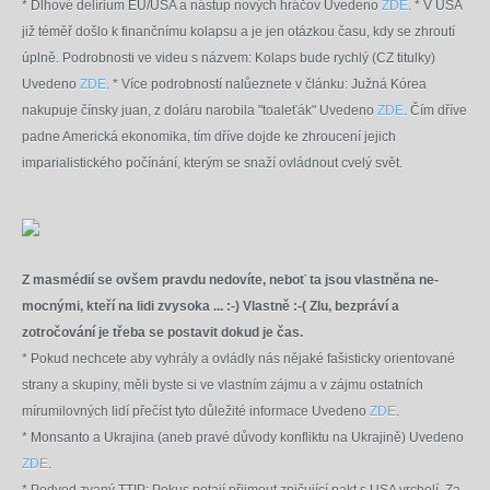
* Dlhové delírium EÚ/USA a nástup nových hráčov Uvedeno
ZDE
.
* V USA
již téměř došlo k finančnímu kolapsu a je jen otázkou času, kdy se zhroutí
úplně. Podrobnosti ve videu s názvem: Kolaps bude rychlý (CZ titulky)
Uvedeno
ZDE
.
* Více podrobností nalůeznete v článku: Južná Kórea
nakupuje čínsky juan, z doláru narobila "toaleťák" Uvedeno
ZDE
. Čím dříve
padne Americká ekonomika, tím dříve dojde ke
zhroucení jejich
imparialistického počínání, kterým se snaží ovládnout cvelý svět.
Z masmédií se ovšem pravdu nedovíte, neboť ta jsou vlastněna ne-
mocnými, kteří na lidi zvysoka ... :-) Vlastně :-( Zlu, bezpráví a
zotročování je třeba se postavit dokud je čas.
* Pokud nechcete aby vyhrály a ovládly nás nějaké fašisticky orientované
strany a skupiny, měli byste si ve vlastním zájmu a v zájmu ostatních
mírumilovných lidí přečíst tyto důležité informace Uvedeno
ZDE
.
* Monsanto a Ukrajina (aneb pravé důvody konfliktu na Ukrajině) Uvedeno
ZDE
.