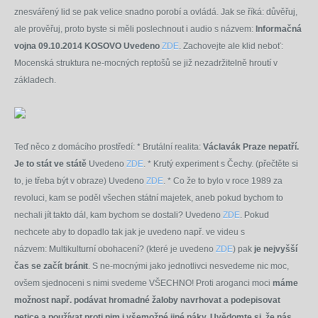
znesvářený lid se pak velice snadno porobí a ovládá. Jak se říká: důvěřuj,
ale prověřuj, proto byste si měli poslechnout i audio s názvem:
Informačná
vojna 09.10.2014 KOSOVO Uvedeno
ZDE
.
Zachovejte ale klid neboť:
Mocenská struktura ne-mocných reptošů se již nezadržitelně hroutí v
základech.
Teď něco z domácího prostředí: * Brutální realita:
Václavák Praze nepatří.
Je to stát ve státě
Uvedeno
ZDE
.
* Krutý experiment s Čechy. (přečtěte si
to, je třeba být v obraze) Uvedeno
ZDE
. * Co že to bylo v roce 1989 za
revoluci, kam se poděl všechen státní majetek, aneb pokud bychom to
nechali jít takto dál, kam bychom se dostali? Uvedeno
ZDE
.
Pokud
nechcete aby to dopadlo tak jak je uvedeno např. ve videu s
názvem: Multikulturní obohacení? (které je uvedeno
ZDE
) pak
je nejvyšší
čas se začít bránit
. S ne-mocnými jako jednotlivci nesvedeme nic moc,
ovšem sjednoceni s nimi svedeme VŠECHNO! Proti aroganci moci
máme
možnost např. podávat hromadné žaloby navrhovat a podepisovat
petice a používat proti nim i všemožné jiné páky. Uvědomte si, že nás