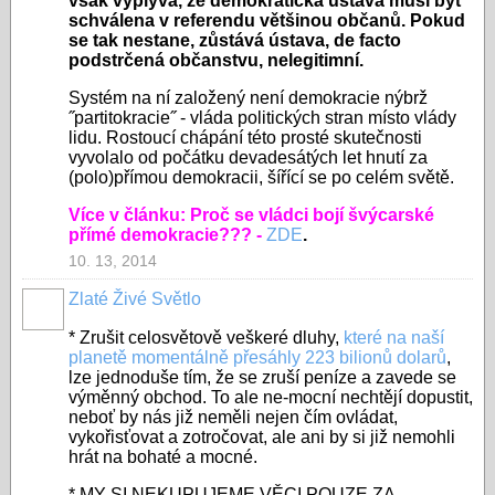
však vyplývá, že demokratická ústava musí být
schválena v referendu většinou občanů. Pokud
se tak nestane, zůstává ústava, de facto
podstrčená občanstvu, nelegitimní.
Systém na ní založený není demokracie nýbrž
˝partitokracie˝ - vláda politických stran místo vlády
lidu. Rostoucí chápání této prosté skutečnosti
vyvolalo od počátku devadesátých let hnutí za
(polo)přímou demokracii, šířící se po celém světě.
Více v článku:
Proč se vládci bojí švýcarské
přímé demokracie??? -
ZDE
.
10. 13, 2014
Zlaté Živé Světlo
* Zrušit celosvětově veškeré dluhy,
které na naší
planetě momentálně přesáhly 223 bilionů dolarů
,
lze jednoduše tím, že se zruší peníze a zavede se
výměnný obchod. To ale ne-mocní nechtějí dopustit,
neboť by nás již neměli nejen čím ovládat,
vykořisťovat a zotročovat, ale ani by si již nemohli
hrát na bohaté a mocné.
* MY SI NEKUPUJEME VĚCI POUZE ZA