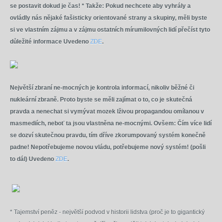
se postavit dokud je čas! * Takže: Pokud nechcete aby vyhrály a
ovládly nás nějaké fašisticky orientované strany a skupiny, měli byste
si ve vlastním zájmu a v zájmu ostatních mírumilovných lidí přečíst tyto
důležité informace Uvedeno
ZDE
.
Největší zbraní ne-mocných je kontrola informací, nikoliv běžné či
nukleární zbraně. Proto byste se měli zajímat o to, co je skutečná
pravda a nenechat si vymývat mozek lživou propagandou omílanou v
masmediích, neboť ta jsou vlastněna ne-mocnými. Ovšem: Čím více lidí
se dozví skutečnou pravdu, tím dříve zkorumpovaný systém konečně
padne! Nepotřebujeme novou vládu, potřebujeme nový systém! (pošli
to dál) Uvedeno
ZDE
.
* Tajemství peněz - největší podvod v historii lidstva (proč je to gigantický