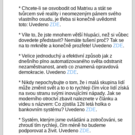
* Chcete-li se osvobodit od Matrixu a stát se
tvůrcem své reality i neomezeným pánem svého
vlastního osudu, je třeba si konečně uvědomit
toto: Uvedeno
ZDE
.
* Víte to, že jste mnohem větší hlupáci, než si vůbec
dovedete představit? Nemáte tušení proč? Tak se
na to mrkněte a konečně prozřete! Uvedeno
ZDE
.
* Velice jednoduchý a efektivní způsob jak z
dnešního plno automatizovaného světa odstranit
nezaměstnanost, aneb co znamená opravdová
demokracie. Uvedeno
ZDE
.
* Nikdy nepochybujte o tom, že i malá skupina lidí
může změnit svět a to o to rychleji čím více lidí získá
na svou stranu svými inovujícími nápady. Jak se
moderního otroctví zbavit naleznete v článku a
videu s názvem: Co zjistila 12ti letá holka o
bankovním systému? Uvedeno
ZDE
.
* Systém, kterým jsme ovládáni a zotročováni, se
zhroutí tím rychleji, čím méně ho budeme
podporovat a živit. Uvedeno
ZDE
.