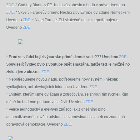
ZDE
.
* Godfrey Bloom v EP: ľudia vás obesia a budú v práve Uvedeno
ZDE
.
* Skvělý Farageův projev: Nechci žít v Evropě ovládané Německem
Uvedeno
ZDE
.
* Nigel Farage: EU skutečně na nic nepotřebujeme
Uvedeno
ZDE
.
*
Proč se vládci bojí švýcarské přímé demokracie??? Uvedeno
ZDE
.
Související video bylo z youtube opět smazána, takže teď je možné ho
získat jen z ulož.to -
ZDE
.
* Nepotřebujeme novou vládu, potřebujeme nový systém! (několik
vynikajících, oči otevírajících informací) Uvedeno
ZDE
.
*
Systém, kterým jsme ovládáni a zotročováni, se zhroutí tím rychleji, čím
méně ho budeme podporovat a živit. Uvedeno
ZDE
.
* Velice jednoduchý a efektivní způsob jak z dnešního plno
automatizovaného světa odstranit nezaměstnanost, aneb co znamená
opravdová demokracie. Uvedeno
ZDE
.