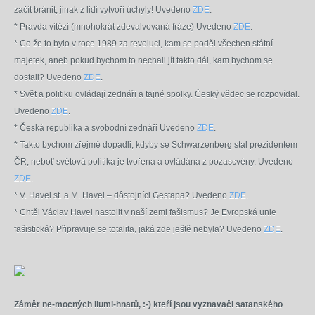
začít bránit, jinak z lidí vytvoří úchyly! Uvedeno
ZDE
.
* Pravda vítězí (mnohokrát zdevalvovaná fráze) Uvedeno
ZDE
.
* Co že to bylo v roce 1989 za revoluci, kam se poděl všechen státní
majetek, aneb pokud bychom to nechali jít takto dál, kam bychom se
dostali? Uvedeno
ZDE
.
* Svět a politiku ovládají zednáři a tajné spolky. Český vědec se rozpovídal.
Uvedeno
ZDE
.
* Česká republika a svobodní zednáři Uvedeno
ZDE
.
* Takto bychom zřejmě dopadli, kdyby se Schwarzenberg stal prezidentem
ČR, neboť světová politika je tvořena a ovládána z pozascvény. Uvedeno
ZDE
.
* V. Havel st. a M. Havel – dôstojníci Gestapa? Uvedeno
ZDE
.
* Chtěl Václav Havel nastolit v naší zemi fašismus? Je Evropská unie
fašistická? Připravuje se totalita, jaká zde ještě nebyla? Uvedeno
ZDE
.
Z
áměr ne-mocných Ilumi-hnatů, :-) kteří jsou vyznavači satanského