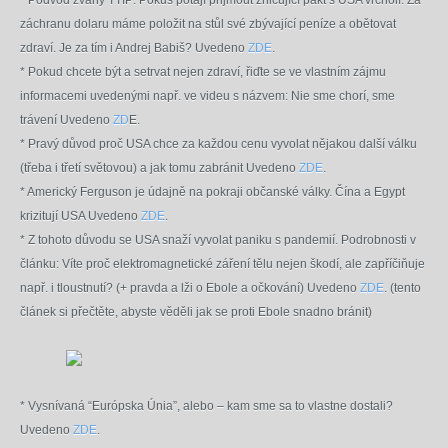
* Podvod zvaný TTIP: Pokus potají přijmout zničující pakt s USA vrcholí. Za
záchranu dolaru máme položit na stůl své zbývající peníze a obětovat
zdraví. Je za tím i Andrej Babiš? Uvedeno
ZDE
.
* Pokud chcete být a setrvat nejen zdraví, řiďte se ve vlastním zájmu
informacemi uvedenými např. ve videu s názvem: Nie sme chorí, sme
trávení Uvedeno
ZD
E.
* Pravý důvod proč USA chce za každou cenu vyvolat nějakou další válku
(třeba i třetí světovou) a jak tomu zabránit Uvedeno
ZDE
.
* Americký Ferguson je údajně na pokraji občanské války. Čína a Egypt
krizitují USA
Uvedeno
ZDE
.
* Z tohoto důvodu se USA snaží vyvolat paniku s pandemií. Podrobnosti v
článku:
Víte proč elektromagnetické záření tělu nejen škodí, ale zapříčiňuje
např. i tloustnutí? (+ pravda a lži o Ebole a očkování) Uvedeno
ZDE
.
(tento
článek si přečtěte, abyste věděli jak se proti Ebole snadno bránit)
* Vysnívaná “Európska Únia”, alebo – kam sme sa to vlastne dostali?
Uvedeno
ZDE
.