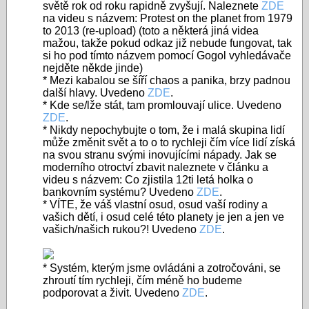
světě rok od roku rapidně zvyšují. Naleznete
ZDE
na videu s názvem: Protest on the planet from 1979
to 2013 (re-upload) (toto a některá jiná videa
mažou, takže pokud odkaz již nebude fungovat, tak
si ho pod tímto názvem pomocí Gogol vyhledávače
nejděte někde jinde)
* Mezi kabalou se šíří chaos a panika, brzy padnou
další hlavy. Uvedeno
ZDE
.
* Kde se/lže stát, tam promlouvají ulice. Uvedeno
ZDE
.
* Nikdy nepochybujte o tom, že i malá skupina lidí
může změnit svět a to o to rychleji čím více lidí získá
na svou stranu svými inovujícími nápady. Jak se
moderního otroctví zbavit naleznete v článku a
videu s názvem: Co zjistila 12ti letá holka o
bankovním systému? Uvedeno
ZDE
.
* VÍTE, že váš vlastní osud, osud vaší rodiny a
vašich dětí, i osud celé této planety je jen a jen ve
vašich/našich rukou?! Uvedeno
ZDE
.
* Systém, kterým jsme ovládáni a zotročováni, se
zhroutí tím rychleji, čím méně ho budeme
podporovat a živit. Uvedeno
ZDE
.