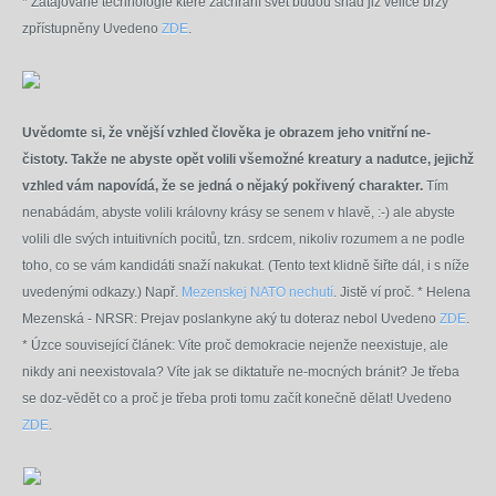
* Zatajované technologie které zachrání svět budou snad již velice brzy
zpřístupněny Uvedeno
ZDE
.
Uvědomte si, že vnější vzhled člověka je obrazem jeho vnitřní ne-
čistoty. Takže ne abyste opět volili všemožné kreatury a nadutce, jejichž
vzhled vám napovídá, že se jedná o nějaký pokřivený charakter.
Tím
nenabádám, abyste volili královny krásy se senem v hlavě, :-) ale abyste
volili dle svých intuitivních pocitů, tzn. srdcem, nikoliv rozumem a ne podle
toho, co se vám kandidáti snaží nakukat. (Tento text klidně šiřte dál, i s níže
uvedenými odkazy.) Např.
Mezenskej NATO nechutí
. Jistě ví proč.
* Helena
Mezenská - NRSR: Prejav poslankyne aký tu doteraz nebol Uvedeno
ZDE
.
* Úzce související článek: Víte proč demokracie nejenže neexistuje, ale
nikdy ani neexistovala? Víte jak se diktatuře ne-mocných bránit? Je třeba
se doz-vědět co a proč je třeba proti tomu začít konečně dělat! Uvedeno
ZDE
.