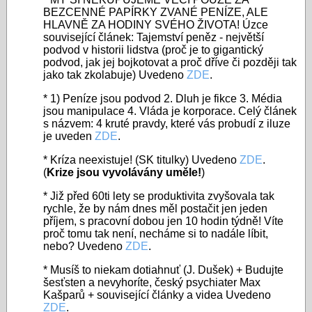
BEZCENNÉ PAPÍRKY ZVANÉ PENÍZE, ALE
HLAVNĚ ZA HODINY SVÉHO ŽIVOTA! Úzce
související článek: Tajemství peněz - největší
podvod v historii lidstva (proč je to gigantický
podvod, jak jej bojkotovat a proč dříve či později tak
jako tak zkolabuje) Uvedeno
ZDE
.
* 1) Peníze jsou podvod 2. Dluh je fikce 3. Média
jsou manipulace 4. Vláda je korporace. Celý článek
s názvem: 4 kruté pravdy, které vás probudí z iluze
je uveden
ZDE
.
* Kríza neexistuje! (SK titulky) Uvedeno
ZDE
.
(
Krize jsou vyvolávány uměle!
)
* Již před 60ti lety se produktivita zvyšovala tak
rychle, že by nám dnes měl postačit jen jeden
příjem, s pracovní dobou jen 10 hodin týdně! Víte
proč tomu tak není, necháme si to nadále líbit,
nebo? Uvedeno
ZDE
.
* Musíš to niekam dotiahnuť (J. Dušek) + Budujte
šesťsten a nevyhoríte, český psychiater Max
Kašparů + související články a videa Uvedeno
ZDE
.