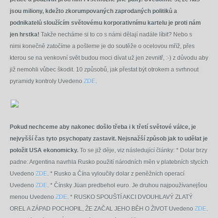
jsou miliony, kdežto zkorumpovaných zaprodaných politiků a
podnikatelů sloužícím světovému korporativnímu kartelu je proti nám
jen hrstka!
Takže necháme si to co s námi dělají nadále líbit? Nebo s
nimi konečně zatočíme a pošleme je do soutěže o ocelovou mříž, přes
kterou se na venkovní svět budou moci dívat už jen zevnitř, :-) z důvodu aby
již nemohli vůbec škodit. 10 způsobů, jak přestat být otrokem a svrhnout
pyramidy kontroly Uvedeno
ZDE
.
Pokud nechceme aby nakonec došlo třeba i k třetí světové válce, je
nejvyšší čas tyto
psychopaty zastavit. Nejsnažší způsob jak to udělat je
položit USA ekonomicky.
To se již děje, viz následující články:
* Dolar brzy
padne: Argentina navrhla Rusko použití národních měn v platebních stycích
Uvedeno
ZDE
.
* Rusko a Čína vyloučily dolar z peněžních operací
Uvedeno
ZDE
.
* Čínsky Jüan predbehol euro. Je druhou najpoužívanejšou
menou
Uvedeno
ZDE
.
* RUSKO SPOUŠTÍ AKCI DVOUHLAVÝ ZLATÝ
OREL A ZÁPAD POCHOPIL, ŽE ZAČAL JEHO BĚH O ŽIVOT
Uvedeno
ZDE
.