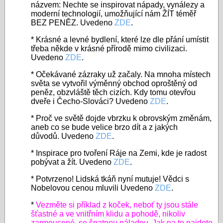
názvem: Nechte se inspirovat nápady, vynálezy a
moderní technologií, umožňující nám ŽÍT téměř
BEZ PENĚZ. Uvedeno
ZDE
.
* Krásné a levné bydlení, které lze dle přání umístit
třeba někde v krásné přírodě mimo civilizaci.
Uvedeno
ZDE
.
* Očekávané zázraky už začaly. Na mnoha místech
světa se vytvořil výměnný obchod oproštěný od
peněz, obzvláště těch cizích. Kdy tomu otevřou
dveře i Čecho-Slováci? Uvedeno
ZDE
.
* Proč ve světě dojde vbrzku k obrovským změnám,
aneb co se bude velice brzo dít a z jakých
důvodů. Uvedeno
ZDE
.
* Inspirace pro tvoření Ráje na Zemi, kde je radost
pobývat a žít. Uvedeno
ZDE
.
* Potvrzeno! Lidská tkáň nyní mutuje! Vědci s
Nobelovou cenou mluvili Uvedeno
ZDE
.
*
Vezměte si příklad z koček, neboť ty jsou stále
šťastné a ve vnitřním klidu a pohodě, nikoliv
zarmoucené, se špatnou náladou. Jak na to najdete