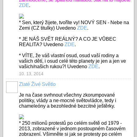
ZDE
.
* Sen, který žijete, tvoříte vy! NOVÝ SEN - Nebe na
Zemi (CZ titulky) Uvedeno
ZDE
.
* JE NÁŠ SVĚT REÁLNÝ? A CO JE VŮBEC
REALITA? Uvedeno
ZDE
.
* VÍTE, že váš vlastní osud, osud vaší rodiny a
vašich dětí, i osud celé této planety je jen a jen ve
vašich/našich rukou?! Uvedeno
ZDE
.
10. 13, 2014
Zlaté Živé Světlo
Je na čase svrhnout všechny zkorumpované
politiky, vlády a ne-mocné světovládce, tedy i
chameleóny a bezohledné bezcitné ještěrky.
* 250 milionů protestů po celém světě od 1979 -
2013, zobrazené v jednom postoupném časovém
zobrazení. Všimněte si jak se protesty po celém