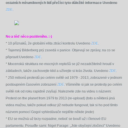
ostatních mírumilovných lidí přečíst tyto důležité informace Uvedeno
ZDE
.
No a těď něco pozitivního. :-)
* 10 příznaků, že globální elita ztrácí kontrolu Uvedeno
ZDE
.
* Tajemný Bilderberg prý zasedá v panice. Objevují se zprávy, na co se
připravit Uvedeno
ZDE
.
* Mocenská struktura ne-mocných reptošů se již nezadržitelně hroutí v
základech, takže zachovejte klid a užívejte si krás života. Uvedeno
ZDE
.
* 250 milionů protestů po celém světě od 1979 - 2013, zobrazené v jednom
postoupném časovém zobrazení
ZDE
. Všimněte si jak se protesty po celém
světě rok od roku rapidně zvyšují. Naleznete zde na videu s názvem:
Protest on the planet from 1979 to 2013 (re-upload) (toto a některá jiná
videa mažou, takže pokud odkaz již nebude fungovat, tak si ho pod tímto
názvem pomocí Gogol vyhledávače nejděte někde jinde)
*
EU se možná už brzy rozpadne, neboť se bouří už i členové EU
parlamentu. Posuďte sami:
Nigel Farage: „Jste obyčejní zločinci" Uvedeno