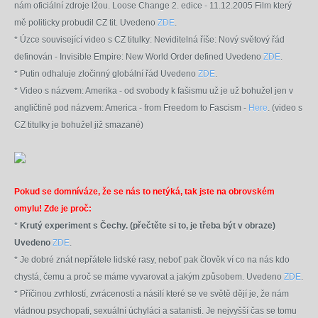
nám oficiální zdroje lžou. Loose Change 2. edice - 11.12.2005 Film který
mě politicky probudil CZ tit. Uvedeno
ZDE
.
* Úzce související video s CZ titulky: Neviditelná říše: Nový světový řád
definován - Invisible Empire: New World Order defined Uvedeno
ZDE
.
* Putin odhaluje zločinný globální řád Uvedeno
ZDE
.
* Video s názvem: Amerika - od svobody k fašismu už je už bohužel jen v
angličtině pod názvem: America - from Freedom to Fascism -
Here
. (video s
CZ titulky je bohužel již smazané)
Pokud se domníváze, že se nás to netýká, tak jste na obrovském
omylu! Zde je proč:
*
Krutý experiment s Čechy. (přečtěte si to, je třeba být v obraze)
Uvedeno
ZDE
.
*
Je dobré znát nepřátele lidské rasy, neboť pak člověk ví co na nás kdo
chystá, čemu a proč se máme vyvarovat a jakým způsobem. Uvedeno
ZDE
.
* Příčinou zvrhlostí, zvráceností a násilí které se ve světě dějí je, že nám
vládnou psychopati, sexuální úchyláci a satanisti. Je nejvyšší čas se tomu