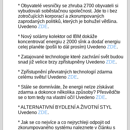
* Obyvatelé vesničky se zhruba 2700 obyvateli si
vybudovali soběstačnou společnost. Jde to i bez
zotročujících korporací a zkorumpovaných
zaprodaných politiků, kterých je bohužel většina.
Uvedeno
ZDE
.
* Nový solárny kolektor od IBM dokáže
koncentrovať energiu z 2000 sĺnk a dodať energiu
celej planéte (pošli to dál prosím) Uvedeno
ZDE
.
* Zatajované technologie které zachrání svět budou
snad již velice brzy zpřístupněny Uvedeno
ZDE
.
* Zpřístupnění převratných technologií zdarma
celému světu! Uvedeno
ZDE
.
* Stále se domníváte, že energii nelze získávat
zdarma a dokonce několika způsoby? Přesvědčte
se o tom tedy na vlastní oči! Uvedeno
ZDE
.
* ALTERNATIVNÍ BYDLENÍ A ŽIVOTNÍ STYL
Uvedeno
ZDE
.
* Jak se co nejvíce a co nejrychleji odpojit od
zkorumpovaného systému naleznete v článku s