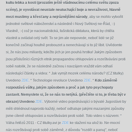
kultu lebka a kosti (prozatím ještě vládnoucímu celému světu zpoza
scény), je vyvolávat neustale neutuchající boje a nevraživost, hlavně
mezi muslimy a křesťany a nejrůznějšími národy
, aby se mohlo vytvořit
jednotné světové náboženství a následně i Nový Světový ne-Řád, :-)
Vlastně, :-( což je nacionalistická, fašistická diktatura, která by chtěla
vlastnit a ovládat celý svět. To se jim ale nepovede, neboť lidé se již
konečně začínají houfně probouzet a nenechávají si to již líbit. Uvědomte
si, že nás jsou miliardy, kdežto jich je jen pouhá hrstka! Jakým způsobem
jsou příslušníci různých etnik propagandou ohlupováni a rozeštváváni proti
sobě natolik, že se následně začnou i navzájem vraždit vám odhalí
následující články a videa: * Jak vymýt mozek celému národu? (CZ titulky)
Uvedeno
ZDE
. * Technologie revoluce Uvedeno
ZDE
. *
Kdo záměrně
rozpoutává války, jakým způsobem a proč a jak tyto psychopaty
zastavit. Nemyslete si, že se nás to netýká. (přečtěte si to, je třeba být v
obraze) Uvedeno
ZDE
. Výborné video pojednávající o bývalé Jugoslávii by
měli shlédnout naprosto každý, neboť odhaluje jakými mazanými způsoby
jsme cíleně ohlupováni a rozeštváváni proti sobě. Toto video s názvem: *
Váha řetězů 2011 - CZ titulky.avi je
ZDE
ke stažení na ulož.to. Ne-mocní
nás rozeštvávají proti sobě záměrně, z důvodu "rozděl a panuj", neboť