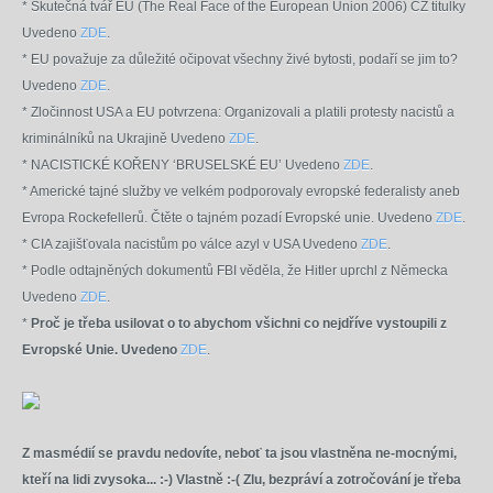
* Skutečná tvář EU (The Real Face of the European Union 2006) CZ titulky
Uvedeno
ZDE
.
* EU považuje za důležité očipovat všechny živé bytosti, podaří se jim to?
Uvedeno
ZDE
.
* Zločinnost USA a EU potvrzena: Organizovali a platili protesty nacistů a
kriminálníků na Ukrajině
Uvedeno
ZDE
.
* NACISTICKÉ KOŘENY ‘BRUSELSKÉ EU’
Uvedeno
ZDE
.
* Americké tajné služby ve velkém podporovaly evropské federalisty aneb
Evropa Rockefellerů. Čtěte o tajném pozadí Evropské unie.
Uvedeno
ZDE
.
* CIA zajišťovala nacistům po válce azyl v USA
Uvedeno
ZDE
.
* Podle odtajněných dokumentů FBI věděla, že Hitler uprchl z Německa
Uvedeno
ZDE
.
*
Proč je třeba usilovat o to abychom všichni co nejdříve vystoupili z
Evropské Unie. Uvedeno
ZDE
.
Z masmédií se pravdu nedovíte, neboť ta jsou vlastněna ne-mocnými,
kteří na lidi zvysoka... :-) Vlastně :-( Zlu, bezpráví a zotročování je třeba