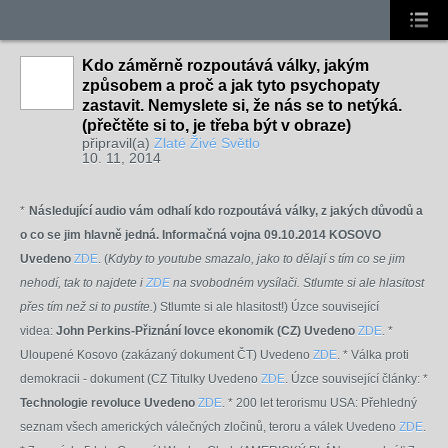
Kdo záměrně rozpoutává války, jakým
způsobem a proč a jak tyto psychopaty
zastavit. Nemyslete si, že nás se to netýká.
(přečtěte si to, je třeba být v obraze)
připravil(a)
Zlaté Živé Světlo
10. 11, 2014
*
Následující audio vám odhalí kdo rozpoutává války, z jakých důvodů a
o co se jim hlavně jedná. Informačná vojna 09.10.2014 KOSOVO
Uvedeno
ZDE
. (
Kdyby to youtube smazalo, jako to dělají s tím co se jim
nehodí, tak to najdete i
ZDE
na svobodném vysílači. S
tlumte si ale hlasitost
přes tím n
ež si to pustíte.
) Stlumte si ale hlasitost!) Úzce související
videa:
John Perkins-Přiznání lovce ekonomik (CZ) Uvedeno
ZDE
.
*
Uloupené Kosovo (zakázaný dokument ČT) Uvedeno
ZDE
.
*
Válka proti
demokracii - dokument (CZ Titulky U
vedeno
ZDE
.
Úzce související články: *
Technologie revoluce Uvedeno
ZDE
. *
200 let terorismu USA: Přehledný
seznam všech amerických válečných zločinů, teroru a válek Uvedeno
ZDE
.