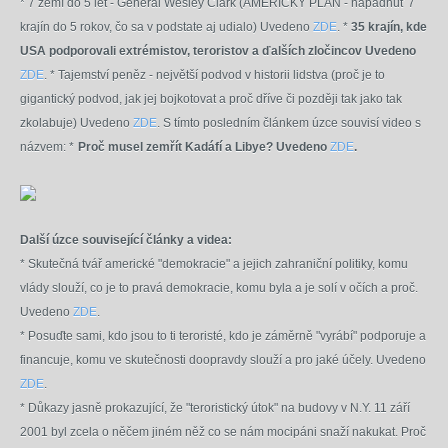
* 7 zemí do 5 let - Generál Wesley Clark (AMERICKÝ PLÁN - napadnúť 7
krajín do 5 rokov, čo sa v podstate aj udialo) Uvedeno
ZDE
.
*
35 krajín, kde
USA podporovali extrémistov, teroristov a ďalších zločincov Uvedeno
ZDE
.
* Tajemství peněz - největší podvod v historii lidstva (proč je to
gigantický podvod, jak jej bojkotovat a proč dříve či později tak jako tak
zkolabuje) Uvedeno
ZDE
. S tímto posledním článkem úzce souvisí video s
názvem: *
Proč musel zemřít Kadáfí a Libye? Uvedeno
ZDE
.
Další úzce související články a videa:
* Skutečná tvář americké "demokracie" a jejich zahraniční politiky, komu
vlády slouží, co je to pravá demokracie, komu byla a je solí v očích a proč.
Uvedeno
ZDE
.
*
Posuďte sami, kdo jsou to ti teroristé, kdo je záměrně "vyrábí" podporuje a
financuje, komu ve skutečnosti doopravdy slouží a pro jaké účely. Uvedeno
ZDE
.
* Důkazy jasně prokazující, že "teroristický útok" na budovy v N.Y. 11 září
2001 byl zcela o něčem jiném něž co se nám mocipáni snaží nakukat. Proč